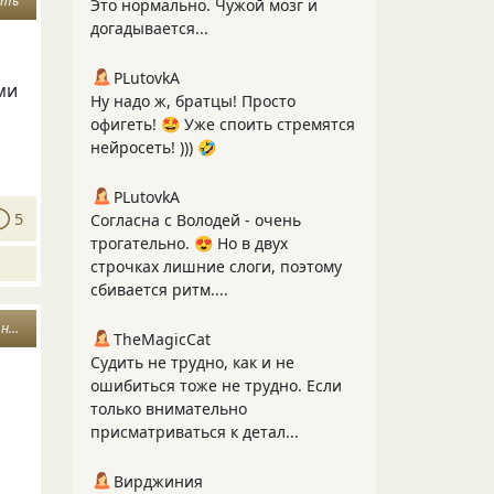
сть
Это нормально. Чужой мозг и
догадывается...
PLutоvkА
ми
Ну надо ж, братцы! Просто
офигеть! 🤩 Уже споить стремятся
нейросеть! ))) 🤣
PLutоvkА
5
Согласна с Володей - очень
трогательно. 😍 Но в двух
строчках лишние слоги, поэтому
сбивается ритм....
ия
TheMagicCat
Судить не трудно, как и не
ошибиться тоже не трудно. Если
только внимательно
присматриваться к детал...
Вирджиния