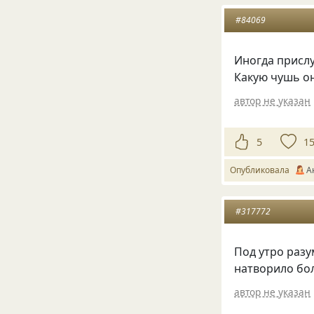
#84069
Иногда прислу
Какую чушь он
автор не указан
5
1
Опубликовала
А
#317772
Под утро разу
натворило бол
автор не указан