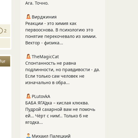
Ага. Точно.
Вирджиния
Реакции - это химия как
первооснова. В психологию это
2
понятие перекочевало из химии.
Вектор - физика...
TheMagicCat
дце
Спонтанность не равна
подлинности, но правдивости - да.
Если только сам человек не
изначально в обра...
PLutоvkА
БАБА ЯГА’дка – кислая клюква.
Пудрой сахарной вам не помочь
ей… Чёрт с ним!.. Только б не
ягодка...
Михаил Палецкий