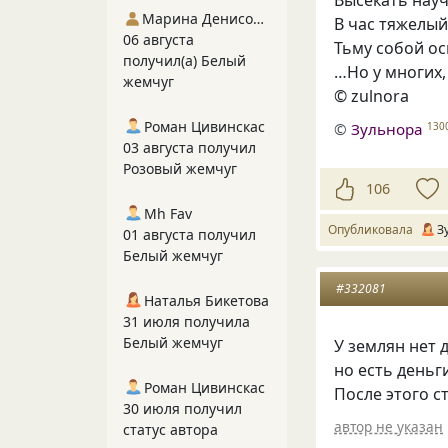
Высекать науч
Марина Денисова 5
В час тяжелый
06 августа
Тьму собой ос
получил(а) Белый
…Но у многих,
жемчуг
© zulnora
Роман Цивинскас
©
Зульнора
130
03 августа получил
Розовый жемчуг
106
Mh Fav
Опубликовала
З
01 августа получил
Белый жемчуг
#332081
Наталья Бикетова
31 июля получила
Белый жемчуг
У землян нет 
но есть деньг
Роман Цивинскас
После этого с
30 июля получил
автор не указан
статус автора