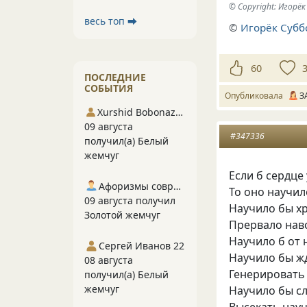
© Copyright: Игор
весь топ ⮕
©
Игорёк Субб
60
ПОСЛЕДНИЕ
СОБЫТИЯ
Опубликовала
З
Xurshid Bobonazarov
09 августа
#347336
получил(а) Белый
жемчуг
Если б сердце
Афоризмы современников
То оно научил
09 августа получил
Научило бы хр
Золотой жемчуг
Прервало навс
Научило б от 
Сергей Иванов 22
Научило бы жд
08 августа
Генерировать 
получил(а) Белый
жемчуг
Научило бы с