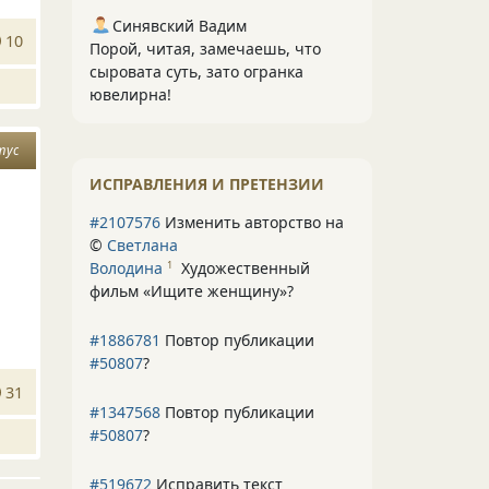
Синявский Вадим
10
Порой, читая, замечаешь, что
сыровата суть, зато огранка
ювелирна!
тус
ИСПРАВЛЕНИЯ И ПРЕТЕНЗИИ
#2107576
Изменить авторство на
©
Светлана
Володина
Художественный
1
фильм «Ищите женщину»
?
#1886781
Повтор публикации
#50807
?
31
#1347568
Повтор публикации
#50807
?
#519672
Исправить текст