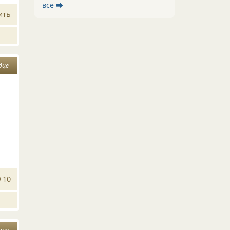
все ⮕
ить
дце
10