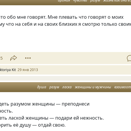
ирония
чувства
разум
жизнь как она е
то обо мне говорят. Мне плевать что говорят о моих
му что на себя и на своих близких я смотрю только свои
35
ktoriya Kit
29 янв 2013
душа
разум
ласка
женщины и мужчины
взаимоотношен
деть разумом женщины — преподнеси
ность.
еть лаской женщины — подари ей нежность.
рить её душу — отдай свою.