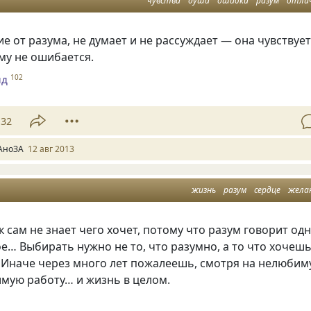
чувства
душа
ошибки
разум
отли
ие от разума, не думает и не рассуждает — она чувствуе
ому не ошибается.
нд
102
32
АноЗА
12 авг 2013
жизнь
разум
сердце
жела
 сам не знает чего хочет, потому что разум говорит одн
ое… Выбирать нужно не то, что разумно, а то что хочеш
. Иначе через много лет пожалеешь, смотря на нелюби
мую работу… и жизнь в целом.