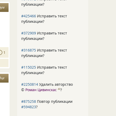
публикации?
зум
#425466
Исправить текст
публикации?
#372909
Исправить текст
публикации?
#316875
Исправить текст
1
публикации?
#115025
Исправить текст
публикации?
дце
#2250814
Удалить авторство
©
Роман Цивинскас
?
46
м
#875258
Повтор публикации
#594823
?