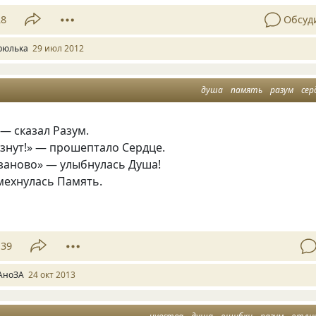
28
Обсуд
рюлька
29 июл 2012
душа
память
разум
сер
 — сказал Разум.
езнут!» — прошептало Сердце.
заново» — улыбнулась Душа!
мехнулась Память.
39
АноЗА
24 окт 2013