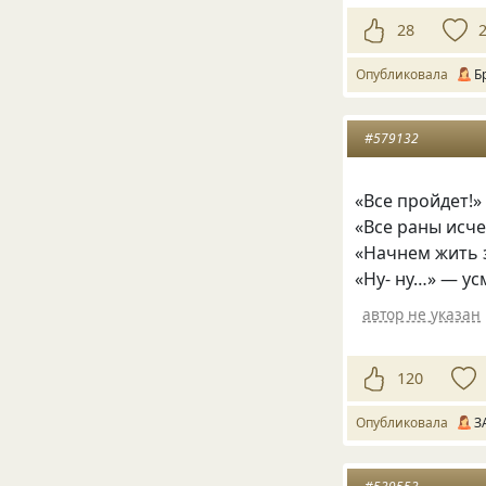
28
Опубликовала
Б
#579132
«
Все пройдет!»
«
Все раны исч
«
Начнем жить 
«
Ну- ну…» — ус
автор не указан
120
Опубликовала
З