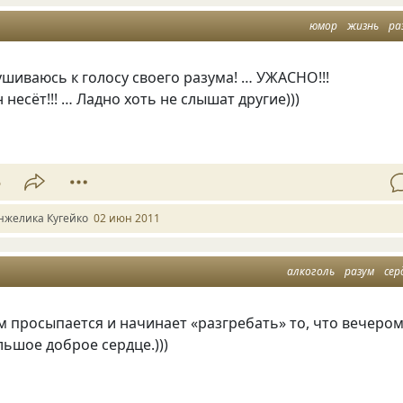
юмор
жизнь
ра
шиваюсь к голосу своего разума! … УЖАСНО!!!
 несёт!!! … Ладно хоть не слышат другие)))
5
нжелика Кугейко
02 июн 2011
алкоголь
разум
сер
м просыпается и начинает
«
разгребать» то, что вечеро
ьшое доброе сердце.)))