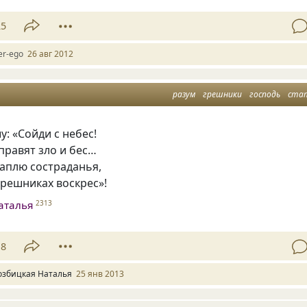
25
er-ego
26 авг 2012
разум
грешники
господь
ста
у: «Сойди с небес!
правят зло и бес…
каплю состраданья,
грешниках воскрес»!
аталья
2313
18
озбицкая Наталья
25 янв 2013