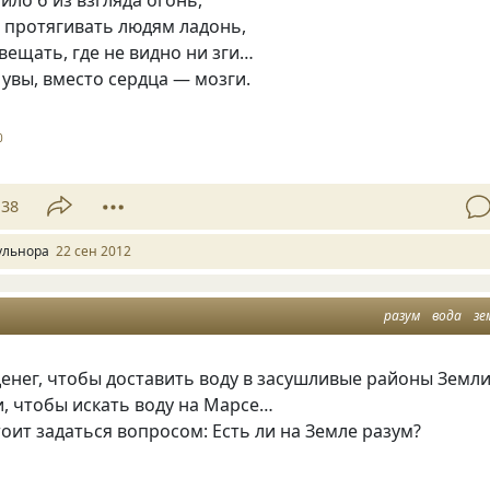
ило б из взгляда огонь,
 протягивать людям ладонь,
вещать, где не видно ни зги…
 увы, вместо сердца — мозги.
0
38
ульнора
22 сен 2012
разум
вода
зе
денег, чтобы доставить воду в засушливые районы Земли
и, чтобы искать воду на Марсе…
тоит задаться вопросом: Есть ли на Земле разум?