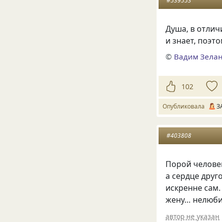
#539553
Душа, в отлич
и знает, поэт
©
Вадим Зела
102
Опубликовала
З
#403808
Порой человек
а сердце друг
искренне сам
жену… нелюби
автор не указан