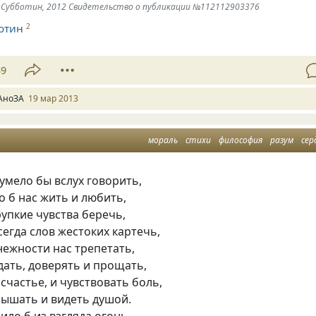
ёк Субботин, 2012 Свидетельство о публикации №112112903376
отин
2
39
АноЗА
19 мар 2013
мораль
стихи
философия
разум
сер
 умело бы вслух говорить,
о б нас жить и любить,
упкие чувства беречь,
егда слов жестоких картечь,
нежности нас трепетать,
ать, доверять и прощать,
счастье, и чувствовать боль,
лышать и видеть душой.