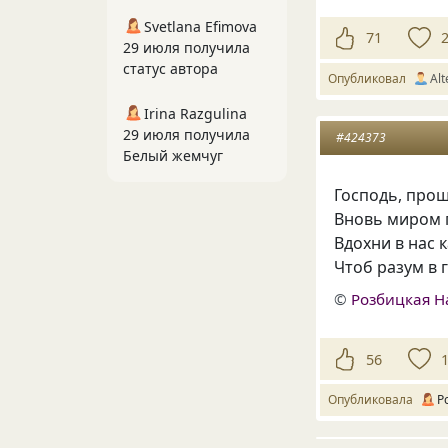
Svetlana Efimova
71
29 июля получила
статус автора
Опубликовал
Alt
Irina Razgulina
29 июля получила
#424373
Белый жемчуг
Господь, прош
Вновь миром 
Вдохни в нас 
Чтоб разум в 
©
Розбицкая Н
56
Опубликовала
Р