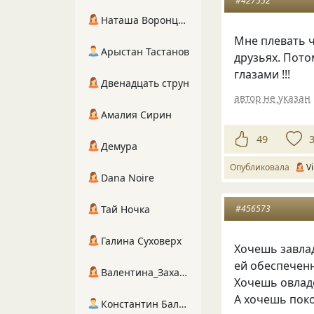
#427552
Наташа Воронцова
Мне плевать ч
Арыстан Тастанов
друзьях. Пото
глазами !!!
Двенадцать струн
автор не указан
Амалия Сирин
49
Демура
Опубликовала
Vi
Dana Noire
Тай Ночка
#456573
Галина Суховерх
Хочешь завла
ей обеспечен
Валентина_Захарова
Хочешь овлад
А хочешь поко
Константин Балухта