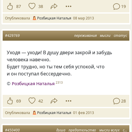
87
38
19
Опубликовала
Розбицкая Наталья
08 мар 2013
#429769
переживания
мысли
статус
Уходя — уходи! В душу двери закрой и забудь
человека навечно.
Будет трудно, но ты тем себя успокой, что
и он поступал бессердечно.
©
Розбицкая Наталья
2313
69
42
28
Опубликовала
Розбицкая Наталья
01 фев 2013
#450400
душа
предательство
мысли вслух
статус