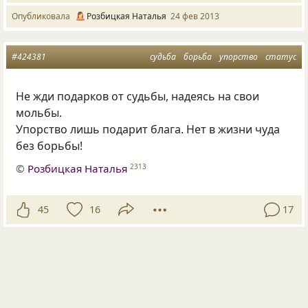
Опубликовала
Розбицкая Наталья
24 фев 2013
#424381
судьба
борьба
упорство
статус
Не жди подарков от судьбы, надеясь на свои
мольбы.
Упорство лишь подарит блага. Нет в жизни чуда
без борьбы!
©
Розбицкая Наталья
2313
45
16
17
Опубликовала
Розбицкая Наталья
29 янв 2013
#433312
рубаи
злоба
статус