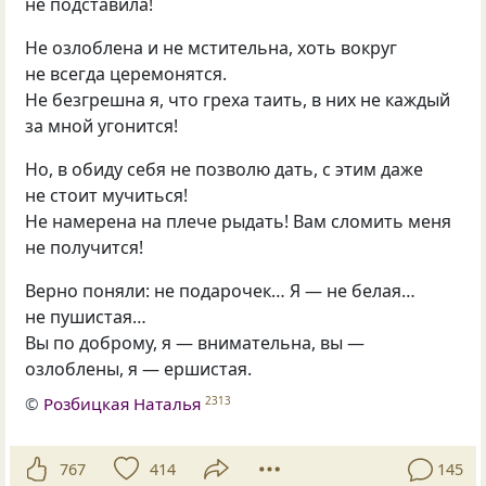
не подставила!
Не озлоблена и не мстительна, хоть вокруг
не всегда церемонятся.
Не безгрешна я, что греха таить, в них не каждый
за мной угонится!
Но, в обиду себя не позволю дать, с этим даже
не стоит мучиться!
Не намерена на плече рыдать! Вам сломить меня
не получится!
Верно поняли: не подарочек… Я — не белая…
не пушистая…
Вы по доброму, я — внимательна, вы —
озлоблены, я — ершистая.
©
Розбицкая Наталья
2313
767
414
145