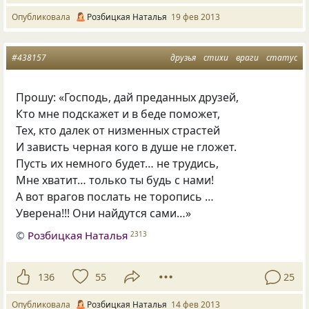
Опубликовала
Розбицкая Наталья
19 фев 2013
#438157
друзья
стихи
враги
статус
Прошу: «Господь, дай преданных друзей,
Кто мне подскажет и в беде поможет,
Тех, кто далек от низменных страстей
И зависть черная кого в душе не гложет.
Пусть их немного будет… не трудись,
Мне хватит… только ты будь с нами!
А вот врагов послать не торопись …
Уверена!!! Они найдутся сами…»
©
Розбицкая Наталья
2313
136
55
25
Опубликовала
Розбицкая Наталья
14 фев 2013