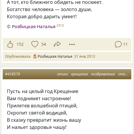
А тот, кто ближнего обидеть не посмеет.
Богатство человека — золото души,
Которая добро дарить умеет!
©
Розбицкая Наталья
2313
152
54
11
Опубликовала
Розбицкая Наталья
31 янв 2013
#418579
стихи
крещение
поздравление
статус
Пусть на целый год Крещение
Вам поднимет настроение!
Прилетев волшебной птицей,
Окропит святой водицей,
В сказку превратит жизнь вашу
И нальет здоровья чашу!