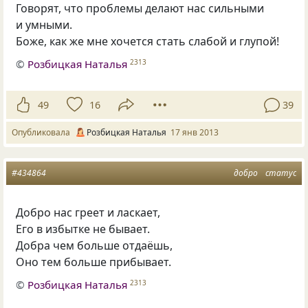
Говорят, что проблемы делают нас сильными
и умными.
Боже, как же мне хочется стать слабой и глупой!
©
Розбицкая Наталья
2313
49
16
39
Опубликовала
Розбицкая Наталья
17 янв 2013
#434864
добро
статус
Добро нас греет и ласкает,
Его в избытке не бывает.
Добра чем больше отдаёшь,
Оно тем больше прибывает.
©
Розбицкая Наталья
2313