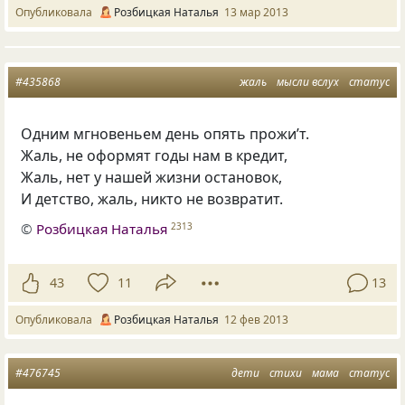
Опубликовала
Розбицкая Наталья
13 мар 2013
#435868
жаль
мысли вслух
статус
Одним мгновеньем день опять прожи’т.
Жаль, не оформят годы нам в кредит,
Жаль, нет у нашей жизни остановок,
И детство, жаль, никто не возвратит.
©
Розбицкая Наталья
2313
43
11
13
Опубликовала
Розбицкая Наталья
12 фев 2013
#476745
дети
стихи
мама
статус