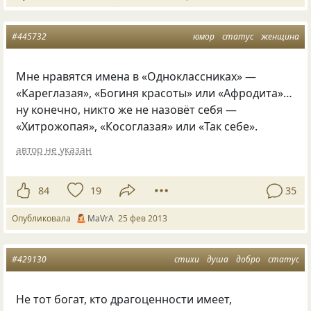
#445732
юмор
статус
женщина
Мне нравятся имена в «Одноклассниках» —
«Кареглазая», «Богиня красоты» или
«
Афродита»…
ну конечно, никто же не назовёт себя —
«Хитрожопая», «Косоглазая» или
«
Так себе».
автор не указан
84
19
35
Опубликовала
MaVrA
25 фев 2013
#429130
стихи
душа
добро
статус
Не тот богат, кто драгоценности имеет,