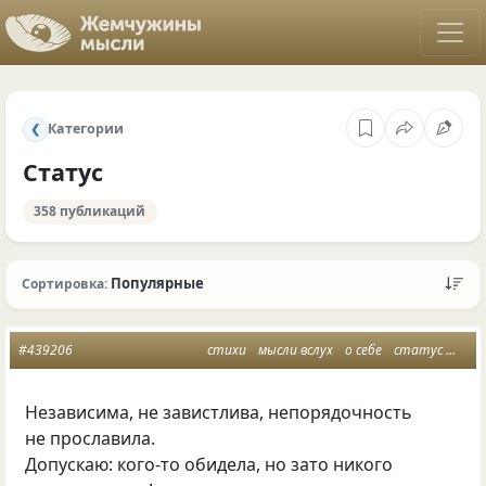
Категории
❮
Статус
358 публикаций
Популярные
Сортировка:
#439206
стихи
мысли вслух
о себе
статус
жен
Независима, не завистлива, непорядочность
не прославила.
Допускаю: кого-то обидела, но зато никого