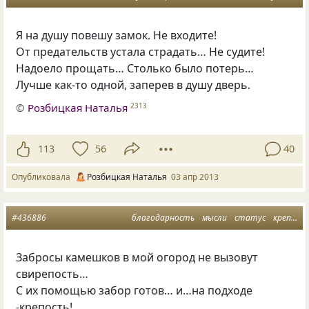
Я на душу повешу замок. Не входите!
От предательств устала страдать… Не судите!
Надоело прощать… Столько было потерь…
Лучше как-то одной, заперев в душу дверь.
©
Розбицкая Наталья
2313
113
56
40
Опубликовала
Розбицкая Наталья
03 апр 2013
#436886
благодарность
мысли
статус
крепость
Забросы камешков в мой огород не вызовут
свирепость…
С их помощью забор готов… и…на подходе
-крепость!