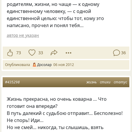
родителям, жизни, но чаще — к одному
единственному человеку, — с одной
единственной целью: чтобы тот, кому это
написано, прочел и понял тебя…
автор не указан
73
33
36
Опубликовала
Досолар
06 ноя 2012
#435298
жизнь
стихи
статус
Жизнь прекрасна, но очень коварна … Что
готовит она впереди?
В путь далекий с судьбою отправит… Бесполезно!
Не спорь! Иди…
Но не смей… никогда, ты слышишь, взять