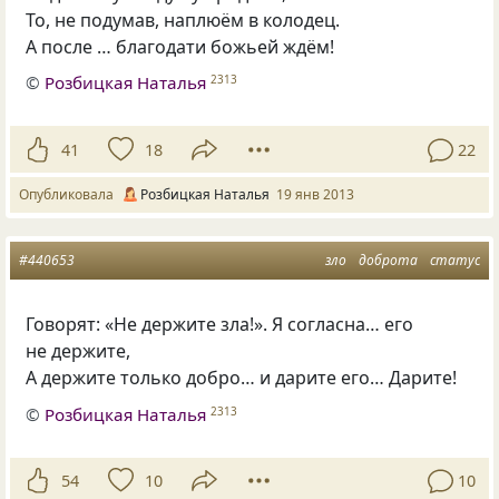
То, не подумав, наплюём в колодец.
А после … благодати божьей ждём!
©
Розбицкая Наталья
2313
41
18
22
Опубликовала
Розбицкая Наталья
19 янв 2013
#440653
зло
доброта
статус
Говорят: «Не держите зла!». Я согласна… его
не держите,
А держите только добро… и дарите его… Дарите!
©
Розбицкая Наталья
2313
54
10
10