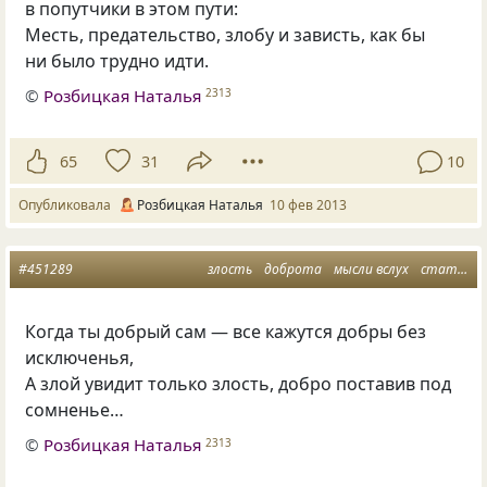
в попутчики в этом пути:
Месть, предательство, злобу и зависть, как бы
ни было трудно идти.
©
Розбицкая Наталья
2313
65
31
10
Опубликовала
Розбицкая Наталья
10 фев 2013
#451289
злость
доброта
мысли вслух
статус
Когда ты добрый сам — все кажутся добры без
исключенья,
А злой увидит только злость, добро поставив под
сомненье…
©
Розбицкая Наталья
2313