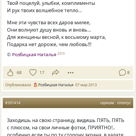
Твой поцелуй, улыбки, комплименты
И рук твоих волшебное тепло…
Мне эти чувства всех даров милее,
Они волнуют душу вновь и вновь…
Для женщины весной, к восьмому марта,
Подарка нет дороже, чем любовь!!!
©
Розбицкая Наталья
2313
68
17
8
Опубликовала
Розбицкая Наталья
07 мар 2013
#391414
сарказм
статус
Заходишь на свою страницу, видишь ПЯТЬ, ПЯТЬ
с плюсом, на свои личные фотки, ПРИЯТНО!..
особенно если ты по ту сторону экрана, в халате,