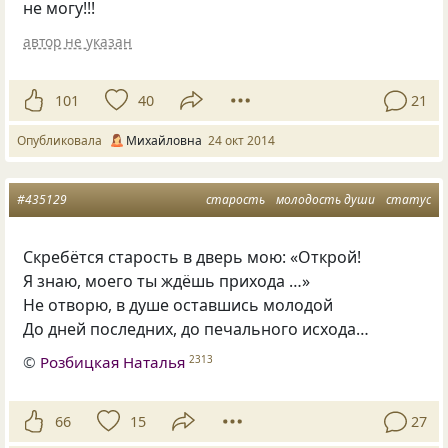
не могу!!!
автор не указан
101
40
21
Опубликовала
Михайловна
24 окт 2014
#435129
старость
молодость души
статус
Скребётся старость в дверь мою: «Открой!
Я знаю, моего ты ждёшь прихода …»
Не отворю, в душе оставшись молодой
До дней последних, до печального исхода…
©
Розбицкая Наталья
2313
66
15
27