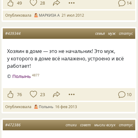
49
28
14
Опубликовала
МАРКИЗА А
21 июл 2012
#439344
семья
муж
статус
Хозяин в доме — это не начальник! Это муж,
у которого в доме всё налажено, устроено и всё
работает!
©
Полынь
4877
76
23
10
Опубликовала
Полынь
16 фев 2013
#472386
стихи
совет
мысли вслух
статус