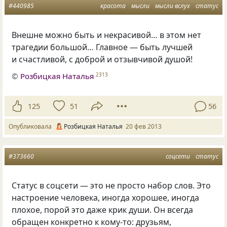
#440985
красота
мысли
мысли вслух
статус
Внешне можно быть и некрасивой… в этом нет
трагедии большой… Главное — быть лучшей
и счастливой, с доброй и отзывчивой душой!
©
Розбицкая Наталья
2313
125
51
56
Опубликовала
Розбицкая Наталья
20 фев 2013
#373660
соцсети
статус
Статус в соцсети — это не просто набор слов. Это
настроение человека, иногда хорошее, иногда
плохое, порой это даже крик души. Он всегда
обращен конкретно к кому-то: друзьям,