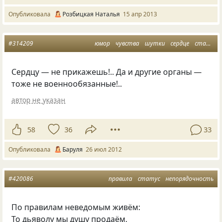
Опубликовала
Розбицкая Наталья
15 апр 2013
#314209
юмор
чувства
шутки
сердце
статус
Сердцу — не прикажешь!.. Да и другие органы —
тоже не военнообязанные!..
автор не указан
58
36
33
Опубликовала
Баруля
26 июл 2012
#420086
правила
статус
непорядочность
По правилам неведомым живём:
То дьяволу мы душу продаём,