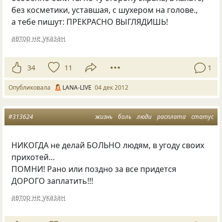
без косметики, уставшая, с шухером на голове.,
а тебе пишут: ПРЕКРАСНО ВЫГЛЯДИШЬ!
автор не указан
34
11
1
Опубликовала
LANA-LIVE
04 дек 2012
#313624
жизнь
боль
люди
расплата
статус
НИКОГДА не делай БОЛЬНО людям, в угоду своих
прихотей…
ПОМНИ! Рано или поздно за все придется
ДОРОГО заплатить!!!
автор не указан