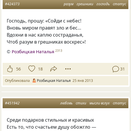
#424373
разум
грешники
господь
статус
Господь, прошу: «Сойди с небес!
Вновь миром правят зло и бес…
Вдохни в нас каплю состраданья,
Чтоб разум в грешниках воскрес»!
©
Розбицкая Наталья
2313
56
18
31
Опубликовала
Розбицкая Наталья
25 янв 2013
#451942
любовь
стихи
мысли вслух
статус
Среди подарков стильных и красивых
Есть то, что счастьем душу обожгло —