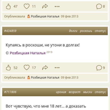
47
11
8
Опубликовала
Розбицкая Наталья
09 фев 2013
#434859
долги
роскошь
статус
Купаясь в роскоши, не утони в долгах!
©
Розбицкая Наталья
2313
52
17
9
Опубликовала
Розбицкая Наталья
09 фев 2013
#717806
ирония
возраст
мысли
статус
Вот чувствую, что мне 18 лет… а доказать