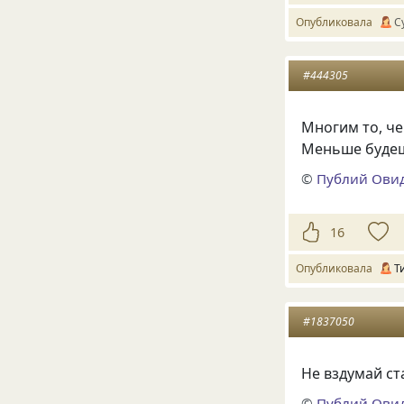
Опубликовала
С
#444305
Многим то, чег
Меньше будеш
©
Публий Ови
16
Опубликовала
Т
#1837050
Не вздумай ст
©
Публий Ови