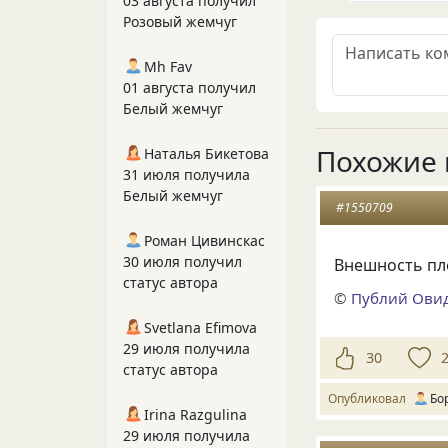
03 августа получил
Розовый жемчуг
Mh Fav
01 августа получил
Белый жемчуг
Похожие 
Наталья Бикетова
31 июля получила
Белый жемчуг
#1550709
Роман Цивинскас
30 июля получил
Внешность пле
статус автора
©
Публий Ови
Svetlana Efimova
29 июля получила
30
статус автора
Опубликовал
Бо
Irina Razgulina
29 июля получила