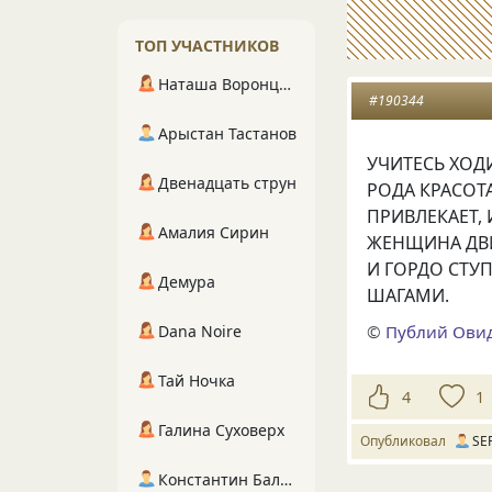
ТОП УЧАСТНИКОВ
Наташа Воронцова
#190344
Арыстан Тастанов
УЧИТЕСЬ ХОДИ
Двенадцать струн
РОДА КРАСОТА
ПРИВЛЕКАЕТ,
Амалия Сирин
ЖЕНЩИНА ДВИ
И ГОРДО СТУП
Демура
ШАГАМИ.
©
Публий Ови
Dana Noire
Тай Ночка
4
1
Галина Суховерх
Опубликовал
SE
Константин Балухта