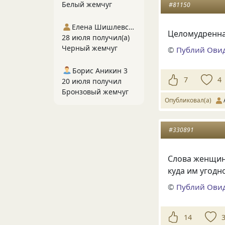
Белый жемчуг
#81150
Елена Шишлевская
Целомудренна 
28 июля получил(а)
Черный жемчуг
©
Публий Ови
Борис Аникин 3
7
4
20 июля получил
Бронзовый жемчуг
Опубликовал(а)
#330891
Слова женщин 
куда им угодн
©
Публий Ови
14