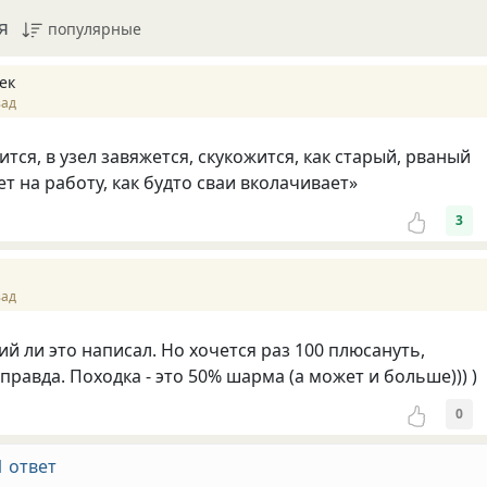
я
популярные
ек
зад
ится, в узел завяжется, скукожится, как старый, рваный
т на работу, как будто сваи вколачивает»
3
зад
ий ли это написал. Но хочется раз 100 плюсануть,
правда. Походка - это 50% шарма (а может и больше))) )
0
1 ответ