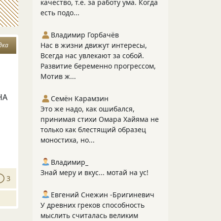
качество, т.е. за работу ума. Когда
есть подо...
Владимир Горбачёв
Нас в жизни движут интересы,
дка
Всегда нас увлекают за собой.
Развитие беременно прогрессом,
Мотив ж...
НА
Семён Карамзин
Это же надо, как ошибался,
принимая стихи Омара Хайяма не
только как блестящий образец
моностиха, но...
Владимир_
Знай меру и вкус... мотай на ус!
3
Евгений Снежин -Бригиневич
У древних греков способность
мыслить считалась великим