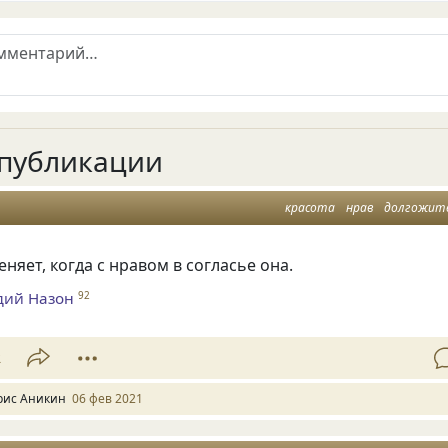
публикации
красота
нрав
долгожит
няет, когда с нравом в согласье она.
дий Назон
92
2
рис Аникин
06 фев 2021