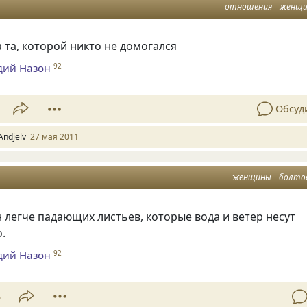
отношения
женщ
та, которой никто не домогался
дий Назон
92
Обсуд
Andjelv
27 мая 2011
женщины
болто
легче падающих листьев, которые вода и ветер несут
о.
дий Назон
92
3