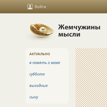
Войти
АКТУАЛЬНО
в память о маме
суббота
выходные
сыну