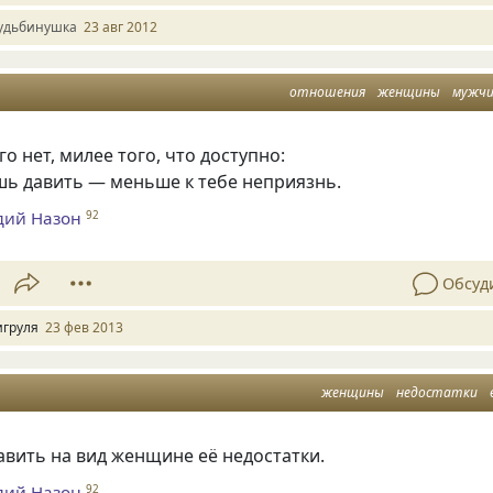
удьбинушка
23 авг 2012
отношения
женщины
мужч
о нет, милее того, что доступно:
ь давить — меньше к тебе неприязнь.
дий Назон
92
Обсуд
игруля
23 фев 2013
женщины
недостатки
авить на вид женщине её недостатки.
дий Назон
92