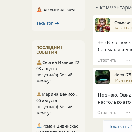
3 комментари
Валентина_Захарова
Факелоч
весь топ ⮕
14 лет на
++ «Вся откляч
ПОСЛЕДНИЕ
башмак и чеше
СОБЫТИЯ
Ответить
Сергей Иванов 22
08 августа
demik75
получил(а) Белый
14 лет на
жемчуг
Марина Денисова 5
Не знаю, Овид
06 августа
настолько это 
получил(а) Белый
Ответить
жемчуг
Роман Цивинскас
Показать 