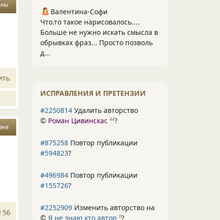
ины
Валентина-Софи
Что.то такое нарисовалось....
Больше не нужно искать смысла в
обрывках фраз... Просто позволь
д...
ить
ИСПРАВЛЕНИЯ И ПРЕТЕНЗИИ
#2250814
Удалить авторство
©
Роман Цивинскас
?
44
вня
#875258
Повтор публикации
#594823
?
#496984
Повтор публикации
#155726
?
#2252909
Изменить авторство на
56
©
Я не знаю кто автор
?
0