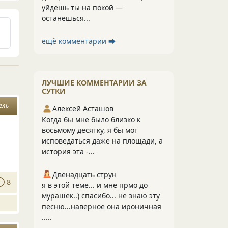
уйдёшь ты на покой —
останешься...
ещё комментарии ⮕
ЛУЧШИЕ КОММЕНТАРИИ ЗА
СУТКИ
ель
Алексей Асташов
Когда бы мне было близко к
восьмому десятку, я бы мог
исповедаться даже на площади, а
история эта -...
Двенадцать струн
8
я в этой теме... и мне прмо до
мурашек..) спасибо... не знаю эту
песню...наверное она ироничная
.....