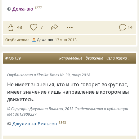
©
Дежа-вю
1277
48
7
14
Опубликовал
Дежа-вю
13 янв 2013
#439139
направление
движение
цели жизни
изре
Опубликована в Klasika Times Nr. 39, maijs 2018
Не имеет значения, кто и что говорит вокруг вас,
имеет значение лишь направление в котором вы
движетесь.
© Copyright: Джулиана Вильсон, 2013 Свидетельство о публикации
№113012909227
©
Джулиана Вильсон
5843