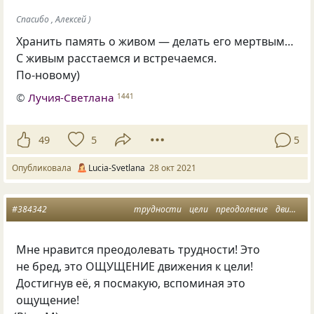
Спасибо , Алексей )
Хранить память о живом — делать его мертвым…
С живым расстаемся и встречаемся.
По-новому)
©
Лучия-Светлана
1441
49
5
5
Опубликовала
Lucia-Svetlana
28 окт 2021
#384342
трудности
цели
преодоление
движение
Мне нравится преодолевать трудности! Это
не бред, это ОЩУЩЕНИЕ движения к цели!
Достигнув её, я посмакую, вспоминая это
ощущение!