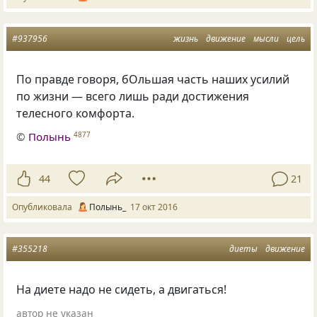
#937956
жизнь
движение
мысли
цель
По правде говоря, бОльшая часть наших усилий
по жизни — всего лишь ради достижения
телесного комфорта.
©
Полынь
4877
44
21
Опубликовала
Полынь_
17 окт 2016
#355218
диеты
движение
На диете надо не сидеть, а двигаться!
автор не указан