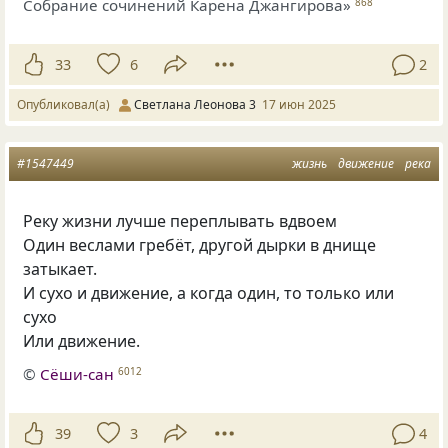
Собрание сочинений Карена Джангирова»
868
33
6
2
Опубликовал(а)
Светлана Леонова 3
17 июн 2025
#1547449
жизнь
движение
река
Реку жизни лучше переплывать вдвоем
Один веслами гребёт, другой дырки в днище
затыкает.
И сухо и движение, а когда один, то только или
сухо
Или движение.
©
Сёши-сан
6012
39
3
4