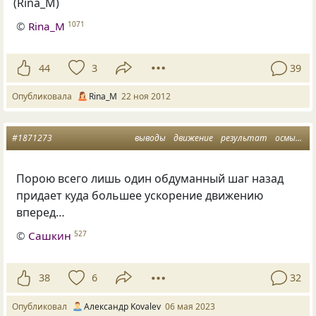
(
Rina_M)
©
Rina_M
1071
44
3
39
Опубликовала
Rina_M
22 ноя 2012
#1871273
выводы
движение
результат
осмысление
Порою всего лишь один обдуманный шаг назад
придает куда большее ускорение движению
вперед…
©
Сашкин
527
38
6
32
Опубликовал
Александр Kovalev
06 мая 2023