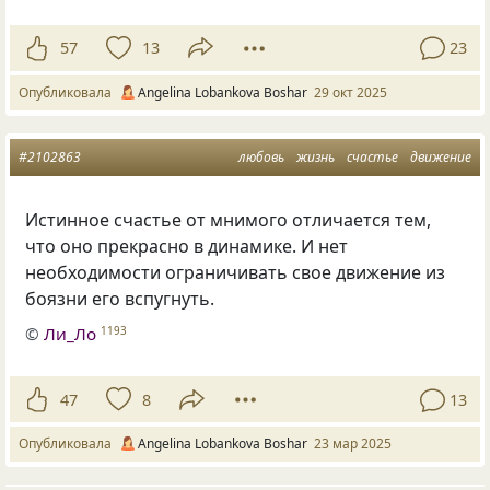
57
13
23
Опубликовала
Angelina Lobankova Boshar
29 окт 2025
#2102863
любовь
жизнь
счастье
движение
Истинное счастье от мнимого отличается тем,
что оно прекрасно в динамике. И нет
необходимости ограничивать свое движение из
боязни его вспугнуть.
©
Ли_Ло
1193
47
8
13
Опубликовала
Angelina Lobankova Boshar
23 мар 2025