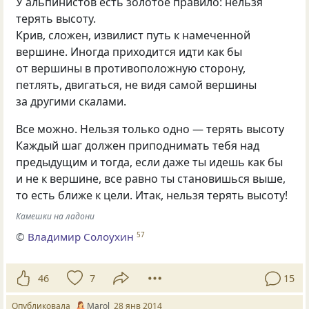
У альпинистов есть золотое правило: нельзя
терять высоту.
Крив, сложен, извилист путь к намеченной
вершине. Иногда приходится идти как бы
от вершины в противоположную сторону,
петлять, двигаться, не видя самой вершины
за другими скалами.
Все можно. Нельзя только одно — терять высоту
Каждый шаг должен приподнимать тебя над
предыдущим и тогда, если даже ты идешь как бы
и не к вершине, все равно ты становишься выше,
то есть ближе к цели. Итак, нельзя терять высоту!
Камешки на ладони
©
Владимир Солоухин
57
46
7
15
Опубликовала
Marol
28 янв 2014