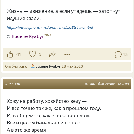
Жизнь — движение, а если упадешь — затопчут
идущие сзади.
https://www.aphorism.ru/comments/bxz8ts5wvz.html
©
Eugene Ryabyi
2891
41
5
13
Опубликовал
Eugene Ryabyi
28 мая 2020
#956396
жизнь
движение
мысли
Хожу на работу, хозяйство веду —
И все точно так же, как в прошлом году,
И, в общем-то, как в позапрошлом.
Всё в целом банально и пошло…
А в это же время