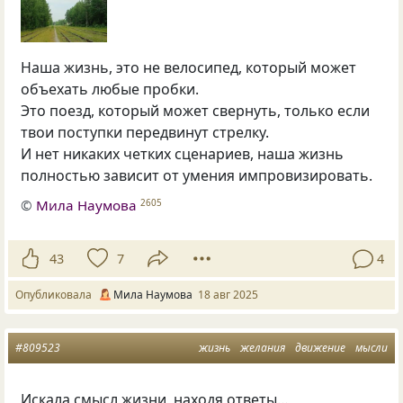
Наша жизнь, это не велосипед, который может
объехать любые пробки.
Это поезд, который может свернуть, только если
твои поступки передвинут стрелку.
И нет никаких четких сценариев, наша жизнь
полностью зависит от умения импровизировать.
©
Мила Наумова
2605
43
7
4
Опубликовала
Мила Наумова
18 авг 2025
#809523
жизнь
желания
движение
мысли
Искала смысл жизни, находя ответы…