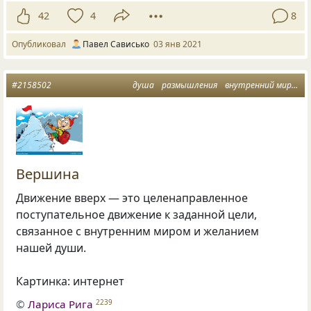
42
4
8
Опубликовал
Павел Сависько
03 янв 2021
#2158502
душа
размышления
внутренний мир
дв
Вершина
Движение вверх — это целенаправленное
поступательное движение к заданной цели,
связанное с внутренним миром и желанием
нашей души.
Картинка: интернет
©
Лариса Рига
2239