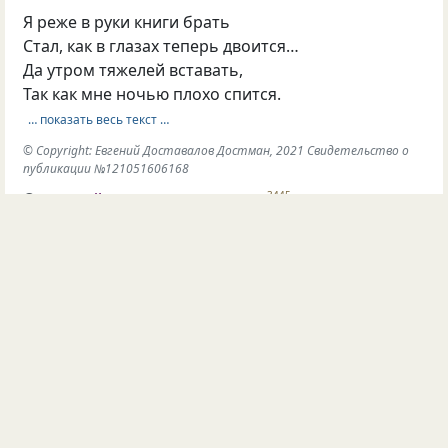
Я реже в руки книги брать
Стал, как в глазах теперь двоится…
Да утром тяжелей вставать,
Так как мне ночью плохо спится.
… показать весь текст …
© Copyright: Евгений Доставалов Достман, 2021 Свидетельство о
публикации №121051606168
©
Евгений Доставалов Достман
3445
42
2
6
Опубликовал
Евгений Доставалов
16 мая 2021
#544623
любовь
жизнь
движение
Любовь — генератор жизни…
В движение нас приводит…