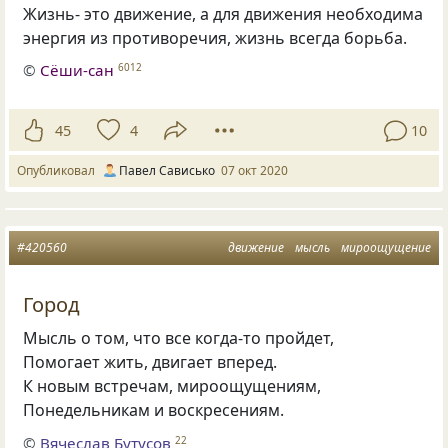
Жизнь- это движение, а для движения необходима
энергия из противоречия, жизнь всегда борьба.
©
Сёши-сан
6012
45
4
10
Опубликовал
Павел Сависько
07 окт 2020
#420560
движение
мысль
мироощущение
Город
Мысль о том, что все когда-то пройдет,
Помогает жить, двигает вперед.
К новым встречам, мироощущениям,
Понедельникам и воскресениям.
©
Вячеслав Бутусов
22