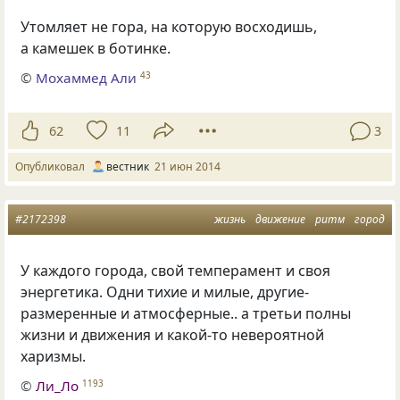
Утомляет не гора, на которую восходишь,
а камешек в ботинке.
©
Мохаммед Али
43
62
11
3
Опубликовал
вестник
21 июн 2014
#2172398
жизнь
движение
ритм
город
У каждого города, свой темперамент и своя
энергетика. Одни тихие и милые, другие-
размеренные и атмосферные.. а третьи полны
жизни и движения и какой-то невероятной
харизмы.
©
Ли_Ло
1193