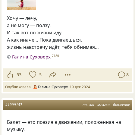
Хочу — лечу,
а не могу — ползу.
И так вот по жизни иду.
А как иначе… Пока двигаешься,
жизнь навстречу идёт, тебя обнимая…
©
Галина Суховерх
7180
53
5
8
Опубликовала
Галина Суховерх
19 дек 2024
#1999157
поэзия
музыка
движение
Балет — это поэзия в движении, положенная на
музыку.