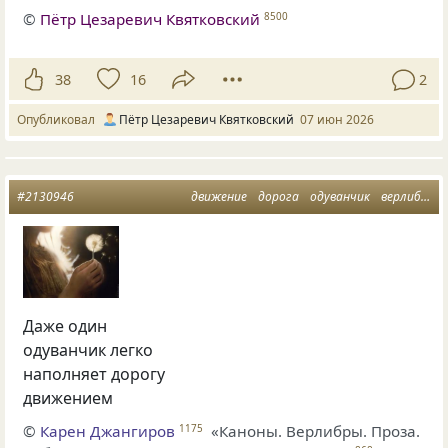
©
Пётр Цезаревич Квятковский
8500
38
16
2
Опубликовал
Пётр Цезаревич Квятковский
07 июн 2026
#2130946
движение
дорога
одуванчик
верлибры
Даже один
одуванчик легко
наполняет дорогу
движением
©
Карен Джангиров
«Каноны. Верлибры. Проза.
1175