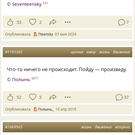
©
Seventeensky
541
53
2
7
Опубликовала
7teensky
07 мая 2024
#1105365
ирония
юмор
жизнь
движение
Что-то ничего не происходит. Пойду — произведу.
©
Полынь
4877
52
3
37
Опубликовала
Полынь_
10 апр 2018
#1669565
жизнь
движение
встреча