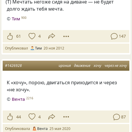
(
Т) Мечтать негоже сидя на диване — не будет
долго ждать тебя мечта.
©
Тим
900
61
4
147
Опубликовал
Тим
20 ноя 2012
#1426928
ирония
движение
хочу
через не хочу
К «хочу», порою, двигаться приходится и через
«не хочу».
©
Вента
2216
44
4
87
Опубликовала
Вента
25 мая 2020