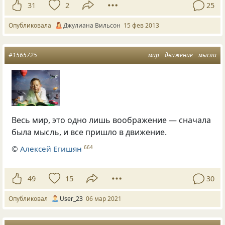
31
2
25
Опубликовала
Джулиана Вильсон
15 фев 2013
#1565725
мир
движение
мысли
Весь мир, это одно лишь воображение — сначала
была мысль, и все пришло в движение.
©
Алексей Егишян
664
49
15
30
Опубликовал
User_23
06 мар 2021