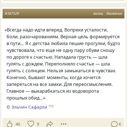
#387529
жизнь
движение
«
Всегда надо идти вперед. Вопреки усталости,
боли, разочарованиям. Верная цель формируется
в пути… Я с детства любила пешие прогулки, будто
чувствовала, что еще не одну пару обуви сношу
по дороге к счастью. Нападала грусть — шла
гулять с дождем. Переполняло счастье — шла
гулять с солнцем. Нельзя замыкаться в чувствах.
Конечно, бывают моменты, когда хочется
запереться на все замки. Для переосмысления.
Главное — выкарабкаться из водоворота
прошлых обид…»
©
Эльчин Сафарли
770
40
9
6