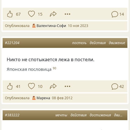
67
15
14
Опубликовала
Валентина-Софи
10 ноя 2023
#221204
постель
действия
движение
Никто не спотыкается лежа в постели.
Японская пословица
90
41
10
42
Опубликовала
Марена
08 фев 2012
#383222
мечты
действия
достижения
движение