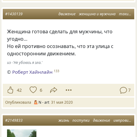
#1430139
движение
женщина и мужчина
такие дела
Женщина готова сделать для мужчины, что
угодно…
Но ей противно осознавать, что эта улица с
односторонним движением.
из -'Не убоюсь я зла.'
©
Роберт Хайнлайн
133
42
6
7
Опубликовала
N - art
31 мая 2020
#2149833
жизнь
поступки
движение
импровизация