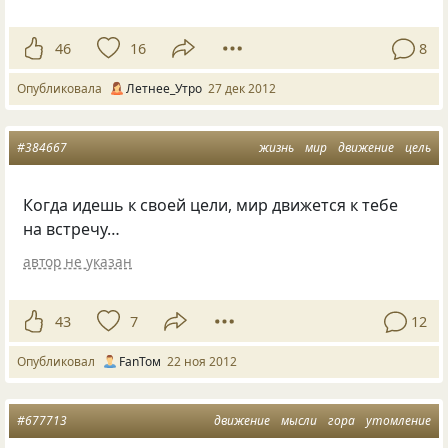
46
16
8
Опубликовала
Летнее_Утро
27 дек 2012
#384667
жизнь
мир
движение
цель
Когда идешь к своей цели, мир движется к тебе
на встречу…
автор не указан
43
7
12
Опубликовал
FanТом
22 ноя 2012
#677713
движение
мысли
гора
утомление