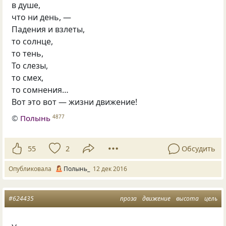
в душе,
что ни день, —
Падения и взлеты,
то солнце,
то тень,
То слезы,
то смех,
то сомнения…
Вот это вот — жизни движение!
©
Полынь
4877
55
2
Обсудить
Опубликовала
Полынь_
12 дек 2016
#624435
проза
движение
высота
цель