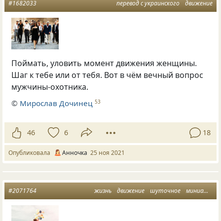
#1682033
перевод с украинского
движение
Поймать, уловить момент движения женщины.
Шаг к тебе или от тебя. Вот в чём вечный вопрос
мужчины-охотника.
©
Мирослав Дочинец
53
46
6
18
Опубликовала
Анночка
25 ноя 2021
#2071764
жизнь
движение
шуточное
миниатюра