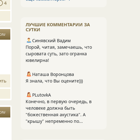
4
ЛУЧШИЕ КОММЕНТАРИИ ЗА
СУТКИ
сли
Синявский Вадим
Порой, читая, замечаешь, что
сыровата суть, зато огранка
ювелирна!
Наташа Воронцова
Я знала, что Вы оцените)))
ить
PLutоvkА
Конечно, в первую очередь, в
человеке должна быть
сли
"божественная акустика". А
"крышу" непременно по...