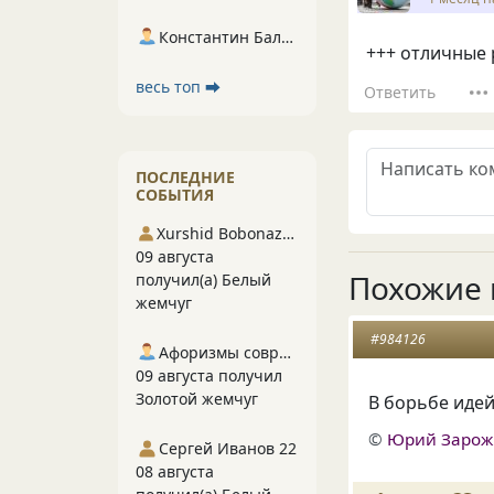
Константин Балухта
+++ отличные 
весь топ ⮕
Ответить
ПОСЛЕДНИЕ
СОБЫТИЯ
Xurshid Bobonazarov
09 августа
Похожие 
получил(а) Белый
жемчуг
#984126
Афоризмы современников
09 августа получил
Золотой жемчуг
В борьбе иде
©
Юрий Заро
Сергей Иванов 22
08 августа