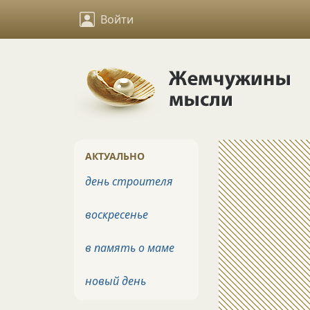
Войти
АКТУАЛЬНО
день строителя
воскресенье
в память о маме
новый день