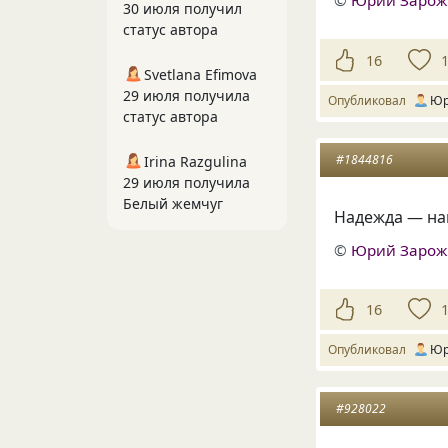
©
Юрий Заро
30 июля получил
статус автора
16
Svetlana Efimova
29 июля получила
Опубликовал
Юр
статус автора
#1844816
Irina Razgulina
29 июля получила
Белый жемчуг
Надежда — на
©
Юрий Заро
16
Опубликовал
Юр
#928022