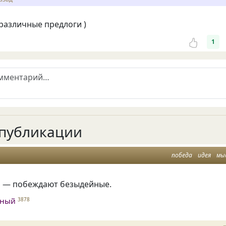
различные предлоги )
1
публикации
победа
идея
мы
й — побеждают безыдейные.
жный
3878