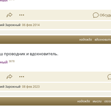
жный
1
Обсуд
ий Зарожный
06 фев 2014
надежда
вдохновит
ш проводник и вдохновитель.
жный
3878
1
ий Зарожный
08 фев 2023
надежда
мысли
сего