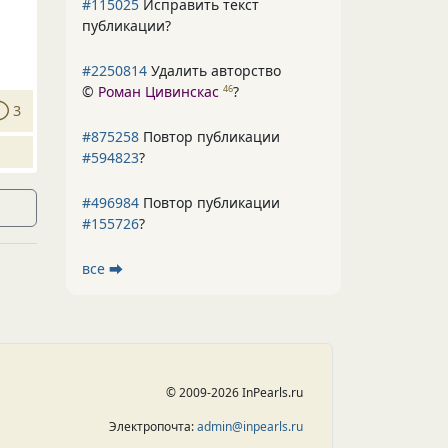
#115025
Исправить текст
публикации?
#2250814
Удалить авторство
©
Роман Цивинскас
?
46
3
#875258
Повтор публикации
#594823
?
#496984
Повтор публикации
#155726
?
все ⮕
© 2009-2026 InPearls.ru
Электропочта:
admin@inpearls.ru