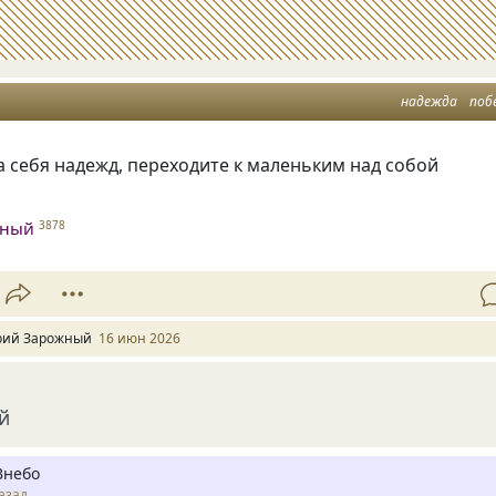
надежда
поб
 себя надежд, переходите к маленьким над собой
жный
3878
ий Зарожный
16 июн 2026
й
Внебо
азад