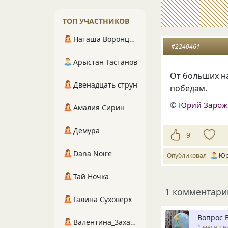
ТОП УЧАСТНИКОВ
Наташа Воронцова
#2240461
Арыстан Тастанов
От больших на
Двенадцать струн
победам.
©
Юрий Заро
Амалия Сирин
Демура
9
Dana Noire
Опубликовал
Юр
Тай Ночка
1 комментари
Галина Суховерх
Вопрос 
Валентина_Захарова
1 месяц н