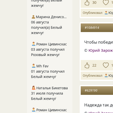
получил(а) Белый
30
жемчуг
Опубликовал
Юр
Марина Денисова 5
06 августа
получил(а) Белый
#1084914
жемчуг
Чтобы победит
Роман Цивинскас
03 августа получил
©
Юрий Заро
Розовый жемчуг
22
Mh Fav
01 августа получил
Опубликовал
Юр
Белый жемчуг
Наталья Бикетова
#629190
31 июля получила
Белый жемчуг
Надежда так д
Роман Цивинскас