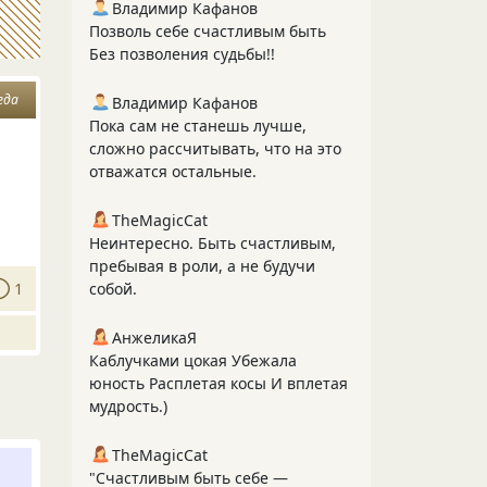
Владимир Кафанов
Позволь себе счастливым быть
Без позволения судьбы!!
еда
Владимир Кафанов
Пока сам не станешь лучше,
сложно рассчитывать, что на это
отважатся остальные.
TheMagicCat
Неинтересно. Быть счастливым,
пребывая в роли, а не будучи
1
собой.
АнжеликаЯ
Каблучками цокая Убежала
юность Расплетая косы И вплетая
мудрость.)
TheMagicCat
"Счастливым быть себе —