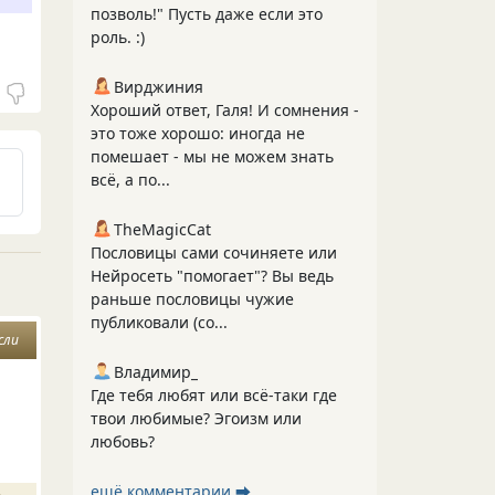
позволь!" Пусть даже если это
роль. :)
Вирджиния
Хороший ответ, Галя! И сомнения -
это тоже хорошо: иногда не
помешает - мы не можем знать
всё, а по...
TheMagicCat
Пословицы сами сочиняете или
Нейросеть "помогает"? Вы ведь
раньше пословицы чужие
публиковали (со...
сли
Владимир_
Где тебя любят или всё-таки где
твои любимые? Эгоизм или
любовь?
ещё комментарии ⮕