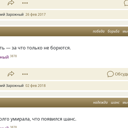
1
ий Зарожный
26 фев 2017
победа
борьба
мы
ь — за что только не борются.
жный
3878
1
Обсуд
ий Зарожный
02 фев 2018
надежда
шанс
мы
олго умирала, что появился шанс.
3878