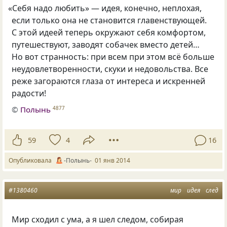
«
Себя надо любить» — идея, конечно, неплохая,
если только она не становится главенствующей.
С этой идеей теперь окружают себя комфортом,
путешествуют, заводят собачек вместо детей…
Но вот странность: при всем при этом всё больше
неудовлетворенности, скуки и недовольства. Все
реже загораются глаза от интереса и искренней
радости!
©
Полынь
4877
59
4
16
Опубликовала
-Полынь-
01 янв 2014
#1380460
мир
идея
след
Мир сходил с ума
,
а я шел следом
,
собирая