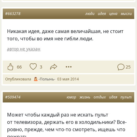
#663278
люди
идея
цена
мысли
Никакая идея, даже самая величайшая, не стоит
того, чтобы во имя нее гибли люди.
автор не указан
66
3
25
Опубликовала
-Полынь-
03 мая 2014
#509474
юмор
жизнь
отдых
идея
пульт
Может чтобы каждый раз не искать пульт
от телевизора, держать его в холодильники? Все-
ровно, прежде, чем что-то смотреть, ищешь что
пожрать.