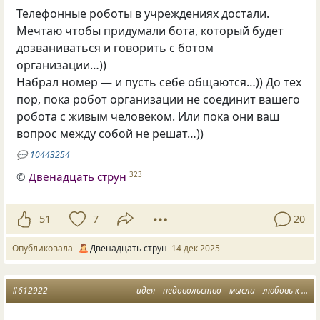
Телефонные роботы в учреждениях достали.
Мечтаю чтобы придумали бота, который будет
дозваниваться и говорить с ботом
организации…))
Набрал номер — и пусть себе общаются…)) До тех
пор, пока робот организации не соединит вашего
робота с живым человеком. Или пока они ваш
вопрос между собой не решат…))
💬
10443254
©
Двенадцать струн
323
51
7
20
Опубликовала
Двенадцать струн
14 дек 2025
#612922
идея
недовольство
мысли
любовь к себе