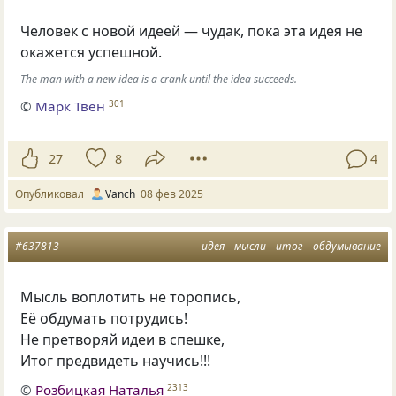
Человек с новой идеей — чудак, пока эта идея не
окажется успешной.
The man with a new idea is a crank until the idea succeeds.
©
Марк Твен
301
27
8
4
Опубликовал
Vanch
08 фев 2025
#637813
идея
мысли
итог
обдумывание
Мысль воплотить не торопись,
Её обдумать потрудись!
Не претворяй идеи в спешке,
Итог предвидеть научись!!!
©
Розбицкая Наталья
2313