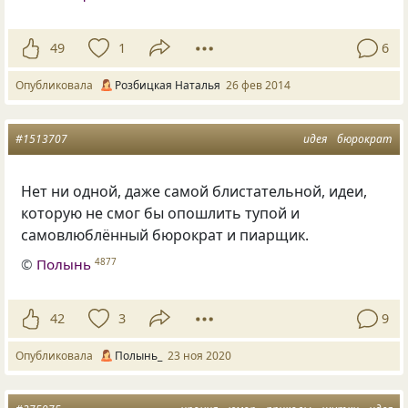
49
1
6
Опубликовала
Розбицкая Наталья
26 фев 2014
#1513707
идея
бюрократ
Нет ни одной, даже самой блистательной, идеи,
которую не смог бы опошлить тупой и
самовлюблённый бюрократ и пиарщик.
©
Полынь
4877
42
3
9
Опубликовала
Полынь_
23 ноя 2020