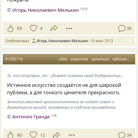
©
Игорь Николаевич Мелькин
1019
69
4
36
Опубликовал
Игорь Николаевич Мелькин
10 июн 2013
#1392116
идея
искусство
ценитель
публика
неп
То, что популярно, то – убивает сознание своей бездарностью...
Истинное искусство создаётся не для широкой
публики, а для тонкого ценителя прекрасного.
Зачастую массовый зритель/читатель не поймёт охват и
драматургию мыслей, заложенных в глубоком произведении.
©
Антонио Гранде
138
90
12
34