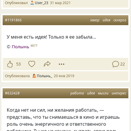
Опубликовал
User_23
31 мар 2021
#1191866
юмор
идея
склероз
У меня есть идея! Только я ее забыла…
©
Полынь
4877
53
22
Опубликовала
Полынь_
20 янв 2019
#632428
работа
идея
мысли
интерес
Когда нет ни сил, ни желания работать, —
представь, что ты снимаешься в кино и играешь
роль очень энергичного и ответственного
работника. Ты же не хочешь сыграть свою роль