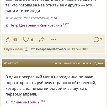
те, кто готовы за неё отнять её у других — это
одни и те же люди.
© Copyright: Петр Квятковский, 2014
©
Пётр Цезаревич Квятковский
8507
45
6
7
Опубликовал
Пётр Цезаревич Квятковский
19 сен 2018
#1983563
идея
мысли вслух
новая рубрика
В один прекрасный миг я неожиданно поняла:
пора открывать рубрику странных объявлений,
которые вполне могли бы сойти за шутки к
первому апреля.
©
Юлианна Грин 2
596