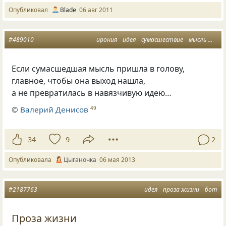
Опубликовал
Blade
06 авг 2011
#489010
ирония
идея
сумасшествие
мысль
афор
Если сумасшедшая мысль пришла в голову,
главное, чтобы она выход нашла,
а не превратилась в навязчивую идею…
©
Валерий Денисов
49
34
9
2
Опубликовала
Цыганочка
06 мая 2013
#2187763
идея
проза жизни
бот
Проза жизни