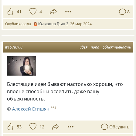
41
4
8
Опубликовала
Юлианна Грин 2
26 мар 2024
#1578700
идея
пора
объективность
Блестящие идеи бывают настолько хороши, что
вполне способны ослепить даже вашу
объективность.
©
Алексей Егишян
664
53
12
Обсудить