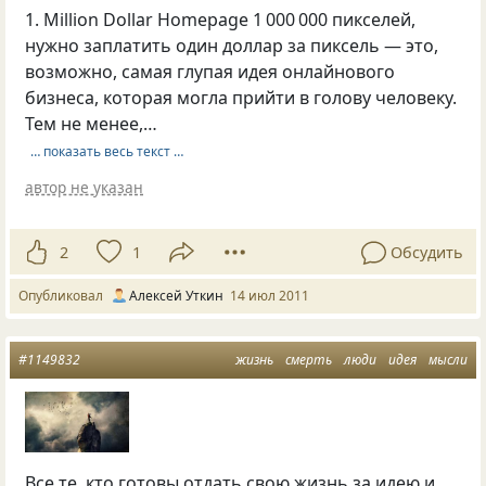
1. Million Dollar Homepage 1 000 000 пикселей,
нужно заплатить один доллар за пиксель — это,
возможно, самая глупая идея онлайнового
бизнеса, которая могла прийти в голову человеку.
Тем не менее,…
… показать весь текст …
автор не указан
2
1
Обсудить
Опубликовал
Алексей Уткин
14 июл 2011
#1149832
жизнь
смерть
люди
идея
мысли
Все те, кто готовы отдать свою жизнь за идею и