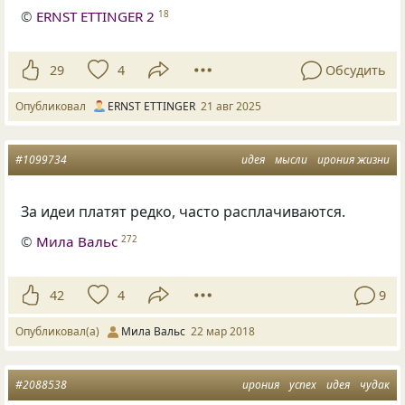
©
ERNST ETTINGER 2
18
29
4
Обсудить
Опубликовал
ERNST ETTINGER
21 авг 2025
#1099734
идея
мысли
ирония жизни
За идеи платят редко
,
часто расплачиваются.
©
Мила Вальс
272
42
4
9
Опубликовал(а)
Мила Вальс
22 мар 2018
#2088538
ирония
успех
идея
чудак