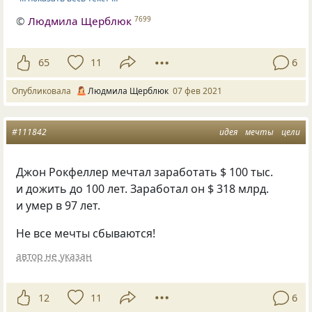
©
Людмила Щерблюк
7699
65
11
6
Опубликовала
Людмила Щерблюк
07 фев 2021
#111842
идея
мечты
цели
Джон Рокфеллер мечтал заработать $ 100 тыс.
и дожить до 100 лет. Заработал он $ 318 млрд.
и умер в 97 лет.
Не все мечты сбываются!
автор не указан
12
11
6