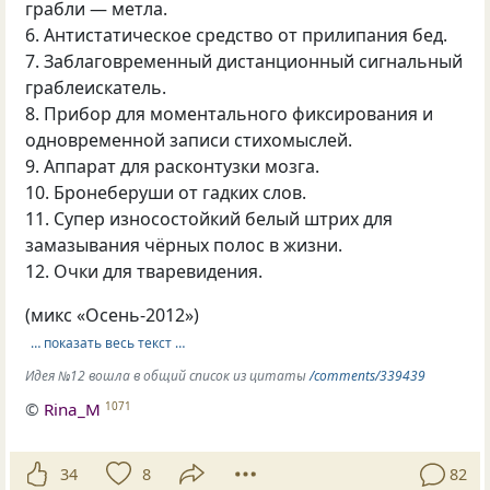
грабли — метла.
6. Антистатическое средство от прилипания бед.
7. Заблаговременный дистанционный сигнальный
граблеискатель.
8. Прибор для моментального фиксирования и
одновременной записи стихомыслей.
9. Аппарат для расконтузки мозга.
10. Бронеберуши от гадких слов.
11. Супер износостойкий белый штрих для
замазывания чёрных полос в жизни.
12. Очки для тваревидения.
(микс «Осень-2012»)
… показать весь текст …
Идея №12 вошла в общий список из цитаты
/comments/339439
©
Rina_M
1071
34
8
82