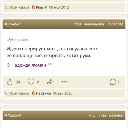
Опубликовала
Rina_M
08 ноя 2012
#2184981
идея
воплощение
бракодел
«Руки-крюки»
Идею генерирует мозг, а за неудавшееся
её воплощение, оторвать хотят руки.
©
Надежда Фоман
1386
34
6
11
Опубликовала
Нadeжda
06 дек 2025
#1928569
мир
идея
иллюзии