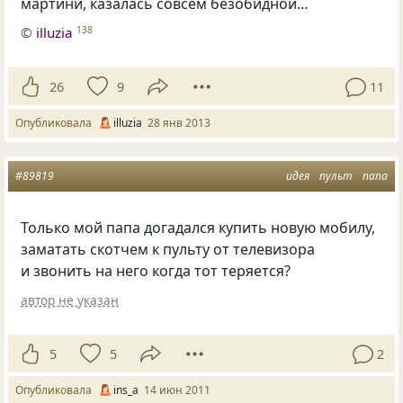
мартини, казалась совсем безобидной…
©
illuzia
138
26
9
11
Опубликовала
illuzia
28 янв 2013
#89819
идея
пульт
папа
Только мой папа догадался купить новую мобилу,
заматать скотчем к пульту от телевизора
и звонить на него когда тот теряется?
автор не указан
5
5
2
Опубликовала
ins_a
14 июн 2011