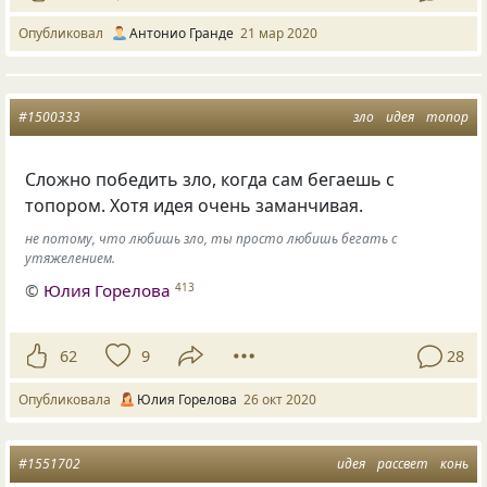
Опубликовал
Антонио Гранде
21 мар 2020
#1500333
зло
идея
топор
Сложно победить зло, когда сам бегаешь с
топором. Хотя идея очень заманчивая.
не потому, что любишь зло, ты просто любишь бегать с
утяжелением.
©
Юлия Горелова
413
62
9
28
Опубликовала
Юлия Горелова
26 окт 2020
#1551702
идея
рассвет
конь