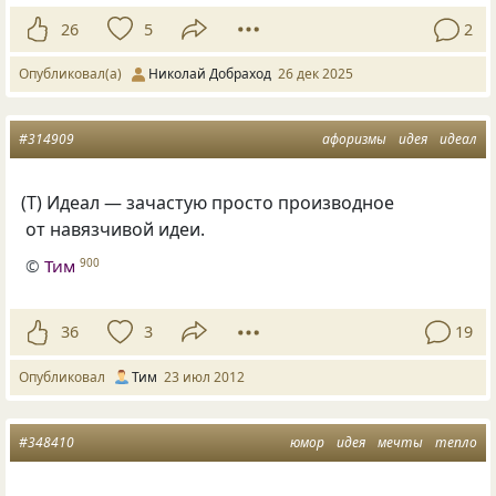
26
5
2
Опубликовал(а)
Николай Добраход
26 дек 2025
#314909
афоризмы
идея
идеал
(
Т) Идеал — зачастую просто производное
от навязчивой идеи.
©
Тим
900
36
3
19
Опубликовал
Тим
23 июл 2012
#348410
юмор
идея
мечты
тепло