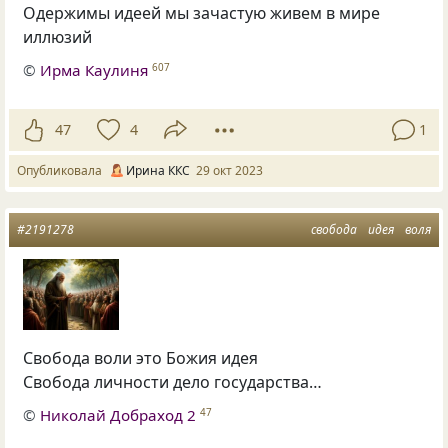
Одержимы идеей мы зачастую живем в мире
иллюзий
©
Ирма Каулиня
607
47
4
1
Опубликовала
Ирина ККС
29 окт 2023
#2191278
свобода
идея
воля
Свобода воли это Божия идея
Свобода личности дело государства…
©
Николай Добраход 2
47