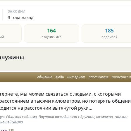
ЗАХОДИЛ
3 года назад
164
185
ий
подписчика
подписок
мчужины
общение
люди
интернет
расстояние
интернетзависимо
нтернете
,
мы можем связаться с людьми
,
с которыми
расстоянием в тысячи километров
,
но потерять общени
ходится на расстоянии вытянутой руки…
ея. Сближая с одними, Паутина разъединяет с другими, возможно, самыми
 нашей жизни.
нде
138