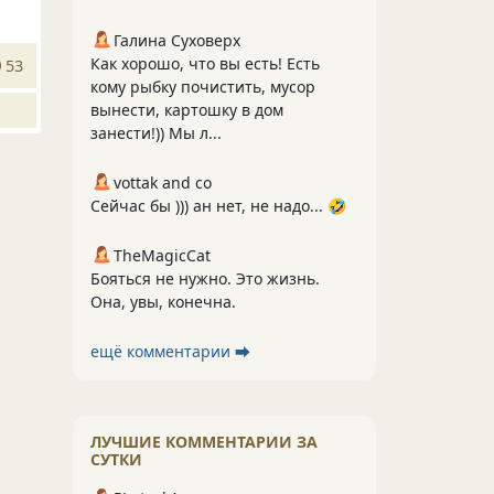
Галина Суховерх
Как хорошо, что вы есть! Есть
53
кому рыбку почистить, мусор
вынести, картошку в дом
занести!)) Мы л...
vottak and co
Сейчас бы ))) ан нет, не надо... 🤣
TheMagicCat
Бояться не нужно. Это жизнь.
Она, увы, конечна.
ещё комментарии ⮕
ЛУЧШИЕ КОММЕНТАРИИ ЗА
СУТКИ