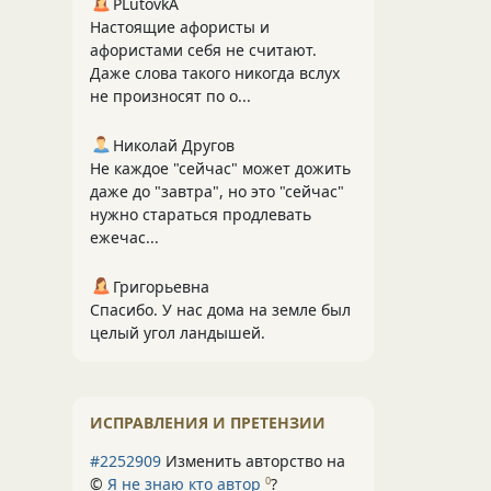
PLutоvkА
Настоящие афористы и
афористами себя не считают.
Даже слова такого никогда вслух
не произносят по о...
Николай Другов
Не каждое "сейчас" может дожить
даже до "завтра", но это "сейчас"
нужно стараться продлевать
ежечас...
Григорьевна
Спасибо. У нас дома на земле был
целый угол ландышей.
ИСПРАВЛЕНИЯ И ПРЕТЕНЗИИ
#2252909
Изменить авторство на
©
Я не знаю кто автор
?
0