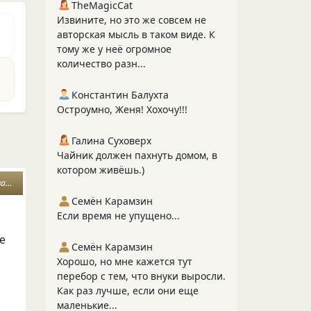
TheMagicCat
Извините, но это же совсем не
авторская мысль в таком виде. К
тому же у неё огромное
количество разн...
Константин Балухта
Остроумно, Женя! Хохочу!!!
Галина Суховерх
Чайник должен пахнуть домом, в
котором живёшь.)
сть
Семён Карамзин
Если время не упущено...
е
Семён Карамзин
Хорошо, но мне кажется тут
перебор с тем, что внуки выросли.
Как раз лучше, если они еще
маленькие...