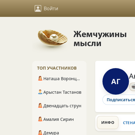
Войти
ТОП УЧАСТНИКОВ
А
Наташа Воронцова
АГ
Арыстан Тастанов
Подписаться
Двенадцать струн
Амалия Сирин
ИНФО
СТЕН
Демура