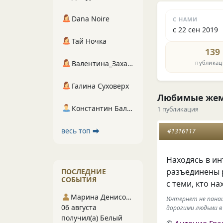
Dana Noire
С НАМИ
с 22 сен 2019
Тай Ночка
139
публикац
Валентина_Захарова
Галина Суховерх
Любимые же
Константин Балухта
1 публикация
весь топ ⮕
#1316117
Находясь в и
разъединены 
ПОСЛЕДНИЕ
СОБЫТИЯ
с теми
,
кто на
Марина Денисова 5
Интернет не панац
06 августа
дорогими людьми в
получил(а) Белый
©
Антонио Гра