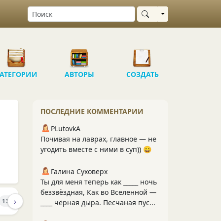
Выбрать область
АТЕГОРИИ
АВТОРЫ
СОЗДАТЬ
ПОСЛЕДНИЕ КОММЕНТАРИИ
PLutоvkА
Почивая на лаврах, главное — не
угодить вместе с ними в суп)) 😄
Галина Суховерх
Ты для меня теперь как _____ ночь
беззвёздная, Как во Вселенной —
›
ПОДПИСЧИКИ
ПОДПИСКИ
139
164
185
____ чёрная дыра. Песчаная пус...