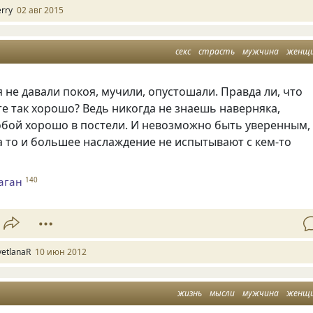
erry
02 авг 2015
секс
страсть
мужчина
женщ
не давали покоя, мучили, опустошали. Правда ли, что
е так хорошо? Ведь никогда не знаешь наверняка,
обой хорошо в постели. И невозможно быть уверенным,
 а то и большее наслаждение не испытывают с кем-то
аган
140
vetlanaR
10 июн 2012
жизнь
мысли
мужчина
женщ