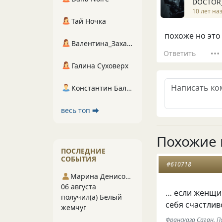
DOCTOR
10 лет на
Тай Ночка
похоже но это
Валентина_Захарова
Ответить
Галина Суховерх
Константин Балухта
весь топ ⮕
Похожие 
ПОСЛЕДНИЕ
СОБЫТИЯ
#610718
Марина Денисова 5
06 августа
… если женщин
получил(а) Белый
себя счастлив
жемчуг
Франсуаза Саган. П