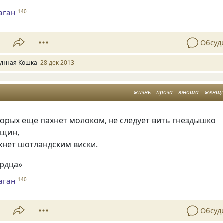
аган
140
3
Обсуд
унная Кошка
28 дек 2013
жизнь
проза
юноша
женщ
орых еще пахнет молоком, не следует вить гнездышко
нщин,
хнет шотландским виски.
ердца»
аган
140
1
Обсуд