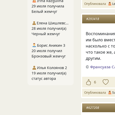
Irina Razgulina
Опубликовала
L
29 июля получила
Белый жемчуг
#293418
Елена Шишлевская
28 июля получил(а)
Воспоминания 
Черный жемчуг
им было вмест
Борис Аникин 3
насколько с т
20 июля получил
что такое же,
Бронзовый жемчуг
другим.
©
Франсуаза С
Илья Колоянов 2
19 июля получил(а)
статус автора
6
Опубликовала
S
#627208