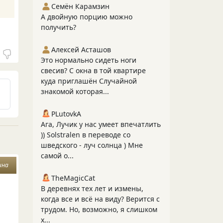
Семён Карамзин
А двойную порцию можно
получить?
Алексей Асташов
Это нормально сидеть ноги
свесив? С окна в той квартире
куда приглашён Случайной
знакомой которая...
PLutоvkА
Ага, Лучик у нас умеет впечатлить
)) Solstralen в переводе со
шведского - луч солнца ) Мне
самой о...
ина
TheMagicCat
В деревнях тех лет и измены,
когда все и всё на виду? Верится с
трудом. Но, возможно, я слишком
х...