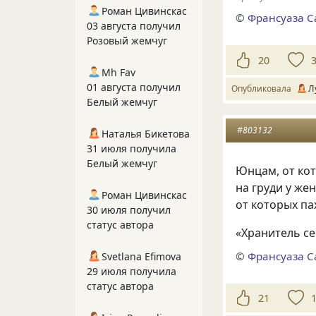
Роман Цивинскас
©
Франсуаза С
03 августа получил
Розовый жемчуг
20
Mh Fav
01 августа получил
Опубликовала
Л
Белый жемчуг
#803132
Наталья Бикетова
31 июля получила
Белый жемчуг
Юнцам, от кот
на груди у же
Роман Цивинскас
от которых па
30 июля получил
статус автора
«Хранитель с
©
Франсуаза С
Svetlana Efimova
29 июля получила
статус автора
21