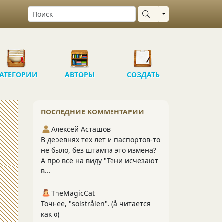
Выбрать область
АТЕГОРИИ
АВТОРЫ
СОЗДАТЬ
ПОСЛЕДНИЕ КОММЕНТАРИИ
Алексей Асташов
В деревнях тех лет и паспортов-то
не было, без штампа это измена?
А про всё на виду "Тени исчезают
в...
TheMagicCat
Точнее, "solstrålen". (å читается
как о)