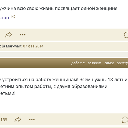
 мужчина всю свою жизнь посвящает одной женщине!
аган
140
idija Markwart
07 фев 2014
работа
возраст
стаж
женщ
е устроиться на работу женщинам! Всем нужны 18-летни
-летним опытом работы, с двумя образованиями
детьми!
153