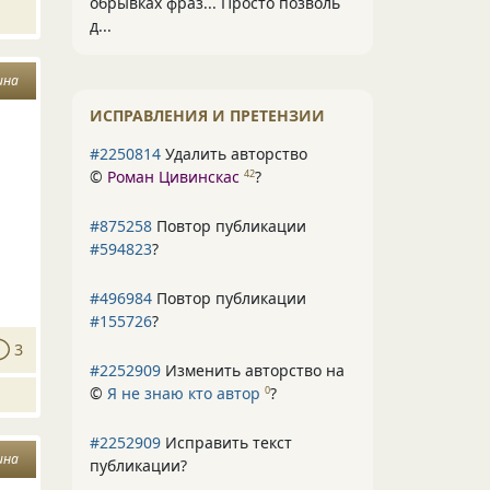
обрывках фраз... Просто позволь
д...
ина
ИСПРАВЛЕНИЯ И ПРЕТЕНЗИИ
#2250814
Удалить авторство
©
Роман Цивинскас
?
42
#875258
Повтор публикации
#594823
?
#496984
Повтор публикации
#155726
?
3
#2252909
Изменить авторство на
©
Я не знаю кто автор
?
0
#2252909
Исправить текст
ина
публикации?