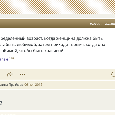
возраст
женщ
пределённый возраст, когда женщина должна быть
бы быть любимой, затем приходит время, когда она
любимой, чтобы быть красивой.
аган
140
3
алина Прыймак
06 ноя 2015
й