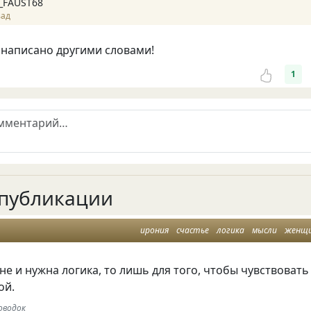
_FAUST68
зад
 написано другими словами!
1
публикации
ирония
счастье
логика
мысли
женщ
е и нужна логика, то лишь для того, чтобы чувствовать
ой.
оводок