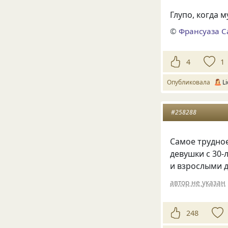
Глупо, когда
©
Франсуаза С
4
1
Опубликовала
L
#258288
Самое трудно
девушки с 30
и взрослыми 
автор не указан
248