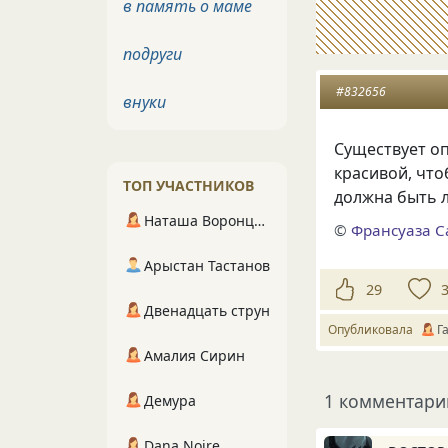
в память о маме
подруги
#832656
внуки
Существует о
красивой, что
ТОП УЧАСТНИКОВ
должна быть 
Наташа Воронцова
©
Франсуаза С
Арыстан Тастанов
29
Двенадцать струн
Опубликовала
Г
Амалия Сирин
1 комментари
Демура
Dana Noire