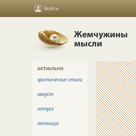
Войти
АКТУАЛЬНО
эротические стихи
август
отпуск
пятница