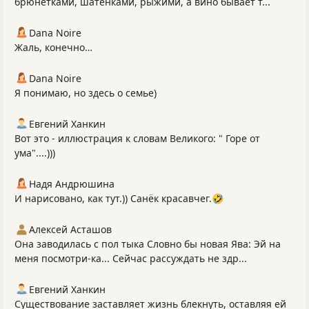
брюнетками, шатенками, рыжими, а вино бывает т...
Dana Noire
Жаль, конечно…
Dana Noire
Я понимаю, но здесь о семье)
Евгений Ханкин
Вот это - иллюстрация к словам Великого: " Горе от
ума"....)))
Надя Андрюшина
И нарисовано, как тут.)) Санёк красавчег.🤣
Алексей Асташов
Она заводилась с пол тыка Словно бы новая Ява: Эй на
меня посмотри-ка... Сейчас рассуждать не здр...
Евгений Ханкин
Существование заставляет жизнь блекнуть, оставляя ей