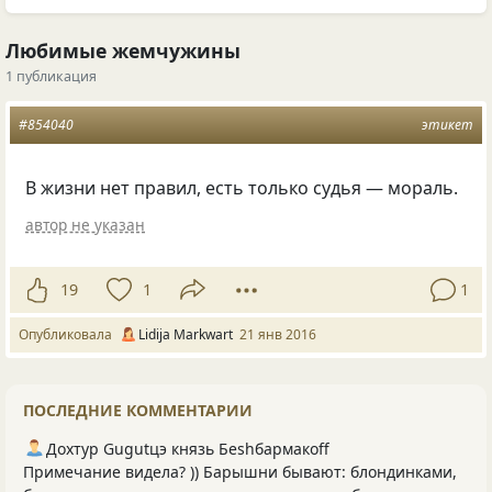
Любимые жемчужины
1 публикация
#854040
этикет
В жизни нет правил, есть только судья — мораль.
автор не указан
19
1
1
Опубликовала
Lidija Markwart
21 янв 2016
ПОСЛЕДНИЕ КОММЕНТАРИИ
Дохтур Gugutцэ князь Беshбармакоff
Примечание видела? )) Барышни бывают: блондинками,