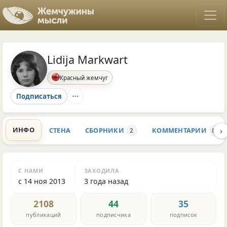
Lidija Markwart
Красный жемчуг
Подписаться
›
ИНФО
СТЕНА
СБОРНИКИ
КОММЕНТАРИИ
2
892
С НАМИ
ЗАХОДИЛА
с 14 ноя 2013
3 года назад
2108
44
35
публикаций
подписчика
подписок