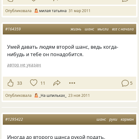
Опубликовала
милая татьяна
31 мар 2011
#164359
жизнь
шанс
мысли
все с начала
Умей давать людям второй шанс, ведь когда-
нибудь и тебе он понадобится.
автор не указан
33
11
5
Опубликовала
_На шпильках_
23 ноя 2011
#1295422
шанс
руки
карман
Иногда до второго шанса рукой подать.