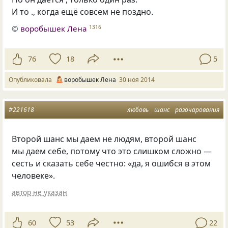
И то ., когда ещё совсем не поздно.
©
воробышек Лена
1316
76
18
5
Опубликовала
воробышек Лена
30 ноя 2014
#221618
любовь
шанс
разочарования
Второй шанс мы даем не людям, второй шанс
мы даем себе, потому что это слишком сложно —
сесть и сказать себе честно: «да, я ошибся в этом
человеке».
автор не указан
60
53
22