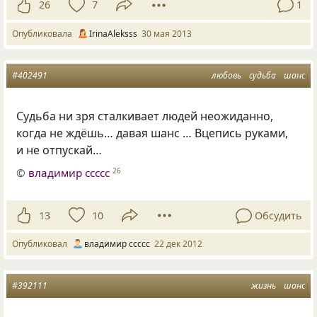
26
7
1
Опубликовала
IrinaAleksss
30 мая 2013
#402491
любовь
судьба
шанс
Судьба ни зря сталкивает людей неожиданно,
когда не ждёшь… давая шанс … Вцепись руками,
и не отпускай…
©
владимир ссссс
26
13
10
Обсудить
Опубликовал
владимир ссссс
22 дек 2012
#392111
жизнь
шанс