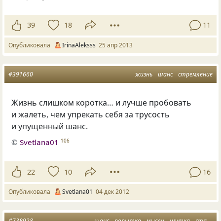
39
18
11
Опубликовала
IrinaAleksss
25 апр 2013
#391660
жизнь
шанс
стремление
Жизнь слишком коротка… и лучше пробовать
и жалеть, чем упрекать себя за трусость
и упущенный шанс.
©
Svetlana01
106
22
10
16
Опубликовала
Svetlana01
04 дек 2012
#738928
шанс
попытка
мысли
шутка
старый новый год