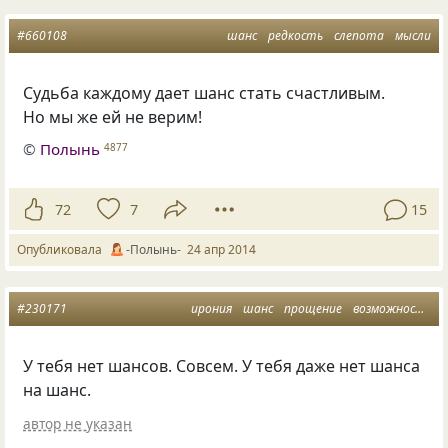
#660108
шанс
редкость
слепота
мысли
Судьба каждому дает шанс стать счастливым.
Но мы же ей не верим!
©
Полынь
4877
72
7
15
Опубликовала
-Полынь-
24 апр 2014
#230171
ирония
шанс
прощение
возможности
У тебя нет шансов. Совсем. У тебя даже нет шанса
на шанс.
автор не указан