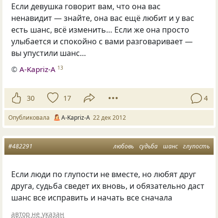
Если девушка говорит вам, что она вас
ненавидит — знайте, она вас ещё любит и у вас
есть шанс, всё изменить… Если же она просто
улыбается и спокойно с вами разговаривает —
вы упустили шанс…
©
A-Kapriz-A
13
30
17
4
Опубликовала
A-Kapriz-A
22 дек 2012
#482291
любовь
судьба
шанс
глупость
Если люди по глупости не вместе, но любят друг
друга, судьба сведет их вновь, и обязательно даст
шанс все исправить и начать все сначала
автор не указан