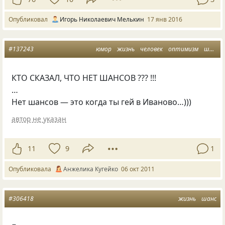
Опубликовал
Игорь Николаевич Мелькин
17 янв 2016
#137243
юмор
жизнь
человек
оптимизм
шанс
КТО СКАЗАЛ, ЧТО НЕТ ШАНСОВ ??? !!!
…
Нет шансов — это когда ты гей в Иваново…)))
автор не указан
11
9
1
Опубликовала
Анжелика Кугейко
06 окт 2011
#306418
жизнь
шанс