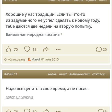
Хорошие у нас традиции. Если ты что-то
из задуманного не успел сделать к новому году,
тебе даются две недели на вторую попытку.
Банальная народная истина
1
70
13
25
Опубликовала
Маrol
01 янв 2015
#854813
жизнь
шанс
возможности
сожаление
Надо всё ценить в своё время, а не после.
автор не указан
76
10
3