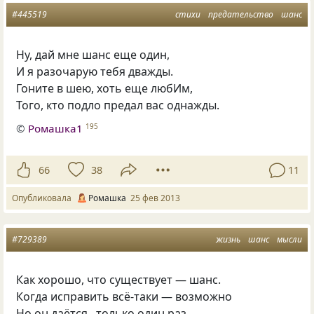
#445519
стихи
предательство
шанс
Ну, дай мне шанс еще один,
И я разочарую тебя дважды.
Гоните в шею, хоть еще любИм,
Того, кто подло предал вас однажды.
©
Ромашка1
195
66
38
11
Опубликовала
Ромашка
25 фев 2013
#729389
жизнь
шанс
мысли
Как хорошо, что существует — шанс.
Когда исправить всё-таки — возможно
Но он даётся , только один раз.