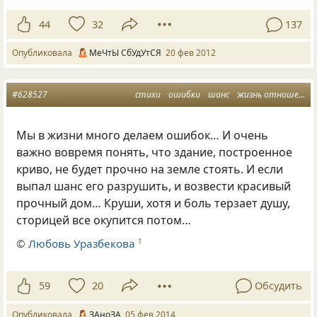
44
32
137
Опубликовала
МеЧтЫ СбУдУтСЯ
20 фев 2012
#628527
стихи
ошибки
шанс
жизнь отношения
Мы в жизни много делаем ошибок… И очень
важно вовремя понять, что здание, построенное
криво, не будет прочно на земле стоять. И если
выпал шанс его разрушить, и возвести красивый
прочный дом… Круши, хотя и боль терзает душу,
сторицей все окупится потом…
©
Любовь Уразбекова
1
59
20
Обсудить
Опубликовала
ЗАноЗА
05 фев 2014