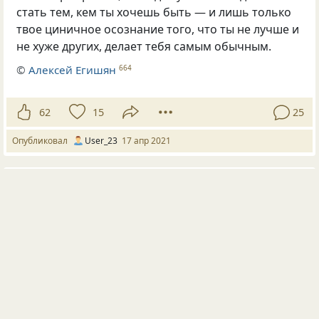
стать тем, кем ты хочешь быть — и лишь только
твое циничное осознание того, что ты не лучше и
не хуже других, делает тебя самым обычным.
©
Алексей Егишян
664
62
15
25
Опубликовал
User_23
17 апр 2021
#1705087
жизнь
опыт
шанс
вызов
черная и белая полоса
В жизни не бывает череды черных или белых
полос. Бывает лишь «вызов», который помогает
проявить себя, получить опыт и укрепить дух,
и «шанс», дающий возможность на реализацию
своего потенциала.
Черная полоса - это всего лишь тень белой, потому как каждая