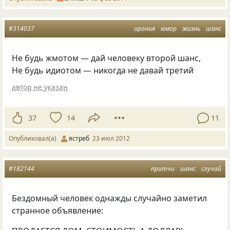
#314037
ирония
юмор
жизнь
шанс
Не будь жмотом — дай человеку второй шанс,
Не будь идиотом — никогда не давай третий
автор не указан
37
14
11
Опубликовал(а)
ястреб
23 июл 2012
#182144
притчи
шанс
случай
Бездомный человек однажды случайно заметил
странное объявление: