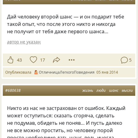
Дай человеку второй шанс — и он подарит тебе
такой опыт, что после этого никто и никогда
не получит от тебя даже первого шанса…
автор не указан
43
17
5
Опубликовала
ОтличницаЛегкогоПоведения
05 янв 2014
#680638
жизнь
люди
шанс
мысли
Никто из нас не застрахован от ошибок. Каждый
может оступиться: сказать сгоряча, сделать
не подумав, обидеть не поняв… И пусть далеко
не все можно простить, но человеку порой
просто необходимо дать шанс, ведь иногда