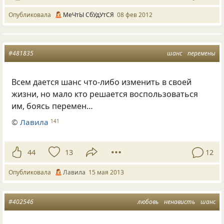
Опубликовала
МеЧтЫ СбУдУтСЯ
08 фев 2012
#481835
шанс
перемены
Всем дается шанс что-либо изменить в своей
жизни, но мало кто решается воспользоваться
им, боясь перемен…
©
Лавила
141
44
13
12
Опубликовала
Лавила
15 мая 2013
#402546
любовь
ненависть
шанс