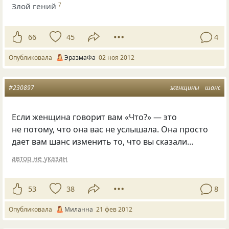
Злой гений
7
66
45
4
Опубликовала
ЭразмаФа
02 ноя 2012
#230897
женщины
шанс
Если женщина говорит вам
«
Что?» — это
не потому, что она вас не услышала. Она просто
дает вам шанс изменить то, что вы сказали…
автор не указан
53
38
8
Опубликовала
Миланна
21 фев 2012