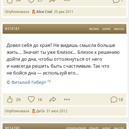
Опубликовала
Alice Cool
20 дек 2011
#318183
жизнь
шанс
мысль
Довел себя до края? Не видишь смысла больше
жить… Значит ты уже близок… Близок к решению
дойти до дна, чтобы оттолкнуться от него
и навсегда решить быть счастливым. Так что
не бойся дна — используй его…
©
Виталий Гиберт
78
29
16
18
Опубликовала
ДиТа
31 июл 2012
#614398
отношения
опыт
шанс
мысли