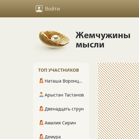
Войти
ТОП УЧАСТНИКОВ
Наташа Воронцова
Арыстан Тастанов
Двенадцать струн
Амалия Сирин
Демура