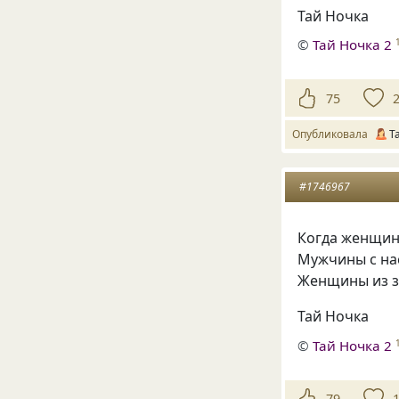
Тай Ночка
©
Тай Ночка 2
75
Опубликовала
Т
#1746967
Когда женщина
Мужчины с на
Женщины из за
Тай Ночка
©
Тай Ночка 2
79