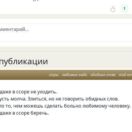
1
публикации
ссоры
любимые люди
обидные слова
тай но
даже в ссоре не уходить.
усть молча. Злиться, но не говорить обидных слов.
ло то, чем можешь сделать больно любимому человеку.
даже в ссоре беречь.