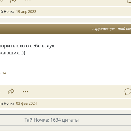
ай Ночка
19 апр 2022
окружающие
тай но
вори плохо о себе вслух.
жающих. .))
1634
8
ай Ночка
03 фев 2024
Тай Ночка: 1634 цитаты