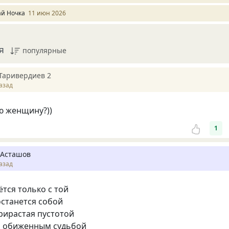
ай Ночка
11 июн 2026
я
популярные
Таривердиев 2
азад
ую женщину?))
1
 Асташов
азад
тся только с той
останется собой
рирастая пустотой
м обиженным судьбой