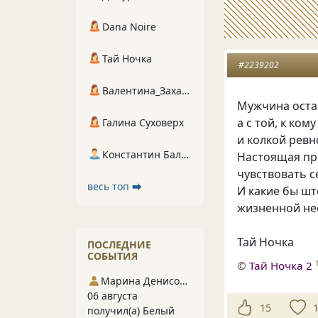
Dana Noire
Тай Ночка
#2239202
Валентина_Захарова
Мужчина остаё
а с той, к ко
Галина Суховерх
и колкой ревн
Константин Балухта
Настоящая пр
чувствовать 
весь топ ⮕
И какие бы шт
жизненной не
Тай Ночка
ПОСЛЕДНИЕ
СОБЫТИЯ
©
Тай Ночка 2
Марина Денисова 5
06 августа
15
получил(а) Белый