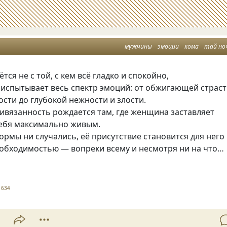
мужчины
эмоции
кома
тай но
тся не с той, с кем всё гладко и спокойно,
му испытывает весь спектр эмоций: от обжигающей страс
ости до глубокой нежности и злости.
ивязанность рождается там, где женщина заставляет
себя максимально живым.
ормы ни случались, её присутствие становится для него
обходимостью — вопреки всему и несмотря ни на что…
1634
1