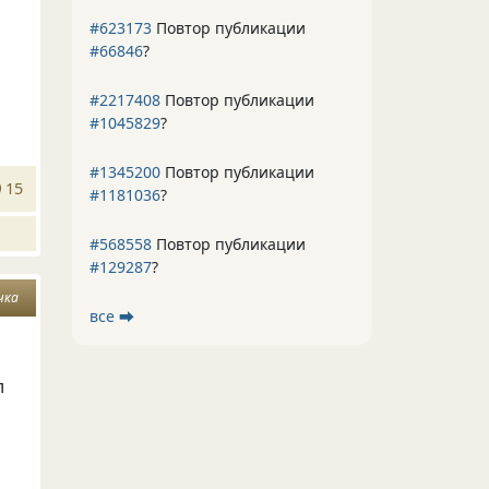
#623173
Повтор публикации
#66846
?
#2217408
Повтор публикации
#1045829
?
#1345200
Повтор публикации
15
#1181036
?
#568558
Повтор публикации
#129287
?
чка
все ⮕
л