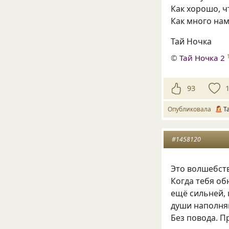
Как хорошо, ч
Как много нам
Тай Ночка
©
Тай Ночка 2
93
Опубликовала
Т
#1458120
Это волшебст
Когда тебя об
ещё сильней, 
души наполняю
Без повода. П