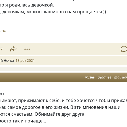
то я родилась девочкой.
, девочкам, можно. как много нам прощается.))
1634
17
ай Ночка
18 дек 2021
жизнь
счастье
тай но
во…
нимают, прижимают к себе. и тебе хочется чтобы прижа
как самое дорогое в его жизни. В эти мгновения наши
тся счастьем. Обнимайте друг друга.
росто так и почаще…