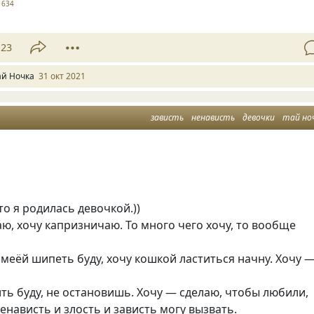
1634
23
ай Ночка
31 окт 2021
зависть
ненависть
девочки
тай но
то я родилась девочкой.))
ю, хочу капризничаю. То много чего хочу, то вообще
 змеёй шипеть буду, хочу кошкой ластиться начну. Хочу 
ть буду, не остановишь. Хочу — сделаю, чтобы любили,
ненависть и злость и зависть могу вызвать.