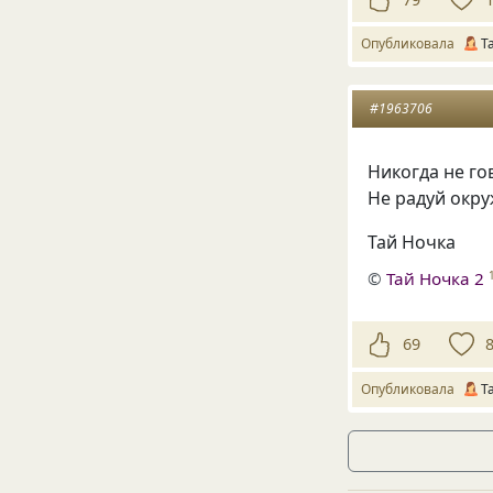
Опубликовала
Т
#1963706
Никогда не го
Не радуй окру
Тай Ночка
©
Тай Ночка 2
69
Опубликовала
Т