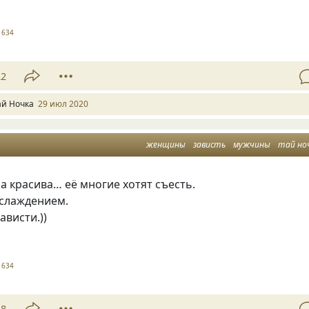
1634
22
ай Ночка
29 июл 2020
женщины
зависть
мужчины
тай но
 красива… её многие хотят съесть.
слаждением.
висти.))
1634
18