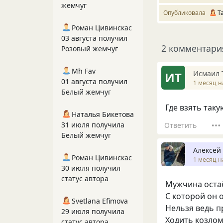
жемчуг
Опубликовала
Т
Роман Цивинскас
03 августа получил
2 комментари
Розовый жемчуг
Mh Fav
Исмаил 
ИТ
01 августа получил
1 месяц н
Белый жемчуг
Где взять так
Наталья Бикетова
31 июля получила
Ответить
Белый жемчуг
Алексей
Роман Цивинскас
1 месяц н
30 июля получил
статус автора
Мужчина остаё
С которой он 
Svetlana Efimova
Нельзя ведь п
29 июля получила
Ходить козло
статус автора