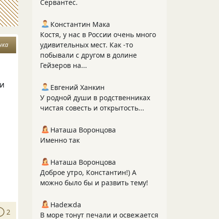
Сервантес.
Константин Мака
Костя, у нас в России очень много
удивительных мест. Как -то
чка
побывали с другом в долине
Гейзеров на...
ти
Евгений Ханкин
У родной души в родственниках
чистая совесть и открытость...
Наташа Воронцова
Именно так
Наташа Воронцова
Доброе утро, Константин!) А
можно было бы и развить тему!
Нadeжda
2
В море тонут печали и освежается