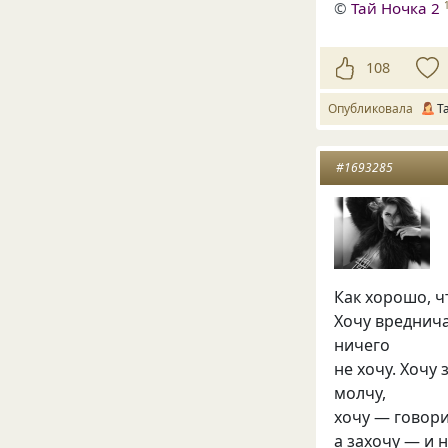
©
Тай Ночка 2
108
Опубликовала
Т
#1693285
Как хорошо, ч
Хочу вреднича
ничего
не хочу. Хочу
молчу,
хочу — говори
а захочу — и 