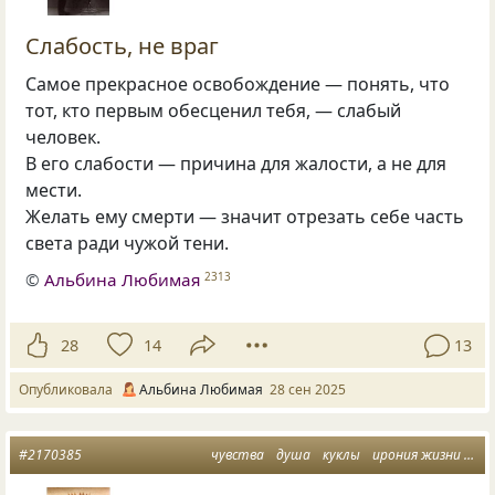
Слабость, не враг
Самое прекрасное освобождение — понять, что
тот, кто первым обесценил тебя, — слабый
человек.
В его слабости — причина для жалости, а не для
мести.
Желать ему смерти — значит отрезать себе часть
света ради чужой тени.
©
Альбина Любимая
2313
28
14
13
Опубликовала
Альбина Любимая
28 сен 2025
#2170385
чувства
душа
куклы
ирония жизни
иг