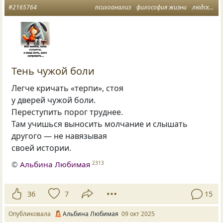
#2165764
психоанализ
философия жизни
людское
Тень чужой боли
Легче кричать «терпи», стоя
у дверей чужой боли.
Переступить порог труднее.
Там учишься выносить молчание и слышать
другого — не навязывая
своей истории.
©
Альбина Любимая
2313
36
7
15
Опубликовала
Альбина Любимая
09 окт 2025