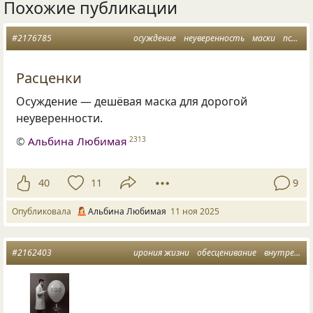
Похожие публикации
#2176785
осуждение
неуверенность
маски
психоанализ
Расценки
Осуждение — дешёвая маска для дорогой
неуверенности.
©
Альбина Любимая
2313
40
11
9
Опубликовала
Альбина Любимая
11 ноя 2025
#2162403
ирония жизни
обесценивание
внутренний свет