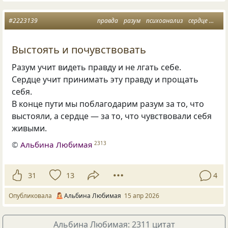
#2223139
правда
разум
психоанализ
сердце
живы
Выстоять и почувствовать
Разум учит видеть правду и не лгать себе.
Сердце учит принимать эту правду и прощать
себя.
В конце пути мы поблагодарим разум за то, что
выстояли, а сердце — за то, что чувствовали себя
живыми.
©
Альбина Любимая
2313
31
13
4
Опубликовала
Альбина Любимая
15 апр 2026
Альбина Любимая: 2311 цитат