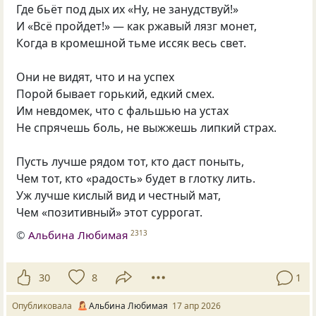
Где бьёт под дых их «Ну, не занудствуй!»
И «Всё пройдет!» — как ржавый лязг монет,
Когда в кромешной тьме иссяк весь свет.
Они не видят, что и на успех
Порой бывает горький, едкий смех.
Им невдомек, что с фальшью на устах
Не спрячешь боль, не выжжешь липкий страх.
Пусть лучше рядом тот, кто даст поныть,
Чем тот, кто «радость» будет в глотку лить.
Уж лучше кислый вид и честный мат,
Чем «позитивный» этот суррогат.
©
Альбина Любимая
2313
30
8
1
Опубликовала
Альбина Любимая
17 апр 2026