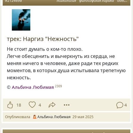
#2124698
психология
философская лирика
обесценивание
трек: Наргиз "Нежность"
Не стоит думать о ком-то плохо.
Легче обесценить и вычеркнуть из сердца, не
меняя ничего в человеке, даже ради тех редких
моментов, в которых душа испытывала трепетную
нежность.
©
Альбина Любимая
2309
18
4
4
Опубликовала
Альбина Любимая
29 мая 2025