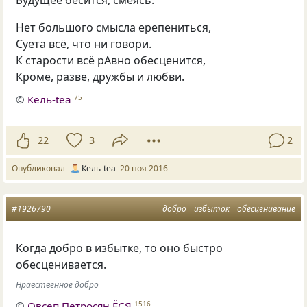
Будущее бесится, смеясь.
Нет большого смысла ерепениться,
Суета всё, что ни говори.
К старости всё рАвно обесценится,
Кроме, разве, дружбы и любви.
©
Кель-tea
75
22
3
2
Опубликовал
Кель-tea
20 ноя 2016
#1926790
добро
избыток
обесценивание
Когда добро в избытке, то оно быстро
обесценивается.
Нравственное добро
©
Овсеп Петросян ЁСЯ
1516