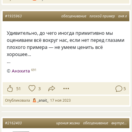
#1935963
обесценивание
плохой пример
аня л
Удивительно, до чего иногда примитивно мы
оцениваем всё вокруг нас, если нет перед глазами
плохого примера — не умеем ценить всё
хорошее…
…
©
Анэхита
691
51
3
5
Опубликовала
_anait_
17 ноя 2023
#2162403
ирония жизни
обесценивание
внутренний свет