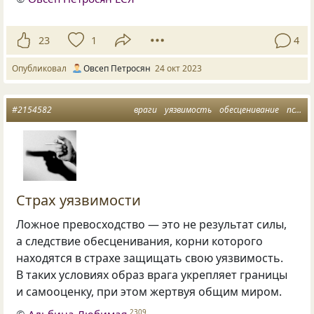
23
1
4
Опубликовал
Овсеп Петросян
24 окт 2023
#2154582
враги
уязвимость
обесценивание
психология души
Страх уязвимости
Ложное превосходство — это не результат силы,
а следствие обесценивания, корни которого
находятся в страхе защищать свою уязвимость.
В таких условиях образ врага укрепляет границы
и самооценку, при этом жертвуя общим миром.
2309