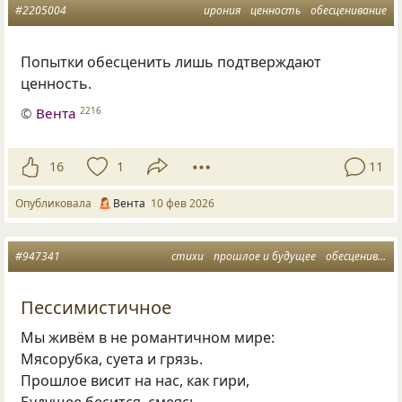
#2205004
ирония
ценность
обесценивание
Попытки обесценить лишь подтверждают
ценность.
©
Вента
2216
16
1
11
Опубликовала
Вента
10 фев 2026
#947341
стихи
прошлое и будущее
обесценивание
Пессимистичное
Мы живём в не романтичном мире:
Мясорубка, суета и грязь.
Прошлое висит на нас, как гири,