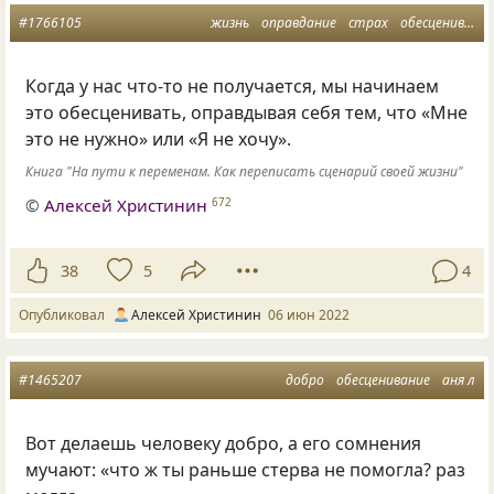
#1766105
жизнь
оправдание
страх
обесценивание
Когда у нас что-то не получается, мы начинаем
это обесценивать, оправдывая себя тем, что «Мне
это не нужно» или «Я не хочу».
Книга "На пути к переменам. Как переписать сценарий своей жизни"
©
Алексей Христинин
672
38
5
4
Опубликовал
Алексей Христинин
06 июн 2022
#1465207
добро
обесценивание
аня л
Вот делаешь человеку добро, а его сомнения
мучают: «что ж ты раньше стерва не помогла? раз