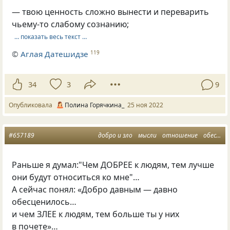
— твою ценность сложно вынести и переварить
чьему-то слабому сознанию;
… показать весь текст …
©
Аглая Датешидзе
119
34
3
9
Опубликовала
Полина Горячкина_
25 ноя 2022
#657189
добро и зло
мысли
отношение
обесценивание
Раньше я думал:"Чем ДОБРЕЕ к людям, тем лучше
они будут относиться ко мне"…
А сейчас понял: «Добро давным — давно
обесценилось…
и чем ЗЛЕЕ к людям, тем больше ты у них
в почете»…