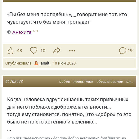
«Ты без меня пропадёшь», _ говорит мне тот, кто
чувствует, что без меня пропадёт
©
Анэхита
691
48
10
19
Опубликовала
_anait_
10 июн 2020
#1702473
добро
привычное
обесценивание
аня л
Когда человека вдруг лишаешь таких привычных
для него поблажек доброжелательности…
тогда ему становится, понятно, что «добро» то это
было не по его хотению и велению…
…
Это изящное искусство - далать добро незаметно для других, но