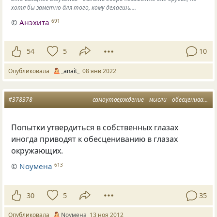
хотя бы заметно для того, кому делаешь....
©
Анэхита
691
54
5
10
Опубликовала
_anait_
08 янв 2022
#378378
самоутверждение
мысли
обесценивание
Попытки утвердиться в собственных глазах
иногда приводят к обесцениванию в глазах
окружающих.
©
Nоумена
613
30
5
35
Опубликовала
Nоумена
13 ноя 2012