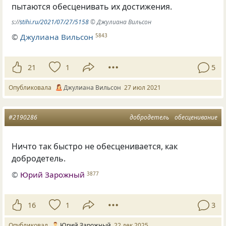
пытаются обесценивать их достижения.
s://
stihi.ru/2021/07/27/5158
© Джулиана Вильсон
©
Джулиана Вильсон
5843
21
1
5
Опубликовала
Джулиана Вильсон
27 июл 2021
#2190286
добродетель
обесценивание
Ничто так быстро не обесценивается, как
добродетель.
©
Юрий Зарожный
3877
16
1
3
Опубликовал
Юрий Зарожный
22 дек 2025