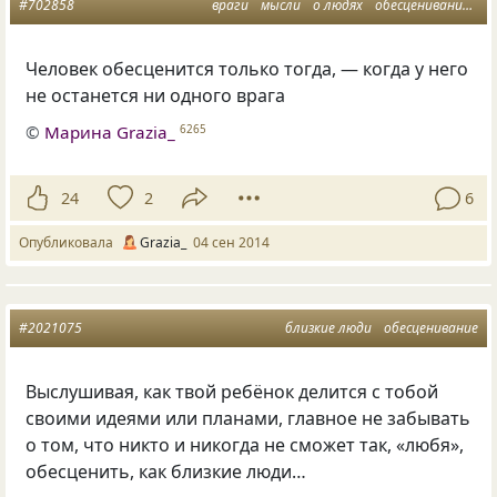
#702858
враги
мысли
о людях
обесценивание
ма
Человек обесценится только тогда, — когда у него
не останется ни одного врага
©
Марина Grazia_
6265
24
2
6
Опубликовала
Grazia_
04 сен 2014
#2021075
близкие люди
обесценивание
Выслушивая, как твой ребёнок делится с тобой
своими идеями или планами, главное не забывать
о том, что никто и никогда не сможет так, «любя»,
обесценить, как близкие люди…