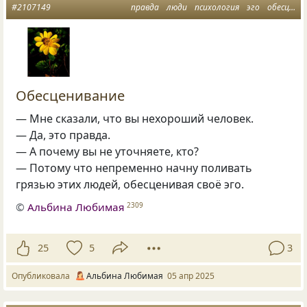
#2107149
правда
люди
психология
эго
обесценивание
Обесценивание
— Мне сказали, что вы нехороший человек.
— Да, это правда.
— А почему вы не уточняете, кто?
— Потому что непременно начну поливать
грязью этих людей, обесценивая своё эго.
©
Альбина Любимая
2309
25
5
3
Опубликовала
Альбина Любимая
05 апр 2025