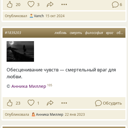
20
3
6
Опубликовал
Vanch
15 окт 2024
#1839203
любовь
смерть
философия
враг
обесценивание
Обесценивание чувств — смертельный враг для
любви.
©
Анника Миллер
105
23
1
Обсудить
Опубликовала
Анника Миллер
22 янв 2023