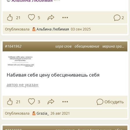
©
Альбина Любимая
21
5
2
Опубликовала
Альбина Любимая
03 сен 2025
#1641962
игра слов
обесценивание
марина грация
Набивая себе цену обесцениваешь себя
автор не указан
21
3
Обсудить
Опубликовала
Grazia_
26 авг 2021