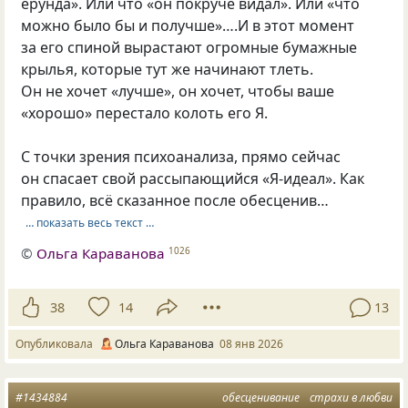
ерунда». Или что «он покруче видал». Или «что
можно было бы и получше»….И в этот момент
за его спиной вырастают огромные бумажные
крылья, которые тут же начинают тлеть.
Он не хочет «лучше», он хочет, чтобы ваше
«хорошо» перестало колоть его Я.
С точки зрения психоанализа, прямо сейчас
он спасает свой рассыпающийся «Я-идеал». Как
правило, всё сказанное после обесценив…
… показать весь текст …
©
Ольга Караванова
1026
38
14
13
Опубликовала
Ольга Караванова
08 янв 2026
#1434884
обесценивание
страхи в любви