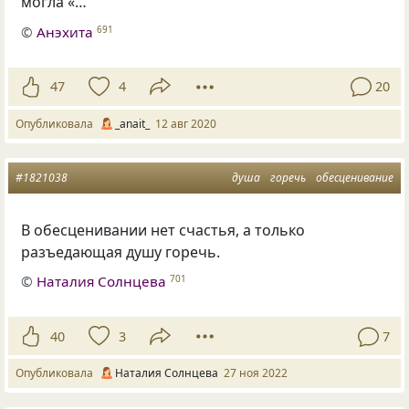
могла «…
©
Анэхита
691
47
4
20
Опубликовала
_anait_
12 авг 2020
#1821038
душа
горечь
обесценивание
В обесценивании нет счастья, а только
разъедающая душу горечь.
©
Наталия Солнцева
701
40
3
7
Опубликовала
Наталия Солнцева
27 ноя 2022