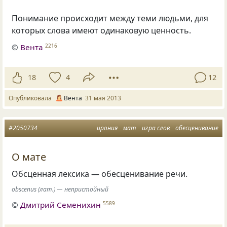
Понимание происходит между теми людьми, для
которых слова имеют одинаковую ценность.
©
Вента
2216
18
4
12
Опубликовала
Вента
31 мая 2013
#2050734
ирония
мат
игра слов
обесценивание
О мате
Обсценная лексика — обесценивание речи.
obscenus (лат.) — непристойный
©
Дмитрий Семенихин
5589