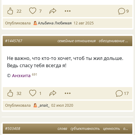
22
7
9
Опубликовала
Альбина Любимая
12 авг 2025
#1445767
семейные отношения
обесценивание
люб
Не важно, что кто-то хочет, чтоб ты жил дольше.
Ведь спасу тебя всегда я!
©
Анэхита
691
32
1
17
Опубликовала
_anait_
02 июл 2020
#503408
слова
субъективность
ценность
обесценивание