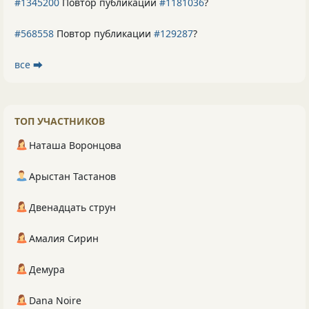
#1345200
Повтор публикации
#1181036
?
#568558
Повтор публикации
#129287
?
все ⮕
ТОП УЧАСТНИКОВ
Наташа Воронцова
Арыстан Тастанов
Двенадцать струн
Амалия Сирин
Демура
Dana Noire