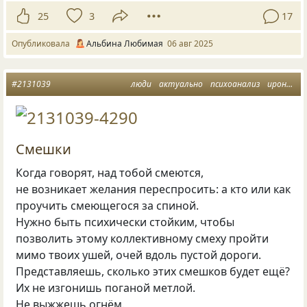
25
3
17
Опубликовала
Альбина Любимая
06 авг 2025
#2131039
люди
актуально
психоанализ
ирония жизни
Смешки
Когда говорят, над тобой смеются,
не возникает желания переспросить: а кто или как
проучить смеющегося за спиной.
Нужно быть психически стойким, чтобы
позволить этому коллективному смеху пройти
мимо твоих ушей, очей вдоль пустой дороги.
Представляешь, сколько этих смешков будет ещё?
Их не изгонишь поганой метлой.
Не выжжешь огнём.