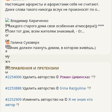
Настоящие афористы и афористами себя не считают.
Даже слова такого никогда вслух не произносят по о...
Владимир Кириченко
У каждого старого дома своя особенная атмосфера!)) ***
Стоял тот дом, всем жителям знакомый, - Ег...
Галина Суховерх
Чайник должен пахнуть домом, в котором живёшь.)
ИСПРАВЛЕНИЯ И ПРЕТЕНЗИИ
#2254006
Удалить авторство ©
Роман Цивинскас
?
43
#2253888
Удалить авторство ©
Irina Razgulina
?
19
#2252909
Изменить авторство на ©
Я не знаю кто
автор
?
0