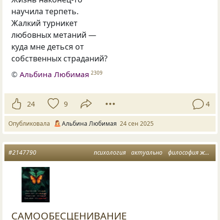
научила терпеть.
Жалкий турникет
любовных метаний —
куда мне деться от
собственных страданий?
©
Альбина Любимая
2309
24
9
4
Опубликовала
Альбина Любимая
24 сен 2025
#2147790
психология
актуально
философия жизни
САМООБЕСЦЕНИВАНИЕ