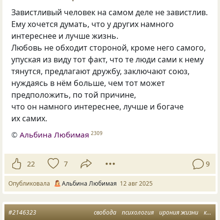
Завистливый человек на самом деле не завистлив.
Ему хочется думать, что у других намного
интереснее и лучше жизнь.
Любовь не обходит стороной, кроме него самого,
упуская из виду тот факт, что те люди сами к нему
тянутся, предлагают дружбу, заключают союз,
нуждаясь в нём больше, чем тот может
предположить, по той причине,
что он намного интереснее, лучше и богаче
их самих.
©
Альбина Любимая
2309
22
7
9
Опубликовала
Альбина Любимая
12 авг 2025
#2146323
свобода
психология
ирония жизни
кавалеры