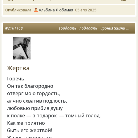
Опубликовала
Альбина Любимая
05 апр 2025
#2161168
гордость
подлость
ирония жизни
жерт
Жертва
Горечь.
Он так благородно
отверг мою гордость,
алчно схватив подлость,
любовью прибив душу
к полке — в подарок — томный голод.
Как же приятно
быть его жертвой!
Жизнь наконец‑то