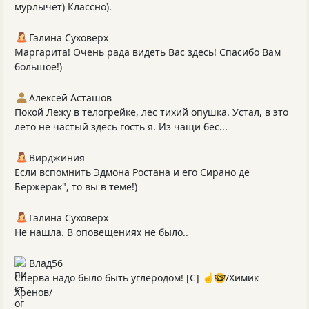
мурлычет) Классно).
Галина Суховерх
Маргарита! Очень рада видеть Вас здесь! Спасибо Вам
большое!)
Алексей Асташов
Покой Лежу в телогрейке, лес тихий опушка. Устал, в это
лето не частый здесь гость я. Из чащи бес...
Вирджиния
Если вспомнить Эдмона Ростана и его Сирано де
Бержерак", то вы в теме!)
Галина Суховерх
Не нашла. В оповещениях не было..
Влад56
Сперва надо было быть углеродом! [C] ☝️🤓/Химик
Хренов/