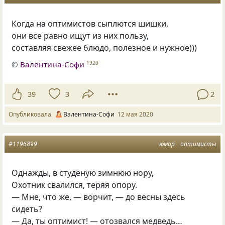
Когда на оптимистов сыплются шишки,
они все равно ищут из них пользу,
составляя свежее блюдо, полезное и нужное)))
©
Валентина-Софи
1920
39
3
2
Опубликовала
Валентина-Софи
12 мая 2020
#1196899
юмор
оптимисты
Однажды
,
в студёную зимнюю нору,
Охотник свалился
,
теряя опору.
— Мне
,
что же, — ворчит, — до весны здесь
сидеть?
— Да
,
ты оптимист! — отозвался медведь…