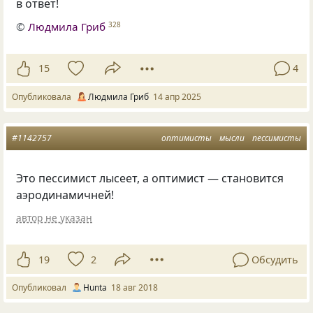
в ответ!
©
Людмила Гриб
328
15
4
Опубликовала
Людмила Гриб
14 апр 2025
#1142757
оптимисты
мысли
пессимисты
Это пессимист лысеет
,
а оптимист — становится
аэродинамичней!
автор не указан
19
2
Обсудить
Опубликовал
Hunta
18 авг 2018