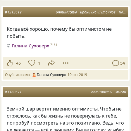
#1313619
оптимисты
иронично шуточное
моменты счастинки
Когда всё хорошо
,
почему бы оптимистом не
побыть.
©
Галина Суховерх
7181
45
1
54
Опубликовала
Галина Суховерх
10 окт 2019
#1180671
оптимисты
мысли
Земной шар вертят именно оптимисты. Чтобы не
стряслось
,
как бы жизнь не повернулась к тебе
,
попробуй посмотреть на это позитивно. Ведь
,
что
не делается — всё к лучшему. Выше голову
,
улыбку