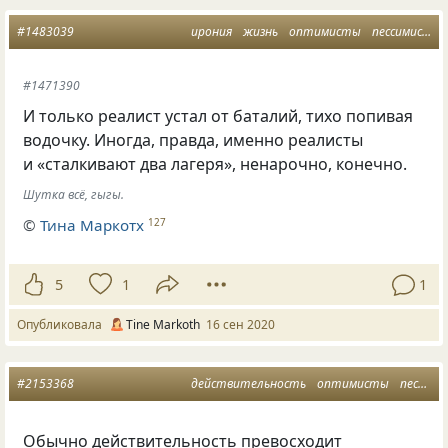
#1483039
ирония
жизнь
оптимисты
пессимисты
#1471390
И только реалист устал от баталий, тихо попивая
водочку. Иногда, правда, именно реалисты
и «сталкивают два лагеря», ненарочно, конечно.
Шутка всё, гыгы.
©
Тина Маркотх
127
5
1
1
Опубликовала
Tine Markoth
16 сен 2020
#2153368
действительность
оптимисты
пессимисты
Обычно действительность превосходит