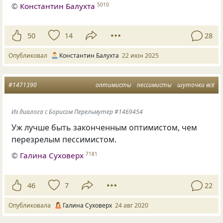
©
Константин Балухта
5010
50
14
28
Опубликовал
Константин Балухта
22 июн 2025
#1471390
оптимисты
пессимисты
шуточки всё
Из диалога с Борисом Перельмутер #1469454
Уж лучше быть законченным оптимистом, чем
перезрелым пессимистом.
©
Галина Суховерх
7181
46
7
22
Опубликовала
Галина Суховерх
24 авг 2020