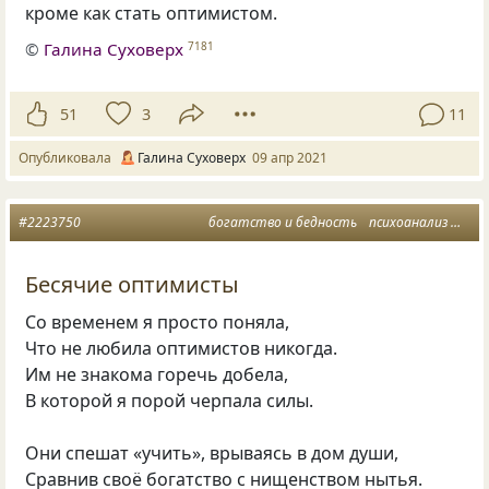
кроме как стать оптимистом.
©
Галина Суховерх
7181
51
3
11
Опубликовала
Галина Суховерх
09 апр 2021
#2223750
богатство и бедность
психоанализ
опт
Бесячие оптимисты
Со временем я просто поняла,
Что не любила оптимистов никогда.
Им не знакома горечь добела,
В которой я порой черпала силы.
Они спешат «учить», врываясь в дом души,
Сравнив своё богатство с нищенством нытья.