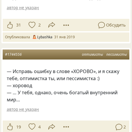
автор не указан
31
2
Обсудить
Опубликовала
Lybashka
31 янв 2019
#1744556
оптимисты
пессимисты
— Исправь ошибку в слове «ХОРОВО», и я скажу
тебе, оптимистка ты, или пессимистка :)
— хоровод
— … У тебя, однако, очень богатый внутренний
мир…
автор не указан
19
4
2