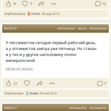
8
5
12
Опубликовала
Delete
06 мар 2012
#616272
оптимисты
мысли
пессимисты
У пессимистов сегодня первый рабочий день,
а у оптимистов завтра уже пятница. Но стакан
и у тех и у других наполовину полон
минералочкой.
автор не указан
21
7
Опубликовал
Hunta
09 янв 2014
#882257
оптимисты
пессимисты