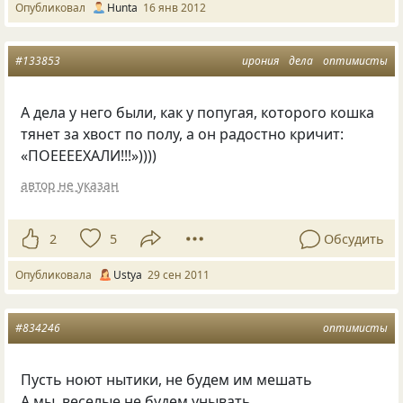
Опубликовал
Hunta
16 янв 2012
#133853
ирония
дела
оптимисты
А дела у него были, как у попугая, которого кошка
тянет за хвост по полу, а он радостно кричит:
«ПОЕЕЕЕХАЛИ!!!»))))
автор не указан
2
5
Обсудить
Опубликовала
Ustya
29 сен 2011
#834246
оптимисты
Пусть ноют нытики, не будем им мешать
А мы, веселые не будем унывать…