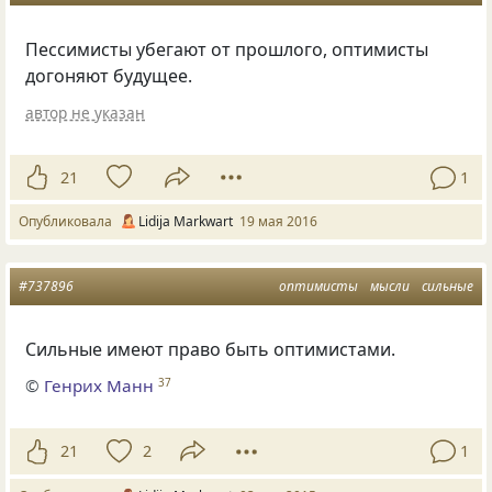
Пессимисты убегают от прошлого, оптимисты
догоняют будущее.
автор не указан
21
1
Опубликовала
Lidija Markwart
19 мая 2016
#737896
оптимисты
мысли
сильные
Сильные имеют право быть оптимистами.
©
Генрих Манн
37
21
2
1