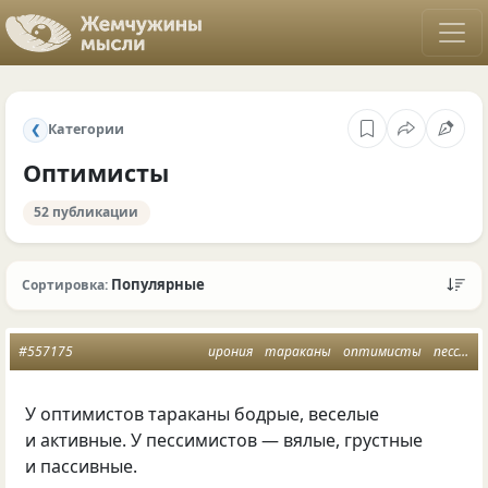
Категории
❮
Оптимисты
52 публикации
Популярные
Сортировка:
#557175
ирония
тараканы
оптимисты
пессимисты
У оптимистов тараканы бодрые, веселые
и активные. У пессимистов — вялые, грустные
и пассивные.