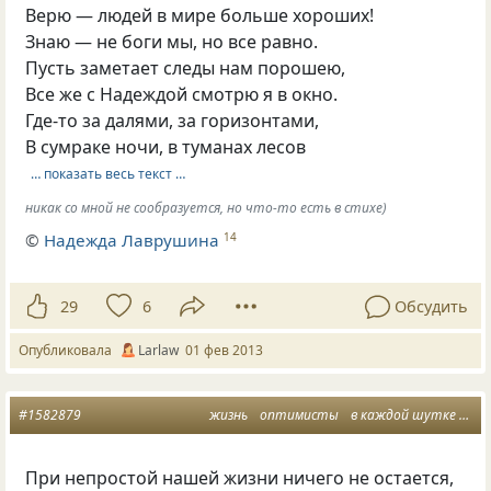
Верю — людей в мире больше хороших!
Знаю — не боги мы, но все равно.
Пусть заметает следы нам порошею,
Все же с Надеждой смотрю я в окно.
Где-то за далями, за горизонтами,
В сумраке ночи, в туманах лесов
… показать весь текст …
никак со мной не сообразуется, но что-то есть в стихе)
©
Надежда Лаврушина
14
29
6
Обсудить
Опубликовала
Larlaw
01 фев 2013
#1582879
жизнь
оптимисты
в каждой шутке есть
При непростой нашей жизни ничего не остается,