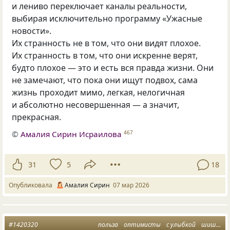
и лениво переключает каналы реальности,
выбирая исключительно программу «Ужасные
новости».
Их странность не в том, что они видят плохое.
Их странность в том, что они искренне верят,
будто плохое — это и есть вся правда жизни. Они
не замечают, что пока они ищут подвох, сама
жизнь проходит мимо, легкая, нелогичная
и абсолютно несовершенная — а значит,
прекрасная.
©
Амалия Сирин Исраилова
467
31
5
18
Опубликовала
Амалия Сирин
07 мар 2026
#1420320
польза
оптимисты
с улыбкой
шишки жизни