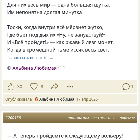
Для них весь мир — одна большая шутка,
Им непонятна долгая минутка
Тоски, когда внутри всё мёрзнет жутко,
Где бьёт под дых их «Ну, не занудствуй!»
И «Всё пройдет!» — как ржавый лязг монет,
Когда в кромешной тьме иссяк весь свет.
… показать весь текст …
©
Альбина Любимая
2309
30
8
1
Опубликовала
Альбина Любимая
17 апр 2026
#200158
оптимисты
пессимисты
эпидемия
— А теперь пройдемте к следующему вольеру!