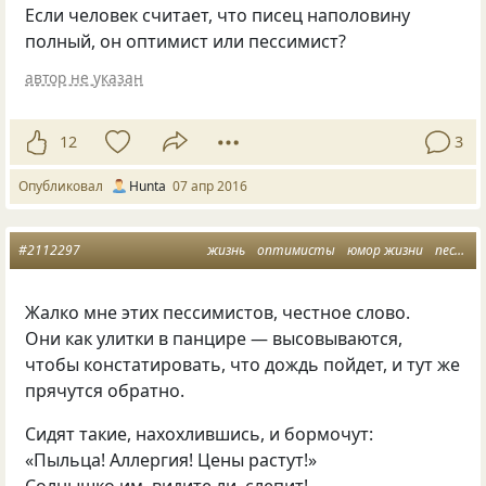
Если человек считает, что писец наполовину
полный, он оптимист или пессимист?
автор не указан
12
3
Опубликовал
Hunta
07 апр 2016
#2112297
жизнь
оптимисты
юмор жизни
пессимисты
Жалко мне этих пессимистов, честное слово.
Они как улитки в панцире — высовываются,
чтобы констатировать, что дождь пойдет, и тут же
прячутся обратно.
Сидят такие, нахохлившись, и бормочут:
«Пыльца! Аллергия! Цены растут!»
Солнышко им, видите ли, слепит!