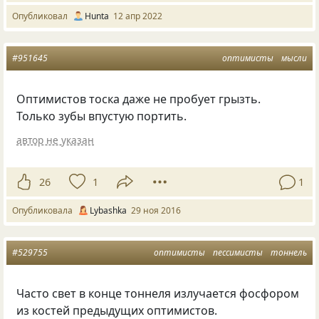
Опубликовал
Hunta
12 апр 2022
#951645
оптимисты
мысли
Оптимистов тоска даже не пробует грызть.
Только зубы впустую портить.
автор не указан
26
1
1
Опубликовала
Lybashka
29 ноя 2016
#529755
оптимисты
пессимисты
тоннель
Часто свет в конце тоннеля излучается фосфором
из костей предыдущих оптимистов.