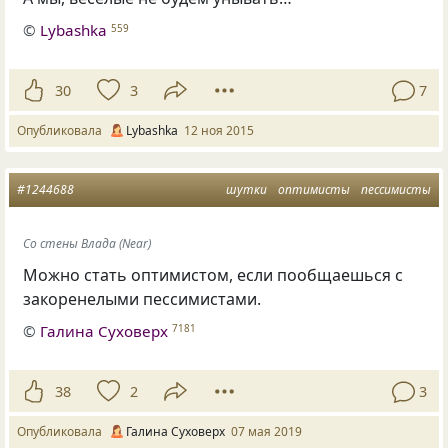
©
Lybashka
559
30
3
7
Опубликовала
Lybashka
12 ноя 2015
#1244688
шутки
оптимисты
пессимисты
Со стены Влада (Near)
Можно стать оптимистом
,
если пообщаешься с
закоренелыми пессимистами.
©
Галина Суховерх
7181
38
2
3
Опубликовала
Галина Суховерх
07 мая 2019