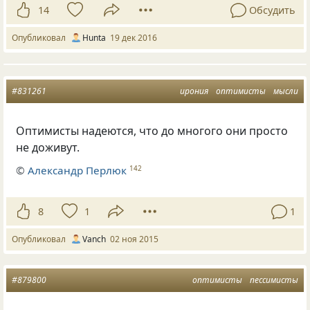
14
Обсудить
Опубликовал
Hunta
19 дек 2016
#831261
ирония
оптимисты
мысли
Оптимисты надеются, что до многого они просто
не доживут.
©
Александр Перлюк
142
8
1
1
Опубликовал
Vanch
02 ноя 2015
#879800
оптимисты
пессимисты