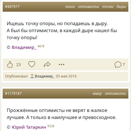
#887977
поиск
оптимисты
точки
дыры
Ищешь точку опоры, но попадаешь в дыру.
А был бы оптимистом, в каждой дыре нашел бы
точку опоры!
©
Владимир_
4878
23
7
Опубликовал
Владимир_
05 мая 2016
#1179187
юмор
оптимисты
Прожжённые оптимисты не верят в жалкое
лучшее. А только в наилучшее и превосходное.
©
Юрий Татаркин
9328