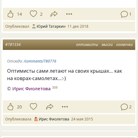
14
2
1
Опубликовал
Юрий Татаркин
11 дек 2018
#781334
оптимисты
мысли
хохмочки
Отсюда:
/comments/780776
Оптимисты сами летают на своих крышах… как
на коврах-самолетах…:-)
©
Ирис Фиолетова
309
20
2
Опубликовала
Ирис Фиолетова
24 мая 2015