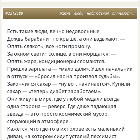
#2212589
жизнь
люди
наблюдения
оптимисты
Есть такие люди, вечно недовольные.
Дождь барабанит по крыше, а они вздыхают: —
Опять слякоть, все ноги промочу.
За окном светит солнце, а они морщатся: —
Опять жара, кондиционеры сломаются.
Пришла зарплата — «мало дали». Ушел начальник
в отпуск — «бросил нас на произвол судьбы».
Закончился сахар — «ну вот, начинается». Купили
сахар — «теперь диабет заработаем».
Они живут в мире, где у любой медали всегда
одна сторона — реверс. Где даже падающая
звезда — это просто космический мусор,
сгорающий в атмосфере.
Кажется, что где-то в их голове есть маленький
диван, на котором сидит усталый пессимист