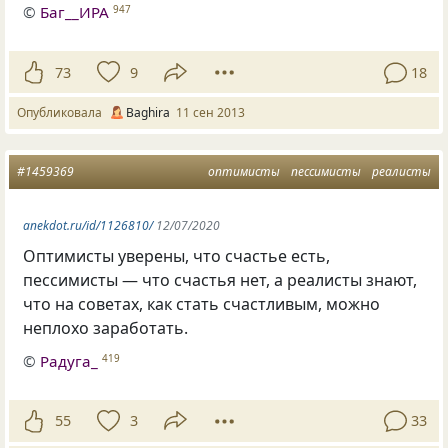
©
Баг__ИРА
947
73
9
18
Опубликовала
Baghira
11 сен 2013
#1459369
оптимисты
пессимисты
реалисты
anekdot.ru/id/1126810/
12/07/2020
Оптимисты уверены, что счастье есть,
пессимисты — что счастья нет, а реалисты знают,
что на советах, как стать счастливым, можно
неплохо заработать.
©
Радуга_
419
55
3
33