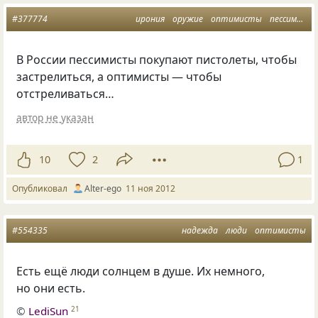
#377774
ирония
оружие
оптимисты
пессимисты
В России пессимисты покупают пистолеты, чтобы
застрелиться, а оптимисты — чтобы
отстреливаться…
автор не указан
10
2
1
Опубликовал
Alter-ego
11 ноя 2012
#554335
надежда
люди
оптимисты
Есть ещё люди солнцем в душе. Их немного,
но они есть.
©
LediSun
21