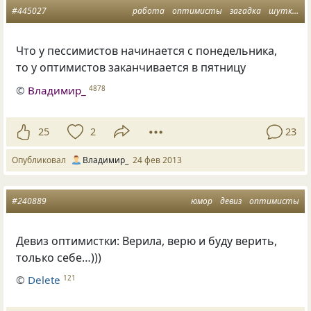
#445027
работа
оптимисты
загадка
шутка
п
Что у пессимистов начинается с понедельника,
то у оптимистов заканчивается в пятницу
©
Владимир_
4878
25
2
23
Опубликовал
Владимир_
24 фев 2013
#240889
юмор
девиз
оптимисты
Девиз оптимистки: Верила, верю и буду верить,
только себе…)))
©
Delete
121