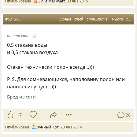
Опубликовала
Lidija Markwart
03 янв 2015
#621393
ирония
стеб
оптимисты
мысли
пессимистымысли
топот котов )))
0,5 стакана воды
и 0,5 стакана воздуха
_______________________________________________________
Стакан технически полон всегда…)))
P. S.
Для сомневающихся, наполовину полон или
наполовину пуст…)))
Бред из сети
1
17
1
28
Опубликовал
Лунный_Кот
20 янв 2014