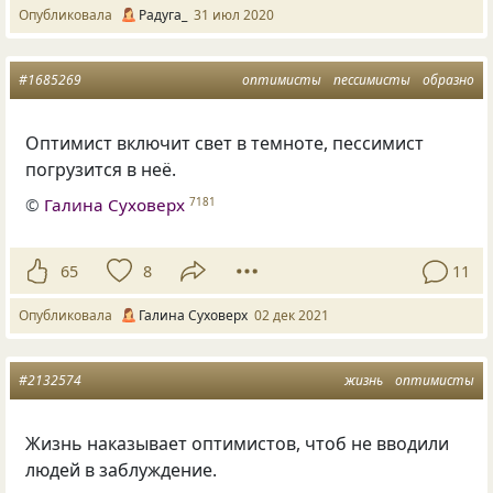
Опубликовала
Радуга_
31 июл 2020
#1685269
оптимисты
пессимисты
образно
Оптимист включит свет в темноте, пессимист
погрузится в неё.
©
Галина Суховерх
7181
65
8
11
Опубликовала
Галина Суховерх
02 дек 2021
#2132574
жизнь
оптимисты
Жизнь наказывает оптимистов, чтоб не вводили
людей в заблуждение.