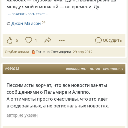
между ямой и могилой — во времени. Ду…
… показать весь текст …
©
Джон Мэйсон
54
6
1
Обсудить
Опубликовала
Татьяна Спесивцева
29 апр 2012
#959038
оптимисты
мысли
пессимисты
Пессимисты ворчат, что все новости заняты
сообщениями о Пальмире и Алеппо.
А оптимисты просто счастливы, что это идёт
в федеральных, а не региональных новостях.
автор не указан