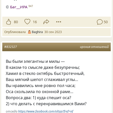
©
Баг__ИРА
947
80
16
50
Опубликовала
Baghira
30 сен 2023
#832327
ирония отношений
Вы были элегантны и милы —
В каком-то смысле даже безупречны;
Хамил в стекло октябрь быстротечный,
Ваш мягкий шепот сглаживал углы…
Вы нравились мне ровно пол часа;
Оса скользила по оконной раме…
Вопроса два: 1) куда спешит оса?
2) что делать с перенравившимся Вами?
отсюда
https://www.facebook.com/oltsja?fref=nf