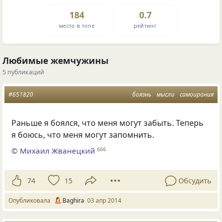
184
0.7
место в топе
рейтинг
Любимые жемчужины
5 публикаций
#651820
боязнь
мысли
самоирония
Раньше я боялся, что меня могут забыть. Теперь
я боюсь, что меня могут запомнить.
©
Михаил Жванецкий
666
74
15
Обсудить
Опубликовала
Baghira
03 апр 2014