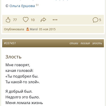
©
Ольга Ершова
51
77
10
5
Опубликовала
Маrol
05 ноя 2015
#337451
стихи
поэзия
злость
Злость
Мне говорят,
качая головой:
«Ты подобрел бы.
Ты какой-то злой».
Я добрый был.
Недолго это было.
Меня ломала жизнь