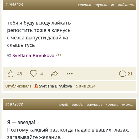
#1956926
клятва
шутка
чс
лайкать
тебя я буду всюду лайкать
репостить тоже я клянусь
с чеэса выпусти давай ка
слышь гусь
©
Svetlana Biryukova
399
48
4
21
Опубликовала
Svetlana Biryukova
15 янв 2024
#1918023
стеб
звезды
желание
корона
якалки
Я — звезда!
Поэтому каждый раз, когда падаю в ваших глазах,
загадывайте желание.