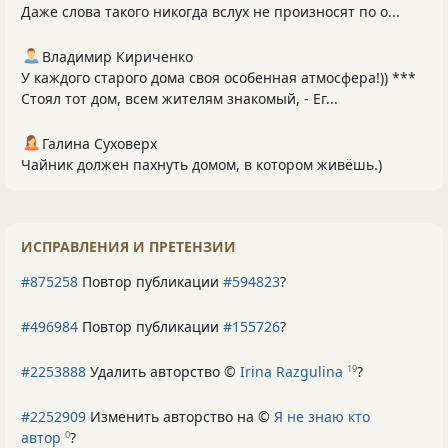
Даже слова такого никогда вслух не произносят по о...
Владимир Кириченко
У каждого старого дома своя особенная атмосфера!)) ***
Стоял тот дом, всем жителям знакомый, - Ег...
Галина Суховерх
Чайник должен пахнуть домом, в котором живёшь.)
ИСПРАВЛЕНИЯ И ПРЕТЕНЗИИ
#875258
Повтор публикации
#594823
?
#496984
Повтор публикации
#155726
?
#2253888
Удалить авторство ©
Irina Razgulina
?
19
#2252909
Изменить авторство на ©
Я не знаю кто
автор
?
0