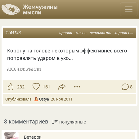
#165746
ирония
жизнь
реальность
корона на голове
Корону на голове некоторым эффективнее всего
поправлять ударом в ухо…
автор не указан
232
161
8
Опубликовала
Ustya
26 ноя 2011
8 комментариев
популярные
Ветерок