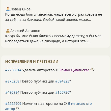
Ловец Снов
Когда люди боятся звонков, чаще всего страх совсем не
за себя, а за близких. Любой такой звонок може...
Алексей Асташов
Когда бы мне было близко к восьмому десятку, я бы мог
исповедаться даже на площади, а история эта -...
ИСПРАВЛЕНИЯ И ПРЕТЕНЗИИ
#2250814
Удалить авторство ©
Роман Цивинскас
?
42
#875258
Повтор публикации
#594823
?
#496984
Повтор публикации
#155726
?
#2252909
Изменить авторство на ©
Я не знаю кто
автор
?
0