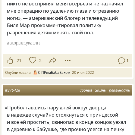
никто не воспринял меня всерьез и не назначил
мне операцию по удалению глаза и отрезанию
ноги», — американский блогер и телеведущий
Билл Мар прокомментировал политику
разрешения детям менять свой пол.
автор не указан
21
2
1
Опубликовала
С ПРямБабаБахом
20 июл 2022
#376428
ирония
жизнь
реальность
«
Проболтавшись пару дней вокруг дворца
в надежде случайно столкнуться с принцессой
и все ей простить, свинопас в конце концов уехал
в деревню к бабушке, где прочно улегся на печку