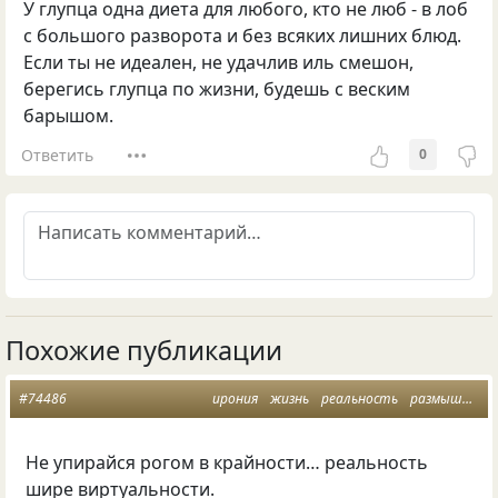
У глупца одна диета для любого, кто не люб - в лоб
с большого разворота и без всяких лишних блюд.
Если ты не идеален, не удачлив иль смешон,
берегись глупца по жизни, будешь с веским
барышом.
Ответить
0
Похожие публикации
#74486
ирония
жизнь
реальность
размышления
Не упирайся рогом в крайности… реальность
шире виртуальности.