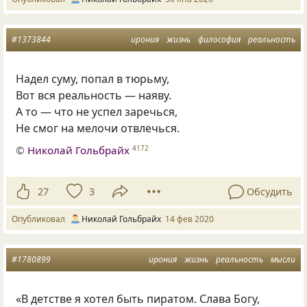
#1373844
ирония
жизнь
философия
реальность
Надел суму, попал в тюрьму,
Вот вся реальность — наяву.
А то — что не успел заречься,
Не смог на мелочи отвлечься.
©
Николай Гольбрайх
4172
27
3
Обсудить
Опубликовал
Николай Гольбрайх
14 фев 2020
#1780899
ирония
жизнь
реальность
мысли
«В детстве я хотел быть пиратом. Слава Богу,