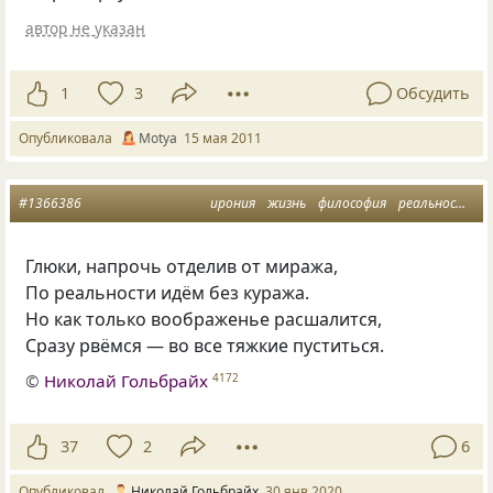
автор не указан
1
3
Обсудить
Опубликовала
Motya
15 мая 2011
#1366386
ирония
жизнь
философия
реальность
Глюки
,
напрочь отделив от миража,
По реальности идём без куража.
Но как только воображенье расшалится,
Сразу рвёмся — во все тяжкие пуститься.
©
Николай Гольбрайх
4172
37
2
6
Опубликовал
Николай Гольбрайх
30 янв 2020