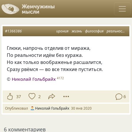
#1366386
ирония
жизнь
философия
реальность
Глюки
,
напрочь отделив от миража,
По реальности идём без куража.
Но как только воображенье расшалится,
Сразу рвёмся — во все тяжкие пуститься.
©
Николай Гольбрайх
4172
37
2
6
Опубликовал
Николай Гольбрайх
30 янв 2020
6 комментариев