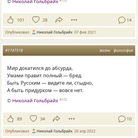
©
Николай Гольбрайх
4172
101
28
14
Опубликовал
Николай Гольбрайх
07 фев 2021
#1747518
жизнь
философия
Мир докатился до абсурда,
Умами правит полный — бред.
Быть Русским — видите ли, стыдно,
А быть придурком — вовсе нет.
©
Николай Гольбрайх
4172
89
34
10
Опубликовал
Николай Гольбрайх
20 апр 2022