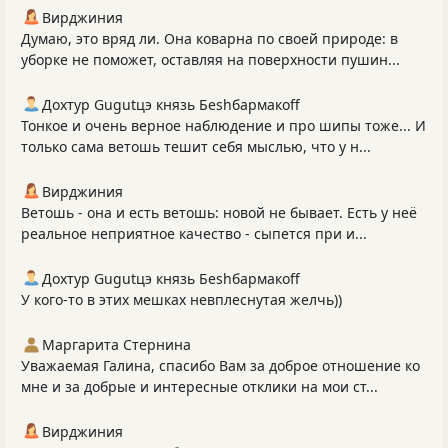
Вирджиния
Думаю, это вряд ли. Она коварна по своей природе: в
уборке не поможет, оставляя на поверхности пушин...
Дохтур Gugutцэ князь Беshбармакоff
Тонкое и очень верное наблюдение и про шипы тоже... И
только сама ветошь тешит себя мыслью, что у н...
Вирджиния
Ветошь - она и есть ветошь: новой не бывает. Есть у неё
реальное неприятное качество - сыпется при и...
Дохтур Gugutцэ князь Беshбармакоff
У кого-то в этих мешках невплеснутая желчь))
Маргарита Стернина
Уважаемая Галина, спасибо Вам за доброе отношение ко
мне и за добрые и интересные отклики на мои ст...
Вирджиния