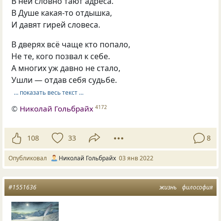
В ней словно тают адреса.
В Душе какая-то отдышка,
И давят гирей словеса.
В дверях всё чаще кто попало,
Не те, кого позвал к себе.
А многих уж давно не стало,
Ушли — отдав себя судьбе.
… показать весь текст …
©
Николай Гольбрайх
4172
108
33
8
Опубликовал
Николай Гольбрайх
03 янв 2022
#1551636
жизнь
философия