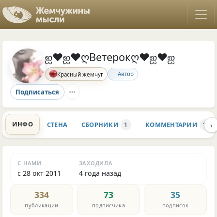
ஐ♥ஐ♥ღВетерокღ♥ஐ♥ஐ
Автор
Красный жемчуг
Подписаться
›
ИНФО
СТЕНА
СБОРНИКИ
КОММЕНТАРИИ
1
10.1
С НАМИ
ЗАХОДИЛА
с 28 окт 2011
4 года назад
334
73
35
публикации
подписчика
подписок