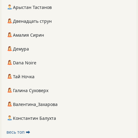
Арыстан Тастанов
Двенадцать струн
Амалия Сирин
Демура
Dana Noire
Тай Ночка
Галина Суховерх
Валентина_Захарова
Константин Балухта
весь топ ⮕