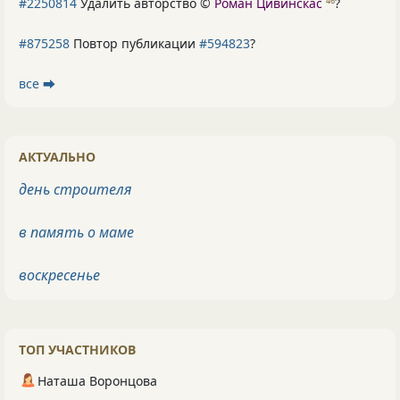
#2250814
Удалить авторство ©
Роман Цивинскас
?
46
#875258
Повтор публикации
#594823
?
все ⮕
АКТУАЛЬНО
день строителя
в память о маме
воскресенье
ТОП УЧАСТНИКОВ
Наташа Воронцова