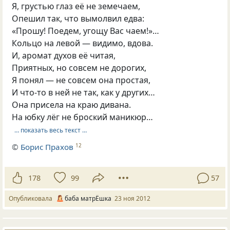
Я, грустью глаз её не земечаем,
Опешил так, что вымолвил едва:
«Прошу! Поедем, угощу Вас чаем!»…
Кольцо на левой — видимо, вдова.
И, аромат духов её читая,
Приятных, но совсем не дорогих,
Я понял — не совсем она простая,
И что-то в ней не так, как у других…
Она присела на краю дивана.
На юбку лёг не броский маникюр…
… показать весь текст …
©
Борис Прахов
12
178
99
57
Опубликовала
баба матрЁшка
23 ноя 2012