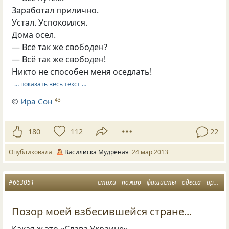
Заработал прилично.
Устал. Успокоился.
Дома осел.
— Всё так же свободен?
— Всё так же свободен!
Никто не способен меня оседлать!
… показать весь текст …
©
Ира Сон
43
180
112
22
Опубликовала
Василиска Мудрёная
24 мар 2013
#663051
стихи
пожар
фашисты
одесса
ирина самарина
Позор моей взбесившейся стране...