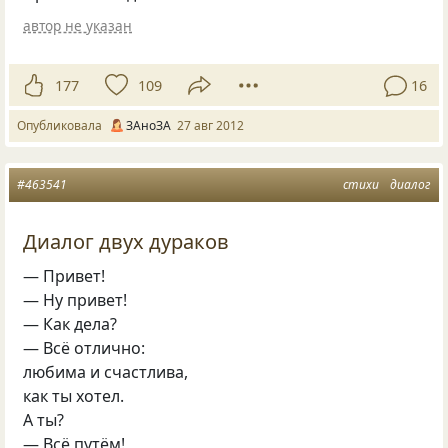
автор не указан
177
109
16
Опубликовала
ЗАноЗА
27 авг 2012
#463541
стихи
диалог
Диалог двух дураков
— Привет!
— Ну привет!
— Как дела?
— Всё отлично:
любима и счастлива,
как ты хотел.
А ты?
— Всё путём!