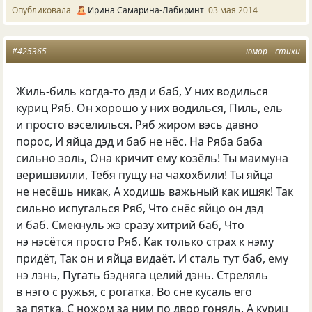
Опубликовала
Ирина Самарина-Лабиринт
03 мая 2014
#425365
юмор
стихи
Жиль-биль когда-то дэд и баб, У них водилься
куриц Ряб. Он хорошо у них водилься, Пиль, ель
и просто вэселилься. Ряб жиром вэсь давно
порос, И яйца дэд и баб не нёс. На Ряба баба
сильно золь, Она кричит ему козёль! Ты маимуна
веришвилли, Тебя пущу на чахохбили! Ты яйца
не несёшь никак, А ходишь важьный как ишяк! Так
сильно испугалься Ряб, Что снёс яйцо он дэд
и баб. Смекнуль жэ сразу хитрий баб, Что
нэ нэсётся просто Ряб. Как только страх к нэму
придёт, Так он и яйца видаёт. И сталь тут баб, ему
нэ лэнь, Пугать бэдняга целий дэнь. Стреляль
в нэго с ружья, с рогатка. Во сне кусаль его
за пятка. С ножом за ним по двор гоняль, А куриц