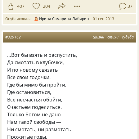
407
204
37
Опубликовала
Ирина Самарина-Лабиринт
01 сен 2013
#329162
жизнь
стихи
судьба
…Вот бы взять и распустить,
Да смотать в клубочки,
И по новому связать
Все свои годочки.
Где бы мимо бы пройти,
Где остановиться,
Все несчастья обойти,
Счастьем поделиться.
Только Богом не дано
Нам такой свободы —
Ни смотать, ни размотать
Прожитые годы.