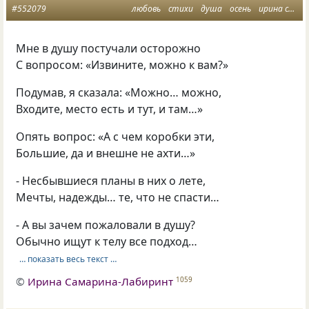
#552079
любовь
стихи
душа
осень
ирина самарина
Мне в душу постучали осторожно
С вопросом: «Извините, можно к вам?»
Подумав, я сказала: «Можно… можно,
Входите, место есть и тут, и там…»
Опять вопрос: «А с чем коробки эти,
Большие, да и внешне не ахти…»
- Несбывшиеся планы в них о лете,
Мечты, надежды… те, что не спасти…
- А вы зачем пожаловали в душу?
Обычно ищут к телу все подход…
… показать весь текст …
©
Ирина Самарина-Лабиринт
1059