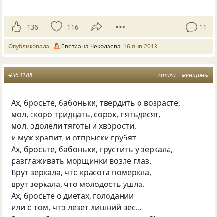
136
116
11
Опубликовала
Светлана Чеколаева
16 янв 2013
#363188
стихи
женщины
Ах, бросьте, бабоньки, твердить о возрасте,
мол, скоро тридцать, сорок, пятьдесят,
мол, одолели тяготы и хворости,
и муж храпит, и отпрыски грубят.
Ах, бросьте, бабоньки, грустить у зеркала,
разглаживать морщинки возле глаз.
Врут зеркала, что красота померкла,
врут зеркала, что молодость ушла.
Ах, бросьте о диетах, голодании
или о том, что лезет лишний вес…