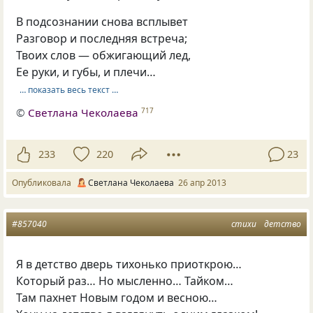
В подсознании снова всплывет
Разговор и последняя встреча;
Твоих слов — обжигающий лед,
Ее руки, и губы, и плечи…
… показать весь текст …
©
Светлана Чеколаева
717
233
220
23
Опубликовала
Светлана Чеколаева
26 апр 2013
#857040
стихи
детство
Я в детство дверь тихонько приоткрою…
Который раз… Но мысленно… Тайком…
Там пахнет Новым годом и весною…