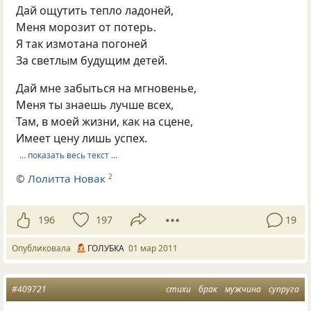
Дай ощутить тепло ладоней,
Меня морозит от потерь.
Я так измотана погоней
За светлым будущим детей.
Дай мне забыться на мгновенье,
Меня ты знаешь лучше всеx,
Там, в моей жизни, как на сцене,
Имеет цену лишь успех.
… показать весь текст …
©
Лолитта Новак
2
196
197
19
Опубликовала
ГОЛУБКА
01 мар 2011
#409721
стихи
брак
мужчина
супруга