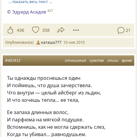
… показать весь текст …
©
Эдуард Асадов
427
436
358
21
Опубликовал(а)
наташа777
10 ноя 2010
#483832
отношения
чувства
стихи
время
Ты однажды проснешься один
И поймешь, что душа зачерствела.
Что внутри — целый айсберг из льдин,
И что хочешь тепла… ее тела,
Ее запаха длинных волос,
И парфюма на мягкой подушке.
Вспомнишь, как не могла сдержать слез,
Когда ты убивал… равнодушьем.