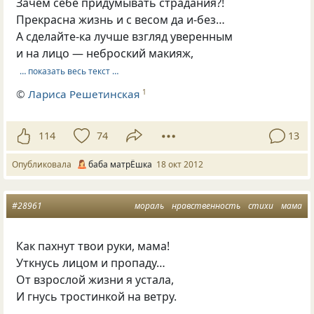
Зачем себе придумывать страдания?!
Прекрасна жизнь и с весом да и-без…
А сделайте-ка лучше взгляд уверенным
и на лицо — неброский макияж,
… показать весь текст …
©
Лариса Решетинская
1
114
74
13
Опубликовала
баба матрЁшка
18 окт 2012
#28961
мораль
нравственность
стихи
мама
Как паxнут твои руки, мама!
Уткнусь лицом и пропаду…
От взрослой жизни я устала,
И гнусь тростинкой на ветру.