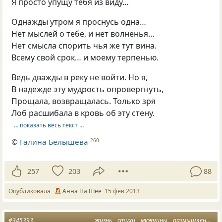
Я просто упущу тебя из виду…
Однажды утром я проснусь одна…
Нет мыслей о тебе, и нет волненья…
Нет смысла спорить чья же тут вина.
Всему свой срок… и моему терпенью.
Ведь дважды в реку не войти. Но я,
В надежде эту мудрость опровергнуть,
Прощала, возвращалась. Только зря
Лоб расшибала в кровь об эту стену.
… показать весь текст …
©
Галина Белышева
260
257
203
88
Опубликовала
Анна На Шее
15 фев 2013
#345393
жизнь
стихи
мужчины
размышления
н