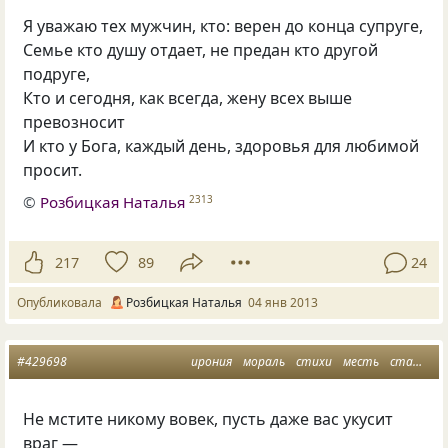
Я уважаю тех мужчин, кто: верен до конца супруге,
Семье кто душу отдает, не предан кто другой
подруге,
Кто и сегодня, как всегда, жену всех выше
превозносит
И кто у Бога, каждый день, здоровья для любимой
просит.
©
Розбицкая Наталья
2313
217
89
24
Опубликовала
Розбицкая Наталья
04 янв 2013
#429698
ирония
мораль
стихи
месть
статусы
Не мстите никому вовек, пусть даже вас укусит
враг —