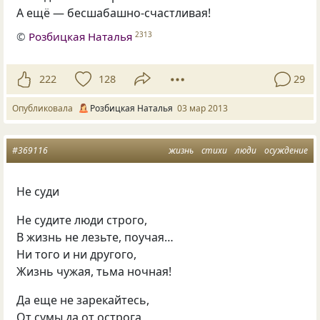
А ещё — бесшабашно-счастливая!
©
Розбицкая Наталья
2313
222
128
29
Опубликовала
Розбицкая Наталья
03 мар 2013
#369116
жизнь
стихи
люди
осуждение
Не суди
Не судите люди строго,
В жизнь не лезьте, поучая…
Ни того и ни другого,
Жизнь чужая, тьма ночная!
Да еще не зарекайтесь,
От сумы да от острога,