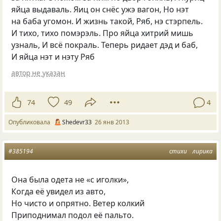
яйца выдаваль. Яиц он снёс ужэ вагон, Но нэт
на баба угомон. И жизнь такой, Ряб, нэ стэрпель.
И тихо, тихо помэрэль. Про яйца хитрий мишь
узналь, И всё покраль. Теперь ридает дэд и баб,
И яйца нэт и нэту Ряб
автор не указан
74
49
4
Опубликовала
Shedevr33
26 янв 2013
#385194
стихи
лирика
Она была одета не «с иголки»,
Когда её увидел из авто,
Но чисто и опрятно. Ветер колкий
Приподнимал подол её пальто.