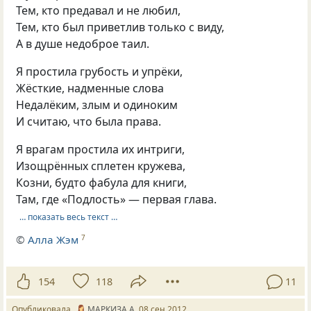
Тем, кто предавал и не любил,
Тем, кто был приветлив только с виду,
А в душе недоброе таил.
Я простила грубость и упрёки,
Жёсткие, надменные слова
Недалёким, злым и одиноким
И считаю, что была права.
Я врагам простила их интриги,
Изощрённых сплетен кружева,
Козни, будто фабула для книги,
Там, где «Подлость» — первая глава.
… показать весь текст …
©
Алла Жэм
7
154
118
11
Опубликовала
МАРКИЗА А
08 сен 2012