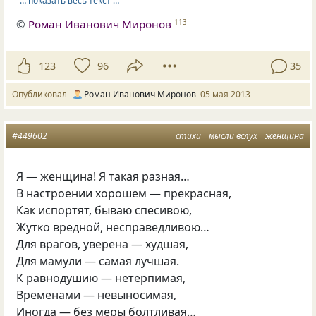
… показать весь текст …
©
Роман Иванович Миронов
113
123
96
35
Опубликовал
Роман Иванович Миронов
05 мая 2013
#449602
стихи
мысли вслух
женщина
Я — женщина! Я такая разная…
В настроении хорошем — прекрасная,
Как испортят, бываю спесивою,
Жутко вредной, несправедливою…
Для врагов, уверена — худшая,
Для мамули — самая лучшая.
К равнодушию — нетерпимая,
Временами — невыносимая,
Иногда — без меры болтливая…