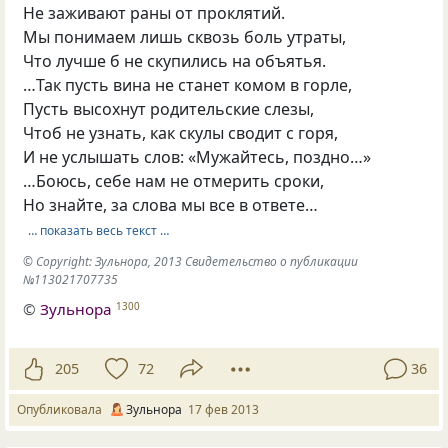
Не заживают раны от проклятий.
Мы понимаем лишь сквозь боль утраты,
Что лучше б не скупились на объятья.
…Так пусть вина не станет комом в горле,
Пусть высохнут родительские слезы,
Чтоб не узнать, как скулы сводит с горя,
И не услышать слов: «Мужайтесь, поздно…»
…Боюсь, себе нам не отмерить сроки,
Но знайте, за слова мы все в ответе…
… показать весь текст …
© Copyright: Зульнора, 2013 Свидетельство о публикации
№113021707735
©
Зульнора
1300
205
72
36
Опубликовала
Зульнора
17 фев 2013