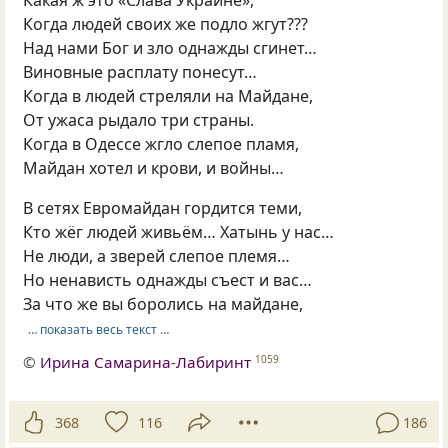
Какая ж это «Слава Украине»,
Когда людей своих же подло жгут???
Над нами Бог и зло однажды сгинет…
Виновные расплату понесут…
Когда в людей стреляли на Майдане,
От ужаса рыдало три страны.
Когда в Одессе жгло слепое пламя,
Майдан хотел и крови, и войны…
В сетях Евромайдан гордится теми,
Кто жёг людей живьём… Хатынь у нас…
Не люди, а зверей слепое племя…
Но ненависть однажды съест и вас…
За что же вы боролись на майдане,
… показать весь текст …
©
Ирина Самарина-Лабиринт
1059
368
116
186