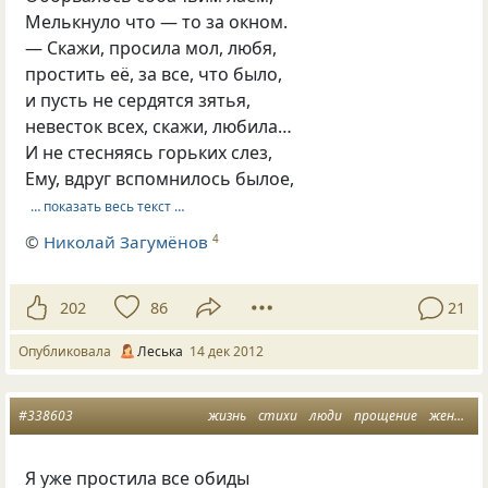
Мелькнуло что — то за окном.
— Скажи, просила мол, любя,
простить её, за все, что было,
и пусть не сердятся зятья,
невесток всех, скажи, любила…
И не стесняясь горьких слез,
Ему, вдруг вспомнилось былое,
… показать весь текст …
©
Николай Загумёнов
4
202
86
21
Опубликовала
Леська
14 дек 2012
#338603
жизнь
стихи
люди
прощение
женщина
Я уже простила все обиды