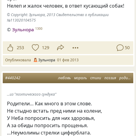
Нелеп и жалок человек, в ответ кусающий собак!
© Copyright: Зульнора, 2013 Свидетельство о публикации
№113020104575
©
Зульнора
1300
253
129
50
Опубликовала
Зульнора
01 фев 2013
#440242
любовь
мораль
стихи
поэзия
родители
...из "поэтического сундука"
Родители… Как много в этом слове.
Не стыдно встать пред ними на колени,
У Неба попросить для них здоровья,
А за обиды попросить прощенья.
…Неумолимы стрелки циферблата.