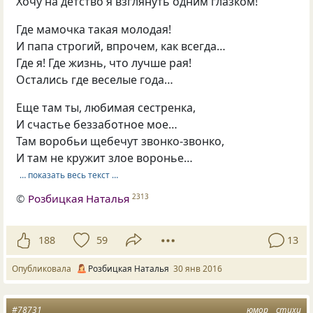
Хочу на детство я взглянуть одним глазком!
Где мамочка такая молодая!
И папа строгий, впрочем, как всегда…
Где я! Где жизнь, что лучше рая!
Остались где веселые года…
Еще там ты, любимая сестренка,
И счастье беззаботное мое…
Там воробьи щебечут звонко-звонко,
И там не кружит злое воронье…
… показать весь текст …
©
Розбицкая Наталья
2313
188
59
13
Опубликовала
Розбицкая Наталья
30 янв 2016
#78731
юмор
стихи