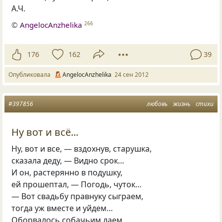
А.Ч.
©
AngelocAnzhelika
266
176
162
39
Опубликовала
AngelocAnzhelika
24 сен 2012
#397856
любовь
жизнь
стихи
Ну вот и всё...
Ну, вот и все, — вздохнув, старушка,
сказала деду, — Видно срок…
И он, растерянно в подушку,
ей прошептал, — Погодь, чуток…
— Вот свадьбу правнуку сыграем,
тогда уж вместе и уйдем…
Оборвалось собачьим лаем,