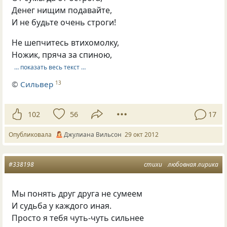
Денег нищим подавайте,
И не будьте очень строги!
Не шепчитесь втихомолку,
Ножик, пряча за спиною,
… показать весь текст …
©
Сильвер
13
102
56
17
Опубликовала
Джулиана Вильсон
29 окт 2012
#338198
стихи
любовная лирика
Мы понять друг друга не сумеем
И судьба у каждого иная.
Просто я тебя чуть-чуть сильнее