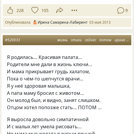
228
105
9
Опубликовала
Ирина Самарина-Лабиринт
03 мая 2013
#520033
жизнь
стихи
сейчас
потом
ирина самарина
Я родилась… Красивая палата…
Родители мне дали в жизнь ключи…
И мама прикрывает грудь халатом,
Пока о чём-то шепчутся врачи…
Я у неё здоровая малышка,
А папа маму бросил с животом…
Он молод был, и видно, занят слишком.
Отцом хотел попозже стать… ПОТОМ …
Я выросла довольно симпатичной
И с малых лет умела рисовать…
Но мама мне желала в жизни личной