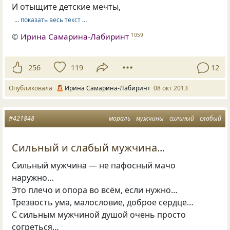
И отыщите детские мечты,
… показать весь текст …
©
Ирина Самарина-Лабиринт
1059
256
119
12
Опубликовала
Ирина Самарина-Лабиринт
08 окт 2013
#421848
мораль
мужчины
сильный
слабый
Сильный и слабый мужчина...
Сильный мужчина — не пафосный мачо
наружно…
Это плечо и опора во всём, если нужно…
Трезвость ума, малословие, доброе сердце…
С сильным мужчиной душой очень просто
согреться…