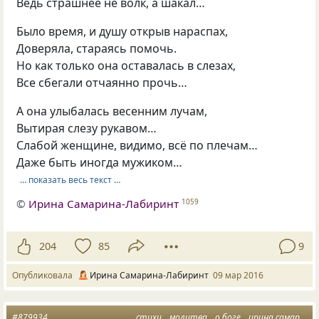
Ведь страшнее не волк, а шакал…
Было время, и душу открыв нараспах,
Доверяла, стараясь помочь.
Но как только она оставалась в слезах,
Все сбегали отчаянно прочь…
А она улыбалась весенним лучам,
Вытирая слезу рукавом…
Слабой женщине, видимо, всё по плечам…
Даже быть иногда мужиком…
… показать весь текст …
©
Ирина Самарина-Лабиринт
1059
204
85
9
Опубликовала
Ирина Самарина-Лабиринт
09 мар 2016
#879934
стихи
молитва
о боге
ирина самарина