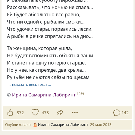
Рассказывать, что ночью не спала…
Ей будет абсолютно всё равно,
Что ни одной с рыбалки смс-ки…
Что удочки стары, порвались лески,
А рыбы в речке спрятались на дно…
Та женщина, которая ушла,
Не будет вспоминать объятья ваши
И станет на одну потерю старше,
Но у неё, как прежде, два крыла…
Ручьём не льются слёзы по щекам
… показать весь текст …
©
Ирина Самарина-Лабиринт
1059
872
473
142
Опубликовала
Ирина Самарина-Лабиринт
29 мая 2013