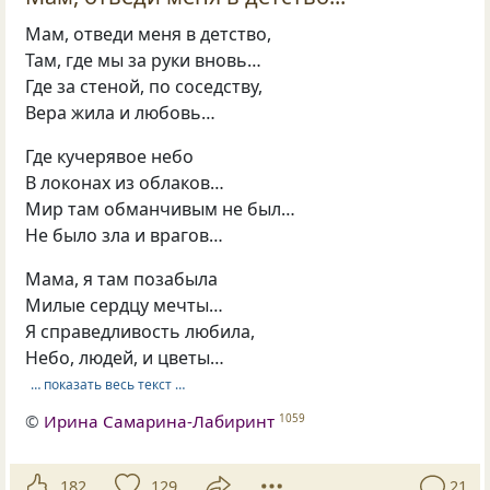
Мам, отведи меня в детство,
Там, где мы за руки вновь…
Где за стеной, по соседству,
Вера жила и любовь…
Где кучерявое небо
В локонах из облаков…
Мир там обманчивым не был…
Не было зла и врагов…
Мама, я там позабыла
Милые сердцу мечты…
Я справедливость любила,
Небо, людей, и цветы…
… показать весь текст …
©
Ирина Самарина-Лабиринт
1059
182
129
21