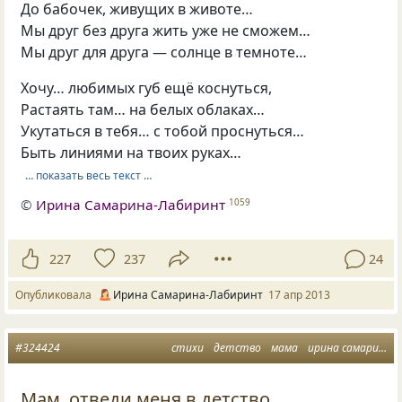
До бабочек, живущих в животе…
Мы друг без друга жить уже не сможем…
Мы друг для друга — солнце в темноте…
Хочу… любимых губ ещё коснуться,
Растаять там… на белых облаках…
Укутаться в тебя… с тобой проснуться…
Быть линиями на твоих руках…
… показать весь текст …
©
Ирина Самарина-Лабиринт
1059
227
237
24
Опубликовала
Ирина Самарина-Лабиринт
17 апр 2013
#324424
стихи
детство
мама
ирина самарина
Мам, отведи меня в детство...