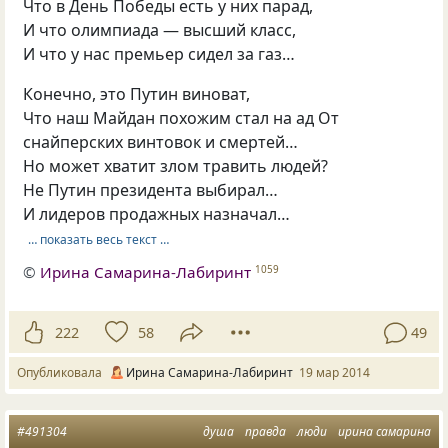
Что в День Победы есть у них парад,
И что олимпиада — высший класс,
И что у нас премьер сидел за газ…
Конечно, это Путин виноват,
Что наш Майдан похожим стал на ад От
снайперских винтовок и смертей…
Но может хватит злом травить людей?
Не Путин президента выбирал…
И лидеров продажных назначал…
… показать весь текст …
©
Ирина Самарина-Лабиринт
1059
222
58
49
Опубликовала
Ирина Самарина-Лабиринт
19 мар 2014
#491304
душа
правда
люди
ирина самарина