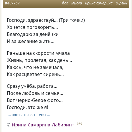
#487767
бог
мысли
ирина самарина
сирень
Господи, здравствуй… (Три точки)
Хочется поговорить…
Благодарю за денёчки
И за желание жить…
Раньше на скорости мчала
Жизнь, пролетая, как день…
Каюсь, что не замечала,
Как расцветает сирень…
Сразу учёба, работа…
После любовь и семья…
Вот чёрно-белое фото…
Господи, это же я!
… показать весь текст …
©
Ирина Самарина-Лабиринт
1059