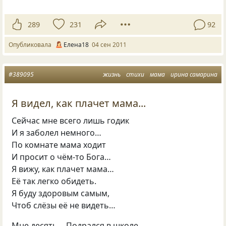
289
231
92
Опубликовала
Елена18
04 сен 2011
#389095
жизнь
стихи
мама
ирина самарина
Я видел, как плачет мама...
Сейчас мне всего лишь годик
И я заболел немного…
По комнате мама ходит
И просит о чём-то Бога…
Я вижу, как плачет мама…
Её так легко обидеть.
Я буду здоровым самым,
Чтоб слёзы её не видеть…
Мне десять… Подрался в школе.