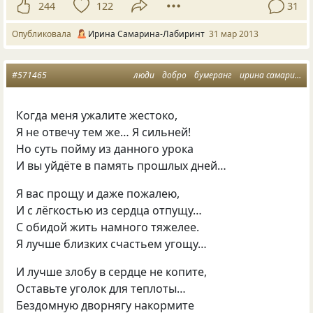
244
122
31
Опубликовала
Ирина Самарина-Лабиринт
31 мар 2013
#571465
люди
добро
бумеранг
ирина самарина
Когда меня ужалите жестоко,
Я не отвечу тем же… Я сильней!
Но суть пойму из данного урока
И вы уйдёте в память прошлых дней…
Я вас прощу и даже пожалею,
И с лёгкостью из сердца отпущу…
С обидой жить намного тяжелее.
Я лучше близких счастьем угощу…
И лучше злобу в сердце не копите,
Оставьте уголок для теплоты…
Бездомную дворнягу накормите