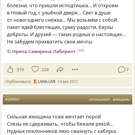
болезни, что пришли исподтишка… И откроем
в Новый год, с улыбкой двери… Свет в душе
от новогоднего снежка… Мы возьмём с собой
пакет идей блестящих, сумку радости, баулы
доброты. И друзей — таких родных и настоящих…
Не забудем прихватить свои мечты.
©
Ирина Самарина-Лабиринт
1059
319
228
7
Опубликовала
LANA-LIVE
14 дек 2012
#284607
отношения
женщины
Сильная женщина тоже мечтает порой
Слёзы не сдерживать, чтобы бежали рекой…
Нудных поклонников лихо смахнуть с каблука.