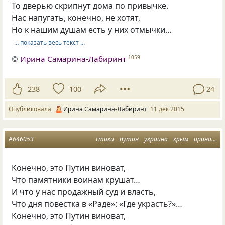
То дверью скрипнут дома по привычке.
Нас напугать, конечно, не хотят,
Но к нашим душам есть у них отмычки…
… показать весь текст …
©
Ирина Самарина-Лабиринт
1059
238
100
24
Опубликовала
Ирина Самарина-Лабиринт
11 дек 2015
#646053
стихи
путин
украина
крым
ирина самарина
Конечно, это Путин виноват,
Что памятники воинам крушат…
И что у нас продажный суд и власть,
Что дня повестка в «Раде»: «Где украсть?»…
Конечно, это Путин виноват,