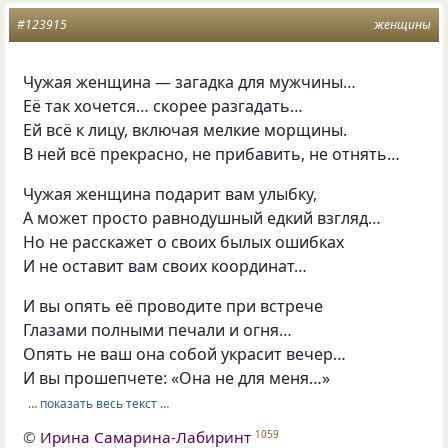
#123915
женщины
Чужая женщина — загадка для мужчины…
Её так хочется… скорее разгадать…
Ей всё к лицу, включая мелкие морщины.
В ней всё прекрасно, не прибавить, не отнять…
Чужая женщина подарит вам улыбку,
А может просто равнодушный едкий взгляд…
Но не расскажет о своих былых ошибках
И не оставит вам своих координат…
И вы опять её проводите при встрече
Глазами полными печали и огня…
Опять не ваш она собой украсит вечер…
И вы прошепчете: «Она не для меня…»
… показать весь текст …
©
Ирина Самарина-Лабиринт
1059