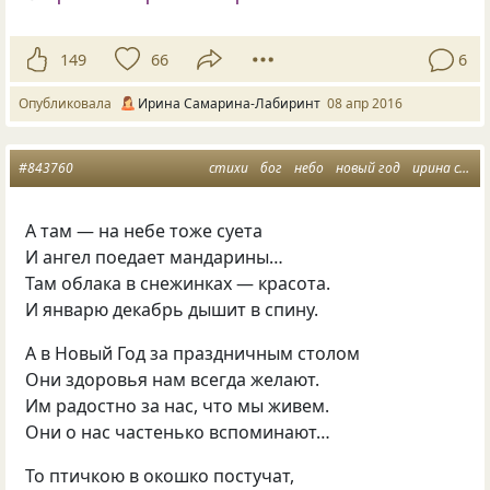
149
66
6
Опубликовала
Ирина Самарина-Лабиринт
08 апр 2016
#843760
стихи
бог
небо
новый год
ирина самарина
А там — на небе тоже суета
И ангел поедает мандарины…
Там облака в снежинках — красота.
И январю декабрь дышит в спину.
А в Новый Год за праздничным столом
Они здоровья нам всегда желают.
Им радостно за нас, что мы живем.
Они о нас частенько вспоминают…
То птичкою в окошко постучат,