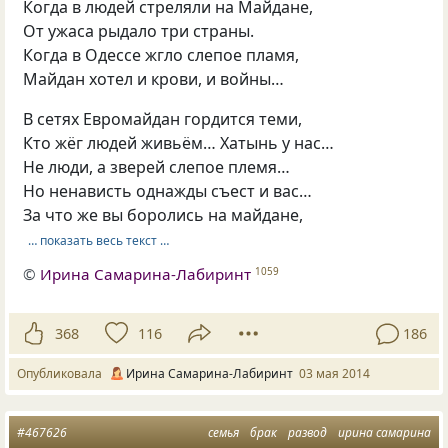
Когда в людей стреляли на Майдане,
От ужаса рыдало три страны.
Когда в Одессе жгло слепое пламя,
Майдан хотел и крови, и войны…
В сетях Евромайдан гордится теми,
Кто жёг людей живьём… Хатынь у нас…
Не люди, а зверей слепое племя…
Но ненависть однажды съест и вас…
За что же вы боролись на майдане,
… показать весь текст …
©
Ирина Самарина-Лабиринт
1059
368
116
186
Опубликовала
Ирина Самарина-Лабиринт
03 мая 2014
#467626
семья
брак
развод
ирина самарина