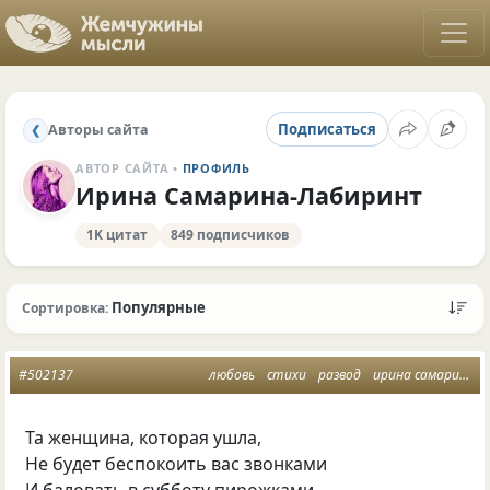
Подписаться
Авторы сайта
❮
АВТОР САЙТА •
ПРОФИЛЬ
Ирина Самарина-Лабиринт
1K цитат
849 подписчиков
Популярные
Сортировка:
#502137
любовь
стихи
развод
ирина самарина
Та женщина, которая ушла,
Не будет беспокоить вас звонками
И баловать в субботу пирожками,