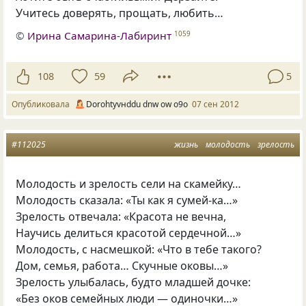
Учитесь доверять, прощать, любить…
©
Ирина Самарина-Лабиринт
1059
108
59
5
Опубликовала
Dorohtyvнddu dnw оw о9о
07 сен 2012
#112025
жизнь
молодость
зрелость
Молодость и зрелость сели на скамейку…
Молодость сказала: «Ты как я сумей-ка…»
Зрелость отвечала: «Красота не вечна,
Научись делиться красотой сердечной…»
Молодость, с насмешкой: «Что в тебе такого?
Дом, семья, работа… Скучные оковы…»
Зрелость улыбалась, будто младшей дочке:
«Без оков семейных люди — одиночки…»