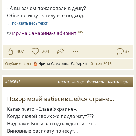
- А вы зачем пожаловали в душу?
Обычно ищут к телу все подход…
… показать весь текст …
©
Ирина Самарина-Лабиринт
1059
407
204
37
Опубликовала
Ирина Самарина-Лабиринт
01 сен 2013
#663051
стихи
пожар
фашисты
одесса
ирина самарина
Позор моей взбесившейся стране...
Какая ж это «Слава Украине»,
Когда людей своих же подло жгут???
Над нами Бог и зло однажды сгинет…
Виновные расплату понесут…