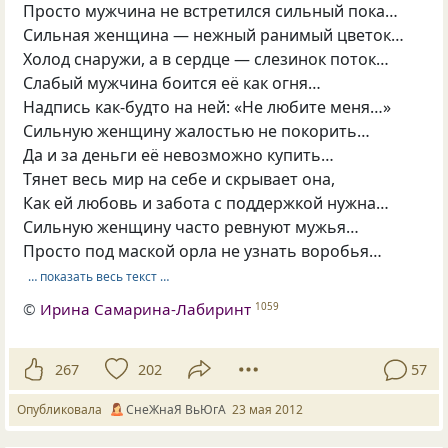
Просто мужчина не встретился сильный пока…
Сильная женщина — нежный ранимый цветок…
Холод снаружи, а в сердце — слезинок поток…
Слабый мужчина боится её как огня…
Надпись как-будто на ней: «Не любите меня…»
Сильную женщину жалостью не покорить…
Да и за деньги её невозможно купить…
Тянет весь мир на себе и скрывает она,
Как ей любовь и забота с поддержкой нужна…
Сильную женщину часто ревнуют мужья…
Просто под маской орла не узнать воробья…
… показать весь текст …
©
Ирина Самарина-Лабиринт
1059
267
202
57
Опубликовала
СнеЖнаЯ ВьЮгА
23 мая 2012