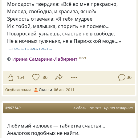
Молодость твердила: «Всё во мне прекрасно,
Молода, свободна, и красива, ясно?»
Зрелость отвечала: «Я тебя мудрее,
И с тобой, малышка, спорить не посмею…
Повзрослей, узнаешь, счастье не в свободе,
Не в ночных гуляньях, не в Парижской моде…»
… показать весь текст …
©
Ирина Самарина-Лабиринт
1059
154
86
36
Опубликовала
Скалли
06 авг 2011
#867140
любовь
стихи
ирина самарина
Любимый человек — таблетка счастья…
Аналогов подобных не найти.