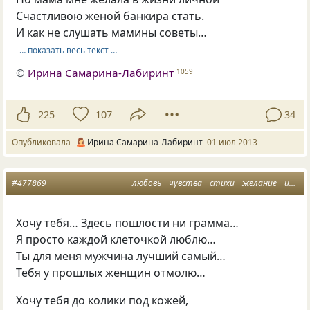
Счастливою женой банкира стать.
И как не слушать мамины советы…
… показать весь текст …
©
Ирина Самарина-Лабиринт
1059
225
107
34
Опубликовала
Ирина Самарина-Лабиринт
01 июл 2013
#477869
любовь
чувства
стихи
желание
ирина самарина
Хочу тебя… Здесь пошлости ни грамма…
Я просто каждой клеточкой люблю…
Ты для меня мужчина лучший самый…
Тебя у прошлых женщин отмолю…
Хочу тебя до колики под кожей,