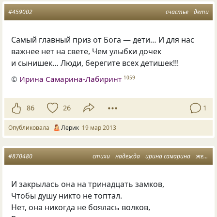
#459002
счастье
дети
Самый главный приз от Бога — дети… И для нас
важнее нет на свете, Чем улыбки дочек
и сынишек… Люди, берегите всех детишек!!!
©
Ирина Самарина-Лабиринт
1059
86
26
1
Опубликовала
Лерик
19 мар 2013
#870480
стихи
надежда
ирина самарина
женщина
И закрылась она на тринадцать замков,
Чтобы душу никто не топтал.
Нет, она никогда не боялась волков,