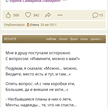
©
Ирина Самарина-Лабиринт
500
342
15
Опубликовала
Елена
29 авг 2011
#552079
любовь
стихи
душа
осень
ирина самарина
Мне в душу постучали осторожно
С вопросом: «Извините, можно к вам?»
Подумав, я сказала: «Можно… можно,
Входите, место есть и тут, и там…»
Опять вопрос: «А с чем коробки эти,
Большие, да и внешне не ахти…»
- Несбывшиеся планы в них о лете,
Мечты, надежды… те, что не спасти…