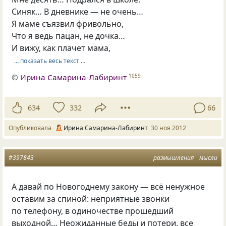
Синяк… В дневнике — не очень…
Я маме съязвил фривольно,
Что я ведь пацан, не дочка…
И вижу, как плачет мама,
… показать весь текст …
©
Ирина Самарина-Лабиринт
1059
634
332
66
Опубликовала
Ирина Самарина-Лабиринт
30 ноя 2012
#397843
размышления
мысли
А давай по Новогоднему закону — всё ненужное
оставим за спиной: неприятные звонки
по телефону, в одиночестве прошедший
выходной… Неожиданные беды и потери, все