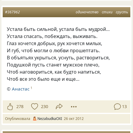
#367962
одиночество
стихи
грусть
Устала быть сильной, устала быть мудрой…
Устала спасать, побеждать, выживать.
Глаз хочется добрых, рук хочется милых,
И губ, чтоб могли о любви прошептать.
В объятьях укрыться, уснуть, раствориться,
Подушкой пусть станет мужское плечо,
Чтоб наговориться, как будто напиться,
Чтоб все это было еще и еще…
©
Анастас
1
278
230
13
Опубликовала
NezabudkaOXI
26 окт 2012