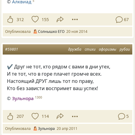
©
Алквиад
5
312
155
67
Опубликовала
Солнышко ЕГО
20 ноя 2014
#59801
дружба
стихи
афоризмы
рубаи
✔ Друг не тот, кто рядом с вами в дни утех,
И те тот, что в горе плачет громче всех.
Настоящий ДРУГ лишь тот по праву,
Кто без зависти воспримет ваш успех!
©
Зульнора
1300
207
114
5
Опубликовала
Зульнора
20 апр 2011