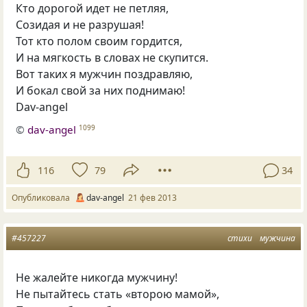
Кто дорогой идет не петляя,
Созидая и не разрушая!
Тот кто полом своим гордится,
И на мягкость в словах не скупится.
Вот таких я мужчин поздравляю,
И бокал свой за них поднимаю!
Dav-angel
©
dav-angel
1099
116
79
34
Опубликовала
dav-angel
21 фев 2013
#457227
стихи
мужчина
Не жалейте никогда мужчину!
Не пытайтесь стать «второю мамой»,