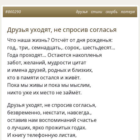
#860290
друзья
стихи
скорбь
потеря
Друзья уходят, не спросив согласья
Что наша жизнь? Отсчёт от дня рожденья:
год,. три,. семнадцать,. сорок,. шестьдесят…
Года проходят… Остаются накопленья
забот, желаний, мудрости цитат
и имена друзей, родных и близких,
кто в памяти остался и живёт.
Пока мы живы и пока мы мыслим,
никто уже их место не займёт.
Друзья уходят, не спросив согласья,
безвременно, некстати, навсегда.,
оставив нам воспоминаний счастье
о лучших, ярко прожитых годах.
И книгу телефонную листая,