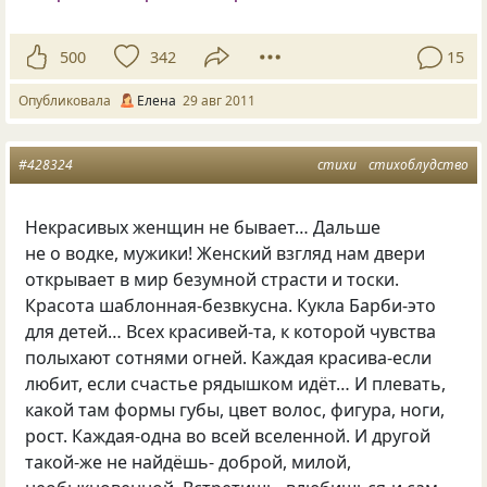
500
342
15
Опубликовала
Елена
29 авг 2011
#428324
стихи
стихоблудство
Некрасивых женщин не бывает… Дальше
не о водке, мужики! Женский взгляд нам двери
открывает в мир безумной страсти и тоски.
Красота шаблонная-безвкусна. Кукла Барби-это
для детей… Всех красивей-та, к которой чувства
полыхают сотнями огней. Каждая красива-если
любит, если счастье рядышком идёт… И плевать,
какой там формы губы, цвет волос, фигура, ноги,
рост. Каждая-одна во всей вселенной. И другой
такой-же не найдёшь- доброй, милой,