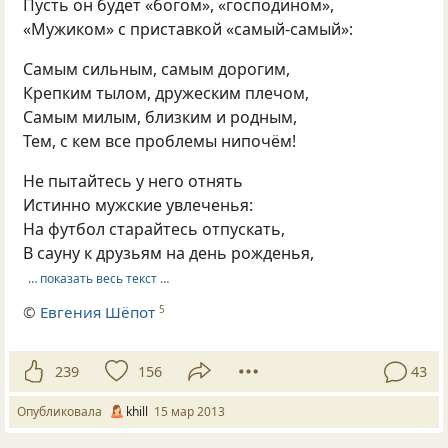
Пусть он будет «богом», «господином»,
«Мужиком» с приставкой «самый-самый»:
Самым сильным, самым дорогим,
Крепким тылом, дружеским плечом,
Самым милым, близким и родным,
Тем, с кем все проблемы нипочём!
Не пытайтесь у него отнять
Истинно мужские увлеченья:
На футбол старайтесь отпускать,
В сауну к друзьям на день рожденья,
… показать весь текст …
©
Евгения Шёпот
5
239
156
43
Опубликовала
khill
15 мар 2013