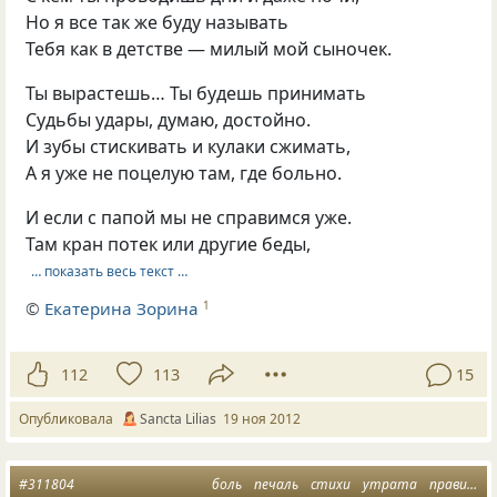
Но я все так же буду называть
Тебя как в детстве — милый мой сыночек.
Ты вырастешь… Ты будешь принимать
Судьбы удары, думаю, достойно.
И зубы стискивать и кулаки сжимать,
А я уже не поцелую там, где больно.
И если с папой мы не справимся уже.
Там кран потек или другие беды,
… показать весь текст …
©
Екатерина Зорина
1
112
113
15
Опубликовала
Sancta Lilias
19 ноя 2012
#311804
боль
печаль
стихи
утрата
правительство