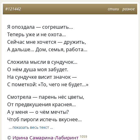
#121442
стихи
разное
Я опоздала — согрешить…
Теперь уже и не охота…
Сейчас мне хочется — дружить,
А дальше… Дом, семья, работа…
Сложила мысли в сундучок…
О нём душа моя забудет.
На сундучке висит значок —
С пометкой: «То, чего не будет…»
Смотрела — парень нёс цветы,
От предвкушения краснея…
А у меня — о чём мечты?
Чтоб пироги испечь вкуснее…
… показать весь текст …
©
Ирина Самарина-Лабиринт
1059