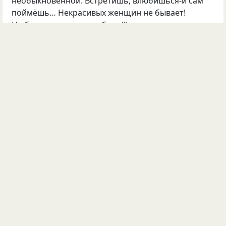
необыкновенной. Встретишь, влюбишься-и сам
поймёшь… Некрасивых женщин не бывает!
Не бывает и не может быть!!! просто тот, кто этого
не знает- не знаком с понятием-ЛЮБИТЬ!!!
©
Саша Третьяков
29
138
81
15
Опубликовала
Чудо Человечек
30 янв 2013
#238360
юмор
стихи
диеты
Не сошлось на бёдрах платье,
Юбку трудно надевать,
Я себе сказала: «Хватит,
Прекращаю срочно жрать».
Сразу села на диету
И сижу на ней весь день,