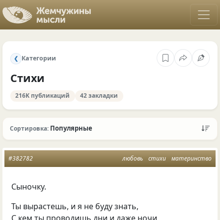
Категории
❮
Стихи
216K публикаций
42 закладки
Популярные
Сортировка:
#382782
любовь
стихи
материнство
Сыночку.
Ты вырастешь, и я не буду знать,
С кем ты проводишь дни и даже ночи,