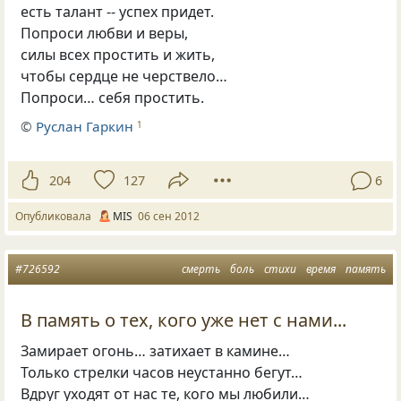
есть талант -- успех придет.
Попроси любви и веры,
силы всех простить и жить,
чтобы сердце не черствело…
Попроси… себя простить.
©
Руслан Гаркин
1
204
127
6
Опубликовала
MIS
06 сен 2012
#726592
смерть
боль
стихи
время
память
В память о тех, кого уже нет с нами...
Замирает огонь… затихает в камине…
Только стрелки часов неустанно бегут…
Вдруг уходят от нас те, кого мы любили…