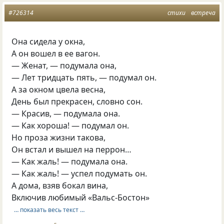
#726314
стихи
встреча
Она сидела у окна,
А он вошел в ее вагон.
— Женат, — подумала она,
— Лет тридцать пять, — подумал он.
А за окном цвела весна,
День был прекрасен, словно сон.
— Красив, — подумала она.
— Как хороша! — подумал он.
Но проза жизни такова,
Он встал и вышел на перрон…
— Как жаль! — подумала она.
— Как жаль! — успел подумать он.
А дома, взяв бокал вина,
Включив любимый «Вальс-Бостон»
… показать весь текст …