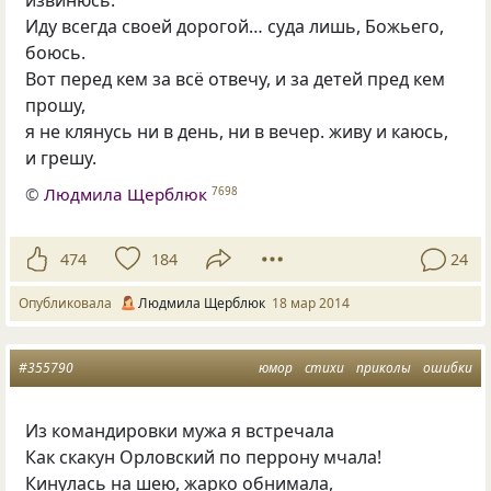
извинюсь.
Иду всегда своей дорогой… суда лишь, Божьего,
боюсь.
Вот перед кем за всё отвечу, и за детей пред кем
прошу,
я не клянусь ни в день, ни в вечер. живу и каюсь,
и грешу.
©
Людмила Щерблюк
7698
474
184
24
Опубликовала
Людмила Щерблюк
18 мар 2014
#355790
юмор
стихи
приколы
ошибки
Из командировки мужа я встречала
Как скакун Орловский по перрону мчала!
Кинулась на шею, жарко обнимала,