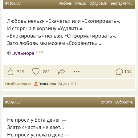
#185000
любовь
стихи
афоризмы
интернет
ме
Любовь нельзя «Скачать» или «Скопировать»,
И сгоряча в корзину «Удалить».
«Блокировать» нельзя, «Отформатировать»,
Зато любовь мы можем «Сохранить»…
©
Зульнора
1300
519
281
104
Опубликовала
Зульнора
24 дек 2011
#338703
стихи
мудрость
Не проси у Бога денег —
Злато счастья не дает…
Не проси успеха в деле —