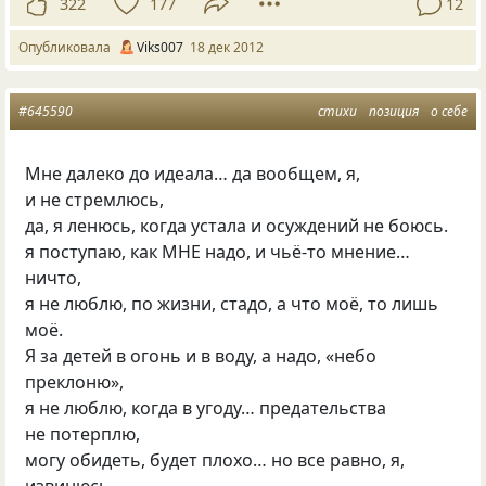
322
177
12
Опубликовала
Viks007
18 дек 2012
#645590
стихи
позиция
о себе
Мне далеко до идеала… да вообщем, я,
и не стремлюсь,
да, я ленюсь, когда устала и осуждений не боюсь.
я поступаю, как МНЕ надо, и чьё-то мнение…
ничто,
я не люблю, по жизни, стадо, а что моё, то лишь
моё.
Я за детей в огонь и в воду, а надо, «небо
преклоню»,
я не люблю, когда в угоду… предательства
не потерплю,
могу обидеть, будет плохо… но все равно, я,