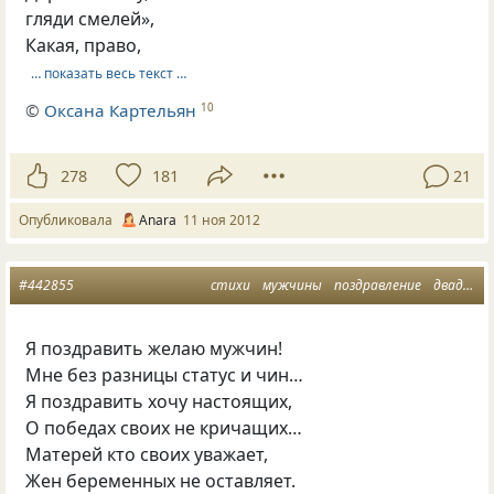
гляди смелей»,
Какая, право,
… показать весь текст …
©
Оксана Картельян
10
278
181
21
Опубликовала
Anara
11 ноя 2012
#442855
стихи
мужчины
поздравление
двадцать третье февраля
Я поздравить желаю мужчин!
Мне без разницы статус и чин…
Я поздравить хочу настоящих,
О победах своих не кричащих…
Матерей кто своих уважает,
Жен беременных не оставляет.