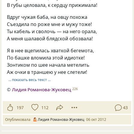
В губы целовала, к сердцу прижимала!
Вдруг чужая баба, на овцу похожа
Съездила по роже мне и мужу тоже!
Ты кабель и сволочь — на него орала,
А меня шалавой блядской обозвала!
Я в нее вцепилась хваткой бегемота,
По башке вломила этой идиотке!
Зонтиком по шее начала метелить
Аж очки в траншею у нее слетели!
… показать весь текст …
©
Лидия Романова-Жуковец
226
197
112
43
Опубликовала
Лидия Романова-Жуковец
06 окт 2012