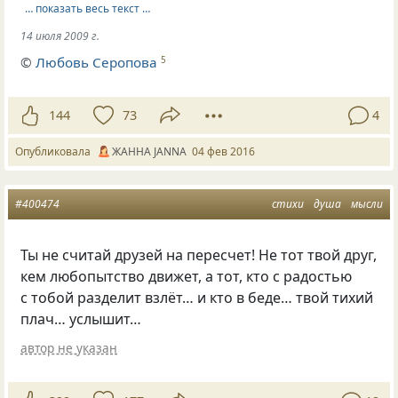
… показать весь текст …
14 июля 2009 г.
©
Любовь Серопова
5
144
73
4
Опубликовала
ЖАННА JANNA
04 фев 2016
#400474
стихи
душа
мысли
Ты не считай друзей на пересчет! Не тот твой друг,
кем любопытство движет, а тот, кто с радостью
с тобой разделит взлёт… и кто в беде… твой тихий
плач… услышит…
автор не указан