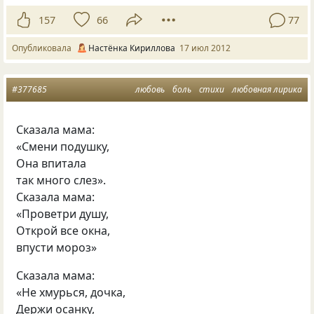
157
66
77
Опубликовала
Настёнка Кириллова
17 июл 2012
#377685
любовь
боль
стихи
любовная лирика
Сказала мама:
«Смени подушку,
Она впитала
так много слез».
Сказала мама:
«Проветри душу,
Открой все окна,
впусти мороз»
Сказала мама:
«Не хмурься, дочка,
Держи осанку,