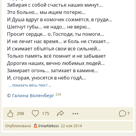
Забирая с собой счастье наших минут…
Это больно… мы ищем потерю…
И Душа вдруг в комочек сожмётся, в груди…
Шепчут губы… не надо… не верю…
Просит сердце… о, Господи, ты помоги…
И не лечит нас время… и боль не стихает…
И сжимает объятья свои всё сильней…
Только память всё помнит и не забывает
Дорогих наших, вечно любимых людей…
Замирает огонь… затихает в камине…
И, сгорая, уносятся в небо годА…
… показать весь текст …
©
Галина Воленберг
239
298
175
7
Опубликовала
IrinaAleksss
22 ноя 2014