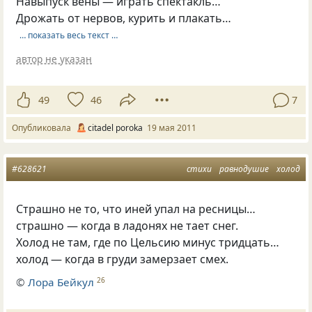
Навыпуск вены — играть спектакль…
Дрожать от нервов, курить и плакать…
… показать весь текст …
автор не указан
49
46
7
Опубликовала
citadel poroka
19 мая 2011
#628621
стихи
равнодушие
холод
Страшно не то, что иней упал на ресницы…
страшно — когда в ладонях не тает снег.
Холод не там, где по Цельсию минус тридцать…
холод — когда в груди замерзает смех.
©
Лора Бейкул
26