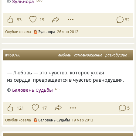
©
Зульнора
1300
83
19
32
Опубликовала
Зульнора
26 янв 2012
#459766
любовь
самовыражение
равнодушие
сер
— Любовь — это чувство, которое уходя
из сердца, превращается в чувство равнодушия.
©
Баловень Судьбы
376
121
17
5
Опубликовала
Баловень Судьбы
19 мар 2013