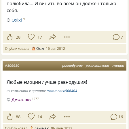
полюбила… И винить во всем он должен только
себя.
©
Oxixi
9
28
17
7
Опубликовала
Oxixi
16 авг 2012
#506650
равнодушие
размышления
эмоции
Любые эмоции лучше равнодушия!
из коммента к цитате
/comments/506404
©
Дежа-вю
1277
88
14
16
Опубликовал
Дежа-вю
06 июн 2013