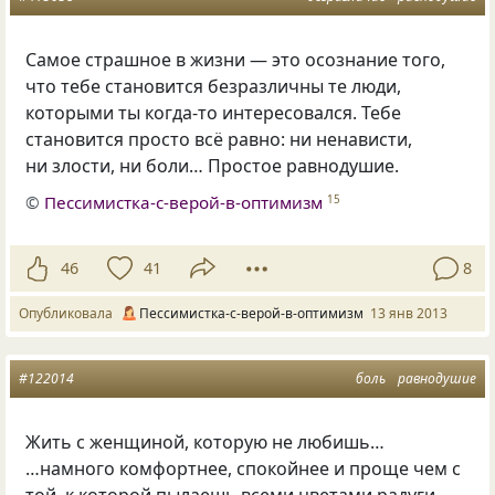
Самое страшное в жизни — это осознание того,
что тебе становится безразличны те люди,
которыми ты когда-то интересовался. Тебе
становится просто всё равно: ни ненависти,
ни злости, ни боли… Простое равнодушие.
©
Пессимистка-с-верой-в-оптимизм
15
46
41
8
Опубликовала
Пессимистка-с-верой-в-оптимизм
13 янв 2013
#122014
боль
равнодушие
Жить с женщиной, которую не любишь…
…намного комфортнее, спокойнее и проще чем с
той, к которой пылаешь всеми цветами радуги…