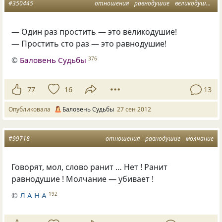
#350445
отношения
равнодушие
великодушие
п
— Один раз простить — это великодушие!
— Простить сто раз — это равнодушие!
©
Баловень Судьбы
376
77
16
13
Опубликовала
Баловень Судьбы
27 сен 2012
#99718
отношения
равнодушие
молчание
Говорят, мол, слово ранит … Нет ! Ранит
равнодушие ! Молчание — убивает !
©
Л А Н А
192