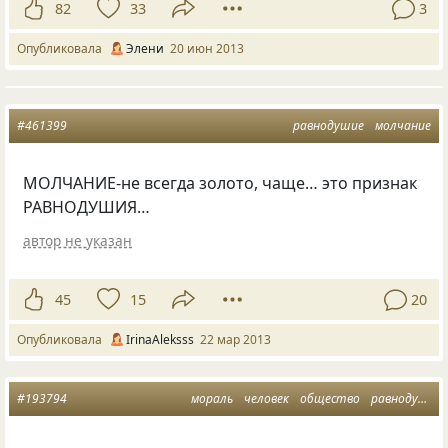
82
33
3
Опубликовала
Элени
20 июн 2013
#461399
равнодушие
молчание
МОЛЧАНИЕ-не всегда золото, чаще… это признак
РАВНОДУШИЯ…
автор не указан
45
15
20
Опубликовала
IrinaAleksss
22 мар 2013
#193794
мораль
человек
общество
равнодушие