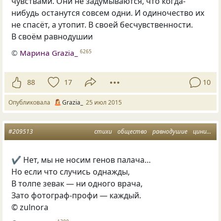
чувствами. Они не задумываются, что когда-
нибудь останутся совсем одни. И одиночество их
не спасёт, а утопит. В своей бесчувственности.
В своём равнодушии
©
Марина Grazia_
6265
88
17
10
Опубликовала
Grazia_
25 июл 2015
#209513
стихи
общество
равнодушие
цинизм
✔ Нет, мы не носим генов палача…
Но если что случись однажды,
В толпе зевак — ни одного врача,
Зато фотограф-профи — каждый.
© zulnora