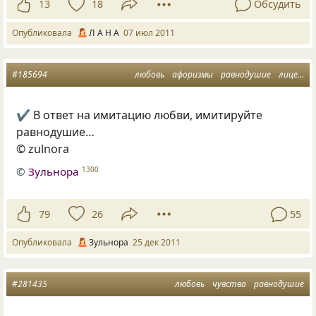
13
18
Обсудить
Опубликовала
Л А Н А
07 июл 2011
#185694
любовь
афоризмы
равнодушие
лицемерие
✔ В ответ на имитацию любви, имитируйте
равнодушие…
© zulnora
©
Зульнора
1300
79
26
55
Опубликовала
Зульнора
25 дек 2011
#281435
любовь
чувства
равнодушие