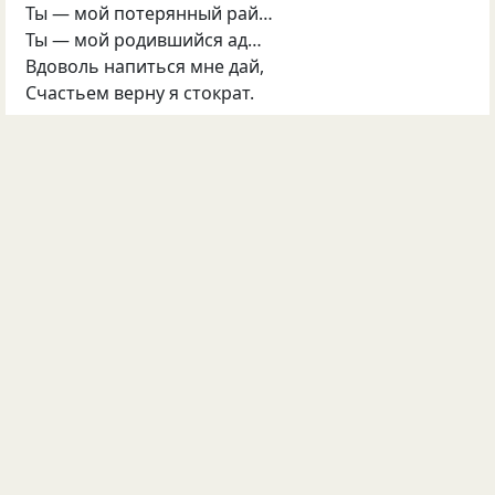
Ты — мой потерянный рай…
Ты — мой родившийся ад…
Вдоволь напиться мне дай,
Счастьем верну я стократ.
Только лишь миг подари…
Боль ведь уйдет все равно,
Раны все будут внутри…
Лечит хмельное вино.
Даруй мне один только час…
Минуты блаженства возьму…
В последний любовный экстаз
Я память свою окуну.
©
Коала_
187
36
17
36
Опубликовала
Коала_
16 мая 2012