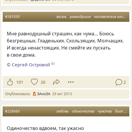
#581050
жизнь
равнодушие
человеческие качества
Мне равнодушный страшен, как чума… Боюсь
безгрешных. Гладеньких. Скользящих. Молчащих.
И всегда ненастоящих. Не смейте их пускать
в свои дома.
©
Сергей Островой
83
101
26
2
Опубликовала
ЗАноЗА
29 окт 2013
#226660
любовь
одиночество
чувства
быт
ра
Одиночество вдвоем, так ужасно