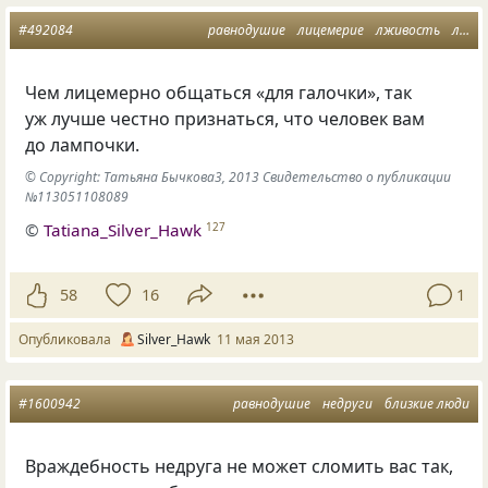
#492084
равнодушие
лицемерие
лживость
лжедружба
Чем лицемерно общаться
«
для галочки», так
уж лучше честно признаться, что человек вам
до лампочки.
© Copyright: Татьяна Бычкова3, 2013 Свидетельство о публикации
№113051108089
©
Tatiana_Silver_Hawk
127
58
16
1
Опубликовала
Silver_Hawk
11 мая 2013
#1600942
равнодушие
недруги
близкие люди
Враждебность недруга не может сломить вас так,