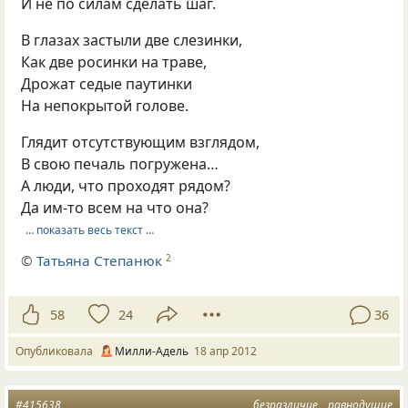
И не по силам сделать шаг.
В глазах застыли две слезинки,
Как две росинки на траве,
Дрожат седые паутинки
На непокрытой голове.
Глядит отсутствующим взглядом,
В свою печаль погружена…
А люди, что проходят рядом?
Да им-то всем на что она?
… показать весь текст …
©
Татьяна Степанюк
2
58
24
36
Опубликовала
Милли-Адель
18 апр 2012
#415638
безразличие
равнодушие