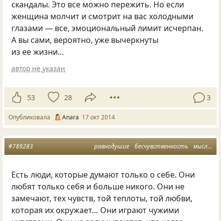
скандалы. Это все можно пережить. Но если
женщина молчит и смотрит на вас холодными
глазами — все, эмоциональный лимит исчерпан.
А вы сами, вероятно, уже вычеркнуты
из ее жизни…
автор не указан
53
28
3
Опубликовала
Anara
17 окт 2014
#789283
равнодушие
бесчувственность
мысли
э
Есть люди, которые думают только о себе. Они
любят только себя и больше никого. Они не
замечают, тех чувств, той теплоты, той любви,
которая их окружает… Они играют чужими