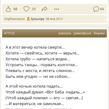
88
29
64
Опубликовала
Зульнора
08 янв 2012
#77125
алкоголь
равнодушие
безумие
А в этот вечер хотела смерти…
Хотите — смейтесь, хотите — верьте…
Хотела грубо — напиться водки…
Устроить танцы… порвать колготки…
Плевать с моста, и лететь слюною…
Быть кем угодно — но не собою…
А этой ночью хотела падать…
Чтоб каждый думал: «Вот баба -падаль…»
(Чтоб каждый помнил — его — святая…)
…И материться, не замолкая…