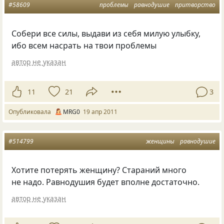
#58609
проблемы
равнодушие
притворство
Собери все силы, выдави из себя милую улыбку,
ибо всем насрать на твои проблемы
автор не указан
11
21
3
Опубликовала
MRG0
19 апр 2011
#514799
женщины
равнодушие
Хотите потерять женщину? Стараний много
не надо. Равнодушия будет вполне достаточно.
автор не указан