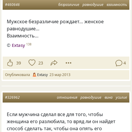
#460646
безразличие
равнодушие
взаимность
Мужское безразличие рождает… женское
равнодушие…
Взаимность…
©
Extasy
138
39
23
4
Опубликовала
Extasy
23 мар 2013
#326962
отношения
равнодушие
вина
усилие
Если мужчина сделал все для того, чтобы
женщина его разлюбила, то вряд ли он найдет
способ сделать так, чтобы она опять его