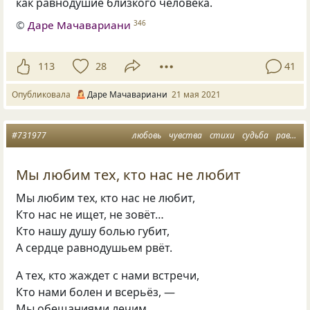
как равнодушие близкого человека.
©
Даре Мачавариани
346
113
28
41
Опубликовала
Даре Мачавариани
21 мая 2021
#731977
любовь
чувства
стихи
судьба
равнодушие
Мы любим тех, кто нас не любит
Мы любим тех, кто нас не любит,
Кто нас не ищет, не зовёт…
Кто нашу душу болью губит,
А сердце равнодушьем рвёт.
А тех, кто жаждет с нами встречи,
Кто нами болен и всерьёз, —
Мы обещаниями лечим