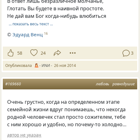
В ответ лишь безразличное молчанье,
Глотать Вы будете в наивной простоте.
Не дай вам Бог когда-нибудь влюбиться
… показать весь текст …
©
Эдуард Венц
16
58
24
3
Опубликовала
- ИNИ -
26 ноя 2014
#169660
любовь
равнодушие
Очень грустно, когда на определенном этапе
семейной жизни вдруг понимаешь, что некогда
родной человечек стал просто сожителем, тебе
с ним хорошо и удобно, но почему-то холодно…
автор не указан