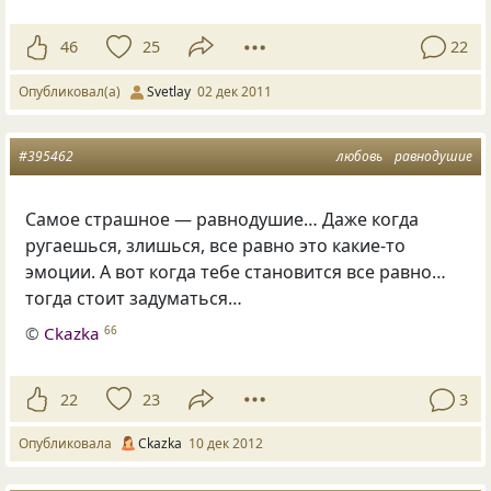
46
25
22
Опубликовал(а)
Svetlay
02 дек 2011
#395462
любовь
равнодушие
Самое страшное — равнодушие… Даже когда
ругаешься, злишься, все равно это какие-то
эмоции. А вот когда тебе становится все равно…
тогда стоит задуматься…
©
Ckazka
66
22
23
3
Опубликовала
Ckazka
10 дек 2012