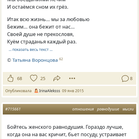
И остаёмся сном их грёз.
Итак всю жизнь… мы за любовью
Бежим… она бежит от нас…
Своей душе не прекословя,
Куём страданья каждый раз.
… показать весь текст …
©
Татьяна Воронцова
62
68
25
8
Опубликовала
IrinaAleksss
09 янв 2015
#715661
отношения
равнодушие
мысли
Бойтесь женского равнодушия. Гораздо лучше,
когда она на вас кричит, бьет посуду, устраивает