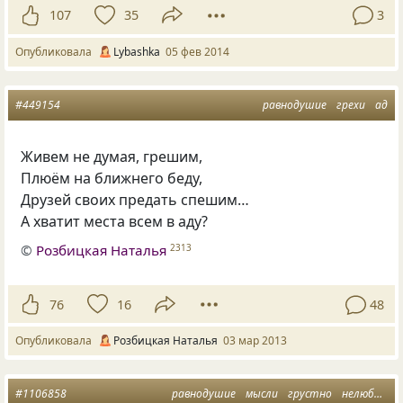
107
35
3
Опубликовала
Lybashka
05 фев 2014
#449154
равнодушие
грехи
ад
Живем не думая, грешим,
Плюём на ближнего беду,
Друзей своих предать спешим…
А хватит места всем в аду?
©
Розбицкая Наталья
2313
76
16
48
Опубликовала
Розбицкая Наталья
03 мар 2013
#1106858
равнодушие
мысли
грустно
нелюбовь