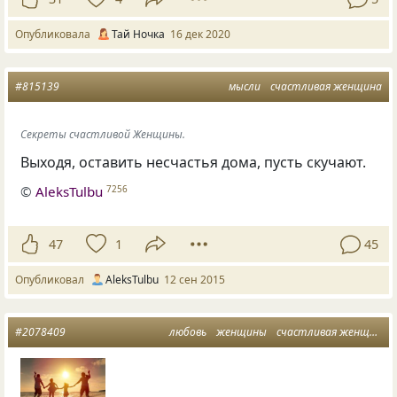
Опубликовала
Тай Ночка
16 дек 2020
#815139
мысли
счастливая женщина
Секреты счастливой Женщины.
Выходя, оставить несчастья дома, пусть скучают.
©
AleksTulbu
7256
47
1
45
Опубликовал
AleksTulbu
12 сен 2015
#2078409
любовь
женщины
счастливая женщина