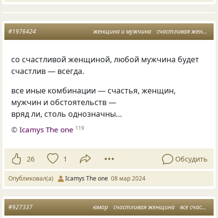
#1976424
женщина и мужчина
счастливая женщина
со счастливой женщиной, любой мужчина будет
счастлив — всегда.
все иные комбинации — счастья, женщин,
мужчин и обстоятельств —
вряд ли, столь однозначны…
©
Icamys The one
119
26
1
Обсудить
Опубликовал(а)
Icamys The one
08 мар 2024
#927337
юмор
счастливая женщина
все счастливы