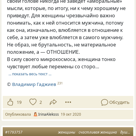
своей голове никогда не заведёт «аморальные»
мысли, которые, по итогу, ни к чему хорошему не
приведут. Для женщины чрезвычайно важно
понимать, как к ней относится мужчина, потому
как она, изначально, влюбляется в отношение к
себе, а затем уже влюбляется в самого мужчину.
Не образ, не брутальность, не материальное
положение, а — ОТНОШЕНИЕ.
В силу своего микрокосмоса, женщина тонко
чувствует любые перемены со сторо…
… показать весь текст …
©
Владимир Гаджиев
231
19
2
Обсудить
Опубликовала
IrinaAleksss
19 окт 2020
#1793757
женщины
счастливая женщина
душевное спокойствие