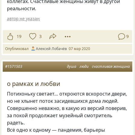
коллегах. Счастливые женщины живут в другой
реальности.
автор не указан
19
3
9
Опубликовал
Алексей Лобачёв
07 мар 2020
#1571503
душа
люди
счастливая женщина
о рамках и любви
Потихоньку светает… откроются вскорости двери,
но не хлынет поток засидевшихся дома людей.
Совершенно неважно, в какую из версий поверив,
за покой продолжает музейный смотритель
радеть.
Всё одно к одному — пандемия, барьеры