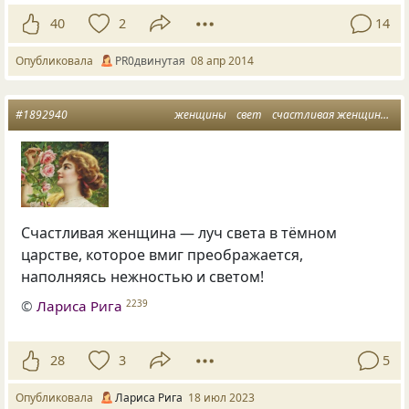
40
2
14
Опубликовала
PR0двинутая
08 апр 2014
#1892940
женщины
свет
счастливая женщина
ра
Счастливая женщина — луч света в тёмном
царстве, которое вмиг преображается,
наполняясь нежностью и светом!
©
Лариса Рига
2239
28
3
5
Опубликовала
Лариса Рига
18 июл 2023