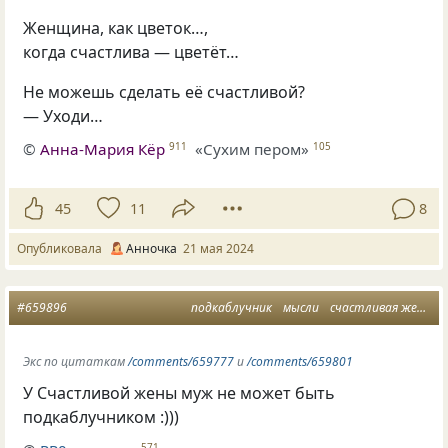
Женщина, как цветок…,
когда счастлива — цветёт…
Не можешь сделать её счастливой?
— Уходи…
©
Анна-Мария Кёр
«Сухим пером»
911
105
45
11
8
Опубликовала
Анночка
21 мая 2024
#659896
подкаблучник
мысли
счастливая женщина
Экс по цитаткам
/comments/659777
и
/comments/659801
У Счастливой жены муж не может быть
подкаблучником :)))
571