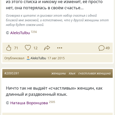
из этого списка и никому не изменит, её просто
нет, она потерялась в своём счастье…
Оговорка к цитате: я срисовал этот набор счастья с одной
близкой мне знакомой, и естественно, что у другой женщины этот
набор будет совсем иной.
©
AleksTulbu
7256
71
12
49
Опубликовал
AleksTulbu
17 авг 2015
#2095391
женщины
язык
счастливая женщина
Ничто так не выдаёт «счастливых» женщин, как
длинный и раздвоенный язык.
©
Наташа Воронцова
2505