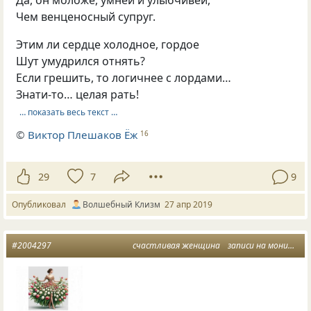
Да, он моложе, умней и улыбчивей,
Чем венценосный супруг.
Этим ли сердце холодное, гордое
Шут умудрился отнять?
Если грешить, то логичнее с лордами…
Знати-то… целая рать!
… показать весь текст …
©
Виктор Плешаков Ёж
16
29
7
9
Опубликовал
Волшебный Клизм
27 апр 2019
#2004297
счастливая женщина
записи на мониторе