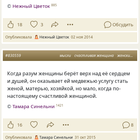
©
Нежный Цветок
885
18
3
Обсудить
Опубликовала
Нежный Цветок
02 ноя 2014
#830559
мысли
счастливая женщина
женский разум
Когда разум женщины берёт верх над её сердцем
и душей, он оказывает ей медвежью услугу стать
женой, матерью, хозяйкой, но мало, когда по-
настоящему счастливой женщиной.
©
Тамара Синельни
1421
16
8
Опубликовала
Тамара Синельни
31 окт 2015