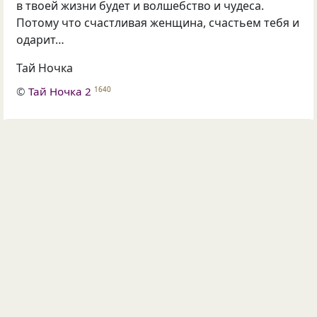
в твоей жизни будет и волшебство и чудеса.
Потому что счастливая женщина, счастьем тебя и
одарит…
Тай Ночка
©
Тай Ночка 2
1640
16
1
Обсудить
Опубликовала
Тай Ночка
21 сен 2020
#441635
счастлива
счастливая женщина
Мне незнакомы ненависть и зависть.
И потому я счастлива вдвойне,
Что этих серых чувств пустая завязь
Не вызревала никогда во мне.
Что никого врагом я не считала,