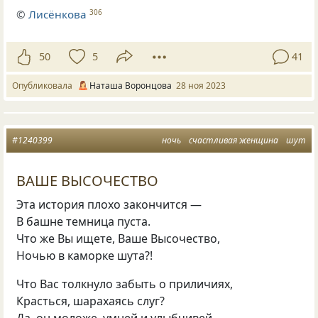
©
Лисёнкова
306
50
5
41
Опубликовала
Наташа Воронцова
28 ноя 2023
#1240399
ночь
счастливая женщина
шут
ВАШЕ ВЫСОЧЕСТВО
Эта история плохо закончится —
В башне темница пуста.
Что же Вы ищете, Ваше Высочество,
Ночью в каморке шута?!
Что Вас толкнуло забыть о приличиях,
Красться, шарахаясь слуг?