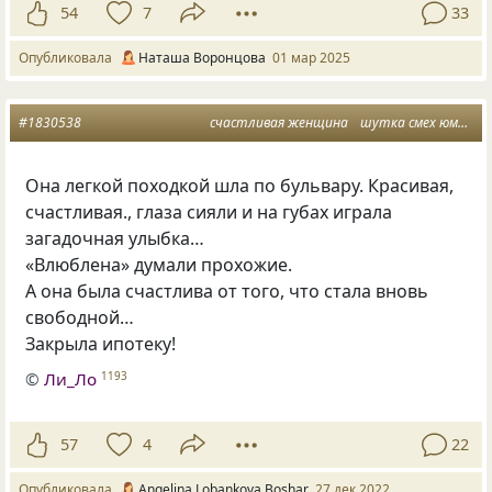
54
7
33
Опубликовала
Наташа Воронцова
01 мар 2025
#1830538
счастливая женщина
шутка смех юмор ирония
Она легкой походкой шла по бульвару. Красивая,
счастливая., глаза сияли и на губах играла
загадочная улыбка…
«Влюблена» думали прохожие.
А она была счастлива от того, что стала вновь
свободной…
Закрыла ипотеку!
©
Ли_Ло
1193
57
4
22
Опубликовала
Angelina Lobankova Boshar
27 дек 2022