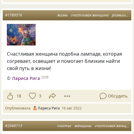
#1789576
жизнь
счастливая женщина
размышления вслух
Счастливая женщина подобна лампаде, которая
согревает, освещает и помогает близким найти
свой путь в жизни!
©
Лариса Рига
2239
18
3
Обсудить
Опубликовала
Лариса Рига
16 авг 2022
#2049713
счастье
женщины
счастливая женщина