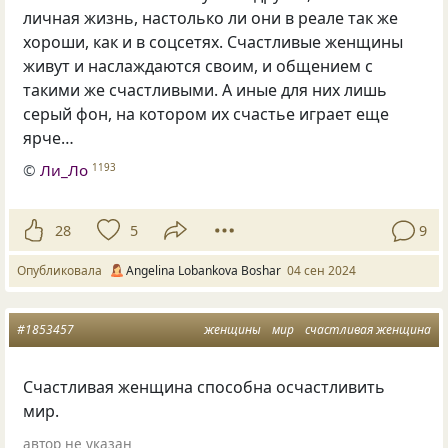
личная жизнь, настолько ли они в реале так же
хороши, как и в соцсетях. Счастливые женщины
живут и наслаждаются своим, и общением с
такими же счастливыми. А иные для них лишь
серый фон, на котором их счастье играет еще
ярче…
©
Ли_Ло
1193
28
5
9
Опубликовала
Angelina Lobankova Boshar
04 сен 2024
#1853457
женщины
мир
счастливая женщина
Счастливая женщина способна осчастливить
мир.
автор не указан