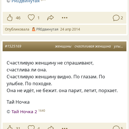
©
PR0двинутая
46
1
2
Опубликовала
PR0двинутая
24 апр 2014
#1525169
женщины
счастливая женщина
улыбка
Счастливую женщину не спрашивают,
счастлива ли она.
Счастливую женщину видно. По глазам. По
улыбке. По походке.
Она не идёт, не бежит. она парит, летит, порхает.
Тай Ночка
©
Тай Ночка 2
1640
31
4
5