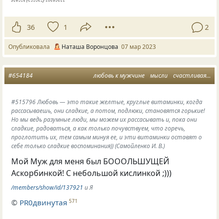
36
1
2
Опубликовала
Наташа Воронцова
07 мар 2023
#654184
любовь к мужчине
мысли
счастливая женщина
#515796 Любовь — это такие желтые, круглые витаминки, когда
рассасываешь, они сладкие, а потом, подлюки, становятся горькие!
Но мы ведь разумные люди, мы можем их рассасывать и, пока они
сладкие, радоваться, а как только почувствуем, что горечь,
проглотить их, тем самым минуя ее, и эти витаминки оставят о
себе только сладкие воспоминания)) (Самойленко И. В.)
Мой Муж для меня был БОООЛЬШУЩЕЙ
Аскорбинкой! С небольшой кислинкой ;)))
/members/show/id/137921
и Я
©
PR0двинутая
571