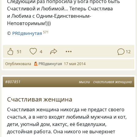
Следующий раз попросила у Бога просто быть
Счастливой и Любимой… Теперь Счастлива
и Любима с Одним-Единственным-
Неповторимым!)))
©
PR0двинутая
571
51
4
12
Опубликовала
PR0двинутая
17 мая 2014
#807851
мысли
счастливая женщина
Счастливая женщина
Счастливая женщина никогда не предаст своего
счастья, а в него входят любимый мужчина и кот,
дети, уютный дом, кактус, её безделушки,
достойная работа. Она никого не вычеркнет