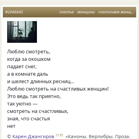
#2046643
счастье
женщины
счастливая женщина
Люблю смотреть,
когда за окошком
падает снег,
а в комнате даль
и шелест длинных ресниц…
Люблю смотреть на счастливых женщин!
Это ведь так приятно,
так уютно —
смотреть на счастливых,
зная, что счастья
нет
©
Карен Джангиров
«Каноны. Верлибры. Проза.
1175