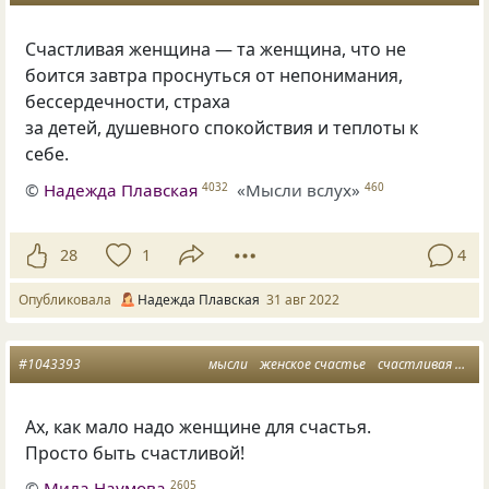
Счастливая женщина — та женщина, что не
боится завтра проснуться от непонимания,
бессердечности, страха
за детей, душевного спокойствия и теплоты к
себе.
©
Надежда Плавская
«Мысли вслух»
4032
460
28
1
4
Опубликовала
Надежда Плавская
31 авг 2022
#1043393
мысли
женское счастье
счастливая женщина
Ах, как мало надо женщине для счастья.
Просто быть счастливой!
©
Мила Наумова
2605