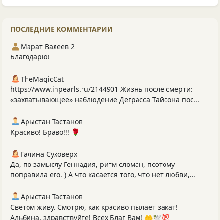
ПОСЛЕДНИЕ КОММЕНТАРИИ
Марат Валеев 2
Благодарю!
TheMagicCat
https://www.inpearls.ru/2144901 Жизнь после смерти:
«захватывающее» наблюдение Деграсса Тайсона пос...
Арыстан Тастанов
Красиво! Браво!!! 🌹
Галина Суховерх
Да, по замыслу Геннадия, ритм сломан, поэтому
поправила его. ) А что касается того, что нет любви,...
Арыстан Тастанов
Светом живу. Смотрю, как красиво пылает закат!
Альбина, здравствуйте! Всех Благ Вам! 🤲🕊️💯