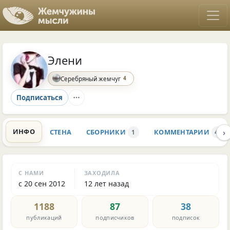
Элени
4
Серебряный жемчуг
Подписаться
›
ИНФО
СТЕНА
СБОРНИКИ
КОММЕНТАРИИ
1
465
С НАМИ
ЗАХОДИЛА
с 20 сен 2012
12 лет назад
1188
87
38
публикаций
подписчиков
подписок