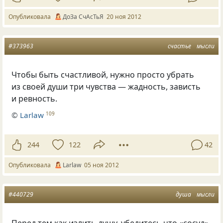
Опубликовала
ДоЗа СчАсТьЯ
20 ноя 2012
#373963
счастье
мысли
Чтобы быть счастливой, нужно просто убрать
из своей души три чувства — жадность, зависть
и ревность.
©
Larlaw
109
244
122
42
Опубликовала
Larlaw
05 ноя 2012
#440729
душа
мысли
Перед тем как излить душу, убедитесь что
«
сосуд»,