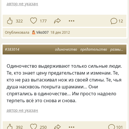
автор не указан
322
177
12
Опубликовала
Viks007
18 дек 2012
#383014
одиночество
предательство
размышления
Одиночество выдерживают только сильные люди.
Те, кто знает цену предательствам и изменам. Те,
кто не раз вытаскивал нож из своей спины. Те, чья
душа насквозь покрыта шрамами… Они
спрятались в одиночестве… Им просто надоело
терпеть всё это снова и снова.
автор не указан
392
250
101