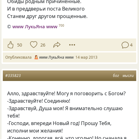
Обиды родным причиненные.
И в преддверьи поста Великого
Станем друг другом прощенные.
©
www ЛукьЯна www
700
50
26
4
Опубликовала
www ЛукьЯна www
14 мар 2013
#335823
бог
мысли
Алло, здравствуйте! Могу я поговорить с Богом?
-Здравствуйте! Соединяю!
-Здравствуй, Душа моя! Я внимательно слушаю
тебя!
-Господи, впереди Новый год! Прошу Тебя,
исполни мои желания!
-Конечно, дорогая, всё, что угодно! Но сначала я