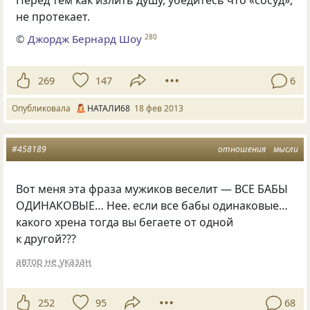
не протекает.
©
Джордж Бернард Шоу
280
269
147
6
Опубликовала
НАТАЛИ68
18 фев 2013
#458189
отношения
мысли
Вот меня эта фраза мужиков веселит — ВСЕ БАБЫ
ОДИНАКОВЫЕ… Нее. если все бабы одинаковые…
какого хрена тогда вы бегаете от одной
к другой???
автор не указан
252
95
68