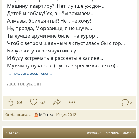
Машину, квартиру?! Нет, лучше уж дом…
Детей и собаку! Ух, в нём заживём…
Алмазы, брильянты?! Нет, не хочу!
Ну, правда, Морозище, я не шучу…
Ты лучше вручи мне билет на курорт,
Чтоб с ветром шальным я спустилась бы с гор…
Белую яхту, огромную виллу…
И буду встречать я рассветы в заливе…
Мужчину пузатого (пусть в кресле качается)…
… показать весь текст …
автор не указан
89
67
2
Опубликовала
М Irinka
16 дек 2012
#381181
желания
страхи
мысли