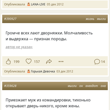
Опубликовала
LANA-LIVE
05 дек 2012
#390927
жизнь
мысли
Громче всех лают дворняжки. Молчаливость
и выдержка — признак породы.
автор не указан
199
157
14
Опубликовала
Горькая Девочка
03 дек 2012
#359628
мысли
он
анекдот
она
Приезжает муж из командировки, тихонько
открывает дверь-никого, кроме жены.