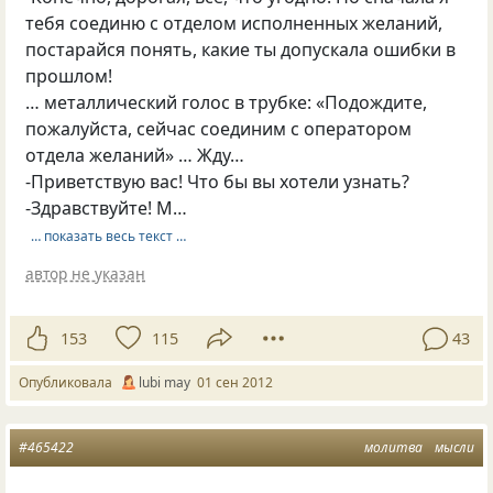
тебя соединю с отделом исполненных желаний,
постарайся понять, какие ты допускала ошибки в
прошлом!
… металлический голос в трубке: «Подождите,
пожалуйста, сейчас соединим с оператором
отдела желаний» … Жду…
-Приветствую вас! Что бы вы хотели узнать?
-Здравствуйте! М…
… показать весь текст …
автор не указан
153
115
43
Опубликовала
lubi may
01 сен 2012
#465422
молитва
мысли