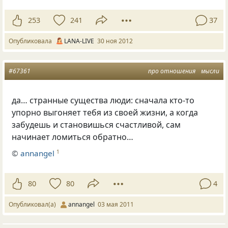
253
241
37
Опубликовала
LANA-LIVE
30 ноя 2012
#67361
про отношения
мысли
да… странные существа люди: сначала кто-то
упорно выгоняет тебя из своей жизни, а когда
забудешь и становишься счастливой, сам
начинает ломиться обратно…
©
annangel
1
80
80
4
Опубликовал(а)
annangel
03 мая 2011