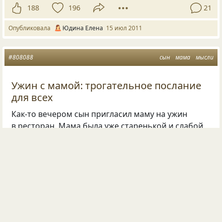
188
196
21
Опубликовала
Юдина Елена
15 июл 2011
#808088
сын
мама
мысли
Ужин с мамой: трогательное послание
для всех
Как-то вечером сын пригласил маму на ужин
в ресторан. Мама была уже старенькой и слабой,
поэтому, пока ела, роняла еду на платье.
Некоторые посетители ресторана
с недовольством смотрели на них, но сын
сохранял спокойствие и ухаживал за матерью.
Закончив ужинать, мужчина невозмутимо
проводил маму до туалета, стряхнул с нее крошки,
причесал маме волосы и поправил ей очки. Весь