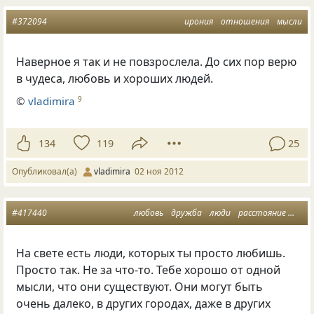
#372094
ирония
отношения
мысли
Наверное я так и не повзрослела. До сих пор верю
в чудеса, любовь и хороших людей.
©
vladimira
9
134
119
25
Опубликовал(а)
vladimira
02 ноя 2012
#417440
любовь
дружба
люди
расстояние
мысл
На свете есть люди, которых ты просто любишь.
Просто так. Не за что-то. Тебе хорошо от одной
мысли, что они существуют. Они могут быть
очень далеко, в других городах, даже в других