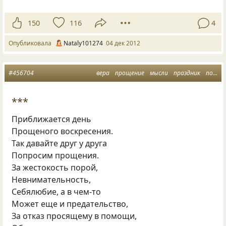
150
116
4
Опубликовала
Nataly101274
04 дек 2012
#456704
вера
прощение
мысли
праздник
пост
***
Приближается день
Прощеного воскресения.
Так давайте друг у друга
Попросим прощения.
За жестокость порой,
Невнимательность,
Себялюбие, а в чем-то
Может еще и предательство,
За отказ просящему в помощи,