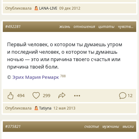
Опубликовала
LANA-LIVE
09 дек 2012
#492281
жизнь
отношения
цитаты
чувства
м
Первый человек, о котором ты думаешь утром
и последний человек, о котором ты думаешь
ночью — это или причина твоего счастья или
причина твоей боли.
©
Эрих Мария Ремарк
788
494
299
12
Опубликовала
Tatiyna
12 мая 2013
#375821
счастье
мужчины
мысли