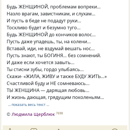
Будь ЖЕНЩИНОЙ, проблемам вопреки…
Назло врагам, завистникам, и слухам…
И пусть в беде не подадут руки…
Тоскливо будет и безумно туго…
Будь ЖЕНЩИНОЙ до кончиков волос…
Пусть даже упадешь, ты, на колени…
Вставай, иди, не вздумай вешать нос…
Пусть знают, ты БОГИНЯ… без сомнений.
И даже если хочется завыть…
Ты стисни зубы, гордо улыбаясь…
Скажи- «ЖИЛА, ЖИВУ и также БУДУ ЖИТЬ…»
Счастливой буду и НЕ сомневаюсь…
ТЫ ЖЕНЩИНА — дарящая любовь…
И жизнь дающая, грядущим поколеньям…
… показать весь текст …
©
Людмила Щерблюк
7698