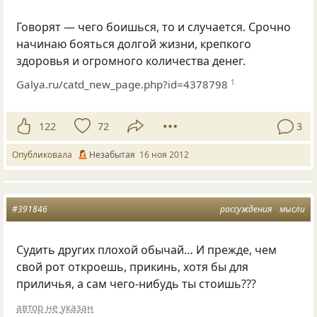
Говорят — чего боишься, то и случается. Срочно
начинаю бояться долгой жизни, крепкого
здоровья и огромного количества денег.
Galya.ru/catd_new_page.php?id=4378798
1
122
72
3
Опубликовала
Незабытая
16 ноя 2012
#391846
рассуждения
мысли
Судить других плохой обычай… И прежде, чем
свой рот откроешь, прикинь, хотя бы для
приличья, а сам чего-нибудь ты стоишь???
автор не указан