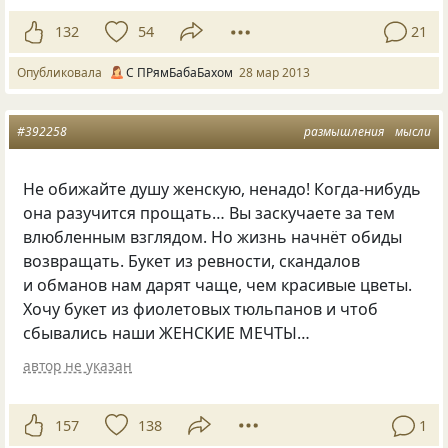
132
54
21
Опубликовала
С ПРямБабаБахом
28 мар 2013
#392258
размышления
мысли
Не обижайте душу женскую, ненадо! Когда-нибудь
она разучится прощать… Вы заскучаете за тем
влюбленным взглядом. Но жизнь начнёт обиды
возвращать. Букет из ревности, скандалов
и обманов нам дарят чаще, чем красивые цветы.
Хочу букет из фиолетовых тюльпанов и чтоб
сбывались наши ЖЕНСКИЕ МЕЧТЫ…
автор не указан
157
138
1