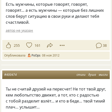
Есть мужчины, которые говорят, говорят,
говорят… а есть мужчины — которые без лишних
слов берут ситуацию в свои руки и делают тебя
счастливой.
автор не указан
255
161
38
Опубликовала
PoOps
08 ноя 2012
#400474
стихи
душа
мысли
Ты не считай друзей на пересчет! Не тот твой друг,
кем любопытство движет, а тот, кто с радостью
с тобой разделит взлёт… и кто в беде… твой тихий
плач… услышит…