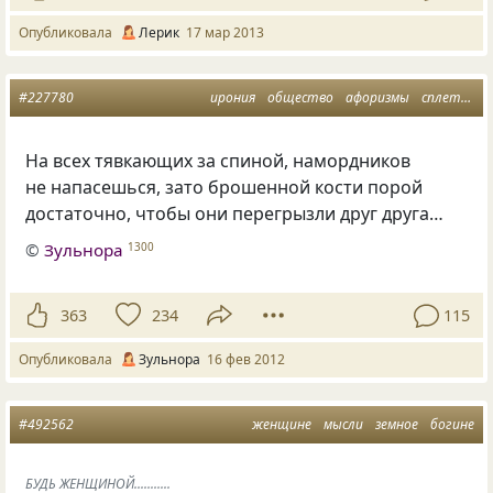
Опубликовала
Лерик
17 мар 2013
#227780
ирония
общество
афоризмы
сплетни
На всех тявкающих за спиной, намордников
не напасешься, зато брошенной кости порой
достаточно, чтобы они перегрызли друг друга…
©
Зульнора
1300
363
234
115
Опубликовала
Зульнора
16 фев 2012
#492562
женщине
мысли
земное
богине
БУДЬ ЖЕНЩИНОЙ...........