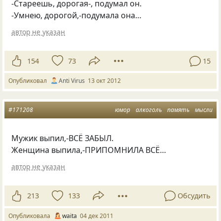
-Стареешь, дорогая-, подумал он.
-Умнею, дорогой,-подумала она…
автор не указан
154
73
15
Опубликовал
Anti Virus
13 окт 2012
#171208
юмор
алкоголь
память
мысли
Мужик выпил,-ВСЁ ЗАБЫЛ.
Женщина выпила,-ПРИПОМНИЛА ВСЁ…
автор не указан
213
133
Обсудить
Опубликовала
waita
04 дек 2011