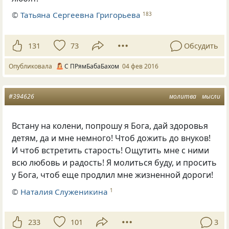
©
Татьяна Сергеевна Григорьева
183
131
73
Обсудить
Опубликовала
С ПРямБабаБахом
04 фев 2016
#394626
молитва
мысли
Встану на колени, попрошу я Бога, дай здоровья
детям, да и мне немного! Чтоб дожить до внуков!
И чтоб встретить старость! Ощутить мне с ними
всю любовь и радость! Я молиться буду, и просить
у Бога, чтоб еще продлил мне жизненной дороги!
©
Наталия Служеникина
1
233
101
3