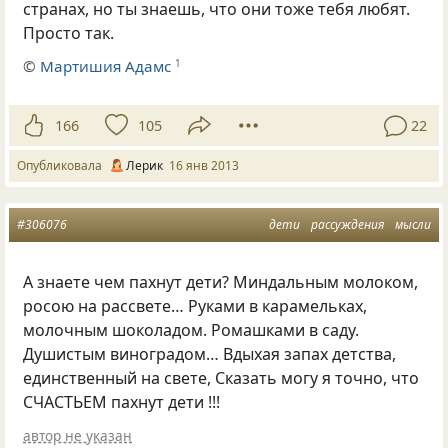
странах, но ты знаешь, что они тоже тебя любят.
Просто так.
©
Мартишия Адамс
1
166
105
22
Опубликовала
Лерик
16 янв 2013
#306076
дети
рассуждения
мысли
А знаете чем пахнут дети? Миндальным молоком,
росою на рассвете… Руками в карамельках,
молочным шоколадом. Ромашками в саду.
Душистым виноградом… Вдыхая запах детства,
единственный на свете, Сказать могу я точно, что
СЧАСТЬЕМ пахнут дети !!!
автор не указан