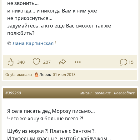
не звонить…
и никогда… и никогда Вам к ним уже
не прикоснуться…
задумайтесь, а кто еще Вас сможет так же
полюбить?
©
Лана Карпинская
1
340
207
15
Опубликовала
Лерик
01 июл 2013
#399260
мысли
желание
новогоднее
Я села писать дед Морозу письмо…
Чего же хочу я больше всего ?!
Шубу из норки ?! Платье с бантом ?!
И туфельки красные, и чтоб с каблучком…