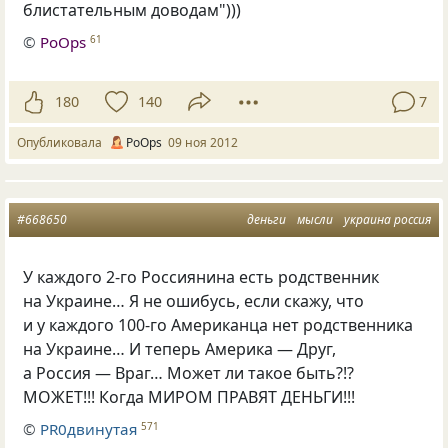
блистательным доводам")))
©
PoOps
61
180
140
7
Опубликовала
PoOps
09 ноя 2012
#668650
деньги
мысли
украина россия
У каждого 2-го Россиянина есть родственник
на Украине… Я не ошибусь, если скажу, что
и у каждого 100-го Американца нет родственника
на Украине… И теперь Америка — Друг,
а Россия — Враг… Может ли такое быть?!?
МОЖЕТ!!! Когда МИРОМ ПРАВЯТ ДЕНЬГИ!!!
©
PR0двинутая
571