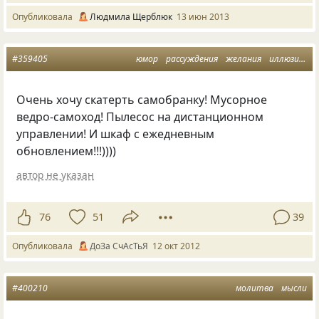
Опубликовала
Людмила Щерблюк
13 июн 2013
#359405
юмор
рассуждения
желания
иллюзии
м
Очень хочу скатерть самобранку! Мусорное
ведро-самоход! Пылесос на дистанционном
управлении! И шкаф с ежедневным
обновлением!!!))))
автор не указан
76
51
39
Опубликовала
ДоЗа СчАсТьЯ
12 окт 2012
#400210
молитва
мысли