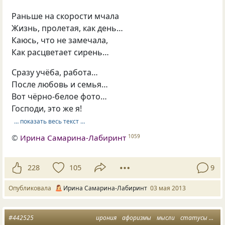
Раньше на скорости мчала
Жизнь, пролетая, как день…
Каюсь, что не замечала,
Как расцветает сирень…
Сразу учёба, работа…
После любовь и семья…
Вот чёрно-белое фото…
Господи, это же я!
… показать весь текст …
©
Ирина Самарина-Лабиринт
1059
228
105
9
Опубликовала
Ирина Самарина-Лабиринт
03 мая 2013
#442525
ирония
афоризмы
мысли
статусы
вза