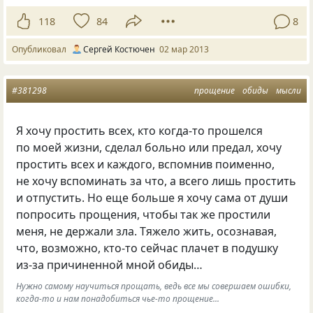
118
84
8
Опубликовал
Сергей Костючен
02 мар 2013
#381298
прощение
обиды
мысли
Я хочу простить всех, кто когда-то прошелся
по моей жизни, сделал больно или предал, хочу
простить всех и каждого, вспомнив поименно,
не хочу вспоминать за что, а всего лишь простить
и отпустить. Но еще больше я хочу сама от души
попросить прощения, чтобы так же простили
меня, не держали зла. Тяжело жить, осознавая,
что, возможно, кто-то сейчас плачет в подушку
из-за причиненной мной обиды…
Нужно самому научиться прощать, ведь все мы совершаем ошибки,
когда-то и нам понадобиться чье-то прощение...