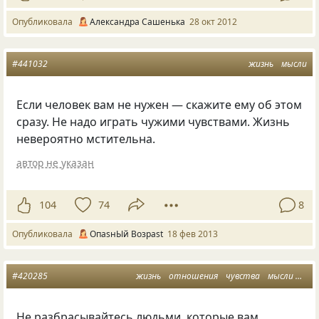
Опубликовала
Александра Сашенька
28 окт 2012
#441032
жизнь
мысли
Если человек вам не нужен — скажите ему об этом
сразу. Не надо играть чужими чувствами. Жизнь
невероятно мстительна.
автор не указан
104
74
8
Опубликовала
ОпasнЫй Возраst
18 фев 2013
#420285
жизнь
отношения
чувства
мысли
нуж
Не разбрасывайтесь людьми, которые вам