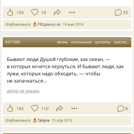
150
18
33
Опубликовала
PR0двинутая
19 мая 2014
#477098
жизнь
отношения
цитаты
чувства
м
Бывают люди Душой глубокие, как океан, —
в которых хочется окунуться. И бывают люди, как
лужи, которых надо обходить, — чтобы
не запачкаться…
автор не указан
192
110
8
Опубликовала
Tatiyna
15 апр 2013