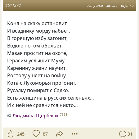
#511272
частушка
мысли
шутка
Коня на скаку остановит
И всаднику морду набьет.
В горящую избу загонит,
Водою потом обольет.
Мазая простит на охоте,
Герасим услышит Муму.
Каренину жизни научит,
Ростову ушлет на войну.
Кота с Лукоморья прогонит,
Русалку помирит с Садко.
Есть женщина в русских селеньях…
И с ней не сравнится никто…
©
Людмила Щерблюк
7698
245
87
31