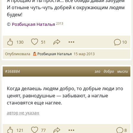
Я прощаю и ты прости… Все обиды давай забудем
И отныне чуть-чуть добрей к окружающим людям
будем!
©
Розбицкая Наталья
2313
130
51
10
Опубликовала
Розбицкая Наталья
15 мар 2013
#368884
зло
добро
мысли
Когда делаешь людям добро, то добрые люди это
ценят, равнодушные — забывают, а наглые
становятся еще наглее.
автор не указан
121
77
8