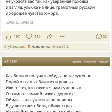
не украсят вас так, как уверенная походка
и взгляд, улыбка на лице, грамотный русский
и хорошее чувство юмора.
автор не указан
197
110
52
Опубликовала
Neznakomka
19 янв 2012
#315860
жизнь
чувства
мысли
Как больно получать обиды не заслуженно.
Порой от самых близких и родных.
Или от тех, кто кажется нам суженным,
От самых- самых близких, дорогих.
Обиды — как ужасные пощечины.
В душе оставят боль, обиду, страх.
И ты поймёшь вдруг ясно и отчётливо