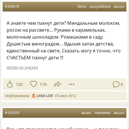
#306076
дети
рассуждения
мысли
А знаете чем пахнут дети? Миндальным молоком,
росою на рассвете… Руками в карамельках,
молочным шоколадом. Ромашками в саду.
Душистым виноградом… Вдыхая запах детства,
единственный на свете, Сказать могу я точно, что
СЧАСТЬЕМ пахнут дети !!!
автор не указан
132
116
6
Опубликовала
LANA-LIVE
05 июл 2012
#103059
жизнь
перемены
мысли