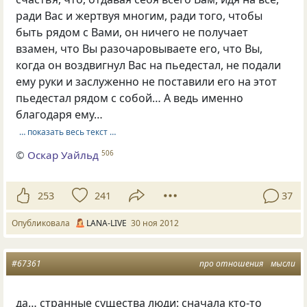
ради Вас и жертвуя многим, ради того, чтобы
быть рядом с Вами, он ничего не получает
взамен, что Вы разочаровываете его, что Вы,
когда он воздвигнул Вас на пьедестал, не подали
ему руки и заслуженно не поставили его на этот
пьедестал рядом с собой… А ведь именно
благодаря ему…
… показать весь текст …
©
Оскар Уайльд
506
253
241
37
Опубликовала
LANA-LIVE
30 ноя 2012
#67361
про отношения
мысли
да… странные существа люди: сначала кто-то