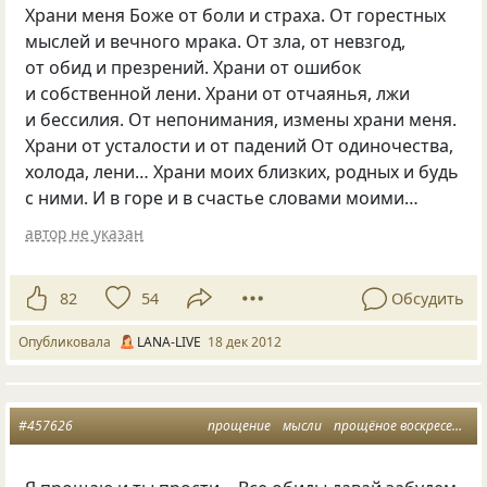
Храни меня Боже от боли и страха. От горестных
мыслей и вечного мрака. От зла, от невзгод,
от обид и презрений. Храни от ошибок
и собственной лени. Храни от отчаянья, лжи
и бессилия. От непонимания, измены храни меня.
Храни от усталости и от падений От одиночества,
холода, лени… Храни моих близких, родных и будь
с ними. И в горе и в счастье словами моими…
автор не указан
82
54
Обсудить
Опубликовала
LANA-LIVE
18 дек 2012
#457626
прощение
мысли
прощёное воскресение