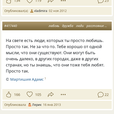
134
119
25
Опубликовал(а)
vladimira
02 ноя 2012
#417440
любовь
дружба
люди
расстояние
мысл
На свете есть люди, которых ты просто любишь.
Просто так. Не за что-то. Тебе хорошо от одной
мысли, что они существуют. Они могут быть
очень далеко, в других городах, даже в других
странах, но ты знаешь, что они тоже тебя любят.
Просто так.
©
Мартишия Адамс
1
166
105
22
Опубликовала
Лерик
16 янв 2013