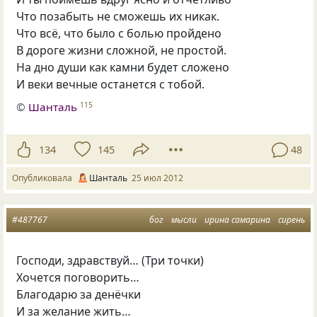
Что позабыть не сможешь их никак.
Что всё, что было с болью пройдено
В дороге жизни сложной, не простой.
На дно души как камни будет сложено
И веки вечные останется с тобой.
©
Шанталь
115
134
145
48
Опубликовала
Шанталь
25 июл 2012
#487767
бог
мысли
ирина самарина
сирень
Господи, здравствуй… (Три точки)
Хочется поговорить…
Благодарю за денёчки
И за желание жить…