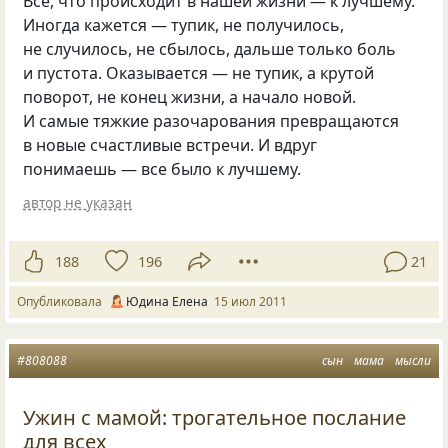
Все, что происходит в нашей жизни — к лучшему.
Иногда кажется — тупик, не получилось,
не случилось, не сбылось, дальше только боль
и пустота. Оказывается — не тупик, а крутой
поворот, не конец жизни, а начало новой.
И самые тяжкие разочарования превращаются
в новые счастливые встречи. И вдруг
понимаешь — все было к лучшему.
автор не указан
188
196
21
Опубликовала
Юдина Елена
15 июл 2011
#808088
сын
мама
мысли
Ужин с мамой: трогательное послание
для всех