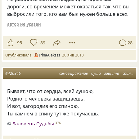
дороги, со временем может оказаться так, что вы
выбросили того, кто вам был нужен больше всех.
автор не указан
95
89
28
Опубликовала
IrinaAleksss
20 янв 2013
#420846
самовыражение
душа
защита
спина
м
Бывает, что от сердца, всей душою,
Родного человека защищаешь.
И вот, загородив его спиною,
Ты камнем в спину тут же получаешь.
©
Баловень Судьбы
376