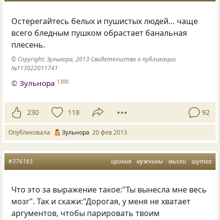
Остерегайтесь белых и пушистых людей… чаще
всего бледным пушком обрастает банальная
плесень.
© Copyright: Зульнора, 2013 Свидетельство о публикации
№113022011741
©
Зульнора
1300
230
118
92
Опубликовала
Зульнора
20 фев 2013
#376165
ирония
мужчины
мысли
шутка
Что это за выражение такое:"Ты вынесла мне весь
мозг". Так и скажи:"Дорогая, у меня не хватает
аргументов, чтобы парировать твоим