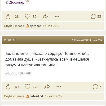
©
Досолар
339
128
80
55
Опубликовала
Досолар
17 ноя 2012
#310311
размышления
мысли
Больно мне"-, сказало сердце," Тошно мне"-,
добавила душа. «Заткнулись все"-, вмешался
разум и наступила тишина…
автор не указан
169
178
7
Опубликовала
LANA-LIVE
17 июл 2012