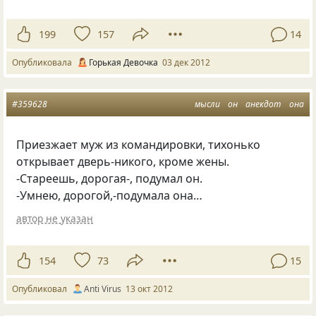
199
157
14
Опубликовала
Горькая Девочка
03 дек 2012
#359628
мысли
он
анекдот
она
Приезжает муж из командировки, тихонько
открывает дверь-никого, кроме жены.
-Стареешь, дорогая-, подумал он.
-Умнею, дорогой,-подумала она…
автор не указан
154
73
15
Опубликовал
Anti Virus
13 окт 2012