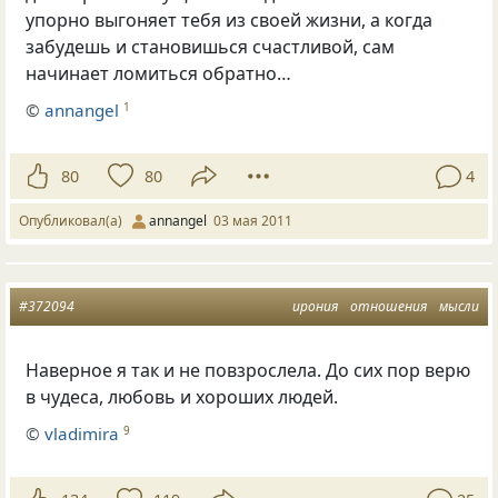
упорно выгоняет тебя из своей жизни, а когда
забудешь и становишься счастливой, сам
начинает ломиться обратно…
©
annangel
1
80
80
4
Опубликовал(а)
annangel
03 мая 2011
#372094
ирония
отношения
мысли
Наверное я так и не повзрослела. До сих пор верю
в чудеса, любовь и хороших людей.
©
vladimira
9