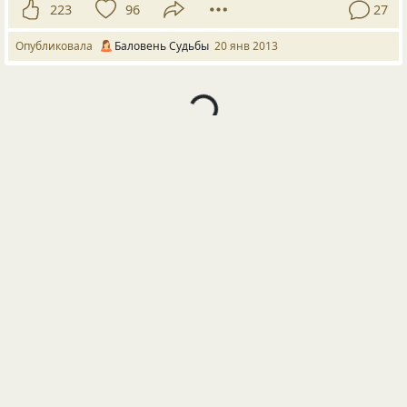
223
96
27
Опубликовала
Баловень Судьбы
20 янв 2013
Загрузка жемчужин...
Загружаем следующую страницу…
ПОСЛЕДНИЕ КОММЕНТАРИИ
Регина ГенинаGuseva
Да физрук сам был ещё тот мазурик
klюkva
Прям как тут все...
klюkva
Док... Ты серезно сейчас ??? Ну реально типо умная
мысль и в цитаты?