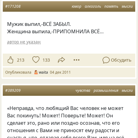
#171208
юмор
алкоголь
память
мысли
Мужик выпил,-ВСЁ ЗАБЫЛ.
Женщина выпила,-ПРИПОМНИЛА ВСЁ…
автор не указан
213
133
Обсудить
Опубликовала
waita
04 дек 2011
#389209
чувства
размышления
мысли
«Неправда, что любящий Вас человек не может
Вас покинуть! Может! Поверьте! Может! Он
сделает это, рано или поздно осознав, что его
отношения с Вами не приносят ему радости и
счастья, что, отдавая себя всего Вам, идя на всё,