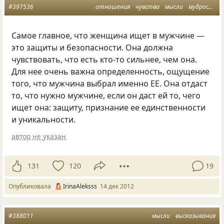
#397536
отношения
чувства
мысли
мудрость
Самое главное
,
что женщина ищет в мужчине —
это защиты и безопасности. Она должна
чувствовать
,
что есть кто-то сильнее
,
чем она.
Для нее очень важна определенность
,
ощущение
того
,
что мужчина выбрал именно ЕЕ. Она отдаст
то
,
что нужно мужчине
,
если он даст ей то
,
чего
ищет она: защиту
,
признание ее единственности
и уникальности.
автор не указан
131
120
19
Опубликовала
IrinaAleksss
14 дек 2012
#388011
мысли
высказывания