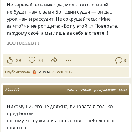
Не зарекайтесь никогда, мол этого со мной
не будет, нам с вами Бог один судья — он даст
урок нам и рассудит. Не сокрушайтесь: «Мне
за что?» и не ропщите: «Вот у этой…» Поверьте,
каждому своё, а мы лишь за себя в ответе!!!
автор не указан
29
24
8
Опубликовала
ЗАноЗА
25 сен 2012
#655295
жизнь
стихи
рассуждения
долг
Никому ничего не должна, виновата я только
пред Богом,
потому, что у жизни дорога. холст небеленого
полотна…