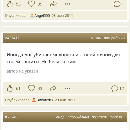
53
39
1
Опубликовал
Аngel555
03 июн 2011
#427417
жизнь
рассуждения
Иногда Бог убирает человека из твоей жизни для
твоей защиты. Не беги за ним…
автор не указан
61
43
12
Опубликовала
Виконтик
29 янв 2013
#359405
юмор
рассуждения
желания
иллюзии
м