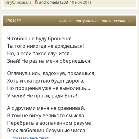
Опубликовала
andromeda1203
10 ноя 2011
#503076
любовь
рассуждения
расставания
любовная лирика
Я тобою не буду брошена!
Ты того никогда не дождёшься!
Но, а если такое случится…
Знай! Не раз на меня обернёшься!
Оглянувшись, вздохнув, покаешься,
Хоть и скатертью будет дорога,
Но прощенья уже не вымолишь…
У меня! Не проси, ради Бога!
А с другими меня не сравнивай,
В том не вижу великого смысла —
Перебрать в воспалённом разуме
Всех любовниц безумные числа.
… показать весь текст …