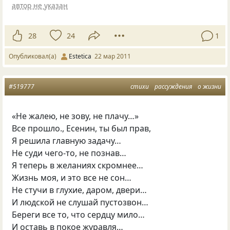
автор не указан
28
24
1
Опубликовал(а)
Estetica
22 мар 2011
#519777
стихи
рассуждения
о жизни
«Не жалею, не зову, не плачу…»
Все прошло., Есенин, ты был прав,
Я решила главную задачу…
Не суди чего-то, не познав…
Я теперь в желаниях скромнее…
Жизнь моя, и это все не сон…
Не стучи в глухие, даром, двери…
И людской не слушай пустозвон…
Береги все то, что сердцу мило…
И оставь в покое журавля…