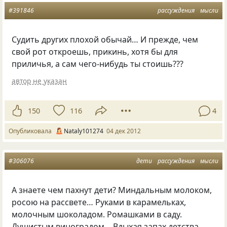
#391846
рассуждения
мысли
Судить других плохой обычай… И прежде, чем
свой рот откроешь, прикинь, хотя бы для
приличья, а сам чего-нибудь ты стоишь???
автор не указан
150
116
4
Опубликовала
Nataly101274
04 дек 2012
#306076
дети
рассуждения
мысли
А знаете чем пахнут дети? Миндальным молоком,
росою на рассвете… Руками в карамельках,
молочным шоколадом. Ромашками в саду.
Душистым виноградом… Вдыхая запах детства,