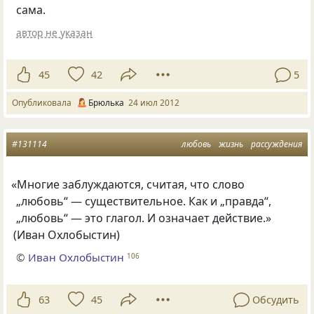
сама.
автор не указан
45
42
5
Опубликовала
Брюлька
24 июл 2012
#131114
любовь
жизнь
рассуждения
«
Многие заблуждаются, считая, что слово
„любовь“ — существительное. Как и „правда“,
„любовь“ — это глагол. И означает действие.»
(
Иван Охлобыстин)
©
Иван Охлобыстин
106
63
45
Обсудить