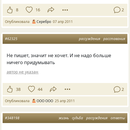
8
16
2
Опубликовала
Серебро
07 апр 2011
#62325
рассуждения
расставания
Не пишет, значит не хочет. И не надо больше
ничего придумывать
автор не указан
38
44
2
Опубликовала
OOO OOO
25 апр 2011
#348198
жизнь
судьба
рассуждения
ответы