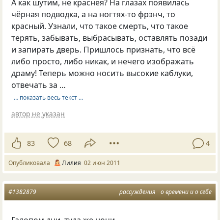
А как шутим, не краснея? На глазах появилась
чёрная подводка, а на ногтях-то фрэнч, то
красный. Узнали, что такое смерть, что такое
терять, забывать, выбрасывать, оставлять позади
и запирать дверь. Пришлось признать, что всё
либо просто, либо никак, и нечего изображать
драму! Теперь можно носить высокие каблуки,
отвечать за …
… показать весь текст …
автор не указан
83
68
4
Опубликовала
Лилия
02 июн 2011
#1382879
рассуждения
о времени и о себе
Галопом дни, туда же ночи