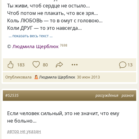
Ты живи, чтоб сердце не остыло…
Чтоб потом не плакать, что все зря…
Коль ЛЮБОВЬ — то в омут с головою…
Коли ДРУГ — то это навсегда…
… показать весь текст …
©
Людмила Щерблюк
7698
183
80
13
Опубликовала
Людмила Щерблюк
30 июн 2013
#52535
рассуждения
разное
Если человек сильный, это не значит, что ему
не больно…
автор не указан