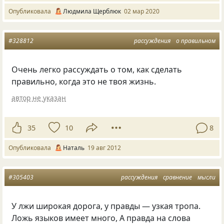
Опубликовала
Людмила Щерблюк
02 мар 2020
#328812
рассуждения
о правильном
Очень легко рассуждать о том, как сделать
правильно, когда это не твоя жизнь.
автор не указан
35
10
8
Опубликовала
Наталь
19 авг 2012
#305403
рассуждения
сравнение
мысли
У лжи широкая дорога, у правды — узкая тропа.
Ложь языков имеет много, А правда на слова