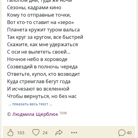
Сезоны, кадрами кино
Кому то отправные точки,
Вот кто-то ставит на «зеро»
Планета кружит туром вальса
Так круг за кругом, все быстрей
Скажите, как мне удержаться
С оси не вылететь своей…
Ночное небо в хороводе
Созвездий в полночь череда
Ответьте, купол, кто возводит
Куда стремглав бегут года
И исчезают во вселенной
Чтобы вернуться, но без нас
… показать весь текст …
©
Людмила Щерблюк
7698
163
24
40