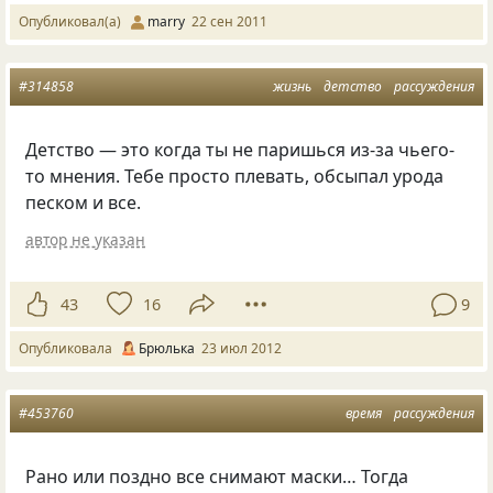
Опубликовал(а)
marry
22 сен 2011
#314858
жизнь
детство
рассуждения
Детство — это когда ты не паришься из-за чьего-
то мнения. Тебе просто плевать, обсыпал урода
песком и все.
автор не указан
43
16
9
Опубликовала
Брюлька
23 июл 2012
#453760
время
рассуждения
Рано или поздно все снимают маски… Тогда