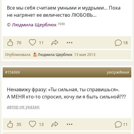
Все мы себя считаем умными и мудрыми… Пока
не нагрянет ее величество ЛЮБОВЬ…
©
Людмила Щерблюк
7698
70
11
18
Опубликовала
Людмила Щерблюк
13 мая 2013
#156066
рассуждения
Ненавижу фразу: «Ты сильная, ты справишься».
А МЕНЯ кто-то спросил, хочу ли я быть сильной???
автор не указан
35
13
11