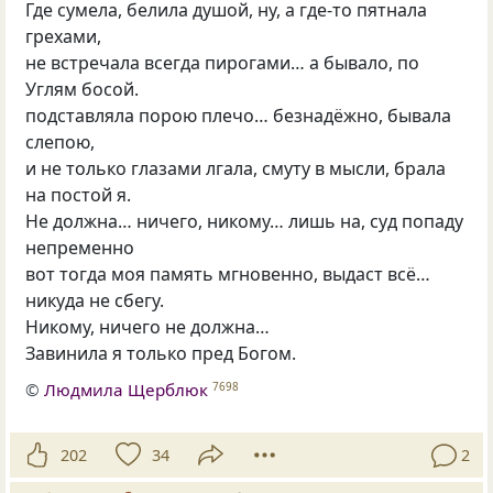
Где сумела, белила душой, ну, а где-то пятнала
грехами,
не встречала всегда пирогами… а бывало, по
Углям босой.
подставляла порою плечо… безнадёжно, бывала
слепою,
и не только глазами лгала, смуту в мысли, брала
на постой я.
Не должна… ничего, никому… лишь на, суд попаду
непременно
вот тогда моя память мгновенно, выдаст всё…
никуда не сбегу.
Никому, ничего не должна…
Завинила я только пред Богом.
©
Людмила Щерблюк
7698
202
34
2