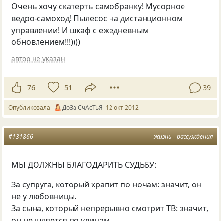
Очень хочу скатерть самобранку! Мусорное
ведро-самоход! Пылесос на дистанционном
управлении! И шкаф с ежедневным
обновлением!!!))))
автор не указан
76
51
39
Опубликовала
ДоЗа СчАсТьЯ
12 окт 2012
#131866
жизнь
рассуждения
МЫ ДОЛЖНЫ БЛАГОДАРИТЬ СУДЬБУ:
За супруга, который храпит по ночам: значит, он
не у любовницы.
За сына, который непрерывно смотрит ТВ: значит,
он не шляется по улицам.