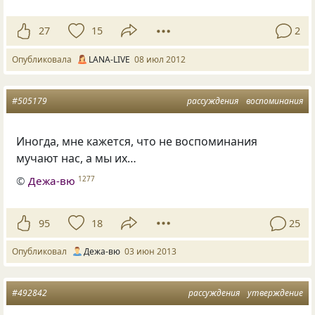
27
15
2
Опубликовала
LANA-LIVE
08 июл 2012
#505179
рассуждения
воспоминания
Иногда, мне кажется, что не воспоминания
мучают нас, а мы их…
©
Дежа-вю
1277
95
18
25
Опубликовал
Дежа-вю
03 июн 2013
#492842
рассуждения
утверждение