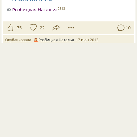
©
Розбицкая Наталья
2313
75
22
10
Опубликовала
Розбицкая Наталья
17 июн 2013
#46641
ирония
рассуждения
На одной из лекций уважаемый профессор
спросил:
— Есть ли среди вас верующие?
Несколько человек встали.
— Мы на нашем уроке химии будем изучать
вещества, которые можно увидеть, потрогать
и попробовать. А вот с Богом проделать этого
нельзя, следовательно, Его нет. Теперь можете
садиться.