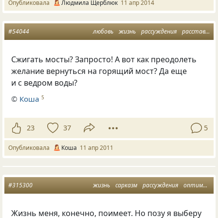
Опубликовала
Людмила Щерблюк
11 апр 2014
#54044
любовь
жизнь
рассуждения
расставания
Сжигать мосты? Запросто! А вот как преодолеть
желание вернуться на горящий мост? Да еще
и с ведром воды?
©
Коша
5
23
37
5
Опубликовала
Коша
11 апр 2011
#315300
жизнь
сарказм
рассуждения
оптимизм
Жизнь меня, конечно, поимеет. Но позу я выберу