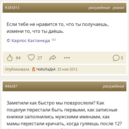
#385813
рассуждения
разное
Если тебе не нравится то, что ты получаешь,
измени то, что ты даёшь.
©
Карлос Кастанеда
161
64
27
3
Опубликовала
ЧоКоЛаДкА
25 ноя 2012
#84287
рассуждения
Заметили как быстро мы повзрослели? Как
поцелуи перестали быть первыми, как записные
книжки заполнились мужскими именами, как
мамы перестали кричать, когда гуляешь после 12?