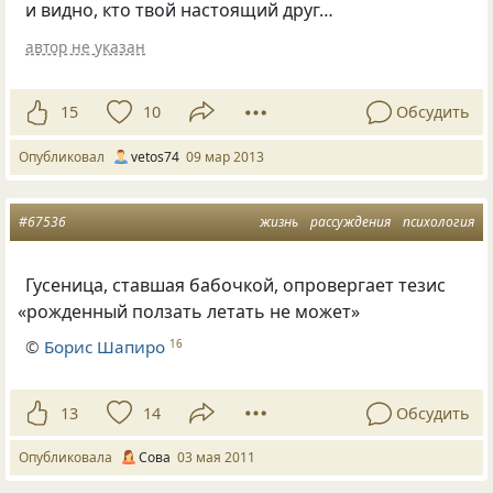
и видно, кто твой настоящий друг…
автор не указан
15
10
Обсудить
Опубликовал
vetos74
09 мар 2013
#67536
жизнь
рассуждения
психология
Гусеница, ставшая бабочкой, опровергает тезис
«
рожденный ползать летать не может»
©
Борис Шапиро
16
13
14
Обсудить
Опубликовала
Сова
03 мая 2011