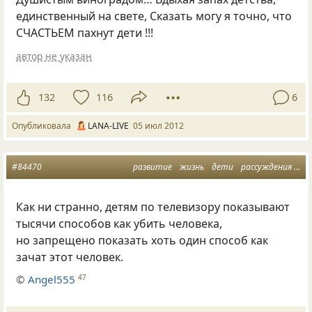
единственный на свете, Сказать могу я точно, что
СЧАСТЬЕМ пахнут дети !!!
автор не указан
132
116
6
Опубликовала
LANA-LIVE
05 июл 2012
#84470
развитие
жизнь
дети
рассуждения
ра
Как ни странно, детям по телевизору показывают
тысячи способов как убить человека,
но запрещено показать хоть один способ как
зачат этот человек.
©
Аngel555
47