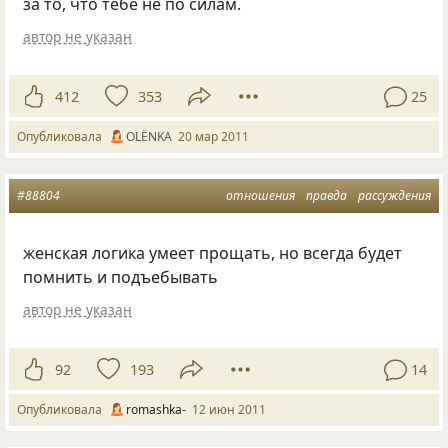
за то, что тебе не по силам.
автор не указан
412
353
25
Опубликовала
OLЁNKA
20 мар 2011
#88804
отношения
правда
рассуждения
женская логика умеет прощать, но всегда будет
помнить и подъебывать
автор не указан
92
193
14
Опубликовала
romashka-
12 июн 2011