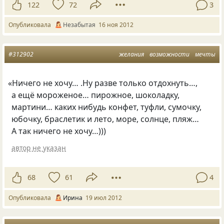
122
72
3
Опубликовала
Незабытая
16 ноя 2012
#312902
желания
возможности
мечты
«
Ничего не хочу… .Ну разве только отдохнуть…,
а ещё мороженое… пирожное, шоколадку,
мартини… каких нибудь конфет, туфли, сумочку,
юбочку, браслетик и лето, море, солнце, пляж…
А так ничего не хочу…)))
автор не указан
68
61
4
Опубликовала
Ирина
19 июл 2012