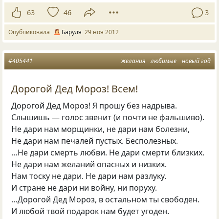
63
46
3
Опубликовала
Баруля
29 ноя 2012
#405441
желания
любимые
новый год
Дорогой Дед Мороз! Всем!
Дорогой Дед Мороз! Я прошу без надрыва.
Слышишь — голос звенит
(
и почти не фальшиво).
Не дари нам морщинки, не дари нам болезни,
Не дари нам печалей пустых. Бесполезных.
…Не дари смерть любви. Не дари смерти близких.
Не дари нам желаний опасных и низких.
Нам тоску не дари. Не дари нам разлуку.
И стране не дари ни войну, ни поруху.
…Дорогой Дед Мороз, в остальном ты свободен.
И любой твой подарок нам будет угоден.