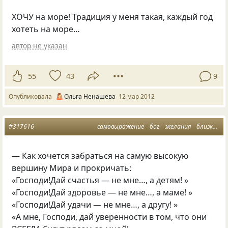
ХОЧУ на море! Традиция у меня такая, каждый год
хотеть на море…
автор не указан
55
43
9
Опубликовала
Ольга Ненашева
12 мар 2012
#317616
самовыражение
бог
желания
близкие
— Как хочется забраться на самую высокую
вершину Мира и прокричать:
«Господи!Дай счастья — не мне…, а детям! »
«Господи!Дай здоровье — не мне…, а маме! »
«Господи!Дай удачи — не мне…, а другу! »
«А мне, Господи, дай уверенности в том, что они