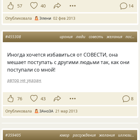
57
40
14
Опубликовала
Элени
02 фев 2013
#455308
ирония
люди
совесть
желания
поступки
Иногда хочется избавиться от СОВЕСТИ, она
мешает поступать с другими людьми так, как они
поступали со мной!
автор не указан
76
43
8
Опубликовала
ЗАноЗА
21 мар 2013
#359405
юмор
рассуждения
желания
иллюзии
м