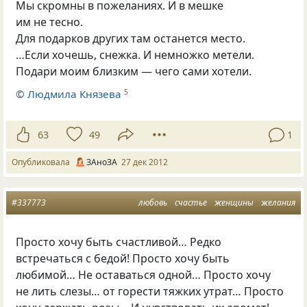
Мы скромны в пожеланиях. И в мешке
им не тесно.
Для подарков других там останется место.
…Если хочешь, снежка. И немножко метели.
Подари моим близким — чего сами хотели.
©
Людмила Князева
5
63
49
1
Опубликовала
ЗАноЗА
27 дек 2012
#337773
любовь
счастье
женщины
желания
Просто хочу быть счастливой… Редко
встречаться с бедой! Просто хочу быть
любимой… Не оставаться одной… Просто хочу
не лить слезы… от горести тяжких утрат… Просто