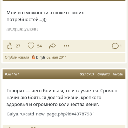
Мои возможности в шоке от моих
потребностей…)))
автор не указан
27
54
1
Опубликовала
Dinyli
02 мая 2011
#381181
желания
страхи
мысли
Говорят — чего боишься, то и случается. Срочно
начинаю бояться долгой жизни, крепкого
здоровья и огромного количества денег.
Galya.ru/catd_new_page.php?id=4378798
1