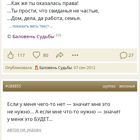
…Как же ты оказалась права!
…Ты прости, что свиданья не частые,
…Дом, дела, да работа, семья.
… показать весь текст …
©
Баловень Судьбы
376
117
80
27
Опубликовала
Баловень Судьбы
07 сен 2012
#388855
шутки
желания
Если у меня чего-то нет — значит мне это
не нужно… А если мне что-то нужно — значит
у меня это БУДЕТ…
автор не указан