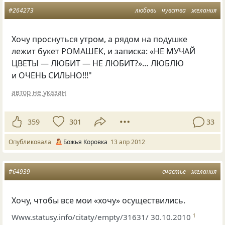
#264273
любовь
чувства
желания
Хочу проснуться утром, а рядом на подушке
лежит букет РОМАШЕК, и записка: «НЕ МУЧАЙ
ЦВЕТЫ — ЛЮБИТ — НЕ ЛЮБИТ?»… ЛЮБЛЮ
и ОЧЕНЬ СИЛЬНО!!!"
автор не указан
359
301
33
Опубликовала
Божья Коровка
13 апр 2012
#64939
счастье
желания
Хочу, чтобы все мои
«
хочу» осуществились.
Www.statusy.info/citaty/empty/31631/ 30.10.2010
1