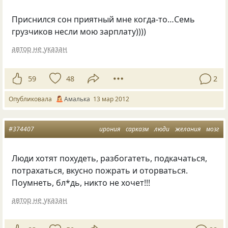
Приснился сон приятный мне когда-то…Семь
грузчиков несли мою зарплату))))
автор не указан
59
48
2
Опубликовала
Амалька
13 мар 2012
#374407
ирония
сарказм
люди
желания
мозг
Люди хотят похудеть, разбогатеть, подкачаться,
потрахаться, вкусно пожрать и оторваться.
Поумнеть, бл*дь, никто не хочет!!!
автор не указан