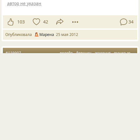
автор не указан
103
42
34
Опубликовала
Марена
25 мая 2012
#119907
правда
девушки
желания
точка зрения
В каждой девушке должна быть своя Изюминка…
Безуминка… и Тараканинка…)))
автор не указан
21
30
5
Опубликовал
Алексей Уткин
25 авг 2011
Следующая страница загружена.