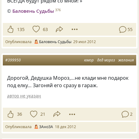
ВСЕГДА будут рядом со мной! »
©
Баловень Судьбы
376
135
63
55
Опубликовала
Баловень Судьбы
29 июл 2012
#399950
юмор
дед мороз
желания
Дорогой, Дедушка Мороз,…не клади мне подарок
под елку… Загоняй его сразу в гараж.
автор не указан
36
21
2
Опубликовала
ЗАноЗА
18 дек 2012