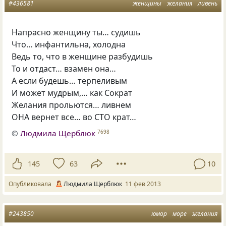
#436581
женщины
желания
ливень
Напрасно женщину ты… судишь
Что… инфантильна, холодна
Ведь то, что в женщине разбудишь
То и отдаст… взамен она…
А если будешь… терпеливым
И может мудрым,… как Сократ
Желания прольются… ливнем
ОНА вернет все… во СТО крат…
©
Людмила Щерблюк
7698
145
63
10
Опубликовала
Людмила Щерблюк
11 фев 2013
#243850
юмор
море
желания