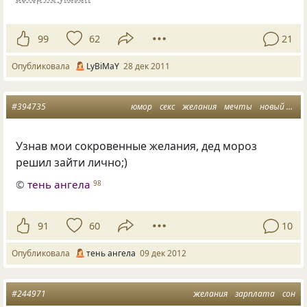
99
62
21
Опубликовала
LyBiMaY
28 дек 2011
#394735
юмор
секс
желания
мечты
новый год
Узнав мои сокровенные желания, дед мороз
решил зайти лично;)
©
тень ангела
98
91
60
10
Опубликовала
тень ангела
09 дек 2012
#244971
желания
зарплата
сон