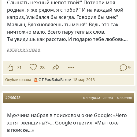
Слышать нежный шепот твой:" Потерпи моя
родная, я же рядом, я с тобой" И на каждый мой
каприз, Улыбался бы всегда. Говорил бы мне:"
Малыш, Вдохновляешь ты меня!" Ведь это так
ничтожно мало, Всего пару теплых слов.
Ты увидишь как расстаю, И подарю тебе любовь…
автор не указан
71
28
9
Опубликовала
С ПРямБабаБахом
18 мар 2013
#286038
женщины
поиск
желания
Мужчина набрал в поисковом окне Google: «Чего
хотят женщины?»… Google ответил: «Мы тоже
в поиске…»