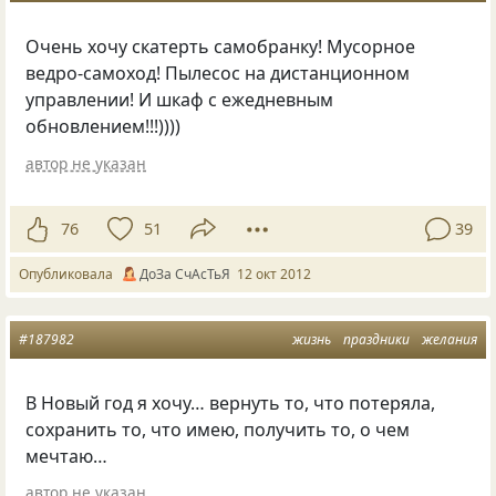
Очень хочу скатерть самобранку! Мусорное
ведро-самоход! Пылесос на дистанционном
управлении! И шкаф с ежедневным
обновлением!!!))))
автор не указан
76
51
39
Опубликовала
ДоЗа СчАсТьЯ
12 окт 2012
#187982
жизнь
праздники
желания
В Новый год я хочу… вернуть то, что потеряла,
сохранить то, что имею, получить то, о чем
мечтаю…
автор не указан