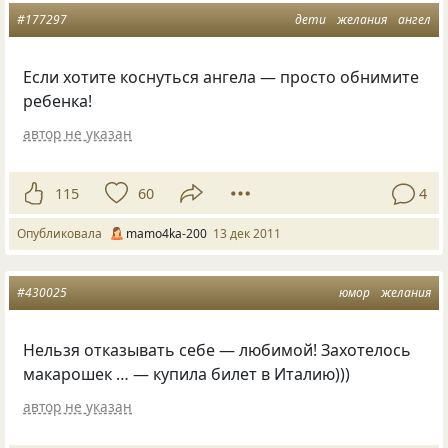
#177297
дети
желания
ангел
Если хотите коснуться ангела — просто обнимите
ребенка!
автор не указан
115
60
4
Опубликовала
mamo4ka-200
13 дек 2011
#430025
юмор
желания
Нельзя отказывать себе — любимой! Захотелось
макарошек … — купила билет в Италию)))
автор не указан