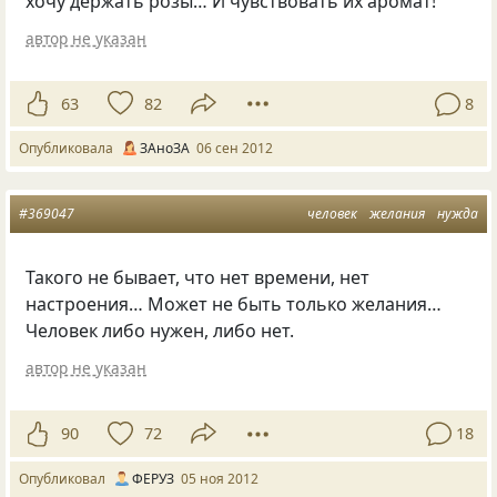
хочу держать розы… И чувствовать их аромат!
автор не указан
63
82
8
Опубликовала
ЗАноЗА
06 сен 2012
#369047
человек
желания
нужда
Такого не бывает, что нет времени, нет
настроения… Может не быть только желания…
Человек либо нужен, либо нет.
автор не указан
90
72
18
Опубликовал
ФЕРУЗ
05 ноя 2012