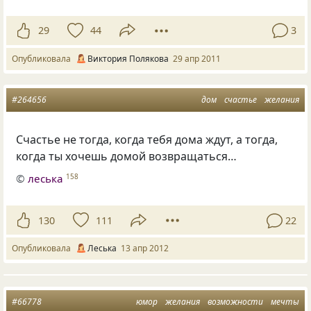
29
44
3
Опубликовала
Виктория Полякова
29 апр 2011
#264656
дом
счастье
желания
Счастье не тогда, когда тебя дома ждут, а тогда,
когда ты хочешь домой возвращаться…
©
леська
158
130
111
22
Опубликовала
Леська
13 апр 2012
#66778
юмор
желания
возможности
мечты