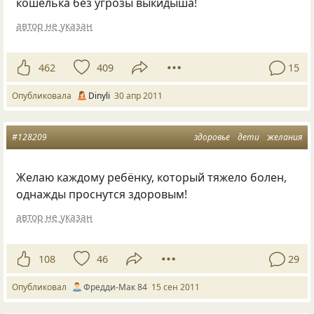
кошелька без угрозы выкидыша!
автор не указан
462
409
15
Опубликовала
Dinyli
30 апр 2011
#128209
здоровье
дети
желания
Желаю каждому ребёнку, который тяжело болен,
однажды проснутся здоровым!
автор не указан
108
46
29
Опубликовал
Фредди-Мак 84
15 сен 2011