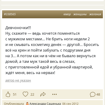
#338565
юмор
женщины
желания
Девчоночки!!!
Ну, скажите — ведь хочется поменяться
с мужиком местами… Не брить ноги недели 2
и не смывать косметику денёк — другой… Бросить
всё на хрен и пойти забухать с подругами дня
на 3… А потом как ни в чём не бывало вернуться
домой, а там муж такой весь в слезах,
с приготовленной едой и убранной квартирой,
ждёт меня, весь на нервах!
автор не указан
51
22
48
Опубликовала
Александра Сашенька
06 сен 2012