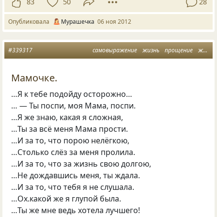
83
50
28
Опубликовала
Мурашечка
06 ноя 2012
#339317
самовыражение
жизнь
прощение
желания
Мамочке.
…Я к тебе подойду осторожно…
… — Ты поспи, моя Мама, поспи.
…Я же знаю, какая я сложная,
…Ты за всё меня Мама прости.
…И за то, что порою нелёгкою,
…Столько слёз за меня пролила.
…И за то, что за жизнь свою долгою,
…Не дождавшись меня, ты ждала.
…И за то, что тебя я не слушала.
…Ох.какой же я глупой была.
…Ты же мне ведь хотела лучшего!