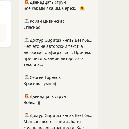
Двенадцать струн
Все как мы любим, Сереж... 🤗
Роман Цивинскас
Спасибо.
Дохтур Gugutцэ князь Беshбармакоff
Нет, это не авторский текст, а
авторская орфография... Причём,
при цитировании авторского
текста а...
Сергей Горелов
Красиво...умно))
Двенадцать струн
Вобла..))
Дохтур Gugutцэ князь Беshбармакоff
Меньше всего гения заботит
жизнь посредственности. Хотя,