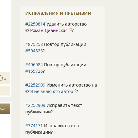
ИСПРАВЛЕНИЯ И ПРЕТЕНЗИИ
#2250814
Удалить авторство
©
Роман Цивинскас
?
42
#875258
Повтор публикации
#594823
?
#496984
Повтор публикации
#155726
?
3
#2252909
Изменить авторство на
©
Я не знаю кто автор
?
0
#2252909
Исправить текст
миг
публикации?
#374171
Исправить текст
публикации?