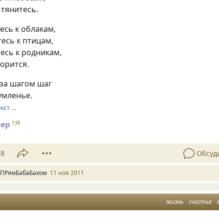
 тянитесь.
есь к облакам,
есь к птицам,
есь к родникам,
орится.
 за шагом шаг
умленье.
екст …
нер
136
18
Обсуд
 ПРямБабаБахом
11 ноя 2011
жизнь
счастье