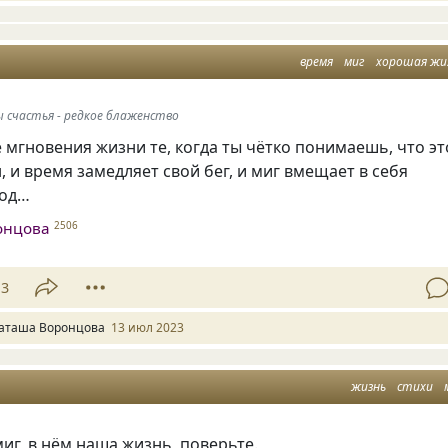
время
миг
хорошая жи
 счастья - редкое блаженство
мгновения жизни те, когда ты чётко понимаешь, что эт
, и время замедляет свой бег, и миг вмещает в себя
год…
онцова
2506
13
аташа Воронцова
13 июл 2023
жизнь
стихи
г, в нём наша жизнь, поверьте.