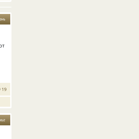
знь
от
19
миг