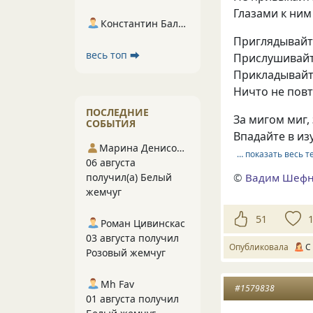
Глазами к ним
Константин Балухта
Приглядывайт
весь топ ⮕
Прислушивайт
Прикладывайт
Ничто не повт
ПОСЛЕДНИЕ
За мигом миг,
СОБЫТИЯ
Впадайте в из
Марина Денисова 5
… показать весь т
06 августа
©
Вадим Шеф
получил(а) Белый
жемчуг
51
Роман Цивинскас
03 августа получил
Опубликовала
С
Розовый жемчуг
Mh Fav
#1579838
01 августа получил