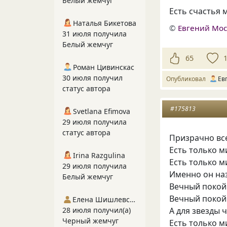
Белый жемчуг
Есть счастья 
Наталья Бикетова
©
Евгений Мо
31 июля получила
Белый жемчуг
65
Роман Цивинскас
30 июля получил
Опубликовал
Ев
статус автора
#175813
Svetlana Efimova
29 июля получила
статус автора
Призрачно вс
Есть только м
Irina Razgulina
Есть только 
29 июля получила
Именно он на
Белый жемчуг
Вечный покой 
Вечный покой
Елена Шишлевская
А для звезды 
28 июля получил(а)
Черный жемчуг
Есть только м