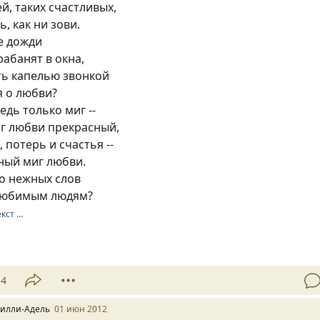
й, таких счастливых,
, как ни зови.
е дожди
рабанят в окна,
ть капелью звонкой
 о любви?
едь только миг --
г любви прекрасный,
 потерь и счастья --
ный миг любви.
о нежных слов
любимым людям?
екст …
14
илли-Адель
01 июн 2012