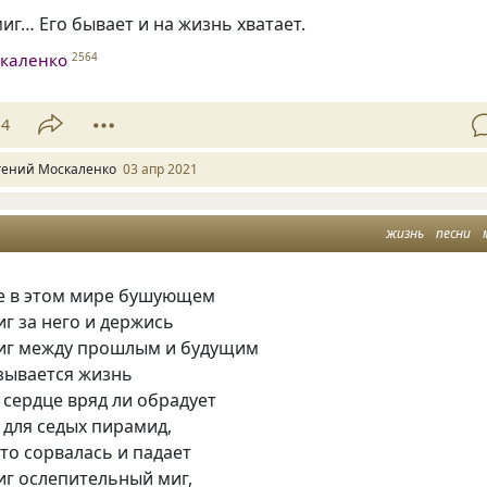
миг… Его бывает и на жизнь хватает.
скаленко
2564
14
гений Москаленко
03 апр 2021
жизнь
песни
е в этом мире бушующем
иг за него и держись
миг между прошлым и будущим
зывается жизнь
сердце вряд ли обрадует
 для седых пирамид,
что сорвалась и падает
иг ослепительный миг,