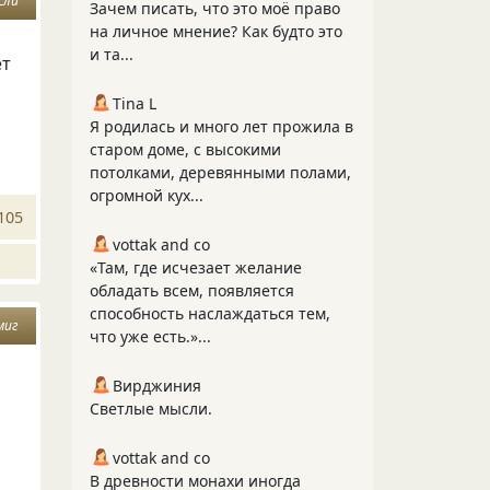
сли
Зачем писать, что это моё право
на личное мнение? Как будто это
и та...
ет
Tina L
Я родилась и много лет прожила в
старом доме, с высокими
потолками, деревянными полами,
огромной кух...
105
vottak and co
«Там, где исчезает желание
обладать всем, появляется
способность наслаждаться тем,
миг
что уже есть.»...
Вирджиния
Светлые мысли.
vottak and co
В древности монахи иногда