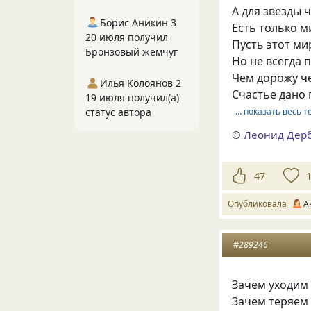
А для звезды 
Борис Аникин 3
Есть только м
20 июля получил
Пусть этот ми
Бронзовый жемчуг
Но не всегда 
Чем дорожу ч
Илья Колоянов 2
Счастье дано 
19 июля получил(а)
статус автора
… показать весь т
©
Леонид Дер
47
Опубликовала
А
#289246
Зачем уходим 
Зачем теряем