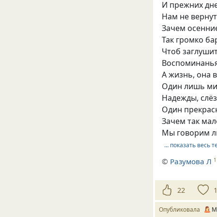
И прежних дне
Нам не вернуть
Зачем осенни
Так громко ба
Чтоб заглуши
Воспоминанья
А жизнь, она в
Один лишь ми
Надежды, слёз,
Один прекрас
Зачем так мал
Мы говорим 
… показать весь т
©
Разумова Л
1
22
Опубликовала
М