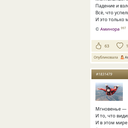
Падение и взл
Всё, что успел
И это только 
©
Аминора
997
63
Опубликовала
А
#1831479
Мгновенье — к
И то, что вид
И в этом мире