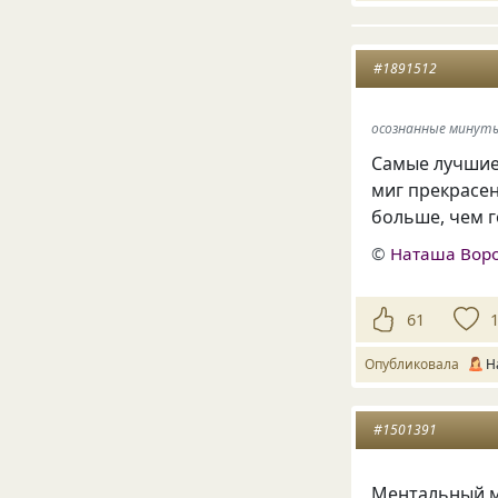
#1891512
осознанные минуты
Самые лучшие 
миг прекрасен
больше, чем 
©
Наташа Вор
61
Опубликовала
Н
#1501391
Ментальный ми