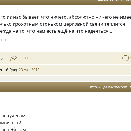
надежда
миг
мы
го из нас бывает, что ничего, абсолютно ничего не име
только крохотным огоньком церковной свечи теплится
жда на то, что нам есть ещё на что надеяться…
104
25
мный Гурд
03 мар 2012
жизнь
размышления
е к чудесам —
дивитесь!
 к небесам,