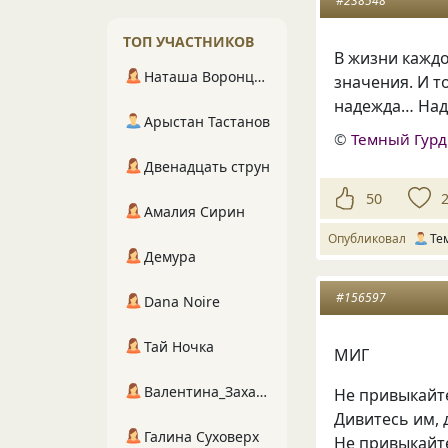
#238548
ТОП УЧАСТНИКОВ
В жизни каждо
Наташа Воронцова
значения. И 
надежда… Наде
Арыстан Тастанов
©
Темный Гурд
Двенадцать струн
50
Амалия Сирин
Опубликовал
Те
Демура
#156597
Dana Noire
Тай Ночка
МИГ
Валентина_Захарова
Не привыкайт
Дивитесь им, 
Галина Суховерх
Не привыкайте