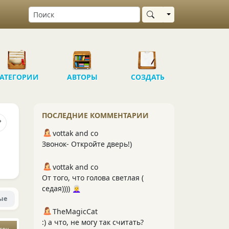
Выбрать область
АТЕГОРИИ
АВТОРЫ
СОЗДАТЬ
ПОСЛЕДНИЕ КОММЕНТАРИИ
vottak and co
Звонок- Откройте дверь!)
vottak and co
От того, что голова светлая (
седая)))) 👩‍🦳
ые
TheMagicCat
:) а что, не могу так считать?