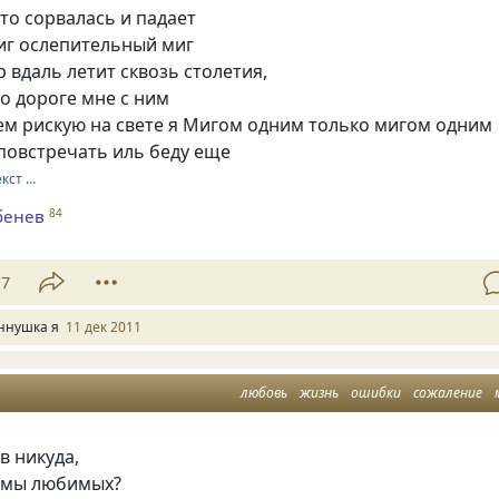
что сорвалась и падает
иг ослепительный миг
р вдаль летит сквозь столетия,
по дороге мне с ним
ем рискую на свете я Мигом одним только мигом одним
повстречать иль беду еще
екст …
бенев
84
17
ннушка я
11 дек 2011
любовь
жизнь
ошибки
сожаление
в никуда,
 мы любимых?