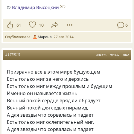
©
Владимир Высоцкий
570
61
10
6
Опубликовала
Марена
27 авг 2014
#175813
жизнь
песни
миг
Призрачно все в этом мире бушующем
Есть только миг за него и держись
Есть только миг между прошлым и будущим
Именно он называется жизнь
Вечный покой сердце вряд ли обрадует
Вечный покой для седых пирамид,
А для звезды что сорвалась и падает
Есть только миг ослепительный миг,
А для звезды что сорвалась и падает