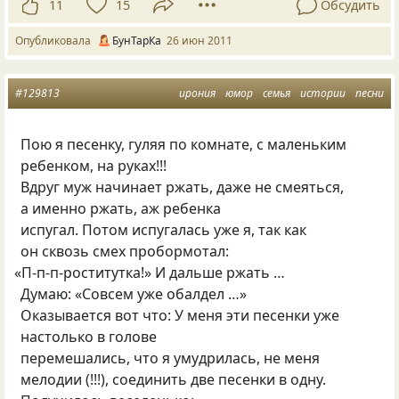
11
15
Обсудить
Опубликовала
БунТарКа
26 июн 2011
#129813
ирония
юмор
семья
истории
песни
Пою я песенку, гуляя по комнате, с маленьким
ребенком, на руках!!!
Вдруг муж начинает ржать, даже не смеяться,
а именно ржать, аж ребенка
испугал. Потом испугалась уже я, так как
он сквозь смех пробормотал:
«
П-п-п-роститутка!» И дальше ржать …
Думаю: «Совсем уже обалдел …»
Оказывается вот что: У меня эти песенки уже
настолько в голове
перемешались, что я умудрилась, не меня
мелодии
(
!!!), соединить две песенки в одну.