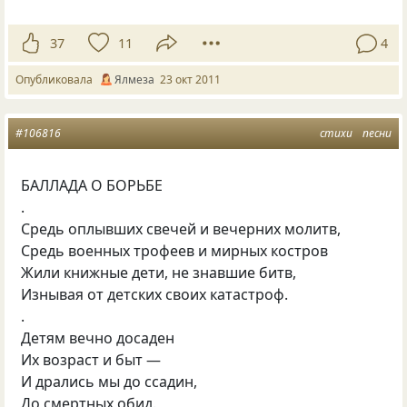
37
11
4
Опубликовала
Ялмеза
23 окт 2011
#106816
стихи
песни
БАЛЛАДА О БОРЬБЕ
.
Средь оплывших свечей и вечерних молитв,
Средь военных трофеев и мирных костров
Жили книжные дети, не знавшие битв,
Изнывая от детских своих катастроф.
.
Детям вечно досаден
Их возраст и быт —
И дрались мы до ссадин,
До смертных обид.