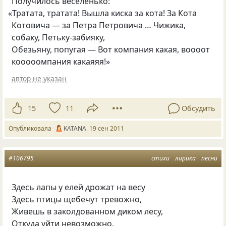
Получилось веселенько:
«
Тратата, тратата! Вышла киска за кота! За Кота
Котовича — за Петра Петровича … Чижика,
собаку, Петьку-забияку,
Обезьяну, попугая — Вот компания какая, воооот
кооооомпания какаяяя!»
автор не указан
15
11
Обсудить
Опубликовала
KATANA
19 сен 2011
#106795
стихи
лирика
песни
Здесь лапы у елей дрожат на весу
Здесь птицы щебечут тревожно,
Живешь в заколдованном диком лесу,
Откуда уйти невозможно,