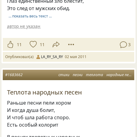
Глаз единственный зло блестит,
Это след от мужских обид.
… показать весь текст …
автор не указан
11
11
3
Опубликовал(а)
LA_RY_SA_RY
02 мая 2011
#1683662
стихи
песни
теплота
народные песни
Теплота народных песен
Раньше песни пели хором
И когда душа болит,
И чтоб шла работа споро.
Есть особый колорит
В песнях трепетных народных,