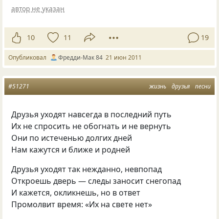
автор не указан
10
11
19
Опубликовал
Фредди-Мак 84
21 июн 2011
#51271
жизнь
друзья
песни
Друзья уходят навсегда в последний путь
Их не спросить не обогнать и не вернуть
Они по истеченью долгих дней
Нам кажутся и ближе и родней
Друзья уходят так нежданно, невпопад
Откроешь дверь — следы заносит снегопад
И кажется, окликнешь, но в ответ
Промолвит время: «Их на свете нет»