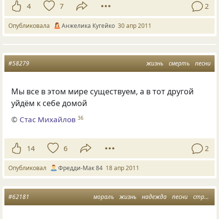
4
7
2
Опубликовала
Анжелика Кугейко
30 апр 2011
#58279
жизнь
смерть
песни
Мы все в этом мире существуем, а в тот другой
уйдём к себе домой
©
Стас Михайлов
36
14
6
2
Опубликовал
Фредди-Мак 84
18 апр 2011
#62181
мораль
жизнь
надежда
песни
страны