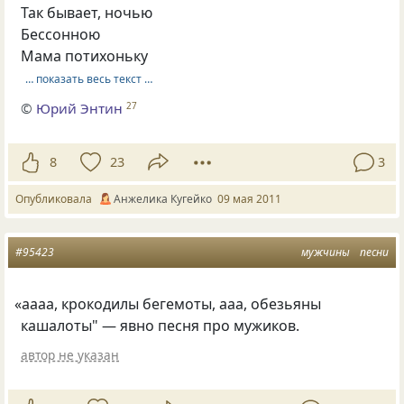
Так бывает, ночью
Бессонною
Мама потихоньку
… показать весь текст …
©
Юрий Энтин
27
8
23
3
Опубликовала
Анжелика Кугейко
09 мая 2011
#95423
мужчины
песни
«
аааа, крокодилы бегемоты, ааа, обезьяны
кашалоты" — явно песня про мужиков.
автор не указан