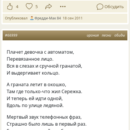
4
5
Обсудить
Опубликовал
Фредди-Мак 84
18 сен 2011
#66999
ирония
песни
обиды
Плачет девочка с автоматом,
Перевязанное лицо.
Вся в слезах и сручной гранатой,
И выдергивает кольцо.
А граната летит в окошко,
Там где только-что жил Сережка.
И теперь ей идти одной,
Вдоль по улице ледяной.
Мертвый звук телефонных фраз,
Страшно было лишь в первый раз.