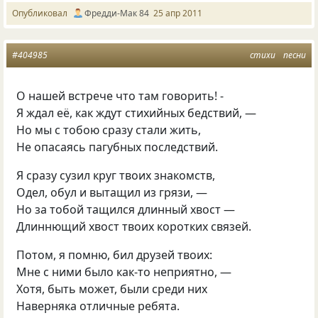
Опубликовал
Фредди-Мак 84
25 апр 2011
#404985
стихи
песни
О нашей встрече что там говорить! -
Я ждал её, как ждут стихийных бедствий, —
Но мы с тобою сразу стали жить,
Не опасаясь пагубных последствий.
Я сразу сузил круг твоих знакомств,
Одел, обул и вытащил из грязи, —
Но за тобой тащился длинный хвост —
Длиннющий хвост твоих коротких связей.
Потом, я помню, бил друзей твоих:
Мне с ними было как-то неприятно, —
Хотя, быть может, были среди них
Наверняка отличные ребята.