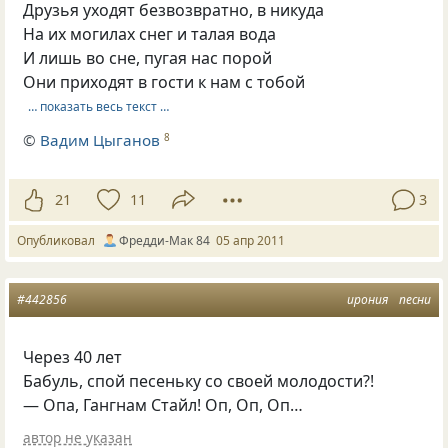
Друзья уходят безвозвратно, в никуда
На их могилах снег и талая вода
И лишь во сне, пугая нас порой
Они приходят в гости к нам с тобой
… показать весь текст …
©
Вадим Цыганов
8
21
11
3
Опубликовал
Фредди-Мак 84
05 апр 2011
#442856
ирония
песни
Через 40 лет
Бабуль, спой песеньку со своей молодости?!
— Опа, Гангнам Стайл! Оп, Оп, Оп…
автор не указан