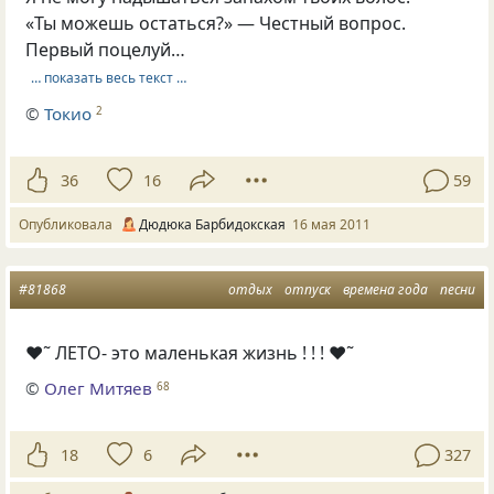
«Ты можешь остаться?» — Честный вопрос.
Первый поцелуй…
… показать весь текст …
©
Токио
2
36
16
59
Опубликовала
Дюдюка Барбидокская
16 мая 2011
#81868
отдых
отпуск
времена года
песни
♥˜ ЛЕТО- это маленькая жизнь ! ! ! ♥˜
©
Олег Митяев
68
18
6
327