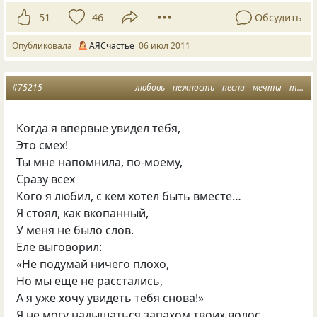
51
46
Обсудить
Опубликовала
АЯСчастье
06 июл 2011
#75215
любовь
нежность
песни
мечты
токио
Когда я впервые увидел тебя,
Это смех!
Ты мне напомнила, по-моему,
Сразу всех
Кого я любил, с кем хотел быть вместе…
Я стоял, как вкопанный,
У меня не было слов.
Еле выговорил:
«Не подумай ничего плохо,
Но мы еще не расстались,
А я уже хочу увидеть тебя снова!»
Я не могу надышаться запахом твоих волос.