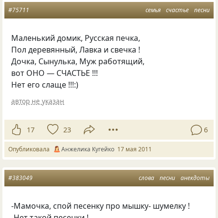
#75711
семья
счастье
песни
Маленький домик, Русская печка,
Пол деревянный, Лавка и свечка !
Дочка, Сынулька, Муж работящий,
вот ОНО — СЧАСТЬЕ !!!
Нет его слаще !!!:)
автор не указан
17
23
6
Опубликовала
Анжелика Кугейко
17 мая 2011
#383049
слова
песни
анекдоты
-Мамочка, спой песенку про мышку- шумелку !
-Нет такой песенки !