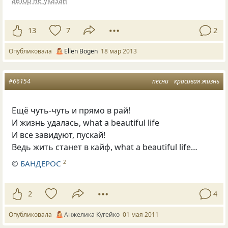
автор не указан
13
7
2
Опубликовала
Ellen Bogen
18 мар 2013
#66154
песни
красивая жизнь
Ещё чуть-чуть и прямо в рай!
И жизнь удалась, what a beautiful life
И все завидуют, пускай!
Ведь жить станет в кайф, what a beautiful life…
©
БАНДЕРОС
2
2
4
Опубликовала
Анжелика Кугейко
01 мая 2011