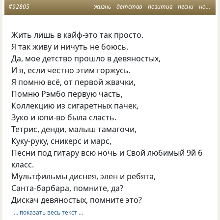
#92805
жизнь
детство
позитив
песни
ностальгия
Жить лишь в кайф-это так просто.
Я так живу и ничуть не боюсь.
Да, мое детство прошло в девяностых,
И я, если честно этим горжусь.
Я помню всё, от первой жвачки,
Помню Рэмбо первую часть,
Коллекцию из сигаретных пачек,
Зуко и юпи-во была сласть.
Тетрис, денди, малыш тамагочи,
Куку-руку, сникерс и марс,
Песни под гитару всю ночь и Свой любимый 9й б
класс.
Мультфильмы диснея, элен и ребята,
Санта-барбара, помните, да?
Дискач девяностых, помните это?
… показать весь текст …