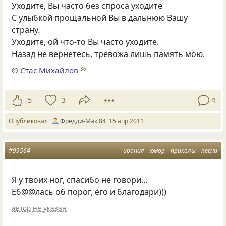
Уходите, Вы часто без спроса уходите
С улыбкой прощальной Вы в дальнюю Вашу
страну.
Уходите, ой что-то Вы часто уходите.
Назад не вернетесь, тревожа лишь память мою.
©
Стас Михайлов
36
5
3
4
Опубликовал
Фредди-Мак 84
15 апр 2011
#99564
ирония
юмор
приколы
песни
Я у твоих ног, спасибо не говори…
Еб@@лась об порог, его и благодари)))
автор не указан