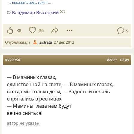
… показать весь текст …
©
Владимир Высоцкий
570
88
36
3
Опубликовала
lisistrata
27 дек 2012
#129350
песни
мама
— В маминых глазах,
единственной на свете, — В маминых глазах,
всегда мы только дети, — Радость и печаль
спрятались в ресницах,
— Мамины глаза нам будут
вечно сниться!
автор не указан