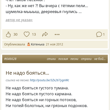
- Ну, как же нет ?! Вы вчера с тётями пели…
шумелка-мыыыш, деереевья гнулись …
автор не указан
30
13
1
Опубликовала
Котенька
21 ноя 2012
#646628
стихи
поэзия
песни
страхи
не бойся
Не надо бояться...
ссылка на песню:
http://youtu.be/3Zx267ygnWc
Не надо бояться густого тумана.
Не надо бояться пустого кармана.
Не надо бояться ни горных потоков,
Ни топей болотных, ни грязных подонков.