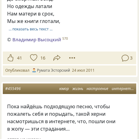
Но одежды латали
Нам матери в срок,
Мы же книги глотали,
… показать весь текст …
©
Владимир Высоцкий
570
41
16
3
Опубликовал
Румата Эсторский
24 июл 2011
#455496
юмор
жизнь
настроение
интернет
пе
Пока найдёшь подходящую песню, чтобы
пожалеть себя и порыдать, такой херни
насмотришься в интернете, что, пошли они
в жопу — эти страдания…