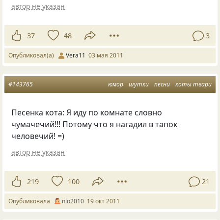
автор не указан
37
48
3
Опубликовал(а)
Vera11
03 мая 2011
#143765
юмор
шутки
песни
коты твари
Песенка кота: Я иду по комнате словно
чумачечий!!! Потому что я нагадил в тапок
человечий! =)
автор не указан
219
100
21
Опубликовала
nlo2010
19 окт 2011