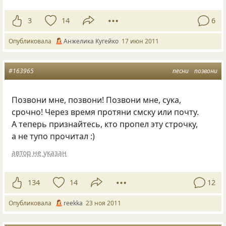
3
14
6
Опубликовала
Анжелика Кугейко
17 июн 2011
#163965
песни
позвони
Позвони мне, позвони! Позвони мне, сука,
срочно! Через время протяни смску или почту.
А теперь признайтесь, кто пропел эту строчку,
а не тупо прочитал :)
автор не указан
134
14
12
Опубликовала
reekka
23 ноя 2011