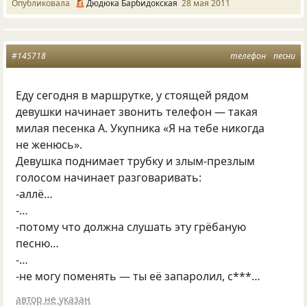
Опубликовала
Дюдюка Барбидокская
28 мая 2011
#145718
телефон
песни
Еду сегодня в маршрутке, у стоящей рядом
девушки начинает звонить телефон — такая
милая песенка А. Укупника
«
Я на тебе никогда
не женюсь».
Девушка поднимает трубку и злым-презлым
голосом начинает разговаривать:
-аллё…
-…
-потому что должна слушать эту грёбаную
песню…
-…
-не могу поменять — ты её запаролил, с***…
автор не указан