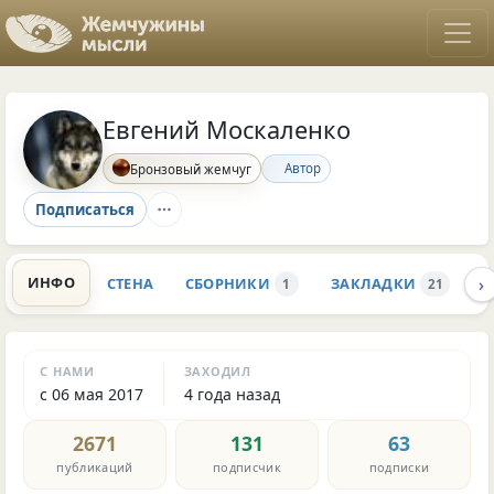
Евгений Москаленко
Автор
Бронзовый жемчуг
Подписаться
›
ИНФО
СТЕНА
СБОРНИКИ
ЗАКЛАДКИ
К
1
21
С НАМИ
ЗАХОДИЛ
с 06 мая 2017
4 года назад
2671
131
63
публикаций
подписчик
подписки