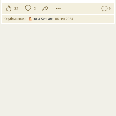
32
2
9
Опубликовала
Lucia-Svetlana
06 сен 2024
#905802
зависть
гениальность
мысли
жизнь как она есть
В умершем легче признать гения, ему уже
не позавидуешь.
© Copyright: Джулиана Вильсон, 2016 Свидетельство о публикации
№116070100871
©
Джулиана Вильсон
5843
37
1
51
Опубликовала
Джулиана Вильсон
29 июл 2016
Загрузить больше