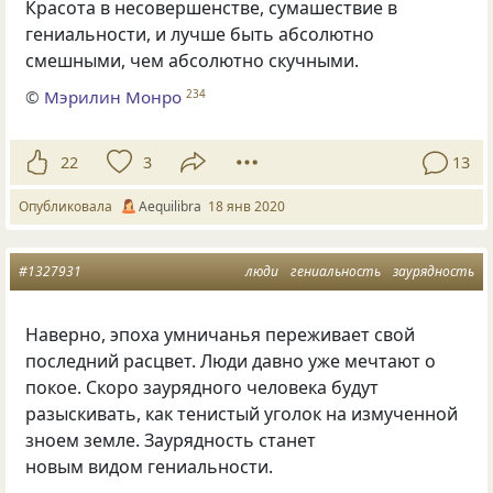
Красота в несовершенстве
,
сумашествие в
гениальности
,
и лучше быть абсолютно
смешными
,
чем абсолютно скучными.
©
Мэрилин Монро
234
22
3
13
Опубликовала
Aequilibra
18 янв 2020
#1327931
люди
гениальность
заурядность
Наверно
,
эпоха умничанья переживает свой
последний расцвет. Люди давно уже мечтают о
покое. Скоро заурядного человека будут
разыскивать
,
как тенистый уголок на измученной
зноем земле. Заурядность станет
новым видом гениальности.