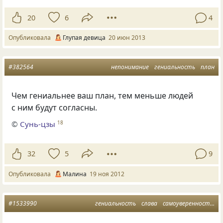
20
6
4
Опубликовала
Глупая девица
20 июн 2013
#382564
непонимание
гениальность
план
Чем гениальнее ваш план, тем меньше людей
с ним будут согласны.
©
Сунь-цзы
18
32
5
9
Опубликовала
Малина
19 ноя 2012
#1533990
гениальность
слава
самоуверенность
п