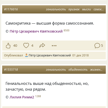
#1176016
гениальность
признак
мысли
самокритика
Самокритика — высшая форма самосознания.
©
Пётр Цезаревич Квятковский
8500
40
4
5
Опубликовал
Пётр Цезаревич Квятковский
01 дек 2018
#1555718
гениальность
обыденность
жизненное
Гениальность выше над обыденностью, но,
зачастую, она рядом.
©
Лилия Римм2
1288