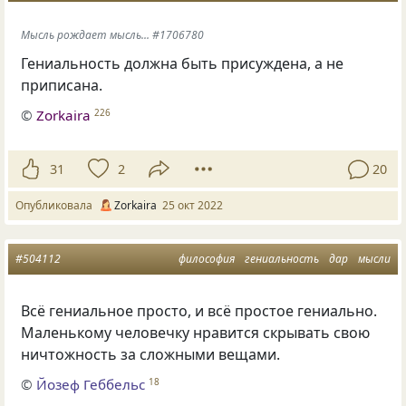
Мысль рождает мысль... #1706780
Гениальность должна быть присуждена, а не
приписана.
©
Zorkaira
226
31
2
20
Опубликовала
Zorkaira
25 окт 2022
#504112
философия
гениальность
дар
мысли
Всё гениальное просто, и всё простое гениально.
Маленькому человечку нравится скрывать свою
ничтожность за сложными вещами.
©
Йозеф Геббельс
18