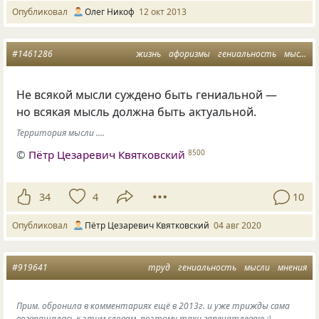
Опубликовал
Олег Никоф
12 окт 2013
#1461286
жизнь
афоризмы
гениальность
мысль
Не всякой мысли суждено быть гениальной —
но всякая мысль должна быть актуальной.
Территория мысли ....
©
Пётр Цезаревич Квятковский
8500
34
4
10
Опубликовал
Пётр Цезаревич Квятковский
04 авг 2020
#919641
труд
гениальность
мысли
мнения
Прим. обронила в комментариях ещё в 2013г. и уже трижды сама
возвращалась к этим словам, поэтому таки запечатлеваю ;)