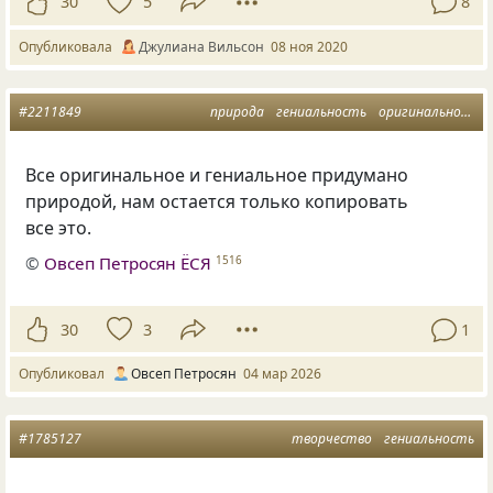
30
5
8
Опубликовала
Джулиана Вильсон
08 ноя 2020
#2211849
природа
гениальность
оригинальность
Все оригинальное и гениальное придумано
природой, нам остается только копировать
все это.
©
Овсеп Петросян ЁСЯ
1516
30
3
1
Опубликовал
Овсеп Петросян
04 мар 2026
#1785127
творчество
гениальность