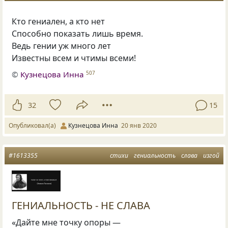
Кто гениален
,
а кто нет
Способно показать лишь время.
Ведь гении уж много лет
Известны всем и чтимы всеми!
©
Кузнецова Инна
507
32
15
Опубликовал(а)
Кузнецова Инна
20 янв 2020
#1613355
стихи
гениальность
слава
изгой
ГЕНИАЛЬНОСТЬ - НЕ СЛАВА
«Дайте мне точку опоры —