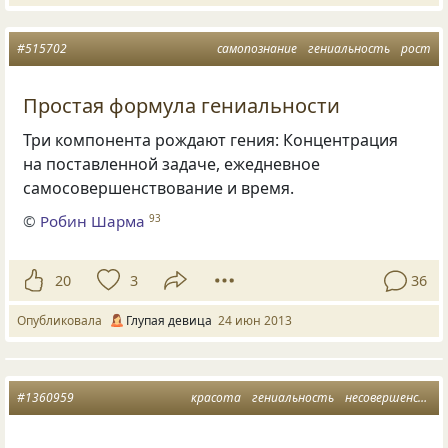
#515702
самопознание
гениальность
рост
Простая формула гениальности
Три компонента рождают гения: Концентрация
на поставленной задаче, ежедневное
самосовершенствование и время.
©
Робин Шарма
93
20
3
36
Опубликовала
Глупая девица
24 июн 2013
#1360959
красота
гениальность
несовершенство