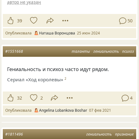
автор не указан
39
50
Опубликовала
Наташа Воронцова
25 июн 2024
#1551668
таланты
гениальность
психоз
Гениальность и психоз часто идут рядом.
Сериал «Ход королевы»
2
32
2
4
Опубликовала
Angelina Lobankova Boshar
07 фев 2021
#1811496
гениальность
признание