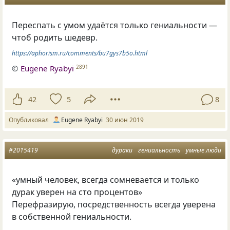
Переспать с умом удаётся только гениальности —
чтоб родить шедевр.
https://aphorism.ru/comments/bu7gys7b5o.html
©
Eugene Ryabyi
2891
42
5
8
Опубликовал
Eugene Ryabyi
30 июн 2019
#2015419
дураки
гениальность
умные люди
«умный человек, всегда сомневается и только
дурак уверен на сто процентов»
Перефразирую, посредственность всегда уверена
в собственной гениальности.