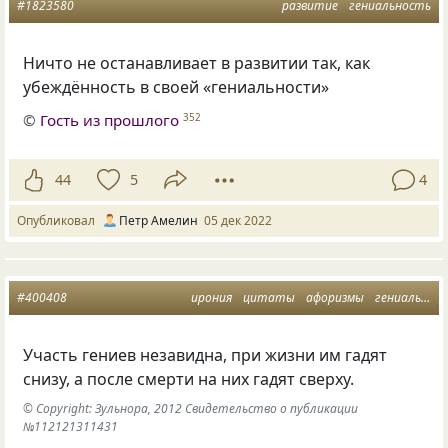
#1823580
развитие
гениальность
Ничто не останавливает в развитии так, как
убеждённость в своей «гениальности»
©
Гость из прошлого
352
44
5
4
Опубликовал
Петр Амeлин
05 дек 2022
#400408
ирония
цитаты
афоризмы
гениальность
Участь гениев незавидна, при жизни им гадят
снизу, а после смерти на них гадят сверху.
© Copyright: Зульнора, 2012 Свидетельство о публикации
№112121311431