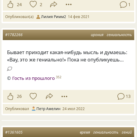
24
2
1
Опубликовал(а)
Лилия Римм2
14 фев 2021
#1782266
ирония
гениальность
Бывает приходит какая-нибудь мысль и думаешь:
«Вау, это же гениально!» Пока не опубликуешь…
💭
©
Гость из прошлого
352
26
13
Опубликовал
Петр Амeлин
24 июл 2022
#1361605
время
гениальность
гений