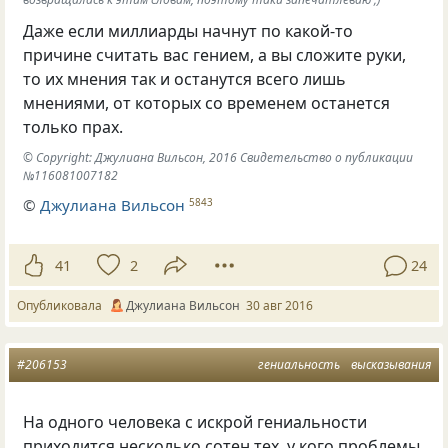
Даже если миллиарды начнут по какой-то
причине считать вас гением, а вы сложите руки,
то их мнения так и останутся всего лишь
мнениями, от которых со временем останется
только прах.
© Copyright: Джулиана Вильсон, 2016 Свидетельство о публикации
№116081007182
©
Джулиана Вильсон
5843
41
2
24
Опубликовала
Джулиана Вильсон
30 авг 2016
#206153
гениальность
высказывания
На одного человека с искрой гениальности
приходится несколько сотен тех, у кого проблемы