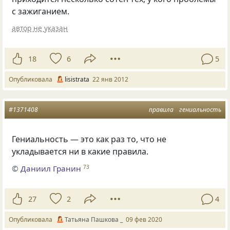
с зажиганием.
автор не указан
18
6
5
Опубликовала
lisistrata
22 янв 2012
#1371408
правила
гениальность
Гениальность — это как раз то, что не
укладывается ни в какие правила.
©
Даниил Гранин
73
27
2
4
Опубликовала
Татьяна Пашкова _
09 фев 2020