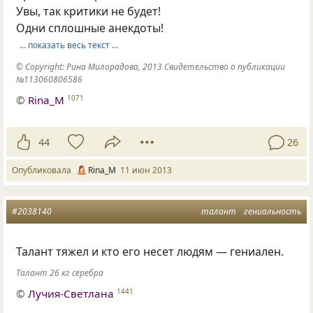
Увы, так критики не будет!
Одни сплошные анекдоты!
… показать весь текст …
© Copyright: Рина Милорадова, 2013 Свидетельство о публикации
№113060806586
©
Rina_M
1071
44
26
Опубликовала
Rina_M
11 июн 2013
#2038140
талант
гениальность
Талант тяжел и кто его несет людям — гениален.
Талант 26 кг серебра
©
Лучия-Светлана
1441