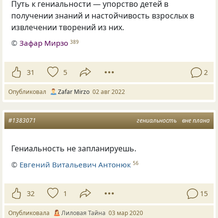
Путь к гениальности — упорство детей в
получении знаний и настойчивость взрослых в
извлечении творений из них.
©
Зафар Мирзо
389
31
5
2
Опубликовал
Zafar Mirzo
02 авг 2022
#1383071
гениальность
вне плана
Гениальность не запланируешь.
©
Евгений Витальевич Антонюк
56
32
1
15
Опубликовала
Лиловая Тайна
03 мар 2020