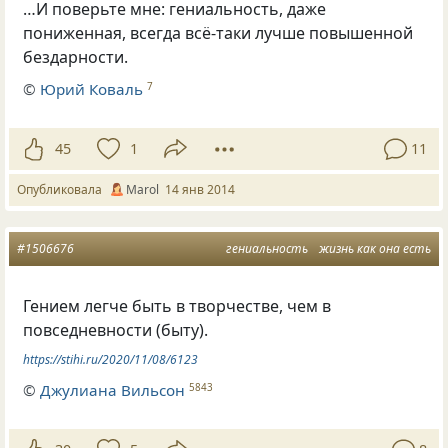
…И поверьте мне: гениальность, даже
пониженная, всегда всё-таки лучше повышенной
бездарности.
©
Юрий Коваль
7
45
1
11
Опубликовала
Marol
14 янв 2014
#1506676
гениальность
жизнь как она есть
Гением легче быть в творчестве, чем в
повседневности (быту).
https://stihi.ru/2020/11/08/6123
©
Джулиана Вильсон
5843