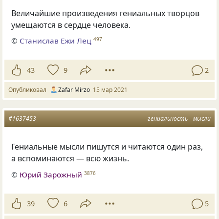
Величайшие произведения гениальных творцов
умещаются в сердце человека.
©
Станислав Ежи Лец
497
43
9
2
Опубликовал
Zafar Mirzo
15 мар 2021
#1637453
гениальность
мысли
Гениальные мысли пишутся и читаются один раз,
а вспоминаются — всю жизнь.
©
Юрий Зарожный
3876
39
6
5