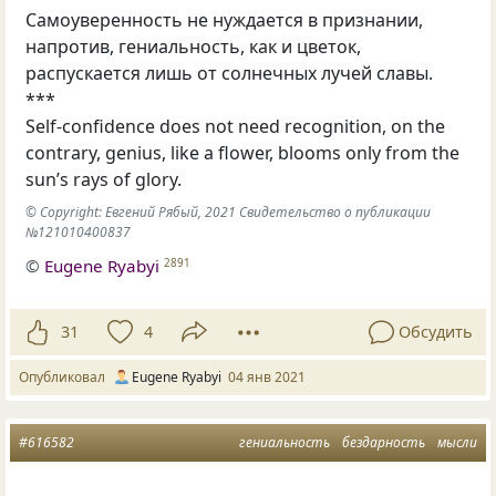
Самоуверенность не нуждается в признании,
напротив, гениальность, как и цветок,
распускается лишь от солнечных лучей славы.
***
Self-confidence does not need recognition, on the
contrary, genius, like a flower, blooms only from the
sun’s rays of glory.
© Copyright: Евгений Рябый, 2021 Свидетельство о публикации
№121010400837
©
Eugene Ryabyi
2891
31
4
Обсудить
Опубликовал
Eugene Ryabyi
04 янв 2021
#616582
гениальность
бездарность
мысли