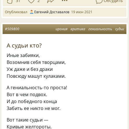
31
2
Обсудить
Опубликовал
Евгений Доставалов
19 июн 2021
#509800
ирония
критика
гениальность
судьи
А судьи кто?
Иные забияки,
Возомнив себя творцами,
Уж даже и без драки
Повсюду машут кулаками.
А гениальность-то проста!
Вот в чем подвох.
И до победного конца
Забить ее никто не мог.
Вот такие судьи —
Кривые желтороты.