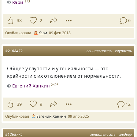
©
Кэри
173
38
2
6
Опубликовала
Кэри
09 фев 2018
#2108472
гениальность
глупость
Общее у глупости и у гениальности — это
крайности с их отклонением от нормальности.
©
Евгений Ханкин
2406
39
9
12
Опубликовал
Евгений Ханкин
09 апр 2025
#1268775
гениальность
шедевр