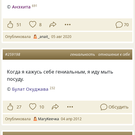
©
Анэхита
691
51
8
70
Опубликовала
_anait_
05 авг 2020
#259198
гениальность
отношение к себе
Когда я кажусь себе гениальным, я иду мыть
посуду.
©
Булат Окуджава
232
27
10
Обсудить
Опубликовала
MaryKeeчка
04 апр 2012