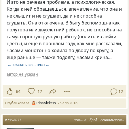
И это не речевая проблема, а психологическая.
Когда к ней обращаешься, впечатление, что она и
не слышит и не слушает, да и не способна
слушать. Она отключена. В быту беспомощна как
полутора или двухлетний ребенок, не способна на
самую простую ручную работу (полить из лейки
цветы), и еще в прошлом году, как мне рассказали,
часами монотонно ходила по двору по кругу, а
еще раньше — также подолгу, часами крича…
… показать весь текст …
автор не указан
64
17
12
Опубликовала
IrinaAleksss
25 апр 2016
#1598037
истина
бред
гениальность