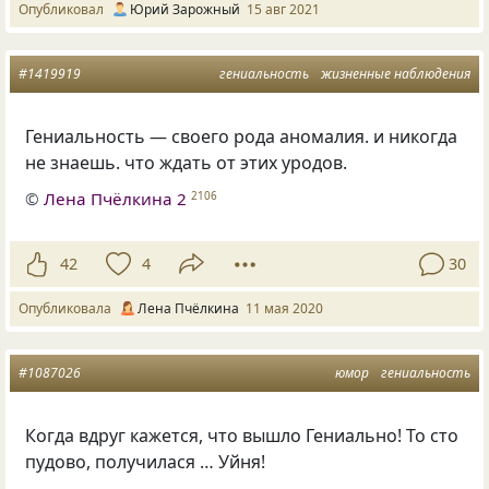
Опубликовал
Юрий Зарожный
15 авг 2021
#1419919
гениальность
жизненные наблюдения
Гениальность — своего рода аномалия. и никогда
не знаешь. что ждать от этих уродов.
©
Лена Пчёлкина 2
2106
42
4
30
Опубликовала
Лена Пчёлкина
11 мая 2020
#1087026
юмор
гениальность
Когда вдруг кажется
,
что вышло Гениально! То сто
пудово
,
получилася … Уйня!