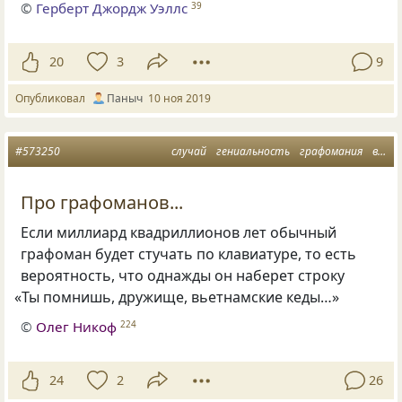
©
Герберт Джордж Уэллс
39
20
3
9
Опубликовал
Паныч
10 ноя 2019
#573250
случай
гениальность
графомания
вероятность
Про графоманов...
Если миллиард квадриллионов лет обычный
графоман будет стучать по клавиатуре, то есть
вероятность, что однажды он наберет строку
«
Ты помнишь, дружище, вьетнамские кеды…»
©
Олег Никоф
224
24
2
26