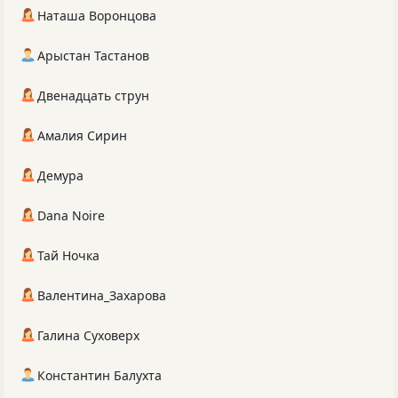
Наташа Воронцова
Арыстан Тастанов
Двенадцать струн
Амалия Сирин
Демура
Dana Noire
Тай Ночка
Валентина_Захарова
Галина Суховерх
Константин Балухта