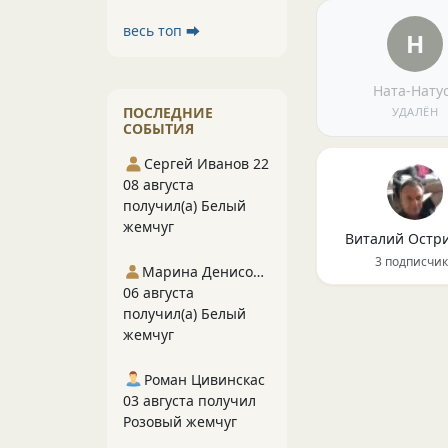
весь топ ⮕
Н
Ната-Нату
ПОСЛЕДНИЕ
УДАЛЁН
СОБЫТИЯ
Сергей Иванов 22
08 августа
получил(а) Белый
жемчуг
Виталий Остр
3 подписчи
Марина Денисова 5
06 августа
получил(а) Белый
жемчуг
Роман Цивинскас
03 августа получил
Розовый жемчуг