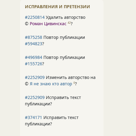
ИСПРАВЛЕНИЯ И ПРЕТЕНЗИИ
#2250814
Удалить авторство
©
Роман Цивинскас
?
42
#875258
Повтор публикации
#594823
?
#496984
Повтор публикации
#155726
?
#2252909
Изменить авторство на
©
Я не знаю кто автор
?
0
#2252909
Исправить текст
публикации?
#374171
Исправить текст
публикации?