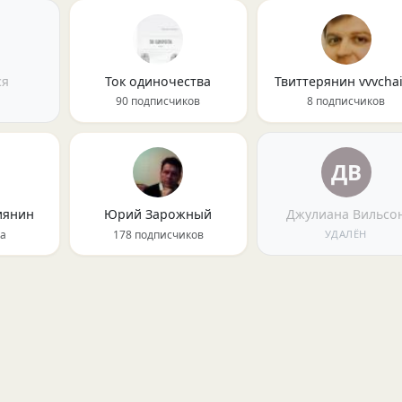
ся
Ток одиночества
Твиттерянин vvvcha
90 подписчиков
8 подписчиков
ДВ
иянин
Юрий Зарожный
Джулиана Вильсо
ка
178 подписчиков
УДАЛЁН