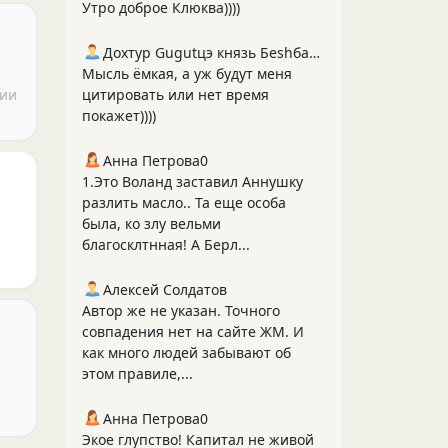
Утро доброе Клюква))))
Дохтур Gugutцэ князь Беshбармакоff
Мысль ёмкая, а уж будут меня
лии
цитировать или нет время
покажет))))
Анна Петрова0
1.Это Воланд заставил Аннушку
разлить масло.. Та еще особа
была, ко злу вельми
благосклтнная! А Берл...
Алексей Солдатов
Автор же не указан. Точного
совпадения нет на сайте ЖМ. И
как много людей забывают об
этом правиле,...
Анна Петрова0
Экое глупство! Капитал не живой