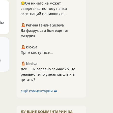
😂Он ничего не может,
свидетельство тому пачки
ассигнаций почивших в...
ika
Регина ГенинаGuseva
Да физрук сам был ещё тот
мазурик
klюkva
Прям как тут все...
н
klюkva
Док... Ты серезно сейчас ??? Ну
реально типо умная мысль и в
цитаты?
ещё комментарии ⮕
ЛУЧШИЕ КОММЕНТАРИИ ЗА