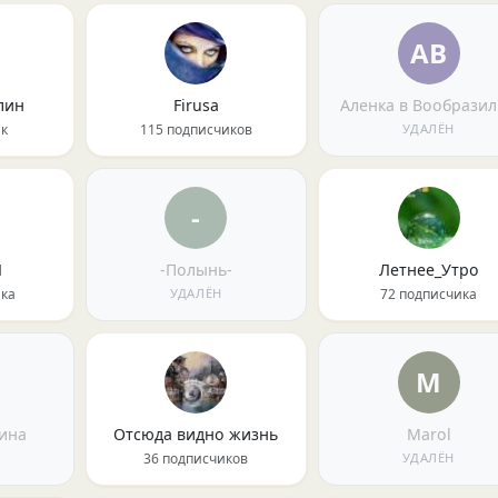
АВ
лин
Firusa
Аленка в Вообрази
ик
115 подписчиков
УДАЛЁН
-
Я
-Полынь-
Летнее_Утро
ика
УДАЛЁН
72 подписчика
М
ина
Отсюда видно жизнь
Маrol
36 подписчиков
УДАЛЁН