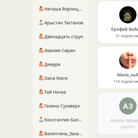
Наташа Воронцова
Арыстан Тастанов
Ерофей Воб
31 подписч
Двенадцать струн
Амалия Сирин
Демура
Мила_нь
Dana Noire
174 подписч
Тай Ночка
АЗ
Галина Суховерх
Константин Балухта
Арина Забав
УДАЛЁН
Валентина_Захарова