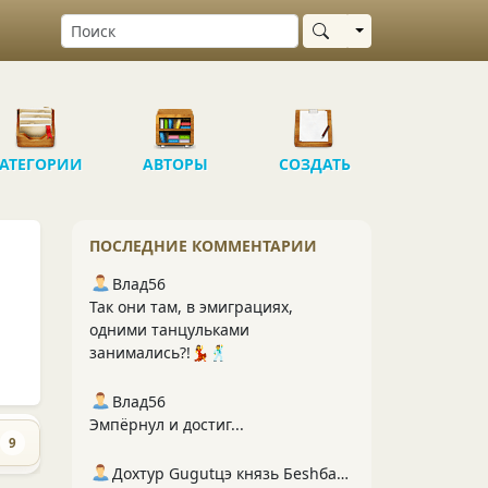
Выбрать область
АТЕГОРИИ
АВТОРЫ
СОЗДАТЬ
ПОСЛЕДНИЕ КОММЕНТАРИИ
Влад56
Так они там, в эмиграциях,
одними танцульками
занимались?!💃🕺
Влад56
Эмпёрнул и достиг...
9
Дохтур Gugutцэ князь Беshбармакоff