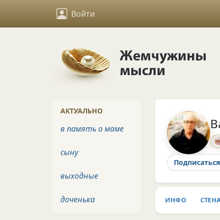
Войти
АКТУАЛЬНО
В
в память о маме
сыну
Подписаться
выходные
доченька
ИНФО
СТЕН