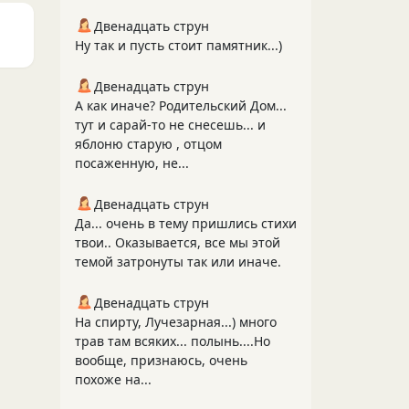
Двенадцать струн
Ну так и пусть стоит памятник...)
Двенадцать струн
А как иначе? Родительский Дом...
тут и сарай-то не снесешь... и
яблоню старую , отцом
посаженную, не...
Двенадцать струн
Да... очень в тему пришлись стихи
твои.. Оказывается, все мы этой
темой затронуты так или иначе.
Двенадцать струн
На спирту, Лучезарная...) много
трав там всяких... полынь....Но
вообще, признаюсь, очень
похоже на...