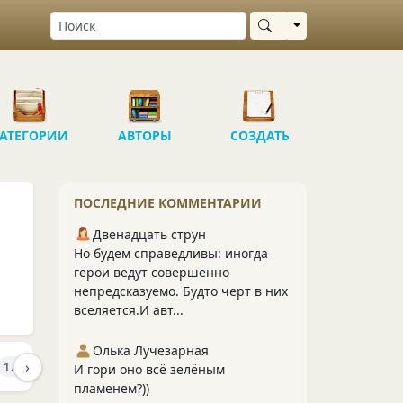
Выбрать область
АТЕГОРИИ
АВТОРЫ
СОЗДАТЬ
ПОСЛЕДНИЕ КОММЕНТАРИИ
Двенадцать струн
Но будем справедливы: иногда
герои ведут совершенно
непредсказуемо. Будто черт в них
вселяется.И авт...
Олька Лучезарная
›
ПОДПИСЧИКИ
ПОДПИСКИ
1.4K
28
9
И гори оно всё зелёным
пламенем?))