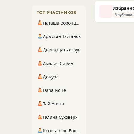
Избранн
ТОП УЧАСТНИКОВ
3 публика
Наташа Воронцова
Арыстан Тастанов
Двенадцать струн
Амалия Сирин
Демура
Dana Noire
Тай Ночка
Галина Суховерх
Константин Балухта