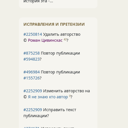
история эта -...
ИСПРАВЛЕНИЯ И ПРЕТЕНЗИИ
#2250814
Удалить авторство
©
Роман Цивинскас
?
42
#875258
Повтор публикации
#594823
?
#496984
Повтор публикации
#155726
?
#2252909
Изменить авторство на
©
Я не знаю кто автор
?
0
#2252909
Исправить текст
публикации?