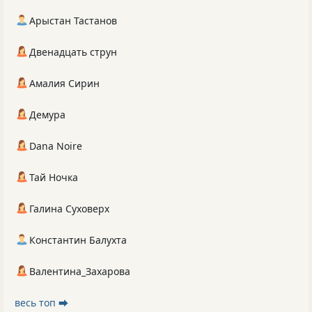
Арыстан Тастанов
Двенадцать струн
Амалия Сирин
Демура
Dana Noire
Тай Ночка
Галина Суховерх
Константин Балухта
Валентина_Захарова
весь топ ⮕