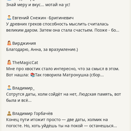
Знай меру и вкус... мотай на ус!
Евгений Снежин -Бригиневич
У древних греков способность мыслить считалась
великим даром. Затем она стала счастьем. Позже - бо...
Вирджиния
Благодарю, Анна, за вразумление.)
TheMagicCat
Мне про хвостик стало интересно, что за смысл в этом.
Вот нашла: 📚Так говорила Матронушка (сбор...
Владимир_
Сотрутся даты, холм сойдёт на нет, Людская память, вот
была и всё...
Владимир Горбачёв
Конец пути итожит просто — две даты, холмик на
погосте. Но, хоть уйдёшь ты на покой — останешься...