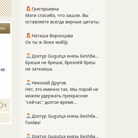
Григорьевна
Маги спасибо, что зашли. Вы
оставляете всегда верные цитаты.
ать
Наташа Воронцова
Ох ты ж боже мой)))
Дохтур Gugutцэ князь Беshбармакоff
Бреши не бреши, брехнёй бреш
не
не заткнёшь
Николай Другов
Нет, это именно так. Мы порой не
можем удержать прекрасное
"сейчас" долгое время...
5
Дохтур Gugutцэ князь Беshбармакоff
Голо́ва!
Дохтур Gugutцэ князь Беshбармакоff