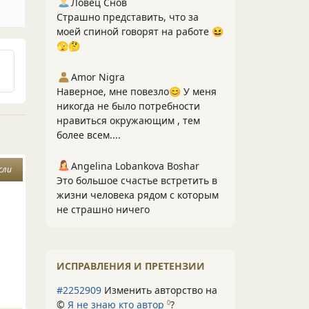
Ловец Снов
Страшно представить, что за
моей спиной говорят на работе 😆
🫣🤔
Amor Nigra
Наверное, мне повезло😊 У меня
никогда не было потребности
нравиться окружающим , тем
более всем....
Angelina Lobankova Boshar
сли
Это большое счастье встретить в
жизни человека рядом с которым
не страшно ничего
ИСПРАВЛЕНИЯ И ПРЕТЕНЗИИ
#2252909
Изменить авторство на
©
Я не знаю кто автор
?
0