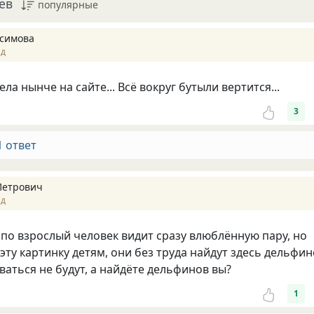
ев
популярные
симова
ад
дела нынче на сайте... Всё вокруг бутыли вертится...
3
1 ответ
Петрович
ад
ипо взрослый человек видит сразу влюблённую пару, но
 эту картинку детям, они без труда найдут здесь дельфи
ваться не будут, а найдёте дельфинов вы?
1