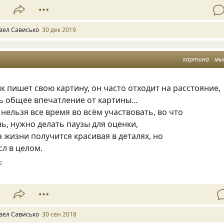
1
вел Сависько
30 дек 2019
картина
мы
ик пишет свою картину
,
он часто отходит на расстояние
,
ть общее впечатление от картины…
 нельзя все время во всём участвовать
,
во что
нь
,
нужно делать паузы для оценки,
 жизни получится красивая в деталях
,
но
л в целом.
2
2
вел Сависько
30 сен 2018