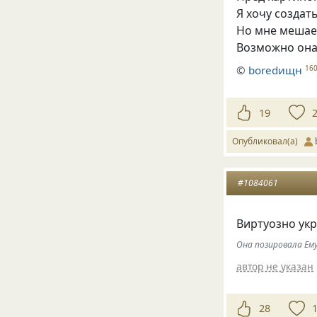
Я хочу создат
Но мне мешае
Возможно она 
©
boredищн
16
19
Опубликовал(а)
#1084061
Виртуозно укр
Она позировала Ему
автор не указан
28