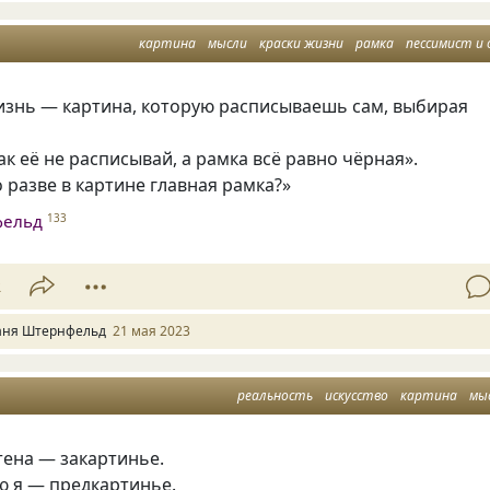
картина
мысли
краски жизни
рамка
пессимист и оптимис
изнь — картина, которую расписываешь сам, выбирая
ак её не расписывай, а рамка всё равно чёрная».
 разве в картине главная рамка?»
фельд
133
2
аня Штернфельд
21 мая 2023
реальность
искусство
картина
мы
тена — закартинье.
ю я — предкартинье.