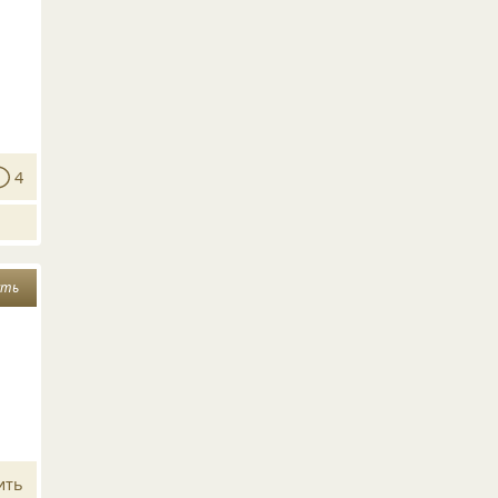
4
сть
ить