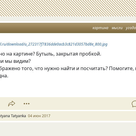
картина
мысли
угад
mail.ru/download/u_272317f7836dde0acb3c821d3057bd8e_800.jpg
о на картине? Бутыль, закрытая пробкой.
ли мы видим?
бражено того, что нужно найти и посчитать? Помогите, 
дна.
1
atyana Tatyanka
04 июн 2017