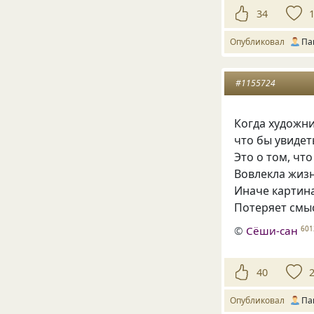
34
Опубликовал
Па
#1155724
Когда художн
что бы увиде
Это о том
,
что
Вовлекла жиз
Иначе картина
Потеряет смыс
©
Сёши-сан
601
40
Опубликовал
Па