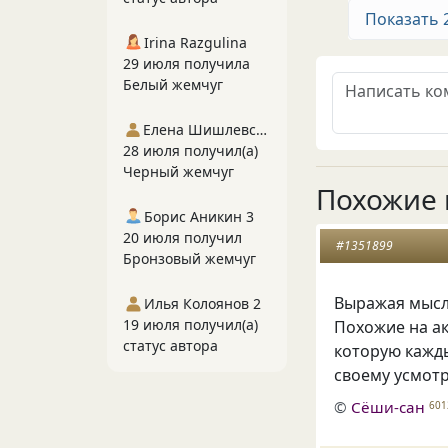
Показать 
Irina Razgulina
29 июля получила
Белый жемчуг
Елена Шишлевская
28 июля получил(а)
Черный жемчуг
Похожие 
Борис Аникин 3
20 июля получил
#1351899
Бронзовый жемчуг
Выражая мысл
Илья Колоянов 2
19 июля получил(а)
Похожие на а
статус автора
которую кажд
своему усмо
©
Сёши-сан
601