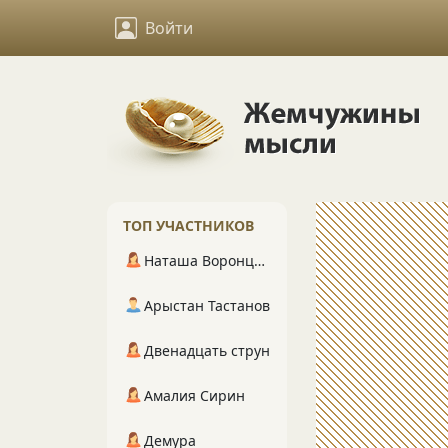
Войти
ТОП УЧАСТНИКОВ
Наташа Воронцова
Арыстан Тастанов
Двенадцать струн
Амалия Сирин
Демура