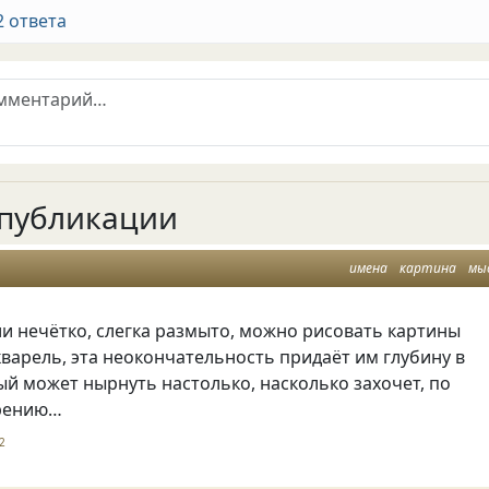
2 ответа
публикации
имена
картина
мы
и нечётко
,
слегка размыто
,
можно рисовать картины
кварель
,
эта неокончательность придаёт им глубину в
ый может нырнуть настолько
,
насколько захочет
,
по
трению…
2