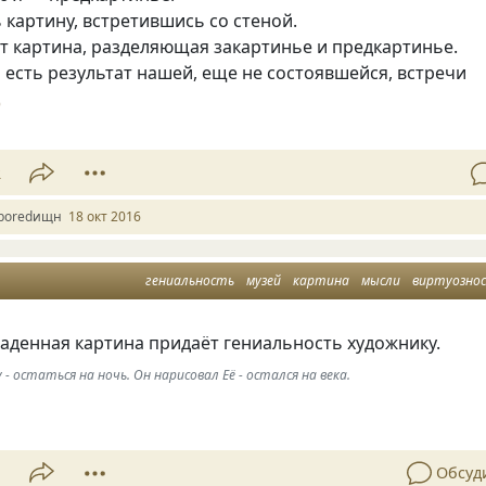
ь картину, встретившись со стеной.
т картина, разделяющая закартинье и предкартинье.
есть результат нашей, еще не состоявшейся, встречи
0
2
boredищн
18 окт 2016
гениальность
музей
картина
мысли
виртуозно
аденная картина придаёт гениальность художнику.
 - остаться на ночь. Он нарисовал Её - остался на века.
1
Обсуд