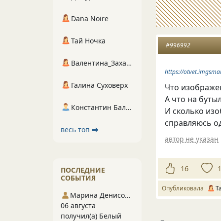
Dana Noire
Тай Ночка
#996992
Валентина_Захарова
https://otvet.imgs
Галина Суховерх
Что изображен
А что на буты
Константин Балухта
И сколько изо
справляюсь о
весь топ ⮕
автор не указан
16
ПОСЛЕДНИЕ
СОБЫТИЯ
Опубликовала
T
Марина Денисова 5
06 августа
получил(а) Белый