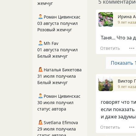
5 комментари
жемчуг
Ирина А
Роман Цивинскас
9 лет наз
03 августа получил
Розовый жемчуг
Таня... Что за 
Mh Fav
Ответить
01 августа получил
Белый жемчуг
Показать 
Наталья Бикетова
31 июля получила
Виктор 
Белый жемчуг
9 лет наз
Роман Цивинскас
говорят что т
30 июля получил
если показать
статус автора
и даже задумы
Svetlana Efimova
Ответить
29 июля получила
статус автора