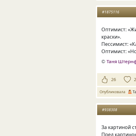
#1875116
Оптимист: «Ж
краски».
Пессимист: «К
Оптимист: «Но
©
Таня Штерн
26
Опубликовала
Т
#938308
За картиной с
Пред картино