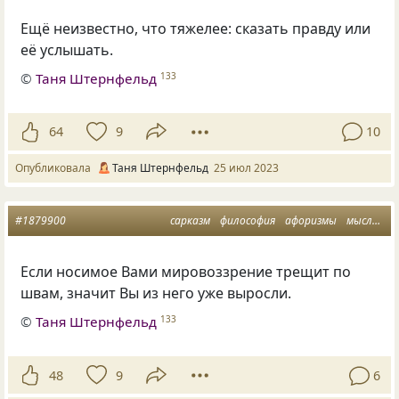
Ещё неизвестно, что тяжелее: сказать правду или
её услышать.
©
Таня Штернфельд
133
64
9
10
Опубликовала
Таня Штернфельд
25 июл 2023
#1879900
сарказм
философия
афоризмы
мысли
м
Если носимое Вами мировоззрение трещит по
швам, значит Вы из него уже выросли.
©
Таня Штернфельд
133
48
9
6