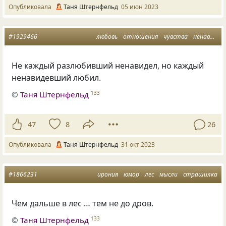
Опубликовала
Таня Штернфельд
05 июн 2023
#1929466
любовь
отношения
чувства
ненависть
Не каждый разлюбивший ненавидел, но каждый
ненавидевший любил.
©
Таня Штернфельд
133
47
8
26
Опубликовала
Таня Штернфельд
31 окт 2023
#1866231
ирония
юмор
лес
мысли
страшилка
Чем дальше в лес … тем не до дров.
©
Таня Штернфельд
133