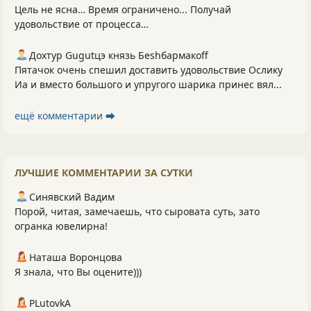
Цель не ясна… Время ограничено... Получай
удовольствие от процесса…
Дохтур Gugutцэ князь Беshбармакоff
Пятачок очень спешил доставить удовольствие Ослику
Иа и вместо большого и упругого шарика принес вял...
ещё комментарии ⮕
ЛУЧШИЕ КОММЕНТАРИИ ЗА СУТКИ
Синявский Вадим
Порой, читая, замечаешь, что сыровата суть, зато
огранка ювелирна!
Наташа Воронцова
Я знала, что Вы оцените)))
PLutоvkА