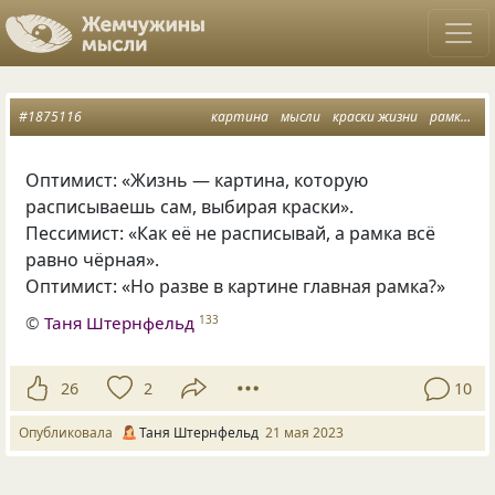
#1875116
картина
мысли
краски жизни
рамка
п
Оптимист: «Жизнь — картина, которую
расписываешь сам, выбирая краски».
Пессимист: «Как её не расписывай, а рамка всё
равно чёрная».
Оптимист: «Но разве в картине главная рамка?»
©
Таня Штернфельд
133
26
2
10
Опубликовала
Таня Штернфельд
21 мая 2023