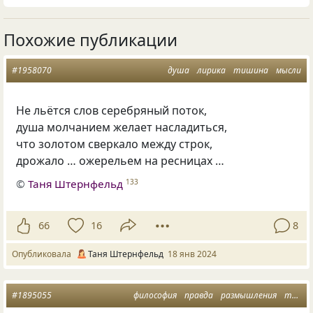
Похожие публикации
#1958070
душа
лирика
тишина
мысли
Не льётся слов серебряный поток,
душа молчанием желает насладиться,
что золотом сверкало между строк,
дрожало … ожерельем на ресницах …
©
Таня Штернфельд
133
66
16
8
Опубликовала
Таня Штернфельд
18 янв 2024
#1895055
философия
правда
размышления
тяжесть