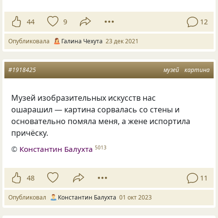
44
9
12
Опубликовала
Галина Чехута
23 дек 2021
#1918425
музей
картина
Музей изобразительных искусств нас
ошарашил — картина сорвалась со стены и
основательно помяла меня, а жене испортила
причёску.
©
Константин Балухта
5013
48
11
Опубликовал
Константин Балухта
01 окт 2023