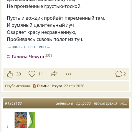
Не пронзённые грустью-тоской.
Пусть и дождик пройдёт переменный там,
И румяный целительный луч
Озаряет красу несравненную,
Пробиваясь сквозь полог из туч.
… показать весь текст …
©
Галина Чехута
2358
39
11
2
Опубликовала
Галина Чехута
22 сен 2020
#1969183
женщины
природа
точка зрения
картина