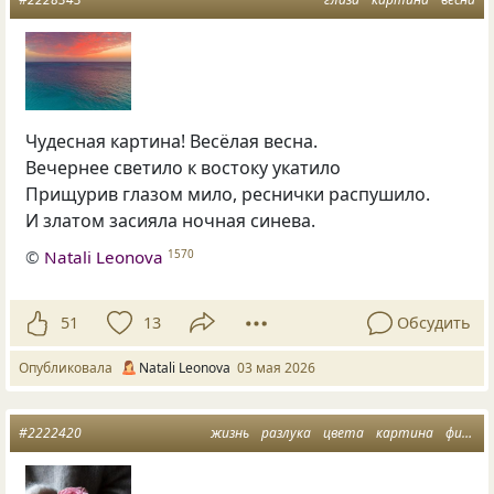
Чудесная картина! Весёлая весна.
Вечернее светило к востоку укатило
Прищурив глазом мило, реснички распушило.
И златом засияла ночная синева.
©
Natali Leonova
1570
51
13
Обсудить
Опубликовала
Natali Leonova
03 мая 2026
#2222420
жизнь
разлука
цвета
картина
философия жизни