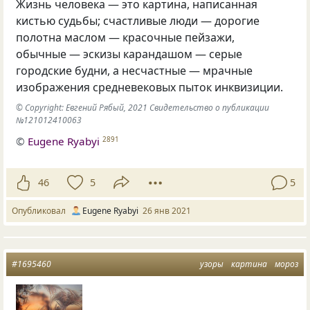
Жизнь человека — это картина, написанная
кистью судьбы; счастливые люди — дорогие
полотна маслом — красочные пейзажи,
обычные — эскизы карандашом — серые
городские будни, а несчастные — мрачные
изображения средневековых пыток инквизиции.
© Copyright: Евгений Рябый, 2021 Свидетельство о публикации
№121012410063
©
Eugene Ryabyi
2891
46
5
5
Опубликовал
Eugene Ryabyi
26 янв 2021
#1695460
узоры
картина
мороз