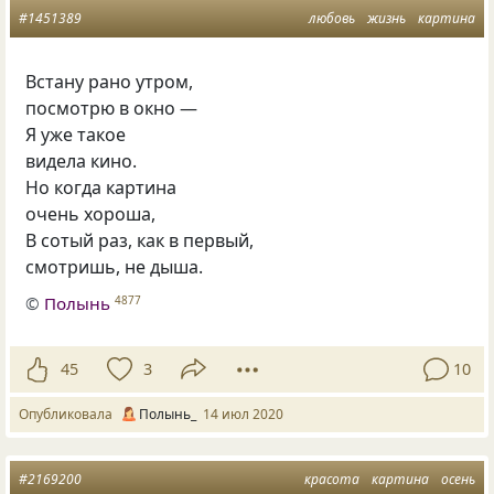
#1451389
любовь
жизнь
картина
Встану рано утром,
посмотрю в окно —
Я уже такое
видела кино.
Но когда картина
очень хороша,
В сотый раз, как в первый,
смотришь, не дыша.
©
Полынь
4877
45
3
10
Опубликовала
Полынь_
14 июл 2020
#2169200
красота
картина
осень