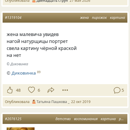
Опубликовала
Двенадцать струн
27 мая 2026
#1319104
жена
пирожок
картина
жена малевича увидев
нагой натурщицы портрет
свела картину чёрной краской
на нет
© Диковинка
©
Диковинка
89
48
6
5
Опубликовала
Татьяна Пашкова _
22 окт 2019
#2076125
детство
воспоминания
картина
рождество