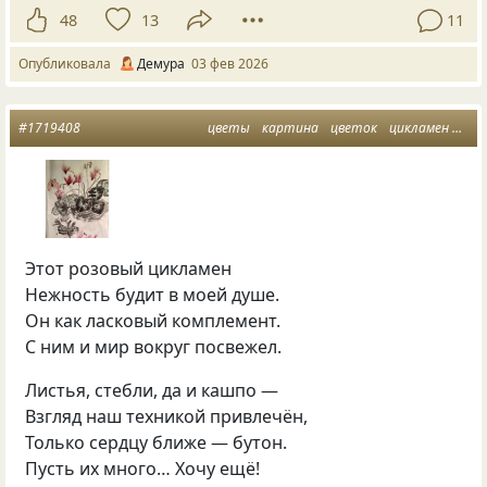
48
13
11
Опубликовала
Демура
03 фев 2026
#1719408
цветы
картина
цветок
цикламен
сти
Этот розовый цикламен
Нежность будит в моей душе.
Он как ласковый комплемент.
С ним и мир вокруг посвежел.
Листья, стебли, да и кашпо —
Взгляд наш техникой привлечён,
Только сердцу ближе — бутон.
Пусть их много… Хочу ещё!