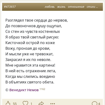
#473657
любовь
жизнь
отношения
стихи
карт
Разглядел твое сердце до нервов,
До позвоночков душу ощупал,
Со стен из чувств костенелых
Я образ твой светлый рисую:
Кисточкой острой по коже
Вожу, пронзая до крови,
И мысли уже не тревожат,
Закрасил я их по неволе.
Мне нравится эта картина!
В ней есть отражение лета,
Когда мы слились воедино
В объятиях святого обета.
©
Венедикт Немов
1162
55
1
4