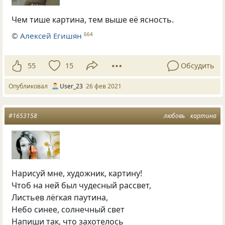
Чем тише картина, тем выше её ясность.
©
Алексей Егишян
664
55
15
Обсудить
Опубликовал
User_23
26 фев 2021
#1653158
любовь
картина
Нарисуй мне, художник, картину!
Чтоб на ней был чудесный рассвет,
Листьев лёгкая паутина,
Небо синее, солнечный свет
Напиши так, что захотелось