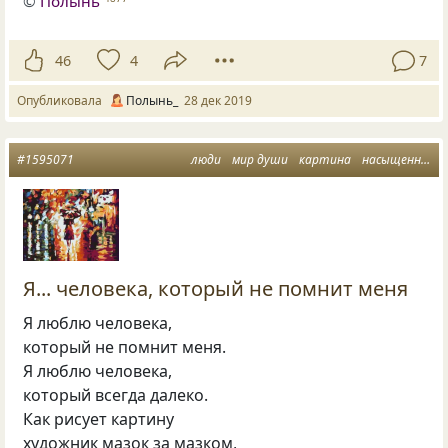
©
Полынь
46
4
7
Опубликовала
Полынь_
28 дек 2019
#1595071
люди
мир души
картина
насыщенный день
Я... человека, который не помнит меня
Я люблю человека,
который не помнит меня.
Я люблю человека,
который всегда далеко.
Как рисует картину
художник мазок за мазком,