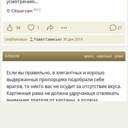
усмотрению…
©
Сёши-сан
6012
34
1
21
Опубликовал
Павел Сависько
30 дек 2019
#296208
враги
картина
рама
Если вы правильно, в элегантных и хорошо
выдержанных пропорциях подобрали себе
врагов, то никто вас не осудит за отсутствие вкуса.
Картинная рама не должна удручающе отвлекать
внимание зрителя от картины, а должна
привлекать! Поэтому то мнение, что о человеке
можно судить по тому, каких он завёл себе врагов,
бывает весьма правильным!