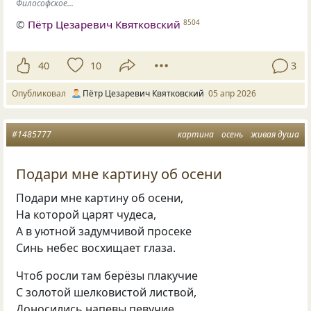
Философское...
©
Пётр Цезаревич Квятковский
8504
40
10
3
Опубликовал
Пётр Цезаревич Квятковский
05 апр 2026
#1485777
картина
осень
живая душа
Подари мне картину об осени
Подари мне картину об осени,
На которой царят чудеса,
А в уютной задумчивой просеке
Синь небес восхищает глаза.
Чтоб росли там берёзы плакучие
С золотой шелковистой листвой,
Доносились напевы певучие,