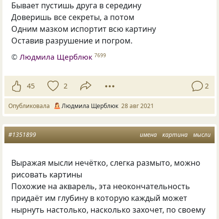
Бывает пустишь друга в середину
Доверишь все секреты, а потом
Одним мазком испортит всю картину
Оставив разрушение и погром.
©
Людмила Щерблюк
7699
45
2
2
Опубликовала
Людмила Щерблюк
28 авг 2021
#1351899
имена
картина
мысли
Выражая мысли нечётко
,
слегка размыто
,
можно
рисовать картины
Похожие на акварель
,
эта неокончательность
придаёт им глубину в которую каждый может
нырнуть настолько
,
насколько захочет
,
по своему