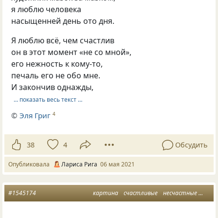
я люблю человека
насыщенней день ото дня.
Я люблю всё, чем счастлив
он в этот момент «не со мной»,
его нежность к кому-то,
печаль его не обо мне.
И закончив однажды,
… показать весь текст …
©
Эля Григ
4
38
4
Обсудить
Опубликовала
Лариса Рига
06 мая 2021
#1545174
картина
счастливые
несчастные
жизнь