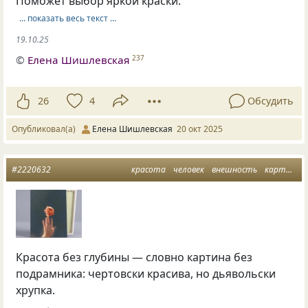
Поможет выбор яркой краски.
… показать весь текст …
19.10.25
©
Елена Шишлевская
237
26
4
Обсудить
Опубликовал(а)
Елена Шишлевская
20 окт 2025
#2220632
красота
человек
внешность
картина
Красота без глубины — словно картина без
подрамника: чертовски красива, но дьявольски
хрупка.