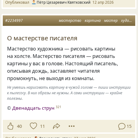
Опубликовал
Пётр Цезаревич Квятковский
12 апр 2026
#2234997
мастерство
картина
мастер
художник
О мастерстве писателя
Мастерство художника — рисовать картины
на холсте. Мастерство писателя — рисовать
картины у вас в голове. Настоящий писатель,
описывая дождь, заставляет читателя
промокнуть, не выходя из комнаты.
Не умеешь нарисовать картину в чужой голове — пиши инструкции
к пылесосу. В них образы не нужны. А сами инструкции — крайне
полезны.
©
Двенадцать струн
321
40
11
15