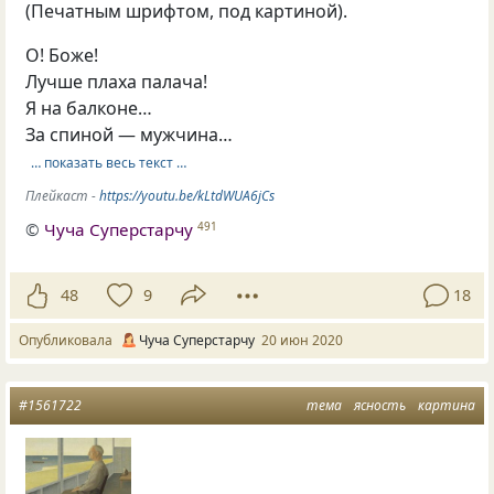
(Печатным шрифтом, под картиной).
О! Боже!
Лучше плаха палача!
Я на балконе…
За спиной — мужчина…
… показать весь текст …
Плейкаст -
https://youtu.be/kLtdWUA6jCs
©
Чуча Суперстарчу
491
48
9
18
Опубликовала
Чуча Суперстарчу
20 июн 2020
#1561722
тема
ясность
картина