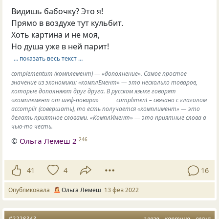
Видишь бабочку? Это я!
Прямо в воздухе тут кульбит.
Хоть картина и не моя,
Но душа уже в ней парит!
… показать весь текст …
complementum (комплемент) — «дополнение». Самое простое
значение из экономики: «комплЕмент» — это несколько товаров,
которые дополняют друг друга. В русском языке говорят
«комплемент от шеф-повара» ⠀⠀ ⠀ compliment – связано с глаголом
accomplir (совершать), то есть получается «комплимент» — это
делать приятное словами. «КомплИмент» — это приятные слова в
чью-то честь.
©
Ольга Лемеш 2
246
41
4
16
Опубликовала
Ольга Лемеш
13 фев 2022
#2228343
глаза
картина
весна