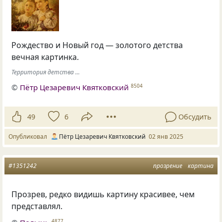
Рождество и Новый год — золотого детства
вечная картинка.
Территория детства ...
©
Пётр Цезаревич Квятковский
8504
49
6
Обсудить
Опубликовал
Пётр Цезаревич Квятковский
02 янв 2025
#1351242
прозрение
картина
Прозрев
,
редко видишь картину красивее
,
чем
представлял.
4877