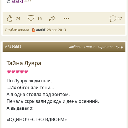
©
atatkf
2219
74
16
47
Опубликовала
atatkf
28 авг 2013
#1439663
любовь
стихи
картина
лувр
Тайна Лувра
💗💗💗💗💗
По Лувру люди шли,
…Их обгоняли тени…
А я одна стояла под зонтом.
Печаль скрывали дождь и день осенний,
А выдавало:
«ОДИНОЧЕСТВО ВДВОЁМ»