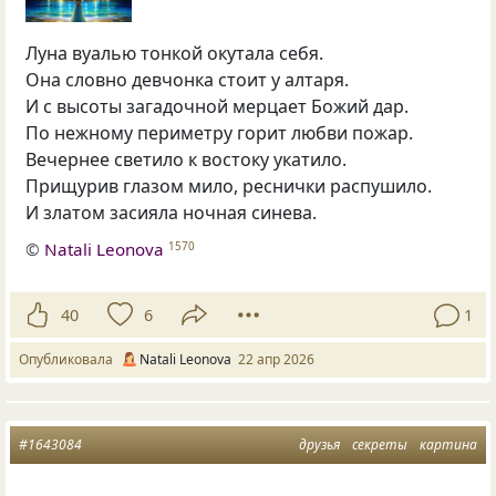
Луна вуалью тонкой окутала себя.
Она словно девчонка стоит у алтаря.
И с высоты загадочной мерцает Божий дар.
По нежному периметру горит любви пожар.
Вечернее светило к востоку укатило.
Прищурив глазом мило, реснички распушило.
И златом засияла ночная синева.
©
Natali Leonova
1570
40
6
1
Опубликовала
Natali Leonova
22 апр 2026
#1643084
друзья
секреты
картина