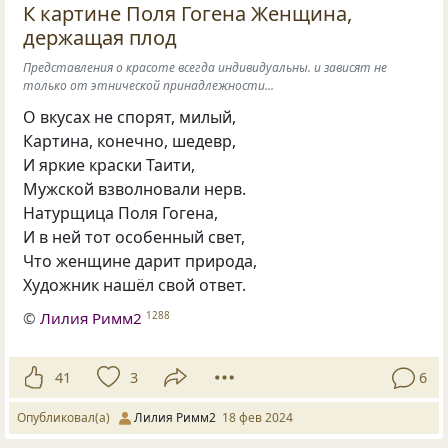
К картине Поля Гогена Женщина,
держащая плод
Представления о красоте всегда индивидуальны. и зависят не
только от этнической принадлежности...
О вкусах не спорят, милый,
Картина, конечно, шедевр,
И яркие краски Таити,
Мужской взволновали нерв.
Натурщица Поля Гогена,
И в ней тот особенный свет,
Что женщине дарит природа,
Художник нашёл свой ответ.
©
Лилия Римм2
1288
41
3
6
Опубликовал(а)
Лилия Римм2
18 фев 2024