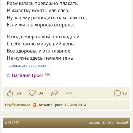
Разучилась тревожно плакать
И жилетку искать для слез…
Ну, к чему разводить нам слякоть,
Если жизнь хороша всерьез…
Я под вечер водой прохладной
С себя смою минувший день.
Все здоровы, и это главное.
Не нужна здесь печали тень.
… показать весь текст …
©
Наталия Гросс
406
84
34
13
Опубликовала
Наталия Гросс
12 июл 2014
#717501
жизнь
стихи
взгляд