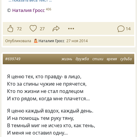
… показать весь текст …
©
Наталия Гросс
406
72
27
14
Опубликовала
Наталия Гросс
27 ноя 2014
#699749
жизнь
дружба
стихи
время
судьба
Я ценю тех, кто правду- в лицо,
Кто за спины чужие не прячется,
Кто по жизни не стал подлецом
И кто рядом, когда мне плачется…
Я ценю каждый вздох, каждый день.
И на помощь тем руку тяну,
В темный миг не исчез кто, как тень,
И меня не оставил одну…