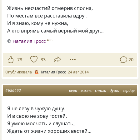
Жизнь несчастий отмерив сполна,
По местам всё расставила вдруг.
И я знаю, кому не нужна,
А кто впрямь самый верный мой друг…
©
Наталия Гросс
406
78
33
20
Опубликовала
Наталия Гросс
24 авг 2014
#686692
вера
жизнь
стихи
душа
сердце
Я не лезу в чужую душу.
И в свою не зову гостей.
Я умею молчать и слушать,
Ждать от жизни хороших вестей…