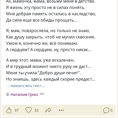
Ах, мамочка, мама, возьми меня в детство.
Я жизнь эту просто не в силах понять.
Мне добрая память осталась в наследство,
Да сила еще все обиды прощать…
Я, мам, повзрослела, но только не знаю,
Как душу закрыть, чтоб не мучил сквозняк.
Умом я, конечно же, всё понимаю.
А сердцем? А сердцем, ну, просто никак…
А мир этот, мама, уже искалечен,
И в трудный момент никто руку не даст…
Меня ты учила:"Добро души лечит".
Но знаешь, здесь каждый скорее предаст…
… показать весь текст …
©
Наталия Гросс
406
97
33
5