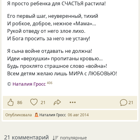
Я просто ребенка для СЧАСТЬЯ растила!
Его первый шаг, неуверенный, тихий
И робкое, доброе, нежное
«
Мама»…
Рукой отведу от него злое лихо.
И Бога просить за него не устану!
Я сына войне отдавать не должна!
Идеи
«
верхушки» пропитаны кровью…
Будь проклято страшное слово
«
война»!
Всем детям желаю лишь МИРА с ЛЮБОВЬЮ!
©
Наталия Гросс
406
86
21
21
Опубликовала
Наталия Гросс
06 авг 2014
21 комментарий
популярные