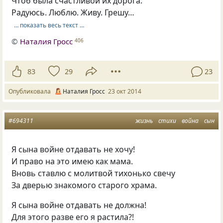
Чтоб была счастливой их дорога.
Радуюсь. Люблю. Живу. Грешу…
… показать весь текст …
©
Наталия Гросс
406
83
29
23
Опубликовала
Наталия Гросс
23 окт 2014
#694311
жизнь
стихи
война
сын
Я сына войне отдавать не хочу!
И право на это имею как мама.
Вновь ставлю с молитвой тихонько свечу
За дверью знакомого старого храма.
Я сына войне отдавать не должна!
Для этого разве его я растила?!