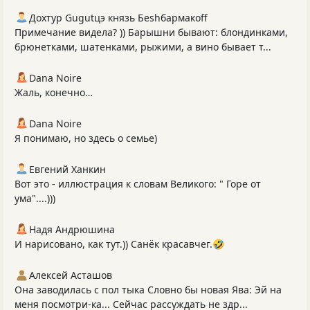
Дохтур Gugutцэ князь Беshбармакоff
Примечание видела? )) Барышни бывают: блондинками,
брюнетками, шатенками, рыжими, а вино бывает т...
Dana Noire
Жаль, конечно…
Dana Noire
Я понимаю, но здесь о семье)
Евгений Ханкин
Вот это - иллюстрация к словам Великого: " Горе от
ума"....)))
Надя Андрюшина
И нарисовано, как тут.)) Санёк красавчег.🤣
Алексей Асташов
Она заводилась с пол тыка Словно бы новая Ява: Эй на
меня посмотри-ка... Сейчас рассуждать не здр...