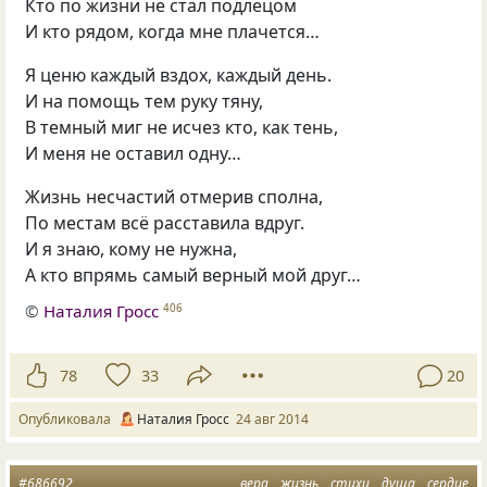
Кто по жизни не стал подлецом
И кто рядом, когда мне плачется…
Я ценю каждый вздох, каждый день.
И на помощь тем руку тяну,
В темный миг не исчез кто, как тень,
И меня не оставил одну…
Жизнь несчастий отмерив сполна,
По местам всё расставила вдруг.
И я знаю, кому не нужна,
А кто впрямь самый верный мой друг…
©
Наталия Гросс
406
78
33
20
Опубликовала
Наталия Гросс
24 авг 2014
#686692
вера
жизнь
стихи
душа
сердце