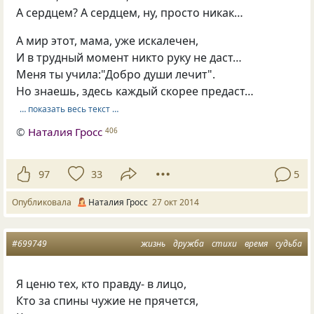
А сердцем? А сердцем, ну, просто никак…
А мир этот, мама, уже искалечен,
И в трудный момент никто руку не даст…
Меня ты учила:"Добро души лечит".
Но знаешь, здесь каждый скорее предаст…
… показать весь текст …
©
Наталия Гросс
406
97
33
5
Опубликовала
Наталия Гросс
27 окт 2014
#699749
жизнь
дружба
стихи
время
судьба
Я ценю тех, кто правду- в лицо,
Кто за спины чужие не прячется,