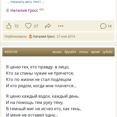
… показать весь текст …
©
Наталия Гросс
406
72
27
14
Опубликовала
Наталия Гросс
27 ноя 2014
#699749
жизнь
дружба
стихи
время
судьба
Я ценю тех, кто правду- в лицо,
Кто за спины чужие не прячется,
Кто по жизни не стал подлецом
И кто рядом, когда мне плачется…
Я ценю каждый вздох, каждый день.
И на помощь тем руку тяну,
В темный миг не исчез кто, как тень,
И меня не оставил одну…