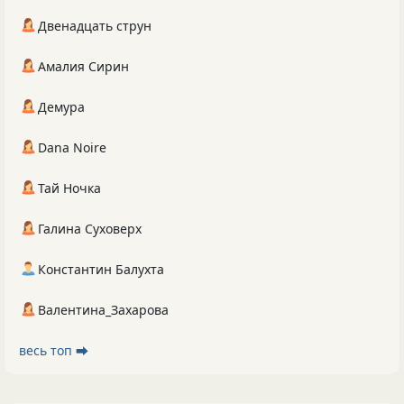
Двенадцать струн
Амалия Сирин
Демура
Dana Noire
Тай Ночка
Галина Суховерх
Константин Балухта
Валентина_Захарова
весь топ ⮕