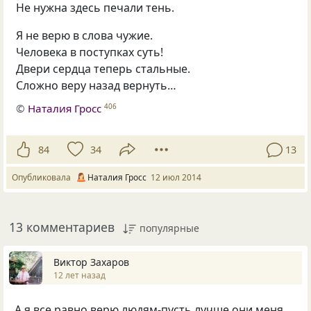
Не нужна здесь печали тень.
Я не верю в слова чужие.
Человека в поступках суть!
Двери сердца теперь стальные.
Сложно веру назад вернуть…
©
Наталия Гросс
406
84
34
13
Опубликовала
Наталия Гросс
12 июл 2014
13 комментариев
популярные
Виктор Захаров
12 лет назад
А я все равно верю людям-пусть лучше они меня