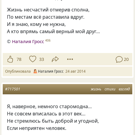
Жизнь несчастий отмерив сполна,
По местам всё расставила вдруг.
И я знаю, кому не нужна,
А кто впрямь самый верный мой друг…
©
Наталия Гросс
406
78
33
20
Опубликовала
Наталия Гросс
24 авг 2014
#717501
жизнь
стихи
взгляд
Я, наверное, немного старомодна…
Не совсем вписалась в этот век…
Не стремлюсь быть доброй и угодной,
Если неприятен человек.