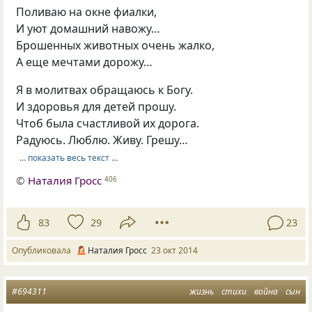
Поливаю на окне фиалки,
И уют домашний навожу…
Брошенных животных очень жалко,
А еще мечтами дорожу…
Я в молитвах обращаюсь к Богу.
И здоровья для детей прошу.
Чтоб была счастливой их дорога.
Радуюсь. Люблю. Живу. Грешу…
… показать весь текст …
©
Наталия Гросс
406
83
29
23
Опубликовала
Наталия Гросс
23 окт 2014
#694311
жизнь
стихи
война
сын