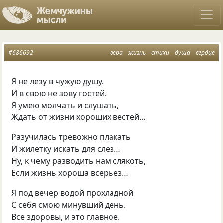
#686692
вера
жизнь
стихи
душа
сердце
Я не лезу в чужую душу.
И в свою не зову гостей.
Я умею молчать и слушать,
Ждать от жизни хороших вестей…
Разучилась тревожно плакать
И жилетку искать для слез…
Ну, к чему разводить нам слякоть,
Если жизнь хороша всерьез…
Я под вечер водой прохладной
С себя смою минувший день.
Все здоровы, и это главное.