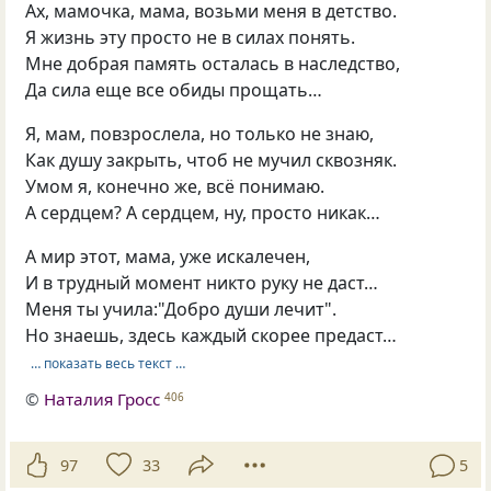
Ах, мамочка, мама, возьми меня в детство.
Я жизнь эту просто не в силах понять.
Мне добрая память осталась в наследство,
Да сила еще все обиды прощать…
Я, мам, повзрослела, но только не знаю,
Как душу закрыть, чтоб не мучил сквозняк.
Умом я, конечно же, всё понимаю.
А сердцем? А сердцем, ну, просто никак…
А мир этот, мама, уже искалечен,
И в трудный момент никто руку не даст…
Меня ты учила:"Добро души лечит".
Но знаешь, здесь каждый скорее предаст…
… показать весь текст …
©
Наталия Гросс
406
97
33
5