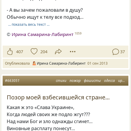
- А вы зачем пожаловали в душу?
Обычно ищут к телу все подход…
… показать весь текст …
©
Ирина Самарина-Лабиринт
1059
407
204
37
Опубликовала
Ирина Самарина-Лабиринт
01 сен 2013
#663051
стихи
пожар
фашисты
одесса
ирина самарина
Позор моей взбесившейся стране...
Какая ж это «Слава Украине»,
Когда людей своих же подло жгут???
Над нами Бог и зло однажды сгинет…
Виновные расплату понесут…