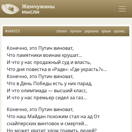
#646053
стихи
путин
украина
крым
ирина самарина
Конечно, это Путин виноват,
Что памятники воинам крушат…
И что у нас продажный суд и власть,
Что дня повестка в «Раде»: «Где украсть?»…
Конечно, это Путин виноват,
Что в День Победы есть у них парад,
И что олимпиада — высший класс,
И что у нас премьер сидел за газ…
Конечно, это Путин виноват,
Что наш Майдан похожим стал на ад От
снайперских винтовок и смертей…
Но может хватит злом травить людей?