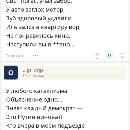
Свет погас, упал забор,
У авто заглох мотор,
Зуб здоровый удалили
Иль залез в квартиру вор,
Не понравилось кино,
Наступили вы в **вно…
Ответить
17
Olga_Virgo
O
12 лет назад
У любого катаклизма
Объяснение одно…
Знает каждый демократ —
Это Путин виноват!
Кто вчера в моём подъезде