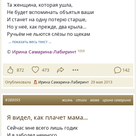
Та женщина, которая ушла,
Не будет вспоминать объятья ваши
И станет на одну потерю старше,
Но у неё, как прежде, два крыла…
Ручьём не льются слёзы по щекам
… показать весь текст …
©
Ирина Самарина-Лабиринт
1059
872
473
142
Опубликовала
Ирина Самарина-Лабиринт
29 мая 2013
#389095
жизнь
стихи
мама
ирина самарина
Я видел, как плачет мама...
Сейчас мне всего лишь годик
И я заболел немного…