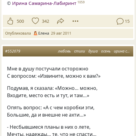
©
Ирина Самарина-Лабиринт
1059
500
342
15
Опубликовала
Елена
29 авг 2011
#552079
любовь
стихи
душа
осень
ирина самарина
Мне в душу постучали осторожно
С вопросом: «Извините, можно к вам?»
Подумав, я сказала: «Можно… можно,
Входите, место есть и тут, и там…»
Опять вопрос: «А с чем коробки эти,
Большие, да и внешне не ахти…»
- Несбывшиеся планы в них о лете,
Мечты, надежды… те, что не спасти…