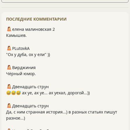
ПОСЛЕДНИЕ КОММЕНТАРИИ
елена малиновская 2
Камышев.
PLutоvkА
"Ох у дуба, ох у ели" ))
Вирджиния
Чёрный юмор.
Двенадцать струн
😅😅😅 ах уе, ах уе... ах уехал, дорогой...))
Двенадцать струн
Да, с ним странная история...) в разных статьях пишут
разное...)