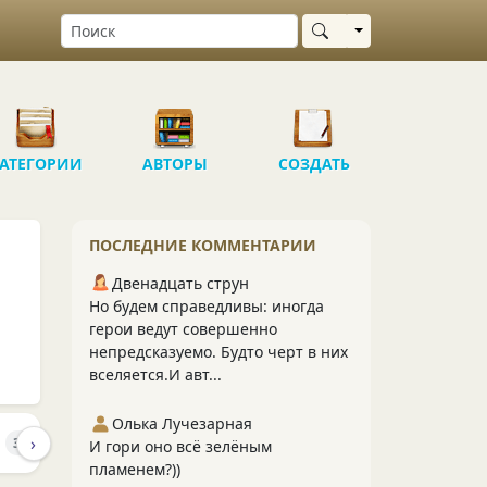
Выбрать область
АТЕГОРИИ
АВТОРЫ
СОЗДАТЬ
ПОСЛЕДНИЕ КОММЕНТАРИИ
Двенадцать струн
Но будем справедливы: иногда
герои ведут совершенно
непредсказуемо. Будто черт в них
вселяется.И авт...
Олька Лучезарная
›
И
ПОДПИСЧИКИ
ПОДПИСКИ
3.7K
1.1K
117
И гори оно всё зелёным
пламенем?))