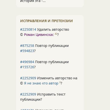
история эта -...
ИСПРАВЛЕНИЯ И ПРЕТЕНЗИИ
#2250814
Удалить авторство
©
Роман Цивинскас
?
42
#875258
Повтор публикации
#594823
?
#496984
Повтор публикации
#155726
?
#2252909
Изменить авторство на
©
Я не знаю кто автор
?
0
#2252909
Исправить текст
публикации?