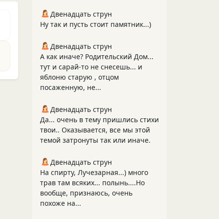
Двенадцать струн
Ну так и пусть стоит памятник...)
Двенадцать струн
А как иначе? Родительский Дом...
тут и сарай-то не снесешь... и
яблоню старую , отцом
посаженную, не...
Двенадцать струн
Да... очень в тему пришлись стихи
твои.. Оказывается, все мы этой
темой затронуты так или иначе.
Двенадцать струн
На спирту, Лучезарная...) много
трав там всяких... полынь....Но
вообще, признаюсь, очень
похоже на...