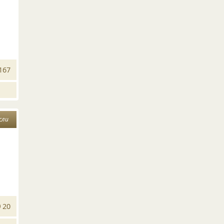
167
сли
20