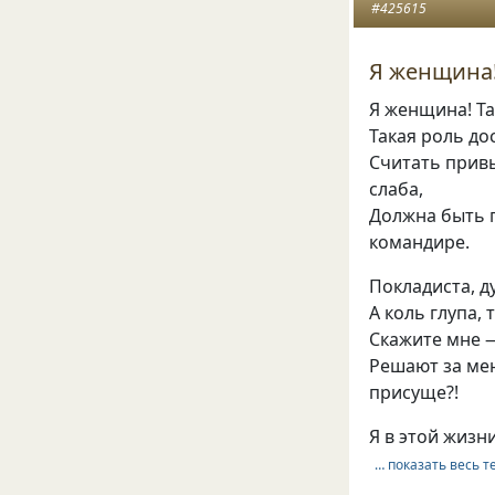
#425615
Я женщина!
Я женщина! Та
Такая роль до
Считать прив
слаба,
Должна быть 
командире.
Покладиста, д
А коль глупа,
Скажите мне 
Решают за ме
присуще?!
Я в этой жизн
… показать весь т