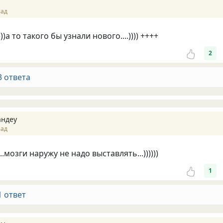
зад
)))а то такого бы узнали нового....)))) ++++
2
3 ответа
ндеу
зад
..мозги наружу не надо выставлять...))))))
1
1 ответ