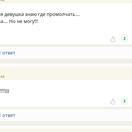
я девушка знаю где промолчать....
.... Но не могу!!!
2
1 ответ
зад
!!)))
2
1 ответ