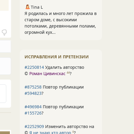
Tina L
Я родилась и много лет прожила в
старом доме, с высокими
потолками, деревянными полами,
огромной кух...
ИСПРАВЛЕНИЯ И ПРЕТЕНЗИИ
#2250814
Удалить авторство
©
Роман Цивинскас
?
44
#875258
Повтор публикации
#594823
?
#496984
Повтор публикации
#155726
?
#2252909
Изменить авторство на
©
Я не знаю кто автор
?
0