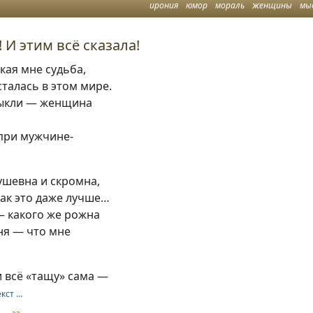
ирония
юмор
мораль
женщины
мы
 И этим всё сказала!
кая мне судьба,
сталась в этом мире.
ыкли — женщина
при мужчине-
ушевна и скромна,
 так это даже лучше…
— какого же рожна
ня — что мне
и всё «тащу» сама —
екст …