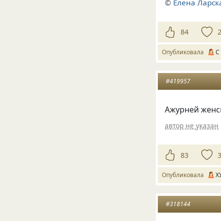
©
Елена Ларск
84
Опубликовала
С
#419957
Ажурней женск
автор не указан
83
Опубликовала
Х
#318144