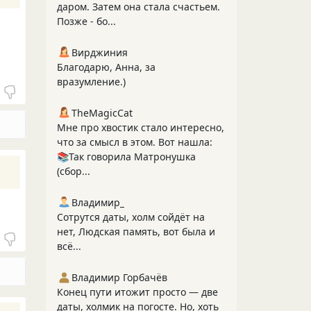
даром. Затем она стала счастьем.
Позже - бо...
Вирджиния
Благодарю, Анна, за
вразумление.)
TheMagicCat
Мне про хвостик стало интересно,
что за смысл в этом. Вот нашла:
📚Так говорила Матронушка
(сбор...
Владимир_
Сотрутся даты, холм сойдёт на
нет, Людская память, вот была и
всё...
Владимир Горбачёв
Конец пути итожит просто — две
даты, холмик на погосте. Но, хоть