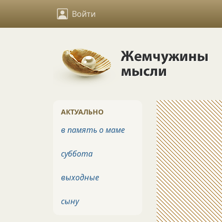
Войти
АКТУАЛЬНО
в память о маме
суббота
выходные
сыну