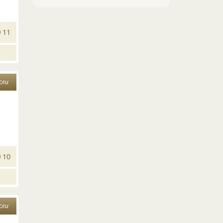
11
сли
10
сли