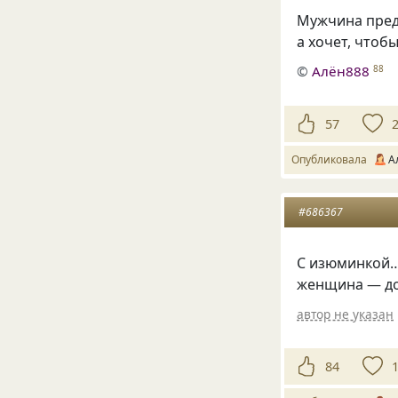
Мужчина предл
а хочет, чтоб
©
Алён888
88
57
Опубликовала
А
#686367
С изюминкой… 
женщина — до
автор не указан
84