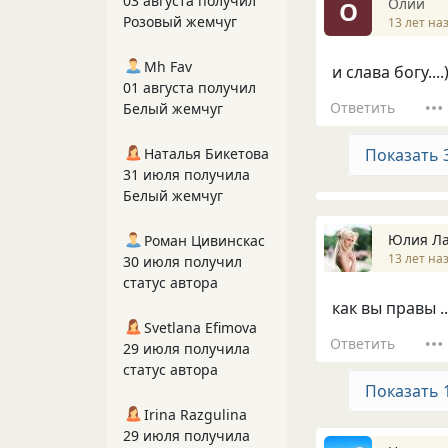
03 августа получил
Олий
О
Розовый жемчуг
13 лет на
Mh Fav
и слава богу....
01 августа получил
Ответить
Белый жемчуг
Наталья Бикетова
Показать 
31 июля получила
Белый жемчуг
Юлия Ла
Роман Цивинскас
13 лет на
30 июля получил
статус автора
как вы правы ..
Svetlana Efimova
Ответить
29 июля получила
статус автора
Показать 
Irina Razgulina
29 июля получила