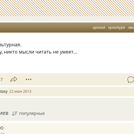
ирония
культура
мы
льтурная.
у, никто мысли читать не умеет…
17
xtasy
22 июн 2013
иев
популярные
 Ю
зад