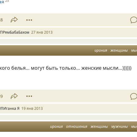
ая
23
28
 ПРямБабаБахом
27 янв 2013
ирония
женщины
мы
ого белья… могут быть только… женские мысли…))))))
39
УЛИганка Я
19 янв 2013
ирония
отношения
женщины
мужчины
мы