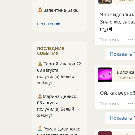
Валентина_Захарова
Я как идеальна
Знаю же, зараза
весь топ ⮕
(ړײ)◄
Ответить
ПОСЛЕДНИЕ
СОБЫТИЯ
Показать 
Сергей Иванов 22
08 августа
Вилочка
получил(а) Белый
13 лет на
жемчуг
Ой, как верно!!!!
Марина Денисова 5
06 августа
Ответить
получил(а) Белый
жемчуг
Показать 
Роман Цивинскас