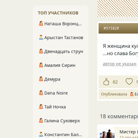
ТОП УЧАСТНИКОВ
Наташа Воронцова
#515828
Арыстан Тастанов
Я женщина ку
Двенадцать струн
…но слава Бог
автор не указан
Амалия Сирин
Демура
62
Dana Noire
Опубликовала
E
Тай Ночка
18 комментар
Галина Суховерх
Мистер
Константин Балухта
13 лет на