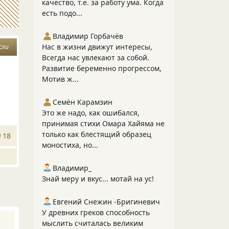
качество, т.е. за работу ума. Когда
есть подо...
Владимир Горбачёв
Нас в жизни движут интересы,
сли
Всегда нас увлекают за собой.
Развитие беременно прогрессом,
Мотив ж...
Семён Карамзин
Это же надо, как ошибался,
принимая стихи Омара Хайяма не
только как блестящий образец
18
моностиха, но...
Владимир_
Знай меру и вкус... мотай на ус!
Евгений Снежин -Бригиневич
У древних греков способность
мыслить считалась великим