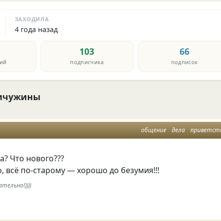
ЗАХОДИЛА
4 года назад
103
66
ий
подписчика
подписок
мчужины
общение
дела
приветст
а? Что нового???
, всё по-старому — хорошо до безумия!!!
ательно!))))