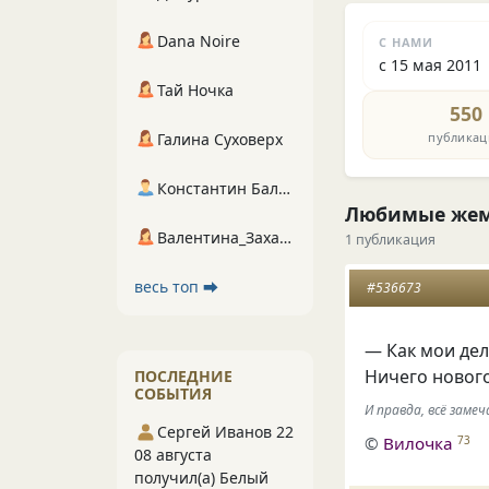
Dana Noire
С НАМИ
с 15 мая 2011
Тай Ночка
550
публикац
Галина Суховерх
Константин Балухта
Любимые же
Валентина_Захарова
1 публикация
весь топ ⮕
#536673
— Как мои дел
Ничего нового
ПОСЛЕДНИЕ
СОБЫТИЯ
И правда, всё замеч
Сергей Иванов 22
©
Вилочка
73
08 августа
получил(а) Белый