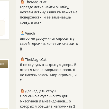
TheMagicCat
Гораздо легче найти ошибку,
нежели истину. Ошибка лежит на
поверхности, и её замечаешь
сразу, а исти...
Vanch
автор не удосужился спросить у
своей героини, хочет ли она жить
))
TheMagicCat
вие
Я не стучусь в закрытую дверь. В
ответ я молча закрываю свою. Я
не навязываюсь. Мир огромен, и
т...
Двенадцать струн
Особенно актуально это для
мизогинов и мизандринов... о
которых я обещала напомнить 2