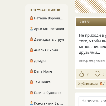
ТОП УЧАСТНИКОВ
Наташа Воронцова
#46813
Арыстан Тастанов
Не приходи в
Двенадцать струн
того, чтобы в
мгновение или
Амалия Сирин
друзьями…
автор не указан
Демура
Dana Noire
7
5
Тай Ночка
Опубликовала
Л
Галина Суховерх
Константин Балухта