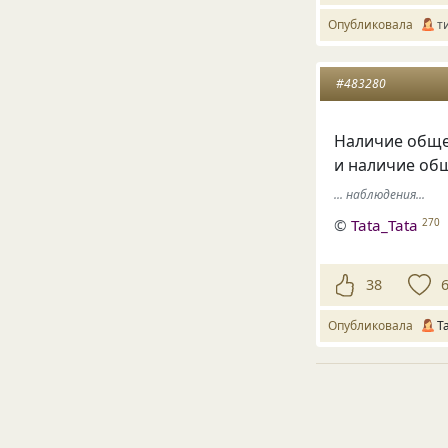
Опубликовала
т
#483280
Наличие общег
и наличие об
... наблюдения...
©
Tata_Tata
270
38
Опубликовала
T