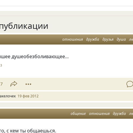
публикации
отношения
дружба
друзья
душа
л
учшее душеобезболивающее…
93
27
акелочек
19 фев 2012
общение
отношения
дружба
л
о, с кем ты общаешься.