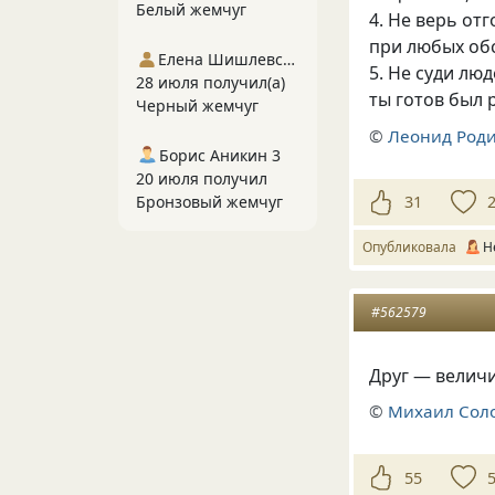
Белый жемчуг
4. Не верь от
при любых обс
Елена Шишлевская
5. Не суди люд
28 июля получил(а)
ты готов был 
Черный жемчуг
©
Леонид Род
Борис Аникин 3
20 июля получил
Бронзовый жемчуг
31
Опубликовала
Н
#562579
Друг — величи
©
Михаил Сол
55