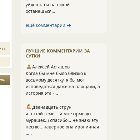
уйдёшь ты на покой —
останешься...
ещё комментарии ⮕
ить
ЛУЧШИЕ КОММЕНТАРИИ ЗА
СУТКИ
Алексей Асташов
Когда бы мне было близко к
восьмому десятку, я бы мог
сти
исповедаться даже на площади, а
история эта -...
Двенадцать струн
я в этой теме... и мне прмо до
мурашек..) спасибо... не знаю эту
песню...наверное она ироничная
.....