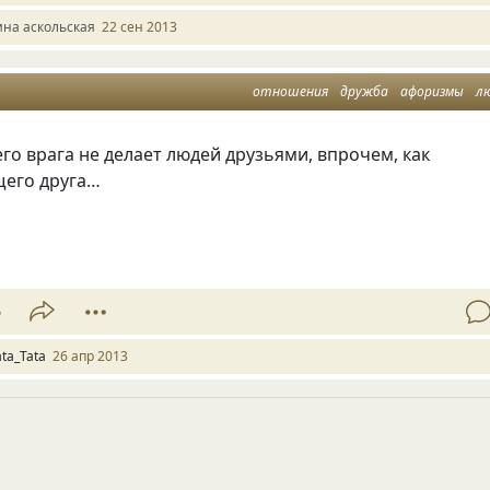
ина аскольская
22 сен 2013
отношения
дружба
афоризмы
л
о врага не делает людей друзьями, впрочем, как
щего друга…
6
ata_Tata
26 апр 2013