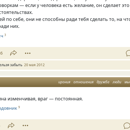
говоркам — если у человека есть желание, он сделает это
тоятельствах.
ей по себе, они не способны ради тебя сделать то, на чт
ради них.
ич
3
26
ельзя забыть
20 мая 2012
ирония
отношения
дружба
люди
мы
на изменчивая, враг — постоянная.
одовник
9
5