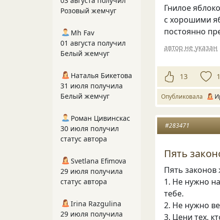
03 августа получил
Гнилое яблоко
Розовый жемчуг
с хорошими яб
постоянно пре
Mh Fav
01 августа получил
автор не указан
Белый жемчуг
Наталья Бикетова
13
31 июля получила
Белый жемчуг
Опубликовала
И
Роман Цивинскас
#283471
30 июля получил
статус автора
Пять закон
Svetlana Efimova
Пять законов
29 июля получила
1. Не нужно н
статус автора
тебе.
Irina Razgulina
2. Не нужно в
29 июля получила
3. Цени тех, к