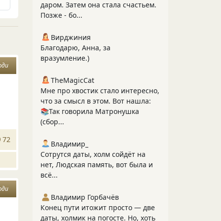
даром. Затем она стала счастьем.
Позже - бо...
Вирджиния
Благодарю, Анна, за
вразумление.)
юди
TheMagicCat
Мне про хвостик стало интересно,
что за смысл в этом. Вот нашла:
📚Так говорила Матронушка
(сбор...
72
Владимир_
Сотрутся даты, холм сойдёт на
нет, Людская память, вот была и
всё...
юди
Владимир Горбачёв
Конец пути итожит просто — две
даты, холмик на погосте. Но, хоть