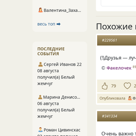
Валентина_Захарова
Похожие 
весь топ ⮕
#229561
ПОСЛЕДНИЕ
СОБЫТИЯ
(
!)Друзья — л
Сергей Иванов 22
©
Факелочек
8
08 августа
получил(а) Белый
жемчуг
79
Марина Денисова 5
Опубликовала
Ф
06 августа
получил(а) Белый
жемчуг
#341334
Роман Цивинскас
Очень важно т