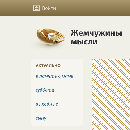
Войти
АКТУАЛЬНО
в память о маме
суббота
выходные
сыну