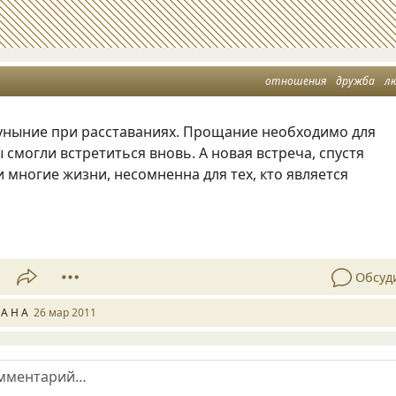
отношения
дружба
л
 уныние при расставаниях. Прощание необходимо для
ы смогли встретиться вновь. А новая встреча, спустя
 многие жизни, несомненна для тех, кто является
Обсуд
 А Н А
26 мар 2011