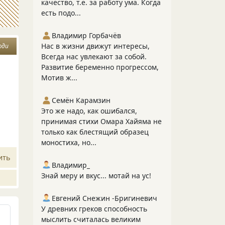
качество, т.е. за работу ума. Когда
есть подо...
Владимир Горбачёв
Нас в жизни движут интересы,
юди
Всегда нас увлекают за собой.
Развитие беременно прогрессом,
Мотив ж...
Семён Карамзин
Это же надо, как ошибался,
принимая стихи Омара Хайяма не
только как блестящий образец
моностиха, но...
ить
Владимир_
Знай меру и вкус... мотай на ус!
Евгений Снежин -Бригиневич
У древних греков способность
мыслить считалась великим