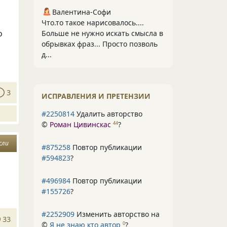
Валентина-Софи
Что.то такое нарисовалось....
о
Больше не нужно искать смысла в
обрывках фраз... Просто позволь
д...
3
ИСПРАВЛЕНИЯ И ПРЕТЕНЗИИ
#2250814
Удалить авторство
©
Роман Цивинскас
?
44
сли
#875258
Повтор публикации
#594823
?
#496984
Повтор публикации
#155726
?
#2252909
Изменить авторство на
33
©
Я не знаю кто автор
?
0