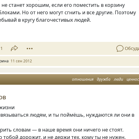
 не станет хорошим, если его поместить в корзину
локами. Но от него могут сгнить и все другие. Поэтому
бывай в кругу благочестивых людей.
11
Обсуд
рина
11 сен 2012
отношения
дружба
люди
ценно
ов
 жизни
авязываться людям, и ты поймёшь, нуждаются ли они в
ерить словам — в наше время они ничего не стоят.
то тобой дорожит, и не держи тех, кому ты не нужен.